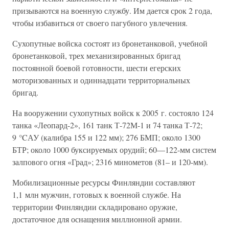
призываются на военную службу. Им дается срок 2 года,
чтобы избавиться от своего пагубного увлечения.
Сухопутные войска состоят из бронетанковой, учебной
бронетанковой, трех механизированных бригад
постоянной боевой готовности, шести егерских
моторизованных и одиннадцати территориальных
бригад.
На вооружении сухопутных войск к 2005 г. состояло 124
танка «Леопард-2», 161 танк Т-72М-1 и 74 танка Т-72;
9 °CАУ (калибра 155 и 122 мм); 276 БМП; около 1300
БТР; около 1000 буксируемых орудий; 60—122-мм систем
залпового огня «Град»; 2316 минометов (81– и 120-мм).
Мобилизационные ресурсы Финляндии составляют
1,1 млн мужчин, готовых к военной службе. На
территории Финляндии складировано оружие,
достаточное для оснащения миллионной армии.