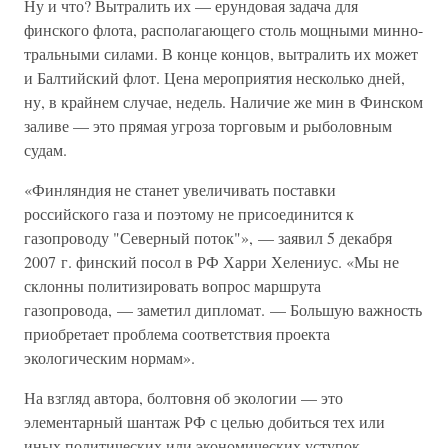
Ну и что? Вытралить их — ерундовая задача для
финского флота, располагающего столь мощными минно-
тральными силами. В конце концов, вытралить их может
и Балтийский флот. Цена мероприятия несколько дней,
ну, в крайнем случае, недель. Наличие же мин в Финском
заливе — это прямая угроза торговым и рыболовным
судам.
«Финляндия не станет увеличивать поставки
российского газа и поэтому не присоединится к
газопроводу "Северный поток"», — заявил 5 декабря
2007 г. финский посол в РФ Харри Хелениус. «Мы не
склонны политизировать вопрос маршрута
газопровода, — заметил дипломат. — Большую важность
приобретает проблема соответствия проекта
экологическим нормам».
На взгляд автора, болтовня об экологии — это
элементарный шантаж РФ с целью добиться тех или
иных политических или экономических уступок.