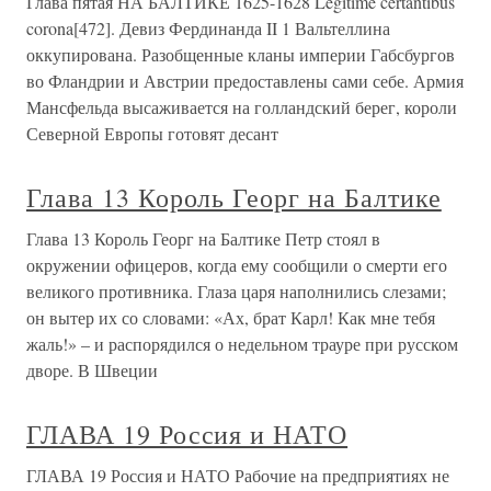
Глава пятая НА БАЛТИКЕ 1625-1628 Legitime certantibus
corona[472]. Девиз Фердинанда II 1 Вальтеллина
оккупирована. Разобщенные кланы империи Габсбургов
во Фландрии и Австрии предоставлены сами себе. Армия
Мансфельда высаживается на голландский берег, короли
Северной Европы готовят десант
Глава 13 Король Георг на Балтике
Глава 13 Король Георг на Балтике Петр стоял в
окружении офицеров, когда ему сообщили о смерти его
великого противника. Глаза царя наполнились слезами;
он вытер их со словами: «Ах, брат Карл! Как мне тебя
жаль!» – и распорядился о недельном трауре при русском
дворе. В Швеции
ГЛАВА 19 Россия и НАТО
ГЛАВА 19 Россия и НАТО Рабочие на предприятиях не