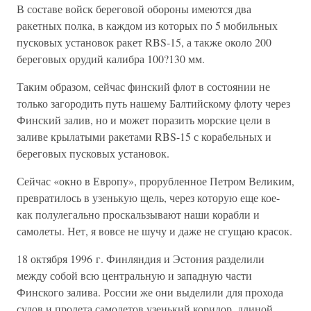
В составе войск береговой обороны имеются два
ракетных полка, в каждом из которых по 5 мобильных
пусковых установок ракет RBS-15, а также около 200
береговых орудий калибра 100?130 мм.
Таким образом, сейчас финский флот в состоянии не
только загородить путь нашему Балтийскому флоту через
Финский залив, но и может поразить морские цели в
заливе крылатыми ракетами RBS-15 с корабельных и
береговых пусковых установок.
Сейчас «окно в Европу», прорубленное Петром Великим,
превратилось в узенькую щель, через которую еще кое-
как полулегально проскальзывают наши корабли и
самолеты. Нет, я вовсе не шучу и даже не сгущаю красок.
18 октября 1996 г. Финляндия и Эстония разделили
между собой всю центральную и западную части
Финского залива. России же они выделили для прохода
судов и пролета самолетов узенький коридор, длиной