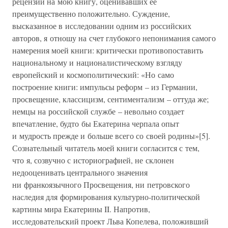
рецензий на мою книгу, оценивавших ее
преимущественно положительно. Суждение,
высказанное в исследовании одним из российских
авторов, я отношу на счет глубокого непонимания самого
намерения моей книги: критически противопоставить
национальному и националистическому взгляду
европейский и космополитический: «Но само
построение книги: импульсы реформ – из Германии,
просвещение, классицизм, сентиментализм – оттуда же;
немцы на российской службе – невольно создает
впечатление, будто бы Екатерина черпала опыт
и мудрость прежде и больше всего со своей родины»[5].
Сознательный читатель моей книги согласится с тем,
что я, созвучно с историографией, не склонен
недооценивать центрального значения
ни франкоязычного Просвещения, ни петровского
наследия для формирования культурно-политической
картины мира Екатерины II. Напротив,
исследовательский проект Льва Копелева, положивший