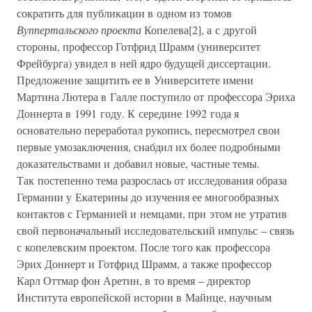
сократить для публикации в одном из томов
Вуппертальского проекта
Копелева[2], а с другой
стороны, профессор Готфрид Шрамм (университет
Фрейбурга) увидел в ней ядро будущей диссертации.
Предложение защитить ее в Университете имени
Мартина Лютера в Галле поступило от профессора Эриха
Доннерта в 1991 году. К середине 1992 года я
основательно переработал рукопись, пересмотрел свои
первые умозаключения, снабдил их более подробными
доказательствами и добавил новые, частные темы.
Так постепенно тема разрослась от исследования образа
Германии у Екатерины до изучения ее многообразных
контактов с Германией и немцами, при этом не утратив
свой первоначальный исследовательский импульс – связь
с копелевским проектом. После того как профессора
Эрих Доннерт и Готфрид Шрамм, а также профессор
Карл Оттмар фон Аретин, в то время – директор
Института европейской истории в Майнце, научным