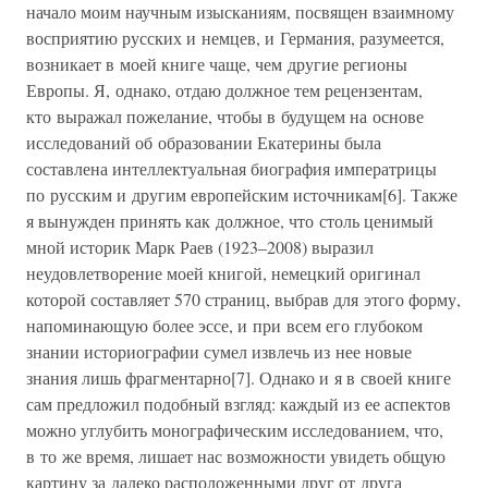
начало моим научным изысканиям, посвящен взаимному
восприятию русских и немцев, и Германия, разумеется,
возникает в моей книге чаще, чем другие регионы
Европы. Я, однако, отдаю должное тем рецензентам,
кто выражал пожелание, чтобы в будущем на основе
исследований об образовании Екатерины была
составлена интеллектуальная биография императрицы
по русским и другим европейским источникам[6]. Также
я вынужден принять как должное, что столь ценимый
мной историк Марк Раев (1923–2008) выразил
неудовлетворение моей книгой, немецкий оригинал
которой составляет 570 страниц, выбрав для этого форму,
напоминающую более эссе, и при всем его глубоком
знании историографии сумел извлечь из нее новые
знания лишь фрагментарно[7]. Однако и я в своей книге
сам предложил подобный взгляд: каждый из ее аспектов
можно углубить монографическим исследованием, что,
в то же время, лишает нас возможности увидеть общую
картину за далеко расположенными друг от друга