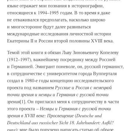
языке отражает мои познания в историографии,
относящиеся к 1994–1995 годам. В то время я даже
не отваживался предполагать, насколько широко
и многосторонне будут далее развиваться
международные исследования личностной истории
Екатерины II и России второй половины XVIII века.
Темой этой книги я обязан Льву Зиновьевичу Копелеву
(1912–1997), важнейшему посреднику между Россией
и Германией. Эмигрант поневоле, он, русский германист,
в сотрудничестве с университетом города Вупперталя
создал в 1980-е годы концепцию исследовательского
проекта под названием
Русские и Россия с немецкой
точки зрения и немцы и Германия с русской точки
зрения
[1]. Он пригласил меня к сотрудничеству в части
этого проекта –
Немцы и Германия с русской точки
зрения в XVIII веке: Просвещение
(
Deutsche und
Deutschland aus russischer Sicht 18. Jahrhundert: Aufkl?
rung
): мне было поручено написать статью об образе