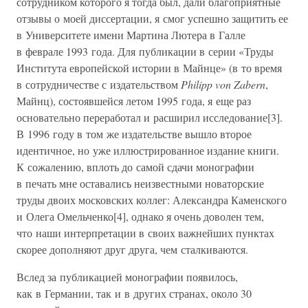
сотрудником которого я тогда был, дали благоприятные
отзывы о моей диссертации, я смог успешно защитить ее
в Университете имени Мартина Лютера в Галле
в феврале 1993 года. Для публикации в серии «Труды
Института европейской истории в Майнце» (в то время
в сотрудничестве с издательством
Philipp von Zabern
,
Майнц), состоявшейся летом 1995 года, я еще раз
основательно переработал и расширил исследование[3].
В 1996 году в том же издательстве вышло второе
идентичное, но уже иллюстрированное издание книги.
К сожалению, вплоть до самой сдачи монографии
в печать мне оставались неизвестными новаторские
труды двоих московских коллег: Александра Каменского
и Олега Омельченко[4], однако я очень доволен тем,
что наши интерпретации в своих важнейших пунктах
скорее дополняют друг друга, чем сталкиваются.
Вслед за публикацией монографии появилось,
как в Германии, так и в других странах, около 30