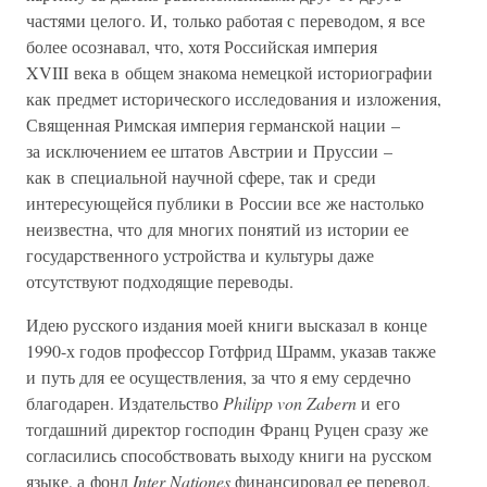
частями целого. И, только работая с переводом, я все
более осознавал, что, хотя Российская империя
XVIII века в общем знакома немецкой историографии
как предмет исторического исследования и изложения,
Священная Римская империя германской нации –
за исключением ее штатов Австрии и Пруссии –
как в специальной научной сфере, так и среди
интересующейся публики в России все же настолько
неизвестна, что для многих понятий из истории ее
государственного устройства и культуры даже
отсутствуют подходящие переводы.
Идею русского издания моей книги высказал в конце
1990-х годов профессор Готфрид Шрамм, указав также
и путь для ее осуществления, за что я ему сердечно
благодарен. Издательство
Philipp von Zabern
и его
тогдашний директор господин Франц Руцен сразу же
согласились способствовать выходу книги на русском
языке, а фонд
Inter Nationes
финансировал ее перевод.