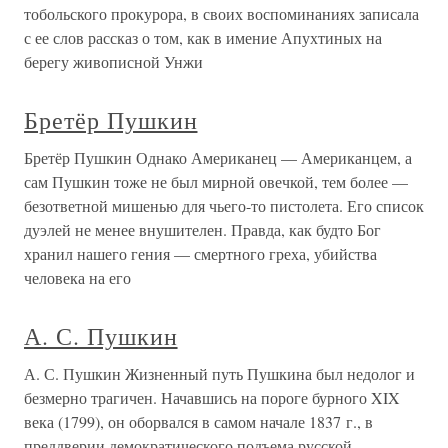
тобольского прокурора, в своих воспоминаниях записала
с ее слов рассказ о том, как в имение Апухтиных на
берегу живописной Унжи
Бретёр Пушкин
Бретёр Пушкин Однако Американец — Американцем, а
сам Пушкин тоже не был мирной овечкой, тем более —
безответной мишенью для чьего-то пистолета. Его список
дуэлей не менее внушителен. Правда, как будто Бог
хранил нашего гения — смертного греха, убийства
человека на его
А. С. Пушкин
А. С. Пушкин Жизненный путь Пушкина был недолог и
безмерно трагичен. Начавшись на пороге бурного XIX
века (1799), он оборвался в самом начале 1837 г., в
преддверии демократического подъема русской