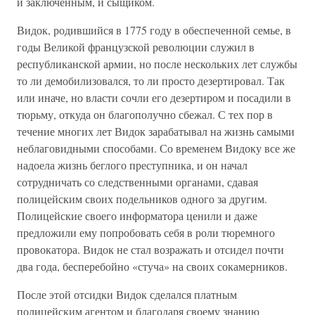
и заключенным, и сыщиком.
Видок, родившийся в 1775 году в обеспеченной семье, в
годы Великой французской революции служил в
республиканской армии, но после нескольких лет службы
то ли демобилизовался, то ли просто дезертировал. Так
или иначе, но власти сочли его дезертиром и посадили в
тюрьму, откуда он благополучно сбежал. С тех пор в
течение многих лет Видок зарабатывал на жизнь самыми
неблаговидными способами. Со временем Видоку все же
надоела жизнь беглого преступника, и он начал
сотрудничать со следственными органами, сдавая
полицейским своих подельников одного за другим.
Полицейские своего информатора ценили и даже
предложили ему попробовать себя в роли тюремного
провокатора. Видок не стал возражать и отсидел почти
два года, бесперебойно «стуча» на своих сокамерников.
После этой отсидки Видок сделался платным
полицейским агентом и благодаря своему знанию