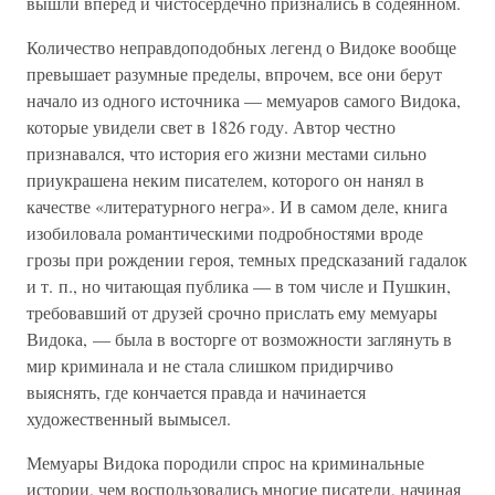
вышли вперед и чистосердечно признались в содеянном.
Количество неправдоподобных легенд о Видоке вообще
превышает разумные пределы, впрочем, все они берут
начало из одного источника — мемуаров самого Видока,
которые увидели свет в 1826 году. Автор честно
признавался, что история его жизни местами сильно
приукрашена неким писателем, которого он нанял в
качестве «литературного негра». И в самом деле, книга
изобиловала романтическими подробностями вроде
грозы при рождении героя, темных предсказаний гадалок
и т. п., но читающая публика — в том числе и Пушкин,
требовавший от друзей срочно прислать ему мемуары
Видока, — была в восторге от возможности заглянуть в
мир криминала и не стала слишком придирчиво
выяснять, где кончается правда и начинается
художественный вымысел.
Мемуары Видока породили спрос на криминальные
истории, чем воспользовались многие писатели, начиная