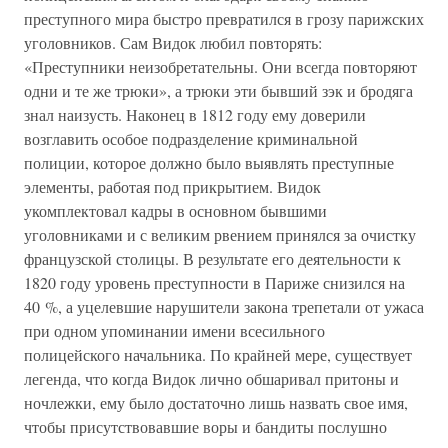
преступного мира быстро превратился в грозу парижских
уголовников. Сам Видок любил повторять:
«Преступники неизобретательны. Они всегда повторяют
одни и те же трюки», а трюки эти бывший зэк и бродяга
знал наизусть. Наконец в 1812 году ему доверили
возглавить особое подразделение криминальной
полиции, которое должно было выявлять преступные
элементы, работая под прикрытием. Видок
укомплектовал кадры в основном бывшими
уголовниками и с великим рвением принялся за очистку
французской столицы. В результате его деятельности к
1820 году уровень преступности в Париже снизился на
40 %, а уцелевшие нарушители закона трепетали от ужаса
при одном упоминании имени всесильного
полицейского начальника. По крайней мере, существует
легенда, что когда Видок лично обшаривал притоны и
ночлежки, ему было достаточно лишь назвать свое имя,
чтобы присутствовавшие воры и бандиты послушно