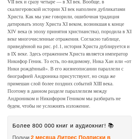
VII век и сразу четыре — в XI век. Вообще, в
скалигеровской истории XI век наполнен дубликатами
Христа. Как мы уже говорили, ошибочная традиция
датировать эпоху Христа XI веком, возникшая к конце
XIV века (в эпоху принятия христианства), породила в XI
веке многочисленные отражения. Согласно таблице,
приведённой на рис. p1.1, история Христа дублируется и
в IX веке. Здесь отражением Христа является император
Никифор Геник. То есть, по-видимому, Ника Хан или «от
Ники рождённый». В его жизнеописании параллели с
биографией Андроника присутствуют, но сюда же
примешан слой более поздних событий XIII века.
Поэтому в данном разделе параллелизм между
Андроником и Никифором Геником мы разбирать не
будем, чтобы не усложнять изложение.
Более 800 000 книг и аудиокниг! 📚
2 месяца Литрес Подписки в
Получи