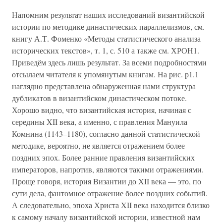
Напомним результат наших исследований византийской
истории по методике династических параллелизмов, см.
книгу А.Т. Фоменко «Методы статистического анализа
исторических текстов», т. 1, с. 510 а также см. ХРОН1.
Приведём здесь лишь результат. За всеми подробностями
отсылаем читателя к упомянутым книгам. На рис. р1.1
наглядно представлена обнаруженная нами структура
дубликатов в византийском династическом потоке.
Хорошо видно, что византийская история, начиная с
середины XII века, а именно, с правления Мануила
Комнина (1143–1180), согласно данной статистической
методике, вероятно, не является отражением более
поздних эпох. Более ранние правления византийских
императоров, напротив, являются такими отражениями.
Проще говоря, история Византии до XII века — это, по
сути дела, фантомное отражение более поздних событий.
А следовательно, эпоха Христа XII века находится близко
к самому началу византийской истории, известной нам