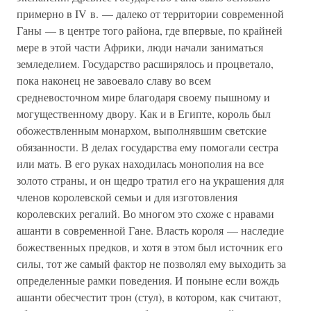
примерно в IV в. — далеко от территории современной
Ганы — в центре того района, где впервые, по крайней
мере в этой части Африки, люди начали заниматься
земледелием. Государство расширялось и процветало,
пока наконец не завоевало славу во всем
средневосточном мире благодаря своему пышному и
могущественному двору. Как и в Египте, король был
обожествленным монархом, выполнявшим светские
обязанности. В делах государства ему помогали сестра
или мать. В его руках находилась монополия на все
золото страны, и он щедро тратил его на украшения для
членов королевской семьи и для изготовления
королевских регалий. Во многом это схоже с нравами
ашанти в современной Гане. Власть короля — наследие
божественных предков, и хотя в этом был источник его
силы, тот же самый фактор не позволял ему выходить за
определенные рамки поведения. И поныне если вождь
ашанти обесчестит трон (стул), в котором, как считают,