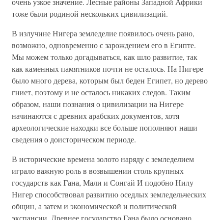
очень узкое значение. Лесные районы Западной Африки
тоже были родиной нескольких цивилизаций.
В излучине Нигера земледелие появилось очень рано,
возможно, одновременно с зарождением его в Египте.
Мы можем только догадываться, как шло развитие, так
как каменных памятников почти не осталось. На Нигере
было много дерева, которым был беден Египет, но дерево
гниет, поэтому и не осталось никаких следов. Таким
образом, наши познания о цивилизации на Нигере
начинаются с древних арабских документов, хотя
археологические находки все больше пополняют наши
сведения о доисторическом периоде.
В исторические времена золото наряду с земледелием
играло важную роль в возвышении столь крупных
государств как Гана, Мали и Сонгай И подобно Нилу
Нигер способствовал развитию оседлых земледельческих
общин, а затем и экономической и политической
экспансии. Древнее государство Гана было основано