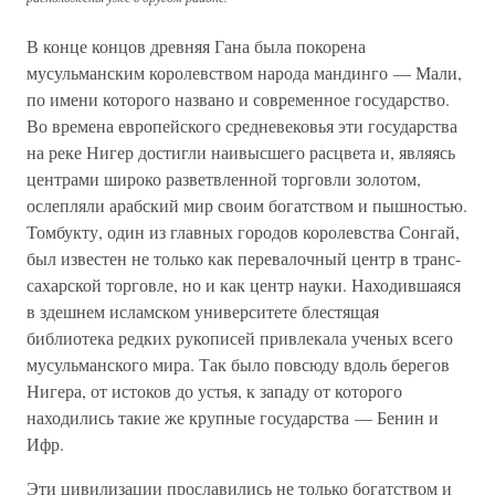
В конце концов древняя Гана была покорена
мусульманским королевством народа мандинго — Мали,
по имени которого названо и современное государство.
Во времена европейского средневековья эти государства
на реке Нигер достигли наивысшего расцвета и, являясь
центрами широко разветвленной торговли золотом,
ослепляли арабский мир своим богатством и пышностью.
Томбукту, один из главных городов королевства Сонгай,
был известен не только как перевалочный центр в транс-
сахарской торговле, но и как центр науки. Находившаяся
в здешнем исламском университете блестящая
библиотека редких рукописей привлекала ученых всего
мусульманского мира. Так было повсюду вдоль берегов
Нигера, от истоков до устья, к западу от которого
находились такие же крупные государства — Бенин и
Ифр.
Эти цивилизации прославились не только богатством и