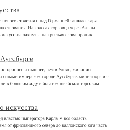
усства
 нового столетия и над Германией занялась заря
ществования. На колесах торговца через Альпы
 искусства чахнут, а на крыльях слова проник
 Аугсбурге
зностороннее и пышнее, чем в Ульме, живопись
и силами имперском городе Аугсбурге. миниатюра и с
ыли в большом ходу в богатом швабском торговом
о искусства
д властью императора Карла V вся область
емя от фрисландкого севера до валлонского юга часть