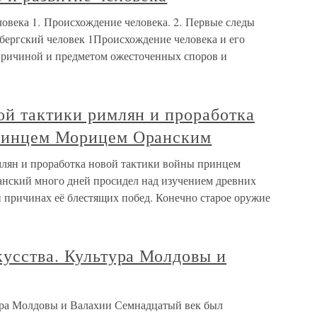
ловека 1. Происхождение человека. 2. Первые следы
ьбергский человек 1Происхождение человека и его
ричиной и предметом ожесточенных споров и
ой тактики римлян и проработка
принцем Морицем Оранским
млян и проработка новой тактики войны принцем
ский много дней просидел над изучением древних
и причинах её блестящих побед. Конечно старое оружие
кусства. Культура Молдовы и
тура Молдовы и Валахии Семнадцатый век был