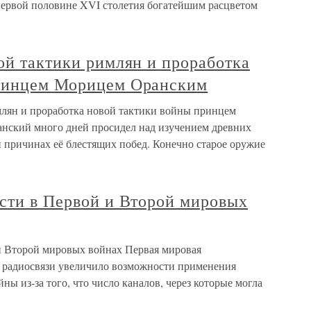
первой половине XVI столетия богатейшим расцветом
ой тактики римлян и проработка
принцем Морицем Оранским
млян и проработка новой тактики войны принцем
ский много дней просидел над изучением древних
и причинах её блестящих побед. Конечно старое оружие
ости в Первой и Второй мировых
и Второй мировых войнах Первая мировая
и радиосвязи увеличило возможности применения
ы из-за того, что число каналов, через которые могла