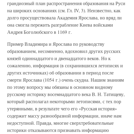
грандиозный план распространения образования на Руси
на широких основаниях (см. Гл. IV, 3). Неизвестно, как
долго просуществовала Академия Ярослава, но вряд ли
она смогла пережить разграбление Киева войсками
Андрея Боголюбского в 1169 г.
Пример Владимира и Ярослава по руководству
образованием, несомненно, вдохновил других русских
князей одиннадцатого и двенадцатого веков. Но к
сожалению, информация (в сохранившихся летописях и
других источниках) об образовании в период после
смерти Ярослава (1054 г.) очень скудна. Нашим знаниям
по этому вопросу мы обязаны в основном видному
русскому историку восемнадцатого века В. Н. Татищеву,
который располагал некоторыми летописями, с тех пор
утерянными, в результате чего его «Русская история»
содержит массу разнообразной информации, иначе нам
недоступной. Правда, многие сверхтребовательные
историки отказываются признавать информацию