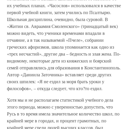
их учебных планах. «Часослов» использовался в качестве
первой учебной книги, затем учились по Псалтырю.
Школьная дисциплина, очевидно, была суровой. В
«Житии св. Авраамия Смоленского» (тринадцатый век)
можно видеть, что ученики временами впадали в
отчаяние, а в так называемой «Пчеле», собрании
греческих афоризмов, школа упоминается как одно из
«трех несчастий», другие два – бедность и злая жена. По-
видимому, некоторые дети из княжеских и боярский
семей отправлялись для образования в Константинополь.
Автор «Даниила Заточника» вставляет среди других
своих шпилек: «Я не ездил за моря брать уроки у
философов», – откуда следует, что кто?то ездил.
Хотя мы и не располагаем статистикой учебного дела
этого периода, можно с уверенностью допустить, что
Русь в то время имела значительное количество школ, по
крайней мере в городах, и процент грамотных, по
крайней мере среди людей высших классов, был