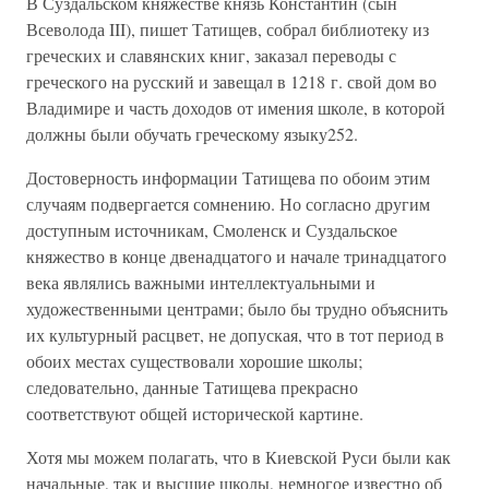
В Суздальском княжестве князь Константин (сын
Всеволода III), пишет Татищев, собрал библиотеку из
греческих и славянских книг, заказал переводы с
греческого на русский и завещал в 1218 г. свой дом во
Владимире и часть доходов от имения школе, в которой
должны были обучать греческому языку252.
Достоверность информации Татищева по обоим этим
случаям подвергается сомнению. Но согласно другим
доступным источникам, Смоленск и Суздальское
княжество в конце двенадцатого и начале тринадцатого
века являлись важными интеллектуальными и
художественными центрами; было бы трудно объяснить
их культурный расцвет, не допуская, что в тот период в
обоих местах существовали хорошие школы;
следовательно, данные Татищева прекрасно
соответствуют общей исторической картине.
Хотя мы можем полагать, что в Киевской Руси были как
начальные, так и высшие школы, немногое известно об