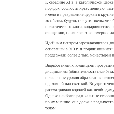
К середине XI в. в католической церк
порядок, соблюсти нравственную чисто
имело и превращение церкви в крупне
хозяйства, будучи, по сути, звеньями 
политического хаоса, воцарившегося 
очищению, появилось закономерное же
Идейным центром зарождающегося дв
основаный в 910 г. и подчинявшийся н
поддержали более 2 тыс. монастырей п
Выработанная клюнийцами программа 
дисциплины (обязательность целибата,
повышение уровня образования священн
церковной над светской. Внутри течен
рассматривало королей как необходим
Однако наиболее радикальные сторонн
по их мнению, она должна владычеств
телом.