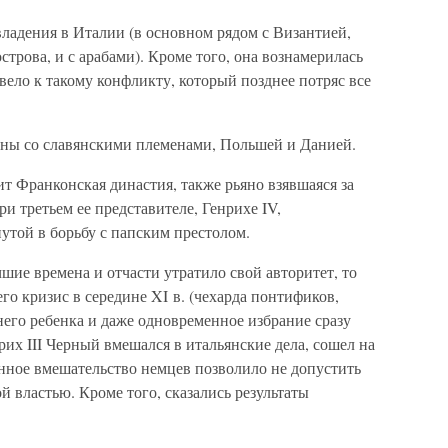
ладения в Италии (в основном рядом с Византией,
рова, и с арабами). Кроме того, она вознамерилась
вело к такому конфликту, который позднее потряс все
йны со славянскими племенами, Польшей и Данией.
ит Франконская династия, также рьяно взявшаяся за
и третьем ее представителе, Генрихе IV,
нутой в борьбу с папским престолом.
шие времена и отчасти утратило свой авторитет, то
го кризис в середине XI в. (чехарда понтификов,
него ребенка и даже одновременное избрание сразу
рих III Черный вмешался в итальянские дела, сошел на
янное вмешательство немцев позволило не допустить
й властью. Кроме того, сказались результаты