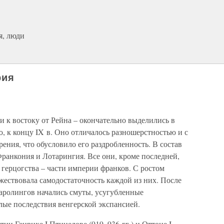
я, люди
рия
 к востоку от Рейна – окончательно выделились в
, к концу IX в. Оно отличалось разношерстностью и с
рения, что обусловило его раздробленность. В состав
ранкония и Лотарингия. Все они, кроме последней,
 герцогства – части империи франков. С ростом
жествовала самодостаточность каждой из них. После
Каролингов начались смуты, усугубленные
лые последствия венгерской экспансией.
ии Генрихе I Птицелове (919–936 гг.) и Оттоне I