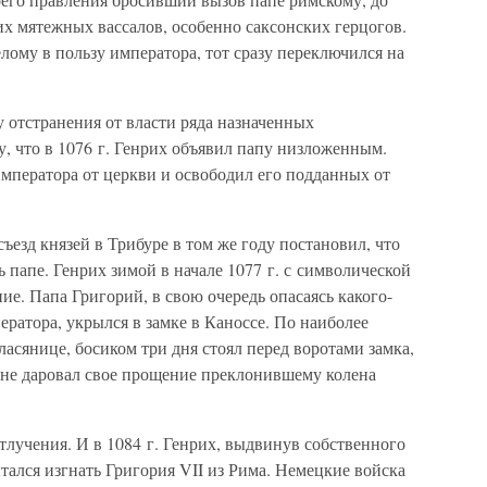
х мятежных вассалов, особенно саксонских герцогов.
лому в пользу императора, тот сразу переключился на
 отстранения от власти ряда назначенных
, что в 1076 г. Генрих объявил папу низложенным.
мператора от церкви и освободил его подданных от
ъезд князей в Трибуре в том же году постановил, что
 папе. Генрих зимой в начале 1077 г. с символической
е. Папа Григорий, в свою очередь опасаясь какого-
ратора, укрылся в замке в Каноссе. По наиболее
ласянице, босиком три дня стоял перед воротами замка,
 не даровал свое прощение преклонившему колена
отлучения. И в 1084 г. Генрих, выдвинув собственного
тался изгнать Григория VII из Рима. Немецкие войска