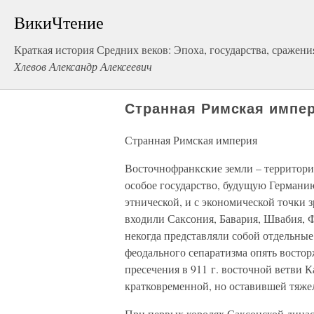
ВикиЧтение
Краткая история Средних веков: Эпоха, государства, сражени
Хлевов Александр Алексеевич
Странная Римская импе
Странная Римская империя
Восточнофранкские земли – территории
особое государство, будущую Германию
этнической, и с экономической точки з
входили Саксония, Бавария, Швабия, Ф
некогда представляли собой отдельные
феодального сепаратизма опять востор
пресечения в 911 г. восточной ветви 
кратковременной, но оставившей тяже
При первых королях Саксонской династ