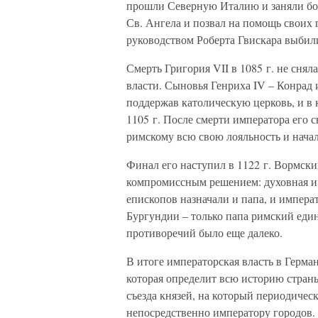
прошли Северную Италию и заняли бол
Св. Ангела и позвал на помощь своих
руководством Роберта Гвискара выбили 
Смерть Григория VII в 1085 г. не сня
власти. Сыновья Генриха IV – Конрад 
поддержав католическую церковь, и в к
1105 г. После смерти императора его 
римскому всю свою лояльность и нача
Финал его наступил в 1122 г. Вормск
компромиссным решением: духовная и с
епископов назначали и папа, и импера
Бургундии – только папа римский еди
противоречий было еще далеко.
В итоге императорская власть в Герман
которая определит всю историю страны 
съезда князей, на который периодиче
непосредственно императору городов. 