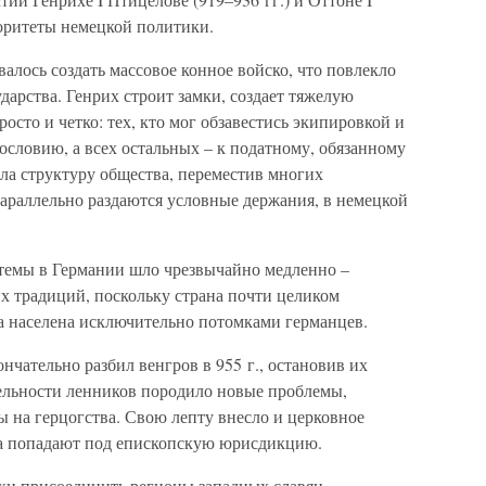
иоритеты немецкой политики.
алось создать массовое конное войско, что повлекло
арства. Генрих строит замки, создает тяжелую
осто и четко: тех, кто мог обзавестись экипировкой и
сословию, а всех остальных – к податному, обязанному
ла структуру общества, переместив многих
Параллельно раздаются условные держания, в немецкой
темы в Германии шло чрезвычайно медленно –
х традиций, поскольку страна почти целиком
ла населена исключительно потомками германцев.
нчательно разбил венгров в 955 г., остановив их
ельности ленников породило новые проблемы,
ы на герцогства. Свою лепту внесло и церковное
ва попадают под епископскую юрисдикцию.
ки присоединить регионы западных славян.