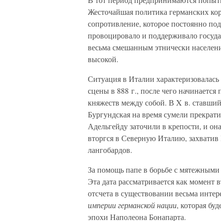
Жесточайшая политика германских кор
сопротивление, которое постоянно под
провоцировало и поддерживало госуда
весьма смешанным этнически население
высокой.
Ситуация в Италии характеризовалась 
сцены в 888 г., после чего начинаетс
княжеств между собой. В X в. ставши
Бургундская на время сумели прекратит
Адельгейду заточили в крепости, и она
вторгся в Северную Италию, захватив
лангобардов.
За помощь папе в борьбе с мятежными
Эта дата рассматривается как момент 
отсчета в существовании весьма инте
империи германской нации
, которая бу
эпохи Наполеона Бонапарта.