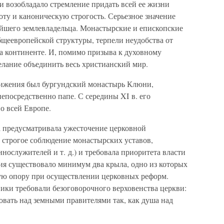
ви возобладало стремление придать всей ее жизни
ту и каноническую строгость. Серьезное значение
йшего землевладельца. Монастырские и епископские
общеевропейской структуры, терпели неудобства от
на континенте. И, помимо призыва к духовному
лание объединить весь христианский мир.
ижения был бургундский монастырь Клюни,
епосредственно папе. С середины XI в. его
о всей Европе.
предусматривала ужесточение церковной
 строгое соблюдение монастырских уставов,
ослужителей и т. д.) и требовала приоритета власти
ия существовало минимум два крыла, одно из которых
ую опору при осуществлении церковных реформ.
ики требовали безоговорочного верховенства церкви:
овать над земными правителями так, как душа над