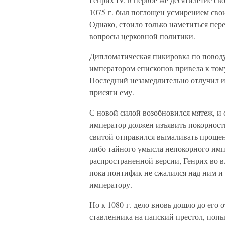
1075 г. был поглощен усмирением свои
Однако, стоило только наметиться пере
вопросы церковной политики.
Дипломатическая пикировка по поводу
императором епископов привела к тому
Последний незамедлительно отлучил и
присяги ему.
С новой силой возобновился мятеж, и с
император должен изъявить покорность
свитой отправился вымаливать прощени
либо тайного умысла непокорного импе
распространенной версии, Генрих во в
пока понтифик не сжалился над ним и
императору.
Но к 1080 г. дело вновь дошло до его 
ставленника на папский престол, попы