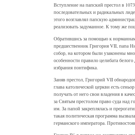
Вступление на папский престол в 1073
последовательных и радикальных лиде
этого возглавлял папскую администра
реализовать задуманное. К тому же п
Обратившись за помощью к норманна
предшественник Григория VII, папа Ни
собор, на котором были узаконены м
особенности правило целибата белого
избрания понтифика.
Заняв престол, Григорий VII обнародо
глава католической церкви есть сеньо
получать от него свои владения в каче
за Святым престолом право суда над 
им. За папой закреплялась и прерогати
такая политическая программа вызвала
германского императора. Противостоя
Генрих IV, в первое же десятилетие с