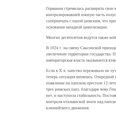
Германия стремилась расширить свои в
контролировавшей южную часть полуост
соперничать с папой римским, что при
основания западной цивилизации.
Многие десятилетия ведутся также во
В 1024 г. на смену Саксонской приход
увеличение территории государства. Пр
императорская власть оказывается втя
Если в X в. папство переживало не луч
теперь ситуация менялась. Очередной е
появление на папском престоле 12-лет
трех римских пап), благодаря чему Ген
нет, и наступила стабильность. Посто
контроля итальянской знати над папско
клюнийского движения.