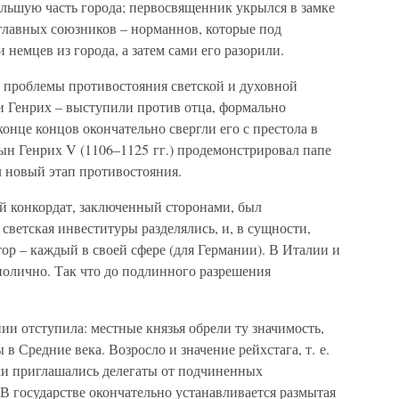
ьшую часть города; первосвященник укрылся в замке
 главных союзников – норманнов, которые под
немцев из города, а затем сами его разорили.
ла проблемы противостояния светской и духовной
и Генрих – выступили против отца, формально
онце концов окончательно свергли его с престола в
сын Генрих V (1106–1125 гг.) продемонстрировал папе
л новый этап противостояния.
ий конкордат, заключенный сторонами, был
ветская инвеституры разделялись, и, в сущности,
тор – каждый в своей сфере (для Германии). В Италии и
нолично. Так что до подлинного разрешения
ии отступила: местные князья обрели ту значимость,
в Средние века. Возросло и значение рейхстага, т. е.
ски приглашались делегаты от подчиненных
В государстве окончательно устанавливается размытая