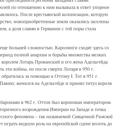
олей по отношению к ним вызывала в ответ упорное
авлялось. После крестьянской колонизации, которую
рство, новоприобретенные земли оказались заселены
м, а доля славян в Германии с той поры стала
еще большей сложностью. Каролинги сходят здесь со
я период полной анархии и борьбы множества мелких
й королем Лотарь Прованский и его жена Адельгейда
ь эти войны, но после смерти Лотаря в 950 г.
 обратилась за помощью к Оттону I. Тот в 951 г.
 Павию; женился на Адельгейде и принял титул короля
 баронами в 962 г. Оттон был коронован императором.
вторичного возрождения Империи на Западе и точка
ресного феномена – так называемой
Священной Римской
дет играть видную роль на европейской сцене вплоть до