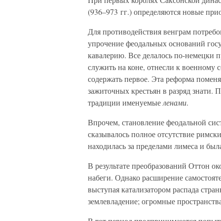
(936–973 гг.) определяются новые пр
Для противодействия венграм потребов
упрочение феодальных оснований госуд
кавалерию. Все делалось по-немецки пр
служить на коне, отнесли к военному 
содержать первое. Эта реформа поменя
зажиточных крестьян в разряд знати. 
традиции именуемые
ленами
.
Впрочем, становление феодальной сис
сказывалось полное отсутствие римски
находилась за пределами лимеса и бы
В результате преобразований Оттон око
набеги. Однако расширение самостоят
выступая катализатором распада стран
землевладение; огромные пространст
В тот период предпринимаются попыт