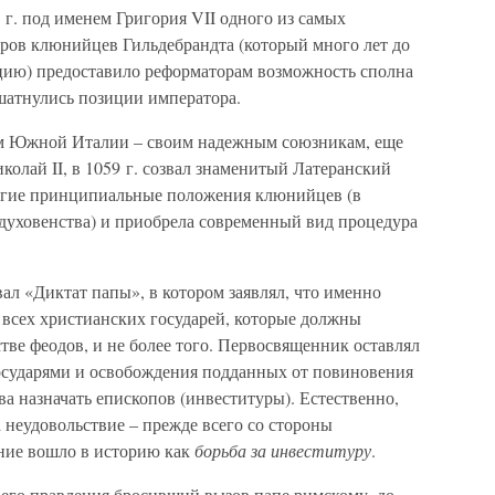
 г. под именем Григория VII одного из самых
ров клюнийцев Гильдебрандта (который много лет до
цию) предоставило реформаторам возможность сполна
ошатнулись позиции императора.
м Южной Италии – своим надежным союзникам, еще
колай II, в 1059 г. созвал знаменитый Латеранский
ногие принципиальные положения клюнийцев (в
 духовенства) и приобрела современный вид процедура
вал «Диктат папы», в котором заявлял, что именно
р всех христианских государей, которые должны
стве феодов, и не более того. Первосвященник оставлял
государями и освобождения подданных от повиновения
ва назначать епископов (инвеституры). Естественно,
 неудовольствие – прежде всего со стороны
ние вошло в историю как
борьба за инвеституру
.
воего правления бросивший вызов папе римскому, до