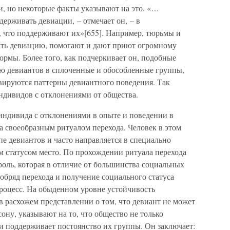
, но некоторые факты указывают на это. «…
ерживать девиации, – отмечает он, – в
 что поддерживают их»[655]. Например, тюрьмы и
ать девиацию, помогают и дают приют огромному
ормы. Более того, как подчеркивает он, подобные
ю девиантов в сплоченные и обособленные группы,
ивируются паттерны девиантного поведения. Так
ндивидов с отклонениями от общества.
 индивида с отклонениями в опыте и поведении в
 а своеобразным ритуалом перехода. Человек в этом
пе девиантов и часто направляется в специально
м статусом место. По прохождении ритуала перехода
оль, которая в отличие от большинства социальных
 обряд перехода и получение социального статуса
процесс. На обыденном уровне устойчивость
в расхожем представлении о том, что девиант не может
ону, указывают на то, что общество не только
 и поддерживает постоянство их группы. Он заключает: