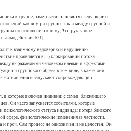
аноика к группе, заметными становятся следующие ее
 отношений как внутри группы, так и между группой и
группы по отношению к нему; 3) структурное
 взаимодействия[651].
водит к взаимному недоверию и нарушению
йствие проявляется в: 1) блокировании потока
 между выражаемыми человеком идеями и аффектами
уации и группового образа в том виде, в каком они
жные отношения и запускают сопровождающий
п, в которые включен индивид: с семьи, ближайшего
вцев. Он часто запускается событиями, которые
 психологического статуса индивида: потеря близкого
ой сфере, физиологические изменения (в частности,
а и проч. Сам процесс не однозначен и не целостен. Он
нсформациями восприятия и реакции на параноика со