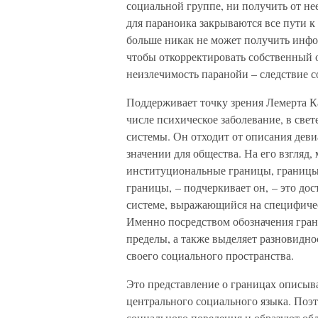
социальной группе, ни получить от нее
для параноика закрываются все пути 
больше никак не может получить инфо
чтобы откорректировать собственный о
неизлечимость паранойи – следствие 
Поддерживает точку зрения Лемерта К
числе психическое заболевание, в све
системы. Он отходит от описания деви
значении для общества. На его взгляд
институциональные границы, границы
границы, – подчеркивает он, – это до
системе, выражающийся на специфичес
Именно посредством обозначения гран
пределы, а также выделяет разновидно
своего социального пространства.
Это представление о границах описыв
центрального социального языка. Поэ
социального поведения и образуют обл