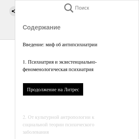
Поиск
Содержание
Введение: миф об антипсихиатрии
1. Психиатрия и экзистенциально-
феноменологическая психиатрия
Продолжение на Литрес
2. От культурной антропологии к
социальной теории психического
заболевания