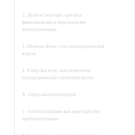
2. Делёз и Гваттари: критика
фамилиализма и персонализма
антипсихиатрии
3. Мишель Фуко: сеть психиатрической
власти
4. Робер Кастель: эпистемология
психиатрического попечительства
X. Образ антипсихиатрии
1. Антипсихиатрия как пространство
проблематизации