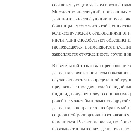
соответствующим языком и концептами
Множество институций, призванных сд
действительности функционируют так,
больницы вместо того чтобы уничтож
количеству людей с отклонениями от н
институции способствуют объединени
где передаются, применяются и культ
закрепляется отчужденность групп и и
В свете такой трактовки превращение
девианта является не актом наказания,
случае относится к определенной груп
предназначенное для людей с подобны
индивид получает новую социальную р
ролей не может быть заменена другой:
девианта, как правило, необратимый 
социальной роли девианта отражается 
измениться. Все эти маркеры, по Эрикс
наказывает и вытесняет девиантов, но