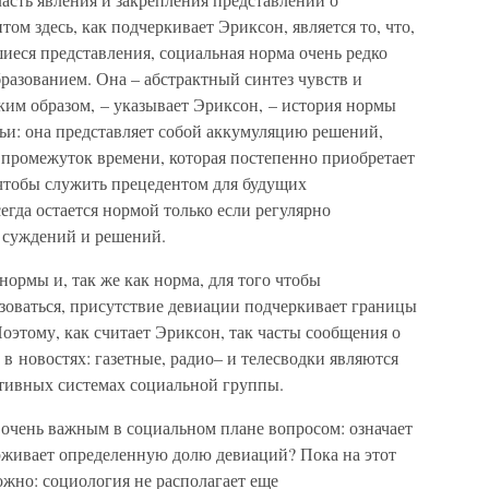
м здесь, как подчеркивает Эриксон, является то, что,
иеся представления, социальная норма очень редко
разованием. Она – абстрактный синтез чувств и
ким образом, – указывает Эриксон, – история нормы
ьи: она представляет собой аккумуляцию решений,
 промежуток времени, которая постепенно приобретает
 чтобы служить прецедентом для будущих
егда остается нормой только если регулярно
х суждений и решений.
нормы и, так же как норма, для того чтобы
зоваться, присутствие девиации подчеркивает границы
этому, как считает Эриксон, так часты сообщения о
 в новостях: газетные, радио– и телесводки являются
тивных системах социальной группы.
я очень важным в социальном плане вопросом: означает
ерживает определенную долю девиаций? Пока на этот
можно: социология не располагает еще