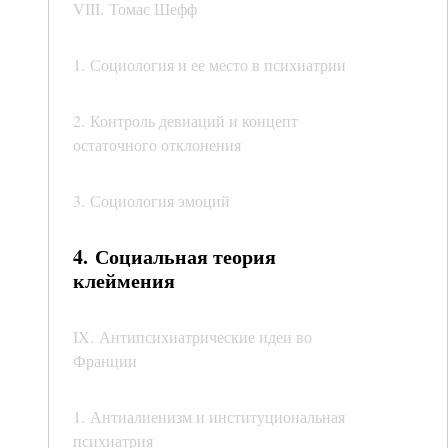
VIII. Томас Шефф
1. Социология и ее место в психиатрии
2. Контроль девиаций и концепт
остаточного отклонения
3. Социология эмоций
4. Социальная теория
клеймения
IX. Антипсихиатрические идеи во
Франции
1. Антиалиенизм и институциональная
психиатрия