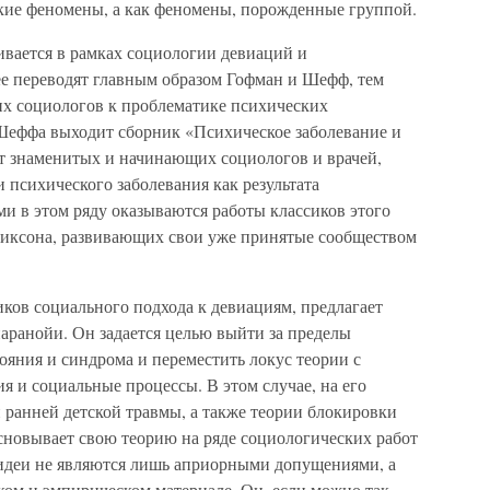
кие феномены, а как феномены, порожденные группой.
ивается в рамках социологии девиаций и
ее переводят главным образом Гофман и Шефф, тем
х социологов к проблематике психических
 Шеффа выходит сборник «Психическое заболевание и
ет знаменитых и начинающих социологов и врачей,
 психического заболевания как результата
 в этом ряду оказываются работы классиков этого
риксона, развивающих свои уже принятые сообществом
ков социального подхода к девиациям, предлагает
ранойи. Он задается целью выйти за пределы
ояния и синдрома и переместить локус теории с
 и социальные процессы. В этом случае, на его
й ранней детской травмы, а также теории блокировки
сновывает свою теорию на ряде социологических работ
о идеи не являются лишь априорными допущениями, а
ком и эмпирическом материале. Он, если можно так