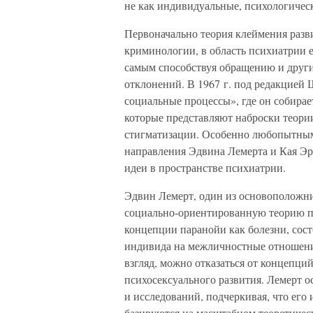
не как индивидуальные, психологичес
Первоначально теория клеймения разв
криминологии, в область психиатрии 
самым способствуя обращению и други
отклонений. В 1967 г. под редакцией
социальные процессы», где он собира
которые представляют наброски теории
стигматизации. Особенно любопытными
направления Эдвина Лемерта и Кая Э
идеи в пространстве психиатрии.
Эдвин Лемерт, один из основоположни
социально-ориентированную теорию па
концепции паранойи как болезни, сост
индивида на межличностные отношения
взгляд, можно отказаться от концепци
психосексуального развития. Лемерт о
и исследований, подчеркивая, что ег
базируются на масштабном теоретичес