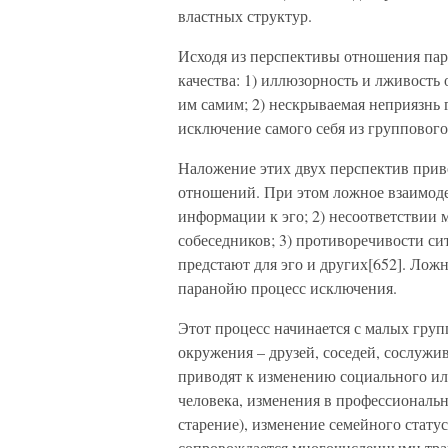
властных структур.
Исходя из перспективы отношения пар
качества: 1) иллюзорность и лживость
им самим; 2) нескрываемая неприязнь 
исключение самого себя из группового
Наложение этих двух перспектив при
отношений. При этом ложное взаимоде
информации к эго; 2) несоответствии
собеседников; 3) противоречивости сит
предстают для эго и других[652]. Ло
паранойю процесс исключения.
Этот процесс начинается с малых груп
окружения – друзей, соседей, сослужи
приводят к изменению социального или
человека, изменения в профессиональн
старение), изменение семейного статус
сопровождается многочисленными тра