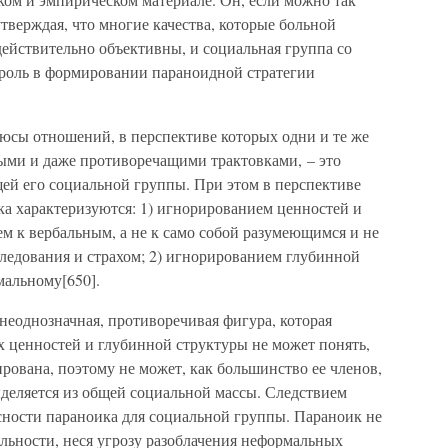
 утверждая, что многие качества, которые больной
ействительно объективны, и социальная группа со
роль в формировании параноидной стратегии
юсы отношений, в перспективе которых одни и те же
ными и даже противоречащими трактовками, – это
й его социальной группы. При этом в перспективе
ка характеризуются: 1) игнорированием ценностей и
 к вербальным, а не к само собой разумеющимся и не
ледования и страхом; 2) игнорированием глубинной
альному[650].
неоднозначная, противоречивая фигура, которая
ценностей и глубинной структуры не может понять,
ирована, поэтому не может, как большинство ее членов,
ыделяется из общей социальной массы. Следствием
асности параноика для социальной группы. Параноик не
льности, неся угрозу разоблачения неформальных