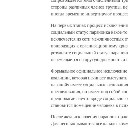
стороны различных членов группы, не
иногда временно инвертируют процесс
На первых этапах процесс исключения
социальный статус параноика какое-то
исключается из сети межличностных о
приводящих к организационному криз
результате социальный статус параноик
перемещается на другую должность и п
Формальное официальное исключение 
коалиции, которая начинает выступать
паранойя имеет социальные основания,
преследования, он имеет под собой со
предполагает нечто вроде социального 
становится помещение человека в пси
После акта исключения параноик практ
Для него закрываются все каналы ком