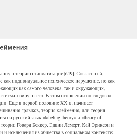
леймения
нную теорию стигматизации[649]. Согласно ей,
е как индивидуальное психическое нарушение, но как
екающих как самого человека, так и окружающих,
 стигматизируют его. В этом отношении он следовал
ии. Еще в первой половине XX в. начинает
вешивания ярлыков, теория клеймения, или теория
я на русский язык «labeling theory» и «theory of
й теории Говард Беккер, Эдвин Лемерт, Кай Эриксон и
и и исключения из общества в социальном контексте: