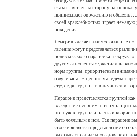
сказать, встает на сторону параноика,
приписывает окружению и обществу, д
своей враждебностью играет немалую 
поведения.
Лемерт выделяет взаимосвязанные пол
явления могут представляться различ
полюсы самого параноика и окружающе
других отношения с участием паранои
норм группы, приоритетным вниманием
озвучиваемым ценностям, идеями прес
структуры группы и вниманием к форм
Параноик представляется группой как 
вследствие непонимания имплицитных 
что нужно группе и на что она ориент
быть лояльным к ней. Так параноик в
этого и является представление об оп
выказывает социального доверия и лоя