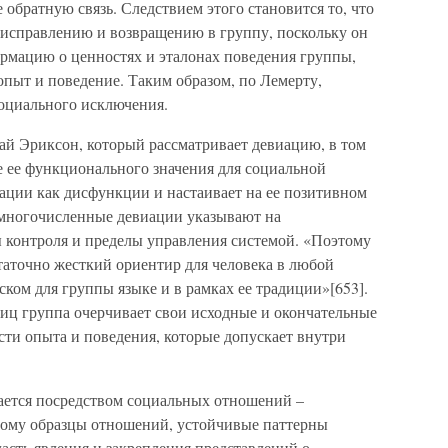
 обратную связь. Следствием этого становится то, что
к исправлению и возвращению в группу, поскольку он
рмацию о ценностях и эталонах поведения группы,
пыт и поведение. Таким образом, по Лемерту,
социального исключения.
ай Эриксон, который рассматривает девиацию, в том
те ее функционального значения для социальной
ации как дисфункции и настаивает на ее позитивном
, многочисленные девиации указывают на
 контроля и пределы управления системой. «Поэтому
статочно жесткий ориентир для человека в любой
ком для группы языке и в рамках ее традиции»[653].
иц группа очерчивает свои исходные и окончательные
сти опыта и поведения, которые допускает внутри
ается посредством социальных отношений –
тому образцы отношений, устойчивые паттерны
асть явления и закрепления представлений о