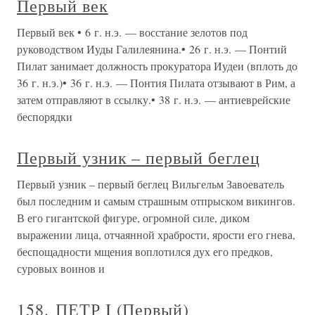
Первый век
Первый век • 6 г. н.э. — восстание зелотов под
руководством Иуды Галилеянина.• 26 г. н.э. — Понтий
Пилат занимает должность прокуратора Иудеи (вплоть до
36 г. н.э.)• 36 г. н.э. — Понтия Пилата отзывают в Рим, а
затем отправляют в ссылку.• 38 г. н.э. — антиеврейские
беспорядки
Первый узник – первый беглец
Первый узник – первый беглец Вильгельм Завоеватель
был последним и самым страшным отпрыском викингов.
В его гигантской фигуре, огромной силе, диком
выражении лица, отчаянной храбрости, ярости его гнева,
беспощадности мщения воплотился дух его предков,
суровых воинов и
158. ПЕТР I (Первый)