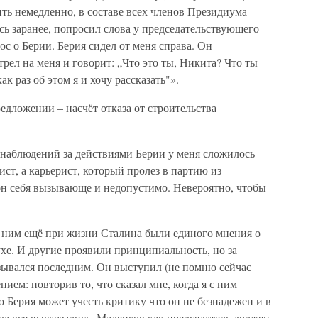
ить немедленно, в составе всех членов Президиума
ись заранее, попросил слова у председательствующего
с о Берии. Берия сидел от меня справа. Он
отрел на меня и говорит: „Что это ты, Никита? Что ты
к раз об этом я и хочу рассказать"».
едложении – насчёт отказа от строительства
 наблюдений за действиями Берии у меня сложилось
ст, а карьерист, который пролез в партию из
он себя вызывающе и недопустимо. Невероятно, чтобы
с ним ещё при жизни Сталина были единого мнения о
ухе. И другие проявили принципиальность, но за
ывался последним. Он выступил (не помню сейчас
нием: повторив то, что сказал мне, когда я с ним
то Берия может учесть критику что он не безнадежен и в
да все высказались, Маленков как председатель должен