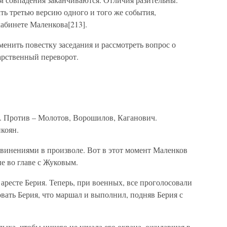
ь третью версию одного и того же события,
кабинете Маленкова[213].
нить повестку заседания и рассмотреть вопрос о
арственный переворот.
в. Против – Молотов, Ворошилов, Каганович.
коян.
винениями в произволе. Вот в этот момент Маленков
е во главе с Жуковым.
ресте Берия. Теперь, при военных, все проголосовали
овать Берия, что маршал и выполнил, подняв Берия с
дыха, чтобы ничего не узнала его охрана, ожидавшая в