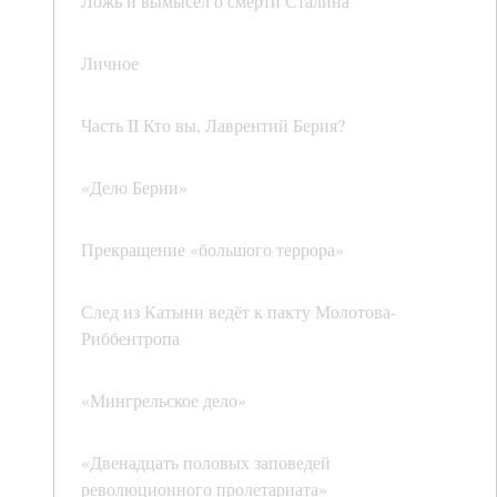
Ложь и вымысел о смерти Сталина
Личное
Часть II Кто вы, Лаврентий Берия?
«Дело Берии»
Прекращение «большого террора»
След из Катыни ведёт к пакту Молотова-
Риббентропа
«Мингрельское дело»
«Двенадцать половых заповедей
революционного пролетариата»