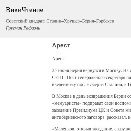
ВикиЧтение
Советский квадрат: Сталин–Хрущев–Берия–Горбачев
Гругман Рафаэль
Арест
Арест
25 июня Берия вернулся в Москву. На
СЕПГ. Пост генерального секретаря па
введённому после смерти Сталина, в Г
В Москве в день возвращения Берии с
«мемуаристы» подправят свои воспоми
заседание Президиума ЦК и Совета ми
антибериевского заговора, рассказал, 
«Маленков, открыв заседание, сразу ж