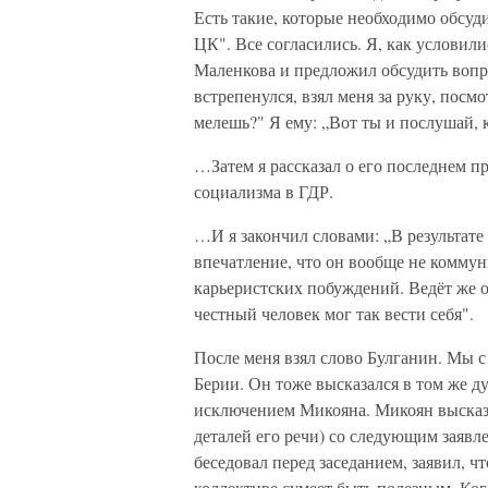
Есть такие, которые необходимо обсуд
ЦК". Все согласились. Я, как условил
Маленкова и предложил обсудить вопро
встрепенулся, взял меня за руку, посм
мелешь?" Я ему: „Вот ты и послушай, ка
…Затем я рассказал о его последнем пр
социализма в ГДР.
…И я закончил словами: „В результате
впечатление, что он вообще не коммуни
карьеристских побуждений. Ведёт же 
честный человек мог так вести себя".
После меня взял слово Булганин. Мы 
Берии. Он тоже высказался в том же д
исключением Микояна. Микоян высказ
деталей его речи) со следующим заявле
беседовал перед заседанием, заявил, ч
коллективе сумеет быть полезным. Ког