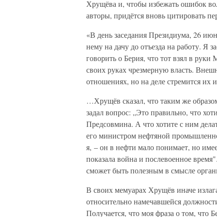
Хрущёва и, чтобы избежать ошибок во
авторы, придётся вновь цитировать пе
«В день заседания Президиума, 26 июн
нему на дачу до отъезда на работу. Я з
говорить о Берия, что тот взял в руки
своих руках чрезмерную власть. Внеш
отношениях, но на деле стремится их и
…Хрущёв сказал, что таким же образом
задал вопрос: „Это правильно, что хот
Предсовмина. А что хотите с ним дела
его министром нефтяной промышленнос
я, – он в нефти мало понимает, но име
показала война и послевоенное время"
сможет быть полезным в смысле орган
В своих мемуарах Хрущёв иначе излага
относительно намечавшейся должност
Получается, что моя фраза о том, что 