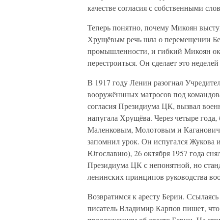
качестве согласия с собственными сло
Теперь понятно, почему Микоян высту
Хрущёвым речь шла о перемещении Бе
промышленности, и гибкий Микоян ока
перестроиться. Он сделает это неделей
В 1917 году Ленин разогнал Учредител
вооружённных матросов под командова
согласия Президиума ЦК, вызвал военн
напугала Хрущёва. Через четыре года,
Маленковым, Молотовым и Кагановиче
запомнил урок. Он испугался Жукова и
Югославию), 26 октября 1957 года снял
Президиума ЦК с непонятной, но стан
ленинских принципов руководства во
Возвратимся к аресту Берии. Ссылаяс
писатель Владимир Карпов пишет, что
предложением об аресте Берии. На это