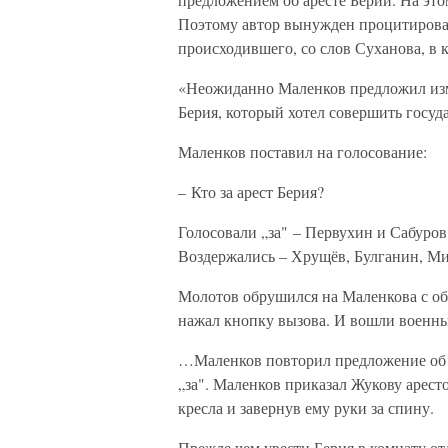
Поэтому автор вынужден процитироват
происходившего, со слов Суханова, в 
«Неожиданно Маленков предложил изме
Берия, который хотел совершить госуд
Маленков поставил на голосование:
– Кто за арест Берия?
Голосовали „за" – Первухин и Сабуро
Воздержались – Хрущёв, Булганин, Ми
Молотов обрушился на Маленкова с об
нажал кнопку вызова. И вошли военны
…Маленков повторил предложение об а
„за". Маленков приказал Жукову арест
кресла и завернув ему руки за спину.
Прежде чем увести Берия в комнату от