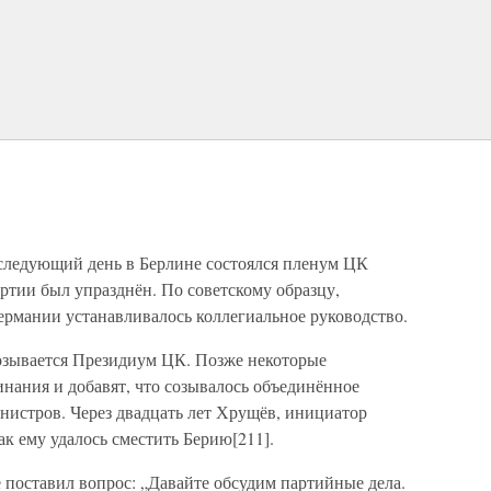
 следующий день в Берлине состоялся пленум ЦК
ртии был упразднён. По советскому образцу,
ермании устанавливалось коллегиальное руководство.
озывается Президиум ЦК. Позже некоторые
нания и добавят, что созывалось объединённое
нистров. Через двадцать лет Хрущёв, инициатор
как ему удалось сместить Берию[211].
е поставил вопрос: „Давайте обсудим партийные дела.