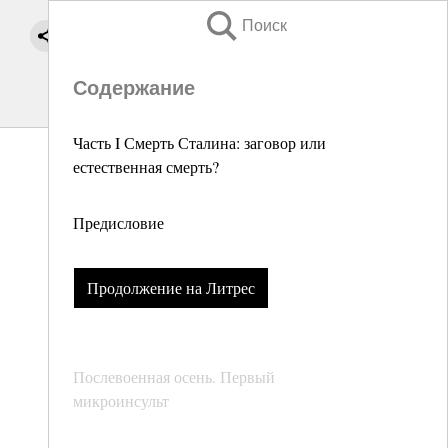
Поиск
Содержание
Часть I Смерть Сталина: заговор или
естественная смерть?
Предисловие
Продолжение на Литрес
Послевоенная осень. Первый
микроинсульт