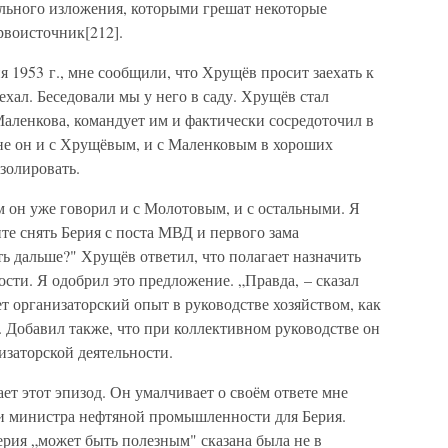
льного изложения, которыми грешат некоторые
рвоисточник[212].
я 1953 г., мне сообщили, что Хрущёв просит заехать к
аехал. Беседовали мы у него в саду. Хрущёв стал
 Маленкова, командует им и фактически сосредоточил в
не он и с Хрущёвым, и с Маленковым в хороших
золировать.
 он уже говорил и с Молотовым, и с остальными. Я
ите снять Берия с поста МВД и первого зама
ть дальше?" Хрущёв ответил, что полагает назначить
ти. Я одобрил это предложение. „Правда, – сказал
ет организаторский опыт в руководстве хозяйством, как
. Добавил также, что при коллективном руководстве он
изаторской деятельности.
ет этот эпизод. Он умалчивает о своём ответе мне
и министра нефтяной промышленности для Берия.
Берия „может быть полезным" сказана была не в