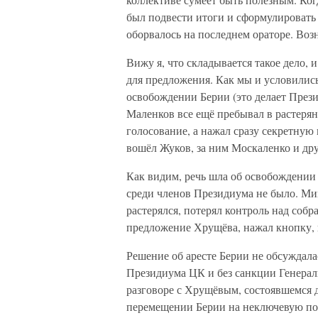
был подвести итоги и сформулировать 
оборвалось на последнем ораторе. Возн
Вижу я, что складывается такое дело,
для предложения. Как мы и условились
освобождении Берии (это делает Прези
Маленков все ещё пребывал в растерян
голосование, а нажал сразу секретну
вошёл Жуков, за ним Москаленко и дру
Как видим, речь шла об освобождении
среди членов Президиума не было. Ми
растерялся, потерял контроль над собр
предложение Хрущёва, нажал кнопку, 
Решение об аресте Берии не обсуждалас
Президиума ЦК и без санкции Генераль
разговоре с Хрущёвым, состоявшемся д
перемещении Берии на неключевую по