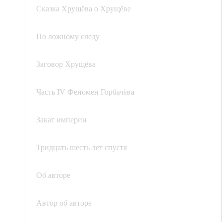
Сказка Хрущёва о Хрущёве
По ложному следу
Заговор Хрущёва
Часть IV Феномен Горбачёва
Закат империи
Тридцать шесть лет спустя
Об авторе
Автор об авторе