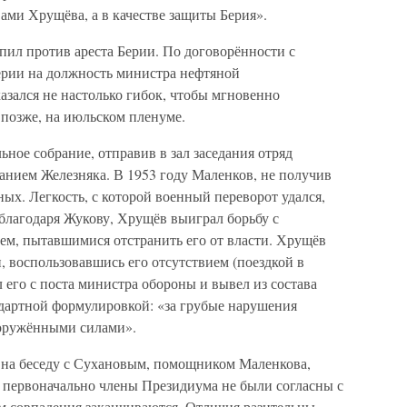
вами Хрущёва, а в качестве защиты Берия».
пил против ареста Берии. По договорённости с
рии на должность министра нефтяной
зался не настолько гибок, чтобы мгновенно
 позже, на июльском пленуме.
ьное собрание, отправив в зал заседания отряд
нием Железняка. В 1953 году Маленков, не получив
ых. Легкость, с которой военный переворот удался,
 благодаря Жукову, Хрущёв выиграл борьбу с
м, пытавшимися отстранить его от власти. Хрущёв
, воспользовавшись его отсутствием (поездкой в
 его с поста министра обороны и вывел из состава
дартной формулировкой: «за грубые нарушения
оружёнными силами».
ь на беседу с Сухановым, помощником Маленкова,
 первоначально члены Президиума не были согласны с
м совпадения заканчиваются. Отличия разительны.