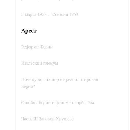
5 марта 1953 – 26 июня 1953
Арест
Реформы Берии
Июльский пленум
Почему до сих пор не реабилитирован
Берия?
Ошибка Берии и феномен Горбачёва
Часть III Заговор Хрущёва