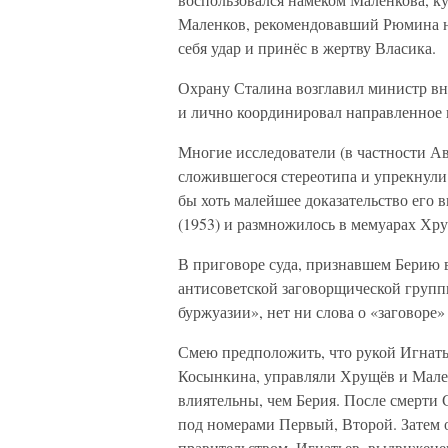
Маленков, рекомендовавший Рюмина на
себя удар и принёс в жертву Власика.
Охрану Сталина возглавил министр в
и лично координировал направленное 
Многие исследователи (в частности Ав
сложившегося стереотипа и упрекнули 
бы хоть малейшее доказательство его 
(1953) и размножилось в мемуарах Хр
В приговоре суда, признавшем Берию
антисоветской заговорщической группы
буржуазии», нет ни слова о «заговоре
Смею предположить, что рукой Игнать
Косынкина, управляли Хрущёв и Мале
влиятельны, чем Берия. После смерти
под номерами Первый, Второй. Затем о
правительством. Игнатьев, выдвиженец