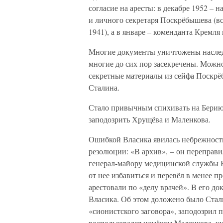
согласие на аресты: в декабре 1952 –
и личного секретаря Поскрёбышева (вс
1941), а в январе – коменданта Кремля
Многие документы уничтожены наследн
многие до сих пор засекречены. Мо
секретные материалы из сейфа Поскрё
Сталина.
Стало привычным спихивать на Берию 
заподозрить Хрущёва и Маленкова.
Ошибкой Власика явилась небрежность,
резолюции: «В архив», – он переправ
генерал-майору медицинской службы Е
от нее избавиться и перевёл в менее 
арестовали по «делу врачей». В его 
Власика. Об этом доложено было Стали
«сионистского заговора», заподозрил 
воспользовался намёком Маленкова, ку