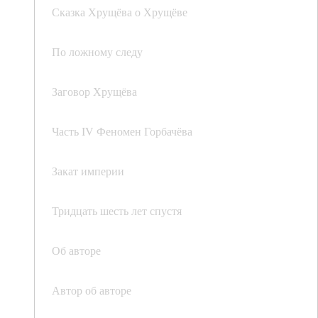
Сказка Хрущёва о Хрущёве
По ложному следу
Заговор Хрущёва
Часть IV Феномен Горбачёва
Закат империи
Тридцать шесть лет спустя
Об авторе
Автор об авторе