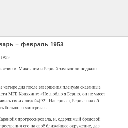
варь – февраль 1953
 1953
олотовым, Микояном и Берией замаячили подвалы
ез четыре дня после завершения пленума сказанные
сти МГБ Коняхину: «Не люблю я Берию, он не умеет
авить своих людей»[92]. Наверняка, Берия знал об
ать большого мингрела».
Паранойя прогрессировала, и, одержимый бредовой
спространил его на своё ближайшее окружение, дав