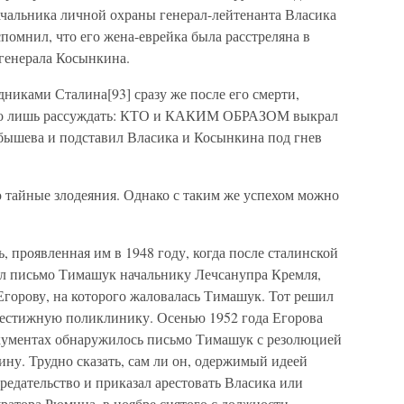
 начальника личной охраны генерал-лейтенанта Власика
помнил, что его жена-еврейка была расстреляна в
 генерала Косынкина.
иками Сталина[93] сразу же после его смерти,
жно лишь рассуждать: КТО и КАКИМ ОБРАЗОМ выкрал
бышева и подставил Власика и Косынкина под гнев
тайные злодеяния. Однако с таким же успехом можно
 проявленная им в 1948 году, когда после сталинской
ил письмо Тимашук начальнику Лечсанупра Кремля,
горову, на которого жаловалась Тимашук. Тот решил
престижную поликлинику. Осенью 1952 года Егорова
документах обнаружилось письмо Тимашук с резолюцией
ну. Трудно сказать, сам ли он, одержимый идеей
предательство и приказал арестовать Власика или
ратора Рюмина, в ноябре снятого с должности.