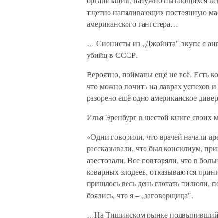
организаций, натужно пытающихся всп
тщетно напяливающих постоянную маск
американского гангстера…
… Сионисты из „Джойнта" вкупе с ан
убийц в СССР.
Вероятно, пойманы ещё не всё. Есть ко
что можно почить на лаврах успехов и 
разорено ещё одно американское диве
Илья Эренбург в шестой книге своих м
«Одни говорили, что врачей начали аре
рассказывали, что был консилиум, при
арестовали. Все повторяли, что в боль
коварных злодеев, отказываются прин
пришлось весь день глотать пилюли, по
боялись, что я – „заговорщица".
…На Тишинском рынке подвыпивший го