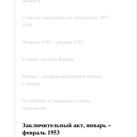
занавеса
Советско-американские отношения, 1947-
1949
Февраль 1949 – декабрь 1952
Глазами доктора Фрейда
Рюмин – непредумышленный убийца
Сталина
Политбюро в ожидании «смены
поколений»
Заключительный акт, январь –
февраль 1953