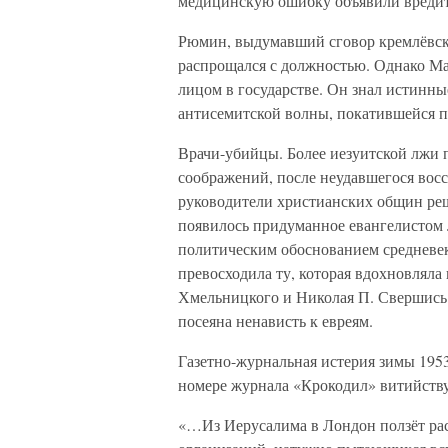
медицинскую ошибку объявили вредит
Рюмин, выдумавший сговор кремлёвски
распрощался с должностью. Однако Ма
лицом в государстве. Он знал истинн
антисемитской волны, покатившейся п
Врачи-убийцы. Более иезуитской лжи п
соображений, после неудавшегося восс
руководители христианских общин реш
появилось придуманное евангелистом 
политическим обоснованием средневе
превосходила ту, которая вдохновляла
Хмельницкого и Николая П. Свершись о
посеяна ненависть к евреям.
Газетно-журнальная истерия зимы 1953
номере журнала «Крокодил» витийству
«…Из Иерусалима в Лондон ползёт ра