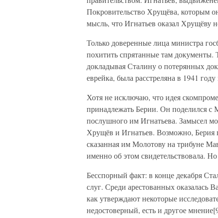
Покровительство Хрущёва, которым он
мысль, что Игнатьев оказал Хрущёву
Только доверенные лица министра гос
похитить спрятанные там документы. 
докладывая Сталину о потерянных док
еврейка, была расстреляна в 1941 год
Хотя не исключаю, что идея скомпром
принадлежать Берии. Он поделился с
послушного им Игнатьева. Замысел мо
Хрущёв и Игнатьев. Возможно, Берия г
сказанная им Молотову на трибуне Мав
именно об этом свидетельствовала. Но
Бесспорный факт: в конце декабря Ста
слуг. Среди арестованных оказалась В
как утверждают некоторые исследовате
недостоверный, есть и другое мнение[9