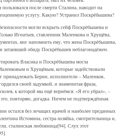
 пользовался после смерти Сталина, наводит на
 неоценимую услугу. Какую? Устранил Поскрёбышева?
безопасности могли вскрыть сейф Поскрёбышева и
Только Игнатьев, ставленник Маленкова и Хрущёва,
ументах, мог напомнить ему, что жена Поскрёбышева,
у и затаивший обиду Поскрёбышев неблагонадёжен.
етировать Власика и Поскрёбышева могла
 Маленковым и Хрущёвым, которые задействовали
г принадлежать Берии, исполнители – Маленков,
ордился своей задумкой, и знаменитая фраза,
золея, к которой мы ещё вернёмся: «Я его убрал», –
 это, повторяю, догадка. Ничем не подтверждённая.
лин остался без лечащих врачей и наиболее преданных
алентина Истомина, сестра-хозяйка, смотрительница и,
ли, сталинская любовница[94]. Слух этот
5].