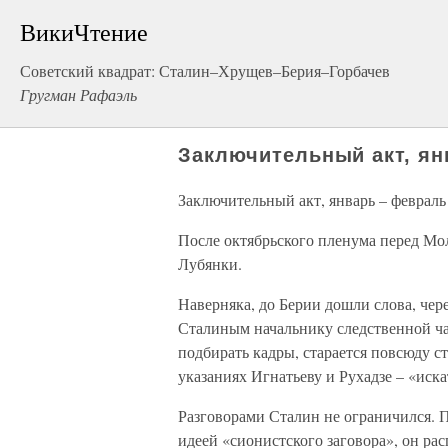
ВикиЧтение
Советский квадрат: Сталин–Хрущев–Берия–Горбачев
Гругман Рафаэль
Заключительный акт, ян
Заключительный акт, январь – февраль
После октябрьского пленума перед М
Лубянки.
Наверняка, до Берии дошли слова, чер
Сталиным начальнику следственной ча
подбирать кадры, старается повсюду ст
указаниях Игнатьеву и Рухадзе – «иск
Разговорами Сталин не ограничился. 
идеей «сионистского заговора», он ра