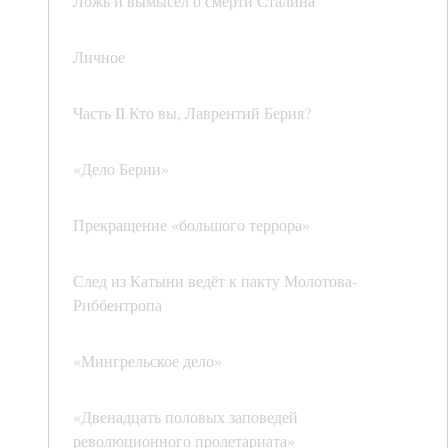
Ложь и вымысел о смерти Сталина
Личное
Часть II Кто вы, Лаврентий Берия?
«Дело Берии»
Прекращение «большого террора»
След из Катыни ведёт к пакту Молотова-
Риббентропа
«Мингрельское дело»
«Двенадцать половых заповедей
революционного пролетариата»