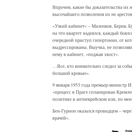
Впрочем, какие бы доказательства их 
высочайшего позволения их не аресто
«Узкий кабинет» – Маленков, Берия, Б
на что квартет надеялся, каждый боялс
очередной приступ гипертонии, от ко
выдрессированы. Выучка, не позволявш
нему в кабинет, «поджав хвост».
…Все, кто внимательно следил за соб
большой кровью».
9 января 1953 года премьер-министр И
«процесс в Праге спланирован Кремле
политике в антиеврейском или, по мен
Бен-Гурион оказался провидцем – чере
врачей».