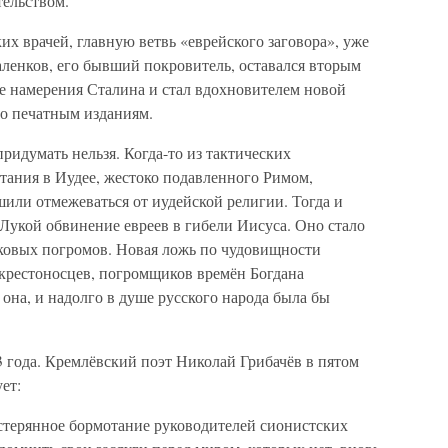
ельством.
х врачей, главную ветвь «еврейского заговора», уже
ленков, его бывший покровитель, оставался вторым
ые намерения Сталина и стал вдохновителем новой
о печатным изданиям.
ридумать нельзя. Когда-то из тактических
тания в Иудее, жестоко подавленного Римом,
или отмежеваться от иудейской религии. Тогда и
Лукой обвинение евреев в гибели Иисуса. Оно стало
ковых погромов. Новая ложь по чудовищности
 крестоносцев, погромщиков времён Богдана
на, и надолго в душе русского народа была бы
 года. Кремлёвский поэт Николай Грибачёв в пятом
ет:
стерянное бормотание руководителей сионистских