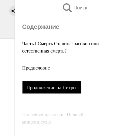
Поиск
Содержание
Часть I Смерть Сталина: заговор или
естественная смерть?
Предисловие
Продолжение на Литрес
Послевоенная осень. Первый
микроинсульт