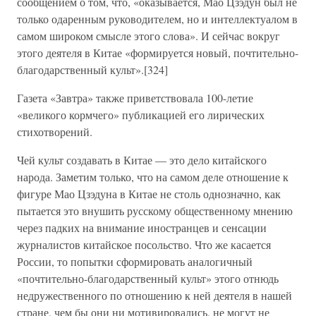
сообщением о том, что, «оказывается, Мао Цзэдун был не
только одаренным руководителем, но и интеллектуалом в
самом широком смысле этого слова». И сейчас вокруг
этого деятеля в Китае «формируется новый, почтительно-
благодарственный культ».[324]
Газета «Завтра» также приветствовала 100-летие
«великого кормчего» публикацией его лирических
стихотворений.
Чей культ создавать в Китае — это дело китайского
народа. Заметим только, что на самом деле отношение к
фигуре Мао Цзэдуна в Китае не столь однозначно, как
пытается это внушить русскому общественному мнению
через падких на внимание иностранцев и сенсации
журналистов китайское посольство. Что же касается
России, то попытки сформировать аналогичный
«почтительно-благодарственный культ» этого отнюдь
недружественного по отношению к ней деятеля в нашей
стране, чем бы они ни мотивировались, не могут не