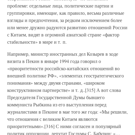
проблеме: отдельные лица, политические партии и
группировки, имеющие, как правило, весьма различные
взгляды и предпочтения, за редким исключением более
или менее дружно радуются развитию отношений России
с Китаем, видят в огромной азиатской стране «фактор
стабильности» в мире и т. п.
Например, министр иностранных дел Козырев в ходе
визита в Пекин в январе 1994 года говорил о
«приоритетности российско-китайских отношений во
внешней политике РФ», «элементах геостратегического
понимания» между двумя странами, «широком
конструктивном партнерстве» и т. д..[315] А вот слова
Председателя Государственной Думы бывшего
коммуниста Рыбкина из его выступления перед
журналистами в Пекине в мае того же года: «Мы решили,
что отношения с великим Китаем являются
приоритетными».[316] С ними согласен и популярный
политик оппозиции, депутат Госдумы С. Бабурин: «…