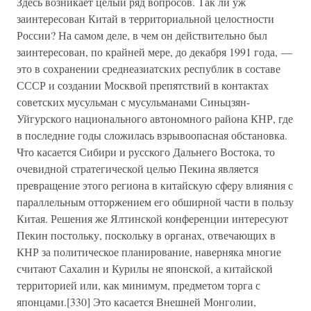
Здесь возникает целый ряд вопросов. Так ли уж
заинтересован Китай в территориальной целостности
России? На самом деле, в чем он действительно был
заинтересован, по крайней мере, до декабря 1991 года, —
это в сохранении среднеазиатских республик в составе
СССР и создании Москвой препятствий в контактах
советских мусульман с мусульманами Синьцзян-
Уйгурского национального автономного района КНР, где
в последние годы сложилась взрывоопасная обстановка.
Что касается Сибири и русского Дальнего Востока, то
очевидной стратегической целью Пекина является
превращение этого региона в китайскую сферу влияния с
параллельным отторжением его обширной части в пользу
Китая. Решения же Ялтинской конференции интересуют
Пекин постольку, поскольку в органах, отвечающих в
КНР за политическое планирование, наверняка многие
считают Сахалин и Курилы не японской, а китайской
территорией или, как минимум, предметом торга с
японцами.[330] Это касается Внешней Монголии,