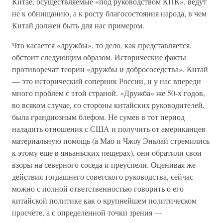
Китае, осуществляемые «под руководством КПК», ведут
не к обнищанию, а к росту благосостояния народа, в чем
Китай должен быть для нас примером.
Что касается «дружбы», то дело, как представляется,
обстоит следующим образом. Исторические факты
противоречат теории «дружбы и добрососедства». Китай
— это исторический соперник России, и у нас впереди
много проблем с этой страной. «Дружба» же 50-х годов,
во всяком случае, со стороны китайских руководителей,
была грандиозным блефом. Не сумев в тот период
наладить отношения с США и получить от американцев
материальную помощь (а Мао и Чжоу Эньлай стремились
к этому еще в яньаньских пещерах), они обратили свои
взоры на северного соседа и преуспели. Оценивая же
действия тогдашнего советского руководства, сейчас
можно с полной ответственностью говорить о его
китайской политике как о крупнейшем политическом
просчете, а с определенной точки зрения —