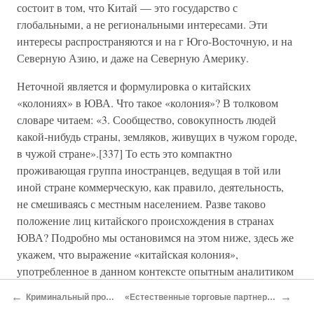
состоит в том, что Китай — это государство с
глобальными, а не региональными интересами. Эти
интересы распространяются и на г Юго-Восточную, и на
Северную Азию, и даже на Северную Америку.
Неточной является и формулировка о китайских
«колониях» в ЮВА. Что такое «колония»? В толковом
словаре читаем: «3. Сообщество, совокупность людей
какой-нибудь страны, земляков, живущих в чужом городе,
в чужой стране».[337] То есть это компактно
проживающая группа иностранцев, ведущая в той или
иной стране коммерческую, как правило, деятельность,
не смешиваясь с местным населением. Разве таково
положение лиц китайского происхождения в странах
ЮВА? Подробно мы остановимся на этом ниже, здесь же
укажем, что выражение «китайская колония»,
употребленное в данном контексте опытным аналитиком
спецслужбы, может означать либо недостаточно глубокое
←
→
Криминальный проект
«Естественные торговые партнеры»
понимание, либо намеренное затушевывание характера и