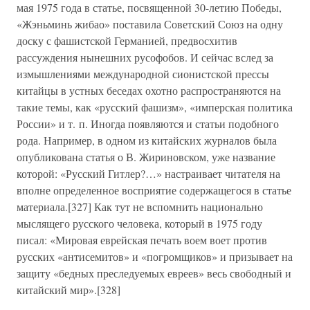
мая 1975 года в статье, посвященной 30-летию Победы,
«Жэньминь жибао» поставила Советский Союз на одну
доску с фашистской Германией, предвосхитив
рассуждения нынешних русофобов. И сейчас вслед за
измышлениями международной сионистской прессы
китайцы в устных беседах охотно распространяются на
такие темы, как «русский фашизм», «имперская политика
России» и т. п. Иногда появляются и статьи подобного
рода. Например, в одном из китайских журналов была
опубликована статья о В. Жириновском, уже название
которой: «Русский Гитлер?…» настраивает читателя на
вполне определенное восприятие содержащегося в статье
материала.[327] Как тут не вспомнить национально
мыслящего русского человека, который в 1975 году
писал: «Мировая еврейская печать воем воет против
русских «антисемитов» и «погромщиков» и призывает на
защиту «бедных преследуемых евреев» весь свободный и
китайский мир».[328]