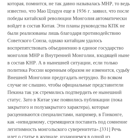
которая, помнится, не так давно называлась МНР, то ведь
известно, что Мао Цзэдун еще в 1936 г. заявил, что после
победы китайской революции Монголия автоматически
войдет в состав Китая. Эти планы руководства КПК не
были реализованы лишь благодаря противодействию
Советского Союза, однако китайцам удалось
воспрепятствовать объединению в единое государство
монголов МНР и Внутренней Монголии, входящей ныне
в состав КНР. А в нынешней ситуации, если только
политика России коренным образом не изменится, судьбу
Внешней Монголии предугадать нетрудно. Во всяком
случае не слышно, чтобы официальные представители
Пекина так уж стремились подтвердить ее нынешний
статус. Зато в Китае уже появились публикации (пока
закрытого и полузакрытого характера), которые
расцениваются специалистами, например, в Гонконге,
как «невидимому, стремящиеся поставить под сомнение
легитимность монгольского суверенитета».[331] Речь
идет о статье в журнале, издающемся в одной из