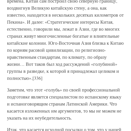
времена, Китай сам построил свою северную границу,
воздвигнув Великую китайскую стену, а она, как
известно, находится в нескольких десятках километров от
Пекина». И далее: «Стратегические интересы Китая,
естественно, говорили мы, лежат в Азии, где во многих
странах живут многочисленные богатые и влиятельные
китайские колонии. Юго-Восточная Азия близка к Китаю
по корням расовой цивилизации, по религиозно-
нравственным стандартам, по климату, по образу
жизни… Вот таков был ход рассуждений «голубиной»
группы в разведке, к которой я принадлежал целиком и
полностью».[336]
Заметим, что этот «голубь» по своей профессиональной
подготовке является специалистом по испанскому языку
и испаноговорящим странам Латинской Америки. Что
касается изложенных им аргументов, то мы не можем не
указать на их неубедительность.
Итак, что касается исходной посылки о том, что у нашей