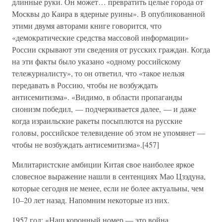
длинные руки. Он может… превратить целые города от
Москвы до Каира в ядерные руины». В опубликованной
этими двумя авторами книге говорится, что
«демократические средства массовой информации»
России скрывают эти сведения от русских граждан. Когда
на эти факты было указано «одному российскому
тележурналисту», то он ответил, что «такое нельзя
передавать в Россию, чтобы не возбуждать
антисемитизма». «Видимо, в области пропаганды
сионизм победил, — подчеркивается далее, — и даже
когда израильские ракеты посыплются на русские
головы, российское телевидение об этом не упомянет —
чтобы не возбуждать антисемитизма».[457]
Милитаристские амбиции Китая свое наиболее яркое
словесное выражение нашли в сентенциях Мао Цзэдуна,
которые сегодня не менее, если не более актуальны, чем
10–20 лет назад. Напомним некоторые из них.
1957 год: «Наш коронный номер — это война,