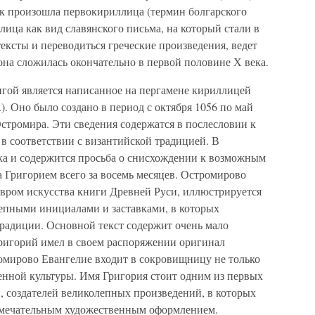
Так произошла первокириллица (термин болгарского
ица как вид славянского письма, на который стали в
тексты и переводиться греческие произведения, ведет
 она сложилась окончательно в первой половине Х века.
гой является написанное на пергамене кириллицей
). Оно было создано в период с октября 1056 по май
Остромира. Эти сведения содержатся в послесловии к
 в соответствии с византийской традицией. В
ика и содержится просьба о снисхождении к возможным
 Григорием всего за восемь месяцев. Остромирово
евром искусства книги Древней Руси, иллюстрируется
епными инициалами и заставками, в которых
традиции. Основной текст содержит очень мало
 Григорий имел в своем распоряжении оригинал
омирово Евангелие входит в сокровищницу не только
енной культуры. Имя Григория стоит одним из первых
, создателей великолепных произведений, в которых
замечательным художественным оформлением.