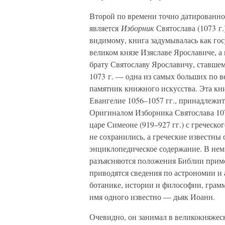
Второй по времени точно датированно
является
Изборник
Святослава (1073 г.
видимому, книга задумывалась как гос
великом князе Изяславе Ярославиче, а 
брату Святославу Ярославичу, ставшем
1073 г. — одна из самых больших по 
памятник книжного искусства. Эта кн
Евангелие 1056–1057 гг., принадлежит 
Оригиналом Изборника Святослава 107
царе Симеоне (919–927 гг.) с греческо
не сохранились, а греческие известны 
энциклопедическое содержание. В нем
разъясняются положения Библии прим
приводятся сведения по астрономии и 
ботанике, истории и философии, грамм
имя одного известно — дьяк Иоанн.
Очевидно, он занимал в великокняжес