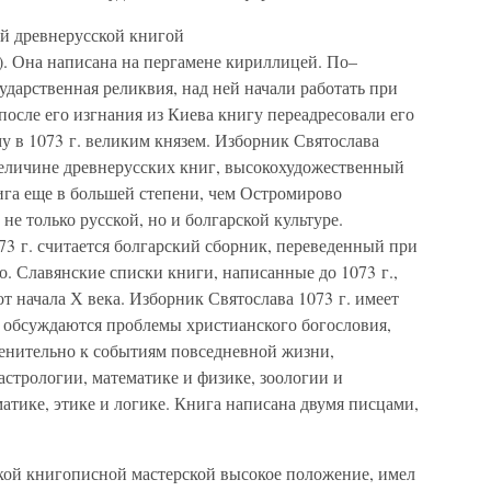
й древнерусской книгой
). Она написана на пергамене кириллицей. По–
ударственная реликвия, над ней начали работать при
после его изгнания из Киева книгу переадресовали его
у в 1073 г. великим князем. Изборник Святослава
величине древнерусских книг, высокохудожественный
ига еще в большей степени, чем Остромирово
не только русской, но и болгарской культуре.
3 г. считается болгарский сборник, переведенный при
го. Славянские списки книги, написанные до 1073 г.,
от начала Х века. Изборник Святослава 1073 г. имеет
 обсуждаются проблемы христианского богословия,
енительно к событиям повседневной жизни,
астрологии, математике и физике, зоологии и
атике, этике и логике. Книга написана двумя писцами,
кой книгописной мастерской высокое положение, имел