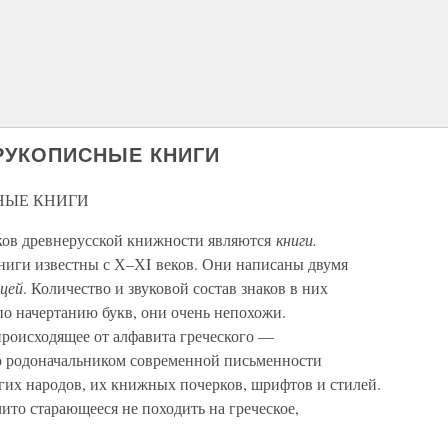
 РУКОПИСНЫЕ КНИГИ
СНЫЕ КНИГИ
ков древнерусской книжности являются
книги.
ниги известны с Х–ХI веков. Они написаны двумя
ицей
. Количество и звуковой состав знаков в них
по начертанию букв, они очень непохожи.
происходящее от алфавита греческого —
о родоначальником современной письменности
гих народов, их книжных почерков, шрифтов и стилей.
ито старающееся не походить на греческое,