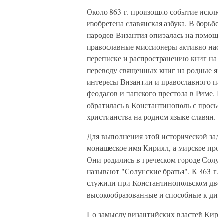
Около 863 г. произошло событие искл
изобретена славянская азбука. В борьб
народов Византия опиралась на помощ
православные миссионеры активно нас
переписке и распространению книг на г
переводу священных книг на родные я
интересы Византии и православного п
феодалов и папского престола в Риме
обратилась в Константинополь с прос
христианства на родном языке славян.
Для выполнения этой исторической зад
монашеское имя Кирилл, а мирское про
Они родились в греческом городе Солу
называют "Солунские братья". К 863 г
служили при Константинопольском дво
высокообразованные и способные к д
По замыслу византийских властей Ки