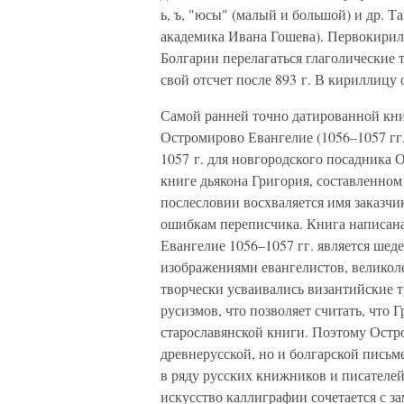
ь, ъ, "юсы" (малый и большой) и др. 
академика Ивана Гошева). Первокирилл
Болгарии перелагаться глаголические 
свой отсчет после 893 г. В кириллицу
Самой ранней точно датированной кни
Остромирово Евангелие (1056–1057 гг.
1057 г. для новгородского посадника 
книге дьякона Григория, составленном
послесловии восхваляется имя заказч
ошибкам переписчика. Книга написана
Евангелие 1056–1057 гг. является шед
изображениями евангелистов, великол
творчески усваивались византийские 
русизмов, что позволяет считать, что
старославянской книги. Поэтому Остр
древнерусской, но и болгарской письм
в ряду русских книжников и писателей
искусство каллиграфии сочетается с 