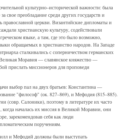
ючительной культурно–исторической важности: была
е за свое преобладание среди других государств и
ь православной церкви. Византийские дипломаты и
аждали христианскую культуру, содействовали
реческом языке, а там, где это было возможно,
зыки обращаемых в христианство народов. На Западе
атриарха сталкивались с соперничеством германских
. Великая Моравия — славянское княжество —
ьбой прислать миссионеров для проповеди
ачи выбор пал на двух братьев: Константина —
звание "философ" (ок. 827–869), и Мефодия (815–885).
ни (совр. Салоники), поэтому в литературе их часто
., когда началась их миссия в Великой Моравии, они
ре, зарекомендовав себя как люди
ипломатическим поручениям.
рилл и Мефодий должны были выступать