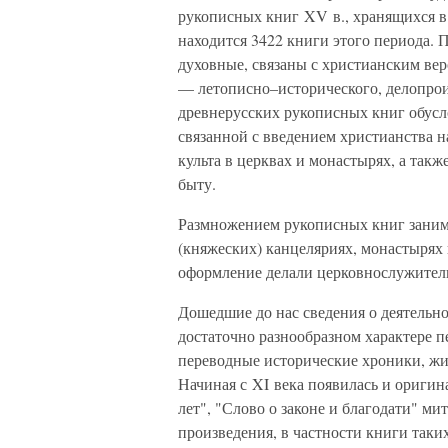
рукописных книг XV в., хранящихся в
находится 3422 книги этого периода.
духовные, связаны с христианским вер
— летописно–исторического, делопрои
древнерусских рукописных книг обусл
связанной с введением христианства 
культа в церквах и монастырях, а такж
быту.
Размножением рукописных книг заним
(княжеских) канцеляриях, монастырях 
оформление делали церковнослужители
Дошедшие до нас сведения о деятельн
достаточно разнообразном характере 
переводные исторические хроники, жи
Начиная с XI века появилась и оригин
лет", "Слово о законе и благодати" м
произведения, в частности книги таки