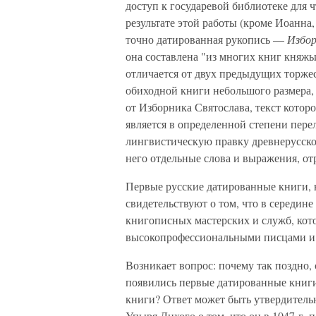
доступ к государевой библиотеке для 
результате этой работы (кроме Иоанна,
точно датированная рукопись —
Избор
она составлена "из многих книг княжь
отличается от двух предыдущих торже
обиходной книги небольшого размера, 
от Изборника Святослава, текст котор
является в определенной степени пе
лингвистическую правку древнерусског
него отдельные слова и выражения, о
Первые русские датированные книги, н
свидетельствуют о том, что в середине
книгописных мастерских и служб, кот
высокопрофессиональными писцами и
Возникает вопрос: почему так поздно, 
появились первые датированные книги
книги? Ответ может быть утвердитель
Упыря Лихого о том, что он в 1047 г. 