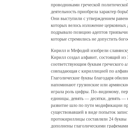
проводниками греческой политической 
деятельность приобрела характер борь
Они выступили с утверждением равенс
которых велось изложение церковных д
подрывало позицию адептов триязычия
которые стремились не допустить бого
Кирилл и Мефодий изобрели славянску
Кирилл создал алфавит, состоящий из 
соответствующим буквам греческого ал
совпадающая с кириллицией по алфави
Глаголические буквы благодаря обили
напоминают грузинские или армянские.
играла роль цифры. По–видимому, пер
единицы, девять — десятки, девять —
развитие шло по пути модификации пр
существовавшей в виде попыток запис
протокириллицы составляли 24 буквы 
дополнены глаголическими графемами, 