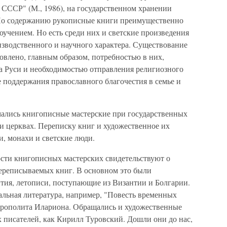
 СССР" (М., 1986), на государственном хранении
 По содержанию рукописные книги преимущественно
оучением. Но есть среди них и светские произведения
зводственного и научного характера. Существование
овлено, главным образом, потребностью в них,
на Руси и необходимостью отправления религиозного
е поддержания православного благочестия в семье и
ались книгописные мастерские при государственных
и церквах. Переписку книг и художественное их
, монахи и светские люди.
ости книгописных мастерских свидетельствуют о
переписываемых книг. В основном это были
тия, летописи, поступающие из Византии и Болгарии.
альная литература, например, "Повесть временных
итрополита Илариона. Обращались и художественные
х писателей, как Кирилл Туровский. Дошли они до нас,