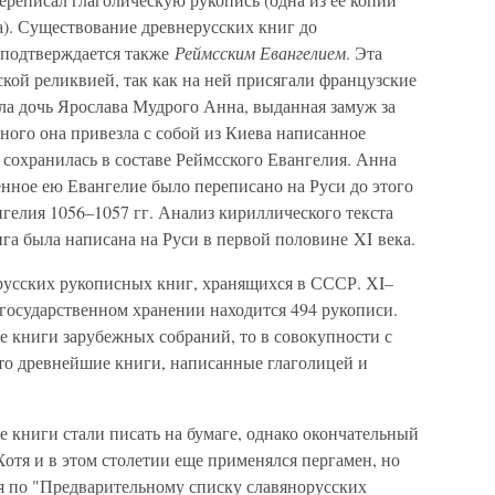
а). Существование древнерусских книг до
 подтверждается также
Реймсским Евангелием
. Эта
кой реликвией, так как на ней присягали французские
ла дочь Ярослава Мудрого Анна, выданная замуж за
аного она привезла с собой из Киева написанное
 сохранилась в составе Реймсского Евангелия. Анна
зенное ею Евангелие было переписано на Руси до этого
нгелия 1056–1057 гг. Анализ кириллического текста
ига была написана на Руси в первой половине XI века.
русских рукописных книг, хранящихся в СССР. ХI–
на государственном хранении находится 494 рукописи.
е книги зарубежных собраний, то в совокупности с
Это древнейшие книги, написанные глаголицей и
 книги стали писать на бумаге, однако окончательный
Хотя и в этом столетии еще применялся пергамен, но
дя по "Предварительному списку славянорусских