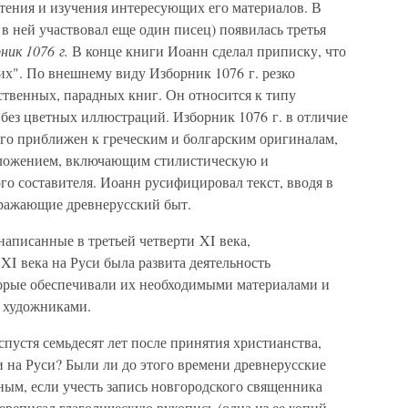
чтения и изучения интересующих его материалов. В
 в ней участвовал еще один писец) появилась третья
ник 1076 г.
В конце книги Иоанн сделал приписку, что
их". По внешнему виду Изборник 1076 г. резко
ственных, парадных книг. Он относится к типу
без цветных иллюстраций. Изборник 1076 г. в отличие
ого приближен к греческим и болгарским оригиналам,
реложением, включающим стилистическую и
о составителя. Иоанн русифицировал текст, вводя в
тражающие древнерусский быт.
аписанные в третьей четверти XI века,
 XI века на Руси была развита деятельность
орые обеспечивали их необходимыми материалами и
 художниками.
спустя семьдесят лет после принятия христианства,
 на Руси? Были ли до этого времени древнерусские
ным, если учесть запись новгородского священника
переписал глаголическую рукопись (одна из ее копий