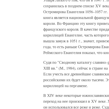
сохранилась в позднем списке XV век
Остромирова Евангелия 1056–1057 гг.
книга является национальной французс
короли. Во Францию эту книгу привез
французского короля. В качестве прид
кириллицей Евангелие, часть которого
вышла замуж в 1051 г., значит, приве
года, то есть раньше Остромирова Ева
Реймсского Евангелия показал, что кн
Судя по "Сводному каталогу славяно–
ХIII вв." (М., 1984), сейчас в стране 
Если учесть все древнейшие славянски
российскими их будет около тысячи. 
кириллицей на пергамене.
В XIV веке некоторые южнославянские
переход на нее произошел в XV веке. 
он использовался все реже и реже. Су