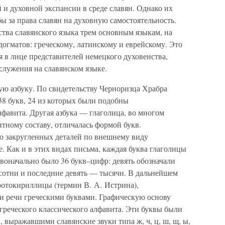
и духовной экспансии в среде славян. Однако их
бы за права славян на духовную самостоятельность.
тва славянского языка трем основным языкам, на
огматов: греческому, латинскому и еврейскому. Это
 в лице представителей немецкого духовенства,
служения на славянском языке.
ю азбуку. По свидетельству Черноризца Храбра
38 букв, 24 из которых были подобны
фавита. Другая азбука — глаголица, во многом
тному составу, отличалась формой букв.
ю закругленных деталей по внешнему виду
 Как и в этих видах письма, каждая буква глаголицы
воначально было 36 букв–цифр: девять обозначали
 сотни и последние девять — тысячи. В дальнейшем
отокириллицы (термин В. А. Истрина),
и речи греческими буквами. Графическую основу
греческого классического алфавита. Эти буквы были
выражавшими славянские звуки типа ж, ч, ц, ш, щ, ы,