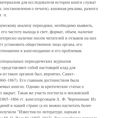
атериалом для исследователя истории книги служат
, постановления о печати), книжная реклама, разного
. п.
дческому анализу периодики, необходимо выявить,
 его частоту выхода в свет, формат, объем, наличие
тересно наличие писем читателей и отзывов на них
ет установить общественное лицо органа, его
отношение к книгоизданию и его проблемам.
 специальных периодических журналов
е представляют собой настоящий клад для
 из таких органов был, вероятно, Санкт–
60–1867). Его главным достоинством была
емых книгах. Однако за критические статьи о
 закрыт. Такая же участь постигла и московский
1865–1866 гг. книготорговцем А. Ф. Черениным. Из
аний в нашей стране (а их можно насчитать более
олучили "Известия по литературе, наукам и
 М. О. Вольф" (1897–1917). Для новейшего периода