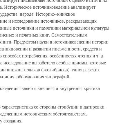
ка. Историческое источниковедение анализирует
сударства, народа. Историко–книжное
ание и исследование источников, раскрывающих
енные источники и памятники материальной культуры,
описных и печатных книг. Самостоятельным
книги. Предметом науки в источниковедении истории
возникновении и развитии письменности, средств и
 способах потребления, особенностях чтения и т. д.
е исследование выработало особые приемы, которые
ии книжных знаков (экслибрисов), типографских
чатания, оборудования типографий.
ведения является внешняя и внутренняя критика
 характеристика со стороны атрибуции и датировки,
ределенным историческим обстоятельствам,
у создания.