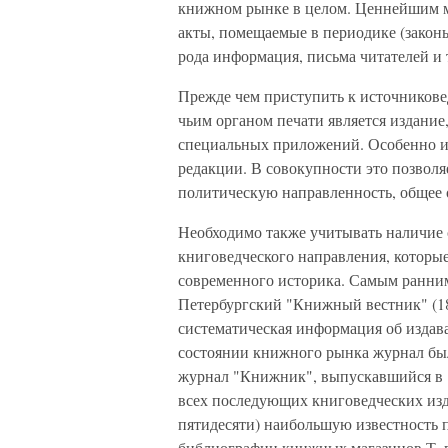
книжном рынке в целом. Ценнейшим м
акты, помещаемые в периодике (законы
рода информация, письма читателей и т
Прежде чем приступить к источникове
чьим органом печати является издание,
специальных приложений. Особенно ин
редакции. В совокупности это позволя
политическую направленность, общее 
Необходимо также учитывать наличие
книговедческого направления, которы
современного историка. Самым ранним
Петербургский "Книжный вестник" (18
систематическая информация об издава
состоянии книжного рынка журнал был
журнал "Книжник", выпускавшийся в 
всех последующих книговедческих изд
пятидесяти) наибольшую известность п
библиографии книжных магазинов Т–ва