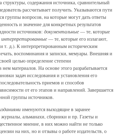
 структуры, содержания источника, сравнительный
ледователь рассчитывает получить. Указываются пути
я группы вопросов, на которые могут дать ответы
ценность и значение для конкретных результатов
идности источников:
документальные
— те, которые
и
интерпретированные
— те, которые его излагают,
и т. д.). К интерпретированным историческим
печать, воспоминания и записки, мемуары. Внешняя и
 своей целью определение степени
 нем материалов. На основе этого разрабатывается
ановки задач исследования и установления его
последовательность приемов и способов
ависимости от его этапов и направлений. Завершается
нной группы источников.
изданиями
именуются выходящие в заранее
 журналы, альманахи, сборники и пр. Газеты и
ественное мнение, в них можно найти не только
ензии на них, но и отзывы о работе издательств, о