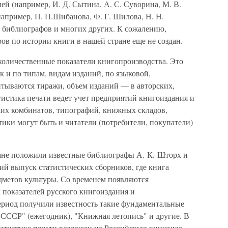
ей (например, И. Д. Сытина, А. С. Суворина, М. В.
например, П. П.Шибанова, Ф. Г. Шилова, Н. Н.
, библиографов и многих других. К сожалению,
в по истории книги в нашей стране еще не создан.
количественные показатели книгопроизводства. Это
к и по типам, видам изданий, по языковой,
тываются тиражи, объем изданий — в авторских,
атистика печати ведет учет предприятий книгоиздания и
их комбинатов, типографий, книжных складов,
тики могут быть и читатели (потребители, покупатели)
ране положили известные библиографы А. К. Шторх и
ий выпуск статистических сборников, где книга
дметов культуры. Со временем появляются
 показателей русского книгоиздания и
риод получили известность такие фундаментальные
в СССР" (ежегодник), "Книжная летопись" и другие. В
татистике печати возложен на Российскую книжную