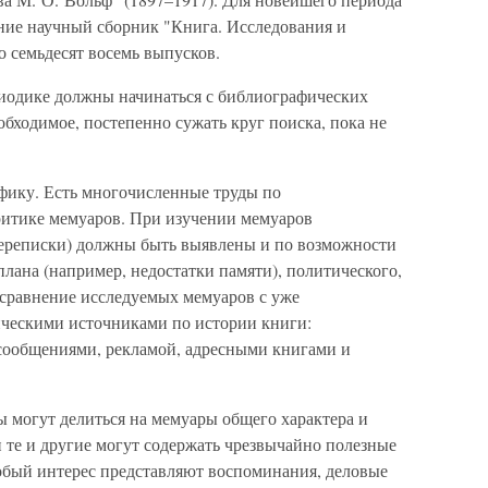
ние научный сборник "Книга. Исследования и
о семьдесят восемь выпусков.
иодике должны начинаться с библиографических
еобходимое, постепенно сужать круг поиска, пока не
фику. Есть многочисленные труды по
ритике мемуаров. При изучении мемуаров
переписки) должны быть выявлены и по возможности
лана (например, недостатки памяти), политического,
 сравнение исследуемых мемуаров с уже
ческими источниками по истории книги:
сообщениями, рекламой, адресными книгами и
ы могут делиться на мемуары общего характера и
 те и другие могут содержать чрезвычайно полезные
обый интерес представляют воспоминания, деловые