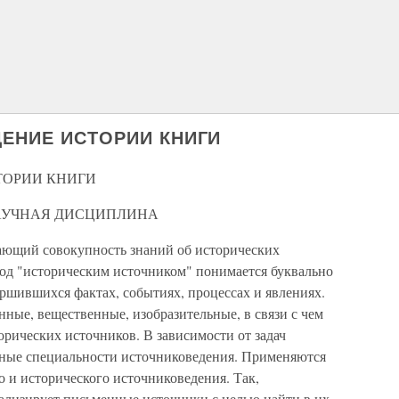
ДЕНИЕ ИСТОРИИ КНИГИ
СТОРИИ КНИГИ
НАУЧНАЯ ДИСЦИПЛИНА
ающий совокупность знаний об исторических
под "историческим источником" понимается буквально
вершившихся фактах, событиях, процессах и явлениях.
ные, вещественные, изобразительные, в связи с чем
орических источников. В зависимости от задач
чные специальности источниковедения. Применяются
 и исторического источниковедения. Так,
ализирует письменные источники с целью найти в их