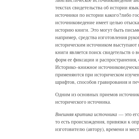
текстах свидетельства об истории язы
источники по истории какого?либо го
источниковедение имеет целью отыск
историю книги. Это могут быть письм
например, средства изготовления рук
историческим источником выступают 
книги является поиск свидетельств о 
форм ее фиксации и распространения, о
Историко–книжное источниковедческо
применяются при историческом изучен
шрифтов, способов гравирования и пе
Одним из основных приемов источнико
исторического источника.
Внешняя критика источника
— это его
то есть происхождения, привязки к оп
изготовителю (автору), времени и мест