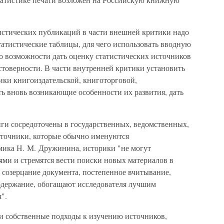
истических публикаций в части внешней критики надо
статистические таблицы, для чего использовать вводную
По возможности дать оценку статистических источников
стоверности. В части внутренней критики установить
ки книгоиздательской, книготорговой,
ь вновь возникающие особенности их развития, дать
и сосредоточены в государственных, ведомственных,
точники, которые обычно именуются
мика Н. М. Дружинина, историки "не могут
ми и стремятся вести поиски новых материалов в
созерцание документа, постепенное вчитывание,
одержание, обогащают исследователя лучшим
".
и собственные подходы к изучению источников,