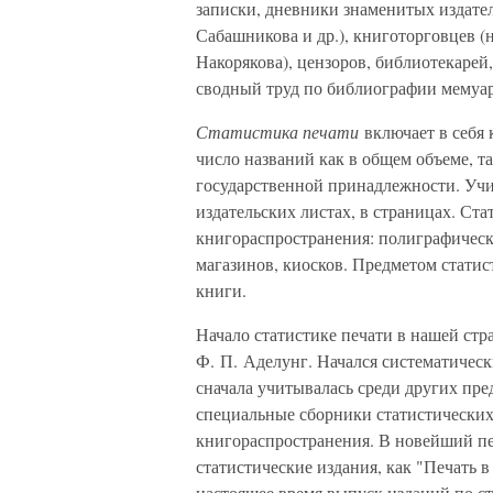
записки, дневники знаменитых издател
Сабашникова и др.), книготорговцев (
Накорякова), цензоров, библиотекарей
сводный труд по библиографии мемуаро
Статистика печати
включает в себя 
число названий как в общем объеме, та
государственной принадлежности. Учи
издательских листах, в страницах. Ст
книгораспространения: полиграфическ
магазинов, киосков. Предметом статис
книги.
Начало статистике печати в нашей ст
Ф. П. Аделунг. Начался систематическ
сначала учитывалась среди других пре
специальные сборники статистических
книгораспространения. В новейший пе
статистические издания, как "Печать 
настоящее время выпуск изданий по с