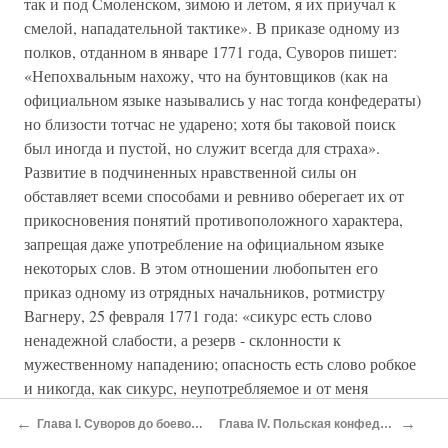
так и под Смоленском, зимою и летом, я их приучал к
смелой, нападательной тактике». В приказе одному из
полков, отданном в январе 1771 года, Суворов пишет:
«Непохвальным нахожу, что на бунтовщиков (как на
официальном языке назывались у нас тогда конфедераты)
но близости тотчас не ударено; хотя бы таковой поиск
был иногда и пустой, но служит всегда для страха».
Развитие в подчиненных нравственной силы он
обставляет всеми способами и ревниво оберегает их от
прикосновения понятий противоположного характера,
запрещая даже употребление на официальном языке
некоторых слов. В этом отношении любопытен его
приказ одному из отрядных начальников, ротмистру
Вагнеру, 25 февраля 1771 года: «сикурс есть слово
ненадежной слабости, а резерв - склонности к
мужественному нападению; опасность есть слово робкое
и никогда, как сикурс, неупотребляемое и от меня
заказанное, А на то служит осторожность, а кто в
←
→
Глава I. Суворов до боевой службы; 1730—1758. Род Суворовых; ближайшие предки Александра Васильевича Суворова; его отец и мать. — Детские годы А. В. Суворова; его первоначальное образование; склонность к военной специальности; зачисление на службу; поступление в полк — Характер и свойство научных и
Глава IV. Польская конфедератская война: Ланцкорона; 1768—1771. Польша; постепенное её падение и современное состояние. — Барская конфедерация. — Форсированный марш Суворова к Смоленску; поход оттуда к Варшаве; поиски; бой под Ореховым. — Назначение Суворова начальником люблинского района; характер
воинском искусстве тверд, то предосторожность, но не