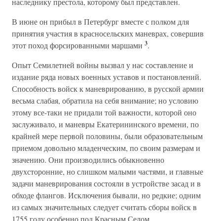
наследнику престола, которому был представлен.
В июне он прибыл в Петербург вместе с полком для
принятия участия в красносельских маневрах, совершив
3
этот поход форсированными маршами
.
Опыт Семилетней войны вызвал у нас составление и
издание ряда новых военных уставов и постановлений.
Способность войск к маневрированию, в русской армии
весьма слабая, обратила на себя внимание; но условию
этому все-таки не придали той важности, которой оно
заслуживало, и маневры Екатерининского времени, по
крайней мере первой половины, были образовательным
приемом довольно младенческим, по своим размерам и
значению. Они производились обыкновенно
двухсторонние, но слишком малыми частями, и главные
задачи маневрирования состояли в устройстве засад и в
обходе флангов. Исключения бывали, но редкие; одним
из самых значительных следует считать сборы войск в
1755 году особенно под Красным Селом.