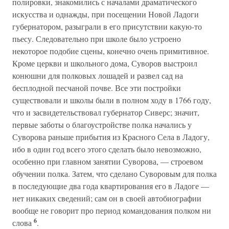
полировки, знакомились с началами драматического
искусства и однажды, при посещении Новой Ладоги
губернатором, разыграли в его присутствии какую-то
пьесу. Следовательно при школе было устроено
некоторое подобие сцены, конечно очень примитивное.
Кроме церкви и школьного дома, Суворов выстроил
конюшни для полковых лошадей и развел сад на
бесплодной песчаной почве. Все эти постройки
существовали и школы были в полном ходу в 1766 году,
что и засвидетельствовал губернатор Сиверс; значит,
первые заботы о благоустройстве полка начались у
Суворова раньше прибытия из Красного Села в Ладогу,
ибо в один год всего этого сделать было невозможно,
особенно при главном занятии Суворова, — строевом
обучении полка. Затем, что сделано Суворовым для полка
в последующие два года квартирования его в Ладоге —
нет никаких сведений; сам он в своей автобиографии
вообще не говорит про период командования полком ни
6
слова
.