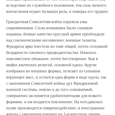
вследствие их служебного положения, тем сила личного
впечатления играет большую роль, и поверка его труднее.
Грандиозная Семилетняя война поразила умы
современников. Силы воевавших были слишком
неравны, боевые качества прусской армии преобладали
над союзническими несомненно; военные таланты
Фридриха ярко блестели во тьме общей, почти сплошной
бездарности союзного предводительства. Началось
повсеместное обожание, почти боготворение. Как в
мифах языческих религий, основной идеал, будучи
изображен во внешних формах, исчезает из сознания
верующих масс, и остается одна форма в виде идола, так
с окончанием Семилетней войны дух Фридриховой
военной системы, неясно и до того сознаваемый,
совершенно заслоняется удобопонятными для всякого
формами, и им воздается поклонение. На потсдамских
полях производится священнодействие, и иностранные
жрецы с умилением взирают на 3-4-верстную линию