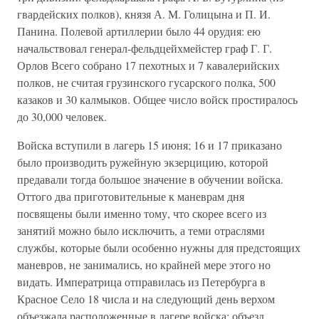
гвардейских полков), князя А. M. Голицына и П. И.
Панина. Полевой артиллерии было 44 орудия: ею
начальствовал генерал-фельдцейхмейстер граф Г. Г.
Орлов Всего собрано 17 пехотных и 7 кавалерийских
полков, не считая грузинского гусарского полка, 500
казаков и 30 калмыков. Общее число войск простиралось
до 30,000 человек.
Войска вступили в лагерь 15 июня; 16 и 17 приказано
было производить ружейную экзерцицию, которой
предавали тогда большое значение в обучении войска.
Оттого два приготовительные к маневрам дня
посвящены были именно тому, что скорее всего из
занятий можно было исключить, а теми отраслями
службы, которые были особенно нужны для предстоящих
маневров, не занимались, но крайней мере этого но
видать. Императрица отправилась из Петербурга в
Красное Село 18 числа и на следующий день верхом
объезжала расположенные в лагере войска; объезд