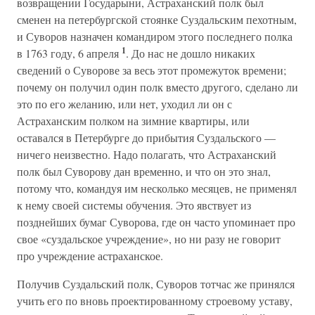
возвращении Государыни, Астраханский полк был
сменен на петербургской стоянке Суздальским пехотным,
и Суворов назначен командиром этого последнего полка
1
в 1763 году, 6 апреля
. До нас не дошло никаких
сведений о Суворове за весь этот промежуток времени;
почему он получил один полк вместо другого, сделано ли
это по его желанию, или нет, уходил ли он с
Астраханским полком на зимние квартиры, или
оставался в Петербурге до прибытия Суздальского —
ничего неизвестно. Надо полагать, что Астраханский
полк был Суворову дан временно, и что он это знал,
потому что, командуя им несколько месяцев, не применял
к нему своей системы обучения. Это явствует из
позднейших бумаг Суворова, где он часто упоминает про
свое «суздальское учреждение», но ни разу не говорит
про учреждение астраханское.
Получив Суздальский полк, Суворов тотчас же принялся
учить его по вновь проектированному строевому уставу,