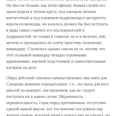
Он был не больше, как штаб-офицер; боевая служба его
происходила в тесном кругу; под напором личных
впечатлений и под влиянием подавляющего авторитета
короля-полководца, он казалось должен бы был вступить
в ряды самых горячих его последователей и
подражателей, не только в главном, но и в мелочах, ибо
мелочи и приходились по плечу простому полковому
командиру. Случилось однако совсем не то, потому что
этот полковой командир обладал огромными
дарованиями, научной подготовкой и самостоятельным
взглядом на дело.
Образ действий союзных начальствующих лиц имел для
Суворова значение отрицательное, т.е., это было для него
школой на выворот, наставлением, как не следует
поступать ни в каком случае, Медленность,
нерешительность, страх перед противником, отсутствие
единой живой мысли- все это конечно послужило ему
живым уроком, который ничего нового ему не открыл, но