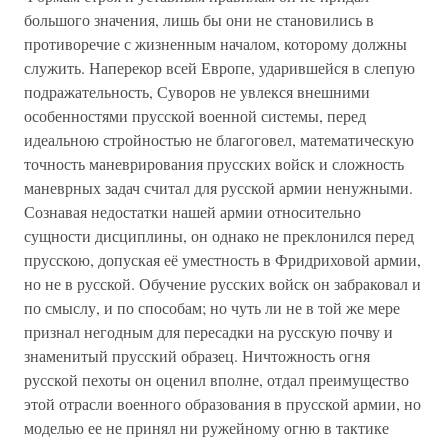
большого значения, лишь бы они не становились в
противоречие с жизненным началом, которому должны
служить. Наперекор всей Европе, ударившейся в слепую
подражательность, Суворов не увлекся внешними
особенностями прусской военной системы, перед
идеальною стройностью не благоговел, математическую
точность маневрирования прусских войск и сложность
маневрных задач считал для русской армии ненужными.
Сознавая недостатки нашей армии относительно
сущности дисциплины, он однако не преклонился перед
прусскою, допуская её уместность в Фридриховой армии,
но не в русской. Обучение русских войск он забраковал и
по смыслу, и по способам; но чуть ли не в той же мере
признал негодным для пересадки на русскую почву и
знаменитый прусский образец. Ничтожность огня
русской пехоты он оценил вполне, отдал преимущество
этой отрасли военного образования в прусской армии, но
моделью ее не принял ни ружейному огню в тактике