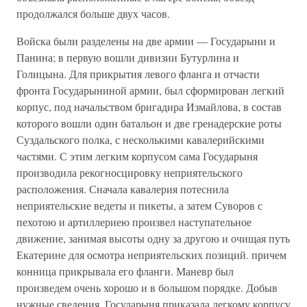
продолжался больше двух часов.
Войска были разделены на две армии — Государыни и
Панина; в первую вошли дивизии Бутурлина и
Голицына. Для прикрытия левого фланга и отчасти
фронта Государыниной армии, был сформирован легкий
корпус, под начальством бригадира Измайлова, в состав
которого вошли один батальон и две гренадерские роты
Суздальского полка, с несколькими кавалерийскими
частями. С этим легким корпусом сама Государыня
производила рекогносцировку неприятельского
расположения. Сначала кавалерия потеснила
неприятельские ведеты и пикеты, а затем Суворов с
пехотою и артиллериею произвел наступательное
движение, занимая высоты одну за другою и очищая путь
Екатерине для осмотра неприятельских позиций. причем
конница прикрывала его фланги. Маневр был
произведем очень хорошо и в большом порядке. Добыв
нужные сведения, Государыня приказала легкому корпусу