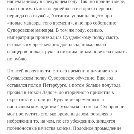
напечатанному в следующем году. Так, по крайней мере,
надо понимать достовернейшего историка первого
периода его службы, Антинга, упоминающего про
«новые маневры того времени», а не про собственно
Суворовские маневры. В том же году, осенью,
императрица производила Суздальскому полку смотр,
осталась им чрезвычайно довольна, пожаловала
офицеров полка к руке, а нижним чинам повелела выдать
по рублю.
По всей вероятности, с этого времени и начинается в
Суздальском полку Суворовское обучение. Еще год
оставался полк в Петербурге, а потом больше полугода
пробыл в Новой Ладоге, до вторичного прибытия в
окрестности столицы. Будучи не временным, а
настоящим командиром Суздальского полка, Суворов не
мог пропустить столько времени даром, оставляя в
небрежении то, на чем, по его убеждению, зиждятся
победоносные качества войска. Подобное промедление