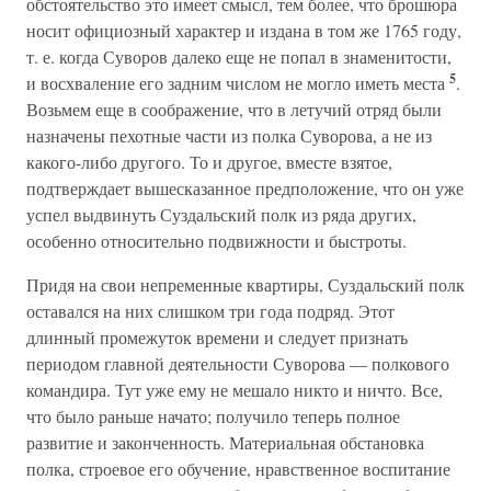
обстоятельство это имеет смысл, тем более, что брошюра
носит официозный характер и издана в том же 1765 году,
т. е. когда Суворов далеко еще не попал в знаменитости,
5
и восхваление его задним числом не могло иметь места
.
Возьмем еще в соображение, что в летучий отряд были
назначены пехотные части из полка Суворова, а не из
какого-либо другого. То и другое, вместе взятое,
подтверждает вышесказанное предположение, что он уже
успел выдвинуть Суздальский полк из ряда других,
особенно относительно подвижности и быстроты.
Придя на свои непременные квартиры, Суздальский полк
оставался на них слишком три года подряд. Этот
длинный промежуток времени и следует признать
периодом главной деятельности Суворова — полкового
командира. Тут уже ему не мешало никто и ничто. Все,
что было раньше начато; получило теперь полное
развитие и законченность. Материальная обстановка
полка, строевое его обучение, нравственное воспитание