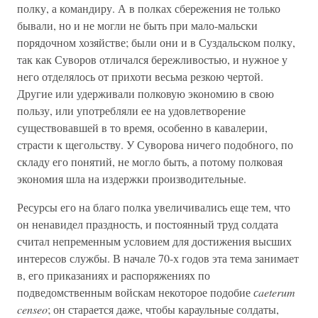
полку, а командиру. А в полках сбережения не только
бывали, но и не могли не быть при мало-мальски
порядочном хозяйстве; были они и в Суздальском полку,
так как Суворов отличался бережливостью, и нужное у
него отделялось от прихоти весьма резкою чертой.
Другие или удерживали полковую экономию в свою
пользу, или употребляли ее на удовлетворение
существовавшей в то время, особенно в кавалерии,
страсти к щегольству. У Суворова ничего подобного, по
складу его понятий, не могло быть, а потому полковая
экономия шла на издержки производительные.
Ресурсы его на благо полка увеличивались еще тем, что
он ненавидел праздность, и постоянный труд солдата
считал непременным условием для достижения высших
интересов службы. В начале 70-х годов эта тема занимает
в, его приказаниях и распоряжениях по
подведомственным войскам некоторое подобие
сaeterum
censeo
; он старается даже, чтобы караульные солдаты,