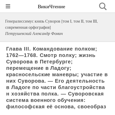
ВикиЧтение
Генералиссимус князь Суворов [том I, том II, том III,
современная орфография]
Петрушевский Александр Фомич
Глава III. Командование полком;
1762—1768. Смотр полку; жизнь
Суворова в Петербурге;
перемещение в Ладогу;
красносельские маневры; участие в
них Суворова. — Его деятельность
в Ладоге по части благоустройства
н хозяйства полка. — Суворовская
система военного обучения:
философская её основа, своеобраз