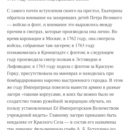
С самого почти вступления своего на престол, Екатерина
обратила внимание на захиревших детей Петра Великого
— войско и флот, и внимание это выразилось между
прочим в смотрах, которые производила она лично. Во
время коронации в Москве, в 1762 году, она смотрела
войска, собранные там лагерем; в 1763 году
познакомилась в Кронштадте с флотом; в следующем
году производила смотр полкам в Эстляндии и
Лифляндии; в 1763 году ходила с флотом за Красную
Горку, присутствовала на маневрах и находилась при
бомбардировании нарочно выстроенного городка. В этом
же году Императрица повелела вывести армию в разные
лагери «такими корпусами, в коих бы можно было не
солдатство токмо ружейной экзерциции обучать, но
пользу установленных Её Императорским Величеством
учреждений видеть» Главному лагерю приказано быть
невдалеке от Красного Села — в состав его назначены
три дивизии: фельдмаршала графа А. Б. Бутурлина (из