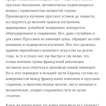
прусских батальонов, автоматически подвигающихся
вперед с правильностью натянутой струны.
Производится изучение прусских уставов до тонкости,
исследуются до мелочей правила построения,
маршировки, ружейной экзерциции; копируется
обмундирование и снаряжение. Все, даже случайное и
для самих Пруссаков не имеющее цены, обращает на себя
внимание и подвергается изучению. Вот что сделалось
задачею европейского воинского искусства на долгие
годы; за то и упало оно так быстро и так низко, что
только военные громы французской революции
заставили всех очнуться и произведи новый переворот.
Но и этот переворот в большей части Европы состоял из
компромиссов между французскою новизною и прусскою
стариною, и многочисленные мелочи, чисто внешние и
механические, упорно сохранялись чуть не целое
столетие.
Какое же впечатление эта война произвела на Суворова?