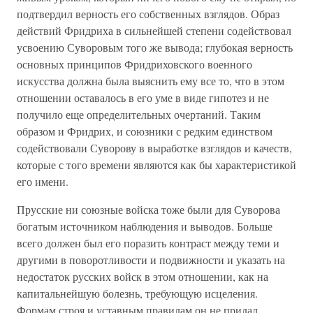
подтвердил верность его собственных взглядов. Образ
действий Фридриха в сильнейшей степени содействовал
усвоению Суворовым того же вывода; глубокая верность
основных принципов Фридриховского военного
искусства должна была выяснить ему все то, что в этом
отношении оставалось в его уме в виде гипотез и не
получило еще определительных очертаний. Таким
образом и Фридрих, и союзники с редким единством
содействовали Суворову в выработке взглядов и качеств,
которые с того времени являются как бы характеристикой
его имени.
Прусские ни союзные войска тоже были для Суворова
богатым источником наблюдения и выводов. Больше
всего должен был его поразить контраст между теми и
другими в поворотливости и подвижности и указать на
недостаток русских войск в этом отношении, как на
капитальнейшую болезнь, требующую исцеления.
Формам строя и уставным правилам он не придал