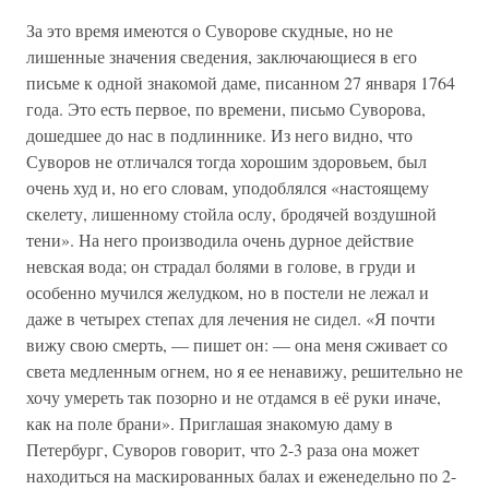
За это время имеются о Суворове скудные, но не
лишенные значения сведения, заключающиеся в его
письме к одной знакомой даме, писанном 27 января 1764
года. Это есть первое, по времени, письмо Суворова,
дошедшее до нас в подлиннике. Из него видно, что
Суворов не отличался тогда хорошим здоровьем, был
очень худ и, но его словам, уподоблялся «настоящему
скелету, лишенному стойла ослу, бродячей воздушной
тени». На него производила очень дурное действие
невская вода; он страдал болями в голове, в груди и
особенно мучился желудком, но в постели не лежал и
даже в четырех степах для лечения не сидел. «Я почти
вижу свою смерть, — пишет он: — она меня сживает со
света медленным огнем, но я ее ненавижу, решительно не
хочу умереть так позорно и не отдамся в её руки иначе,
как на поле брани». Приглашая знакомую даму в
Петербург, Суворов говорит, что 2-3 раза она может
находиться на маскированных балах и еженедельно по 2-