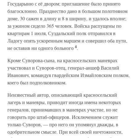
Государыню с её двором; приглашение было принято
благосклонно. Празднество дано в большом полотняном
доме, 30 сажен в длину и 8 в ширину, и удалось вполне;
за ужином сидело 365 человек. Войска распущены по
квартирам 1 июля, Суздальский полк отправился в
Ладогу опять ускоренным маршем и совершил оба пути,
4
не оставив ни одного больного
.
Кроме Суворова-сына, на красносельских маневрах
участвовал и Суворов-отец, генерал-аншеф Василий
Иванович, командуя гвардейским Измайловским полком,
коего был подполковником.
Неизвестный автор, описывающий красносельский
лагерь и маневры, приводит иногда имена некоторых
генералов, принимавших в маневрах участие, но не
говорить про штаб-офицеров. Исключением служит
только Суворов, — про него он упомянул дважды, в
одобрительном смысле. При всей своей ничтожности,