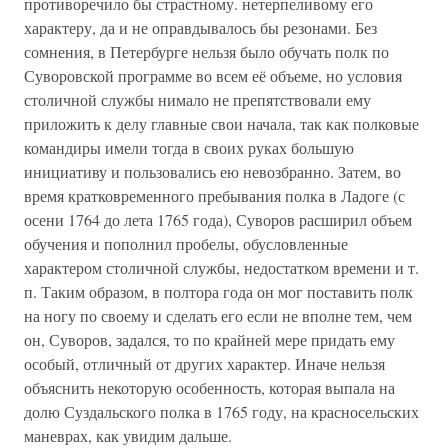
противоречило бы страстному. нетерпеливому его
характеру, да и не оправдывалось бы резонами. Без
сомнения, в Петербурге нельзя было обучать полк по
Суворовской программе во всем её объеме, но условия
столичной службы нимало не препятствовали ему
приложить к делу главные свои начала, так как полковые
командиры имели тогда в своих руках большую
инициативу и пользовались ею невозбранно. Затем, во
время кратковременного пребывания полка в Ладоге (с
осени 1764 до лета 1765 года), Суворов расширил объем
обучения и пополнил пробелы, обусловленные
характером столичной службы, недостатком времени и т.
п. Таким образом, в полтора года он мог поставить полк
на ногу по своему и сделать его если не вполне тем, чем
он, Суворов, задался, то по крайней мере придать ему
особый, отличный от других характер. Иначе нельзя
объяснить некоторую особенность, которая выпала на
долю Суздальского полка в 1765 году, на красносельских
маневрах, как увидим дальше.