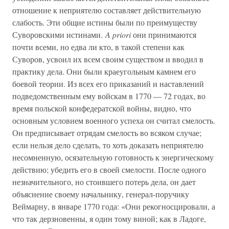
отношение к неприятелю составляет действительную
слабость. Эти общие истины были по преимуществу
Суворовскими истинами.
A priori
они принимаются
почти всеми, но едва ли кто, в такой степени как
Суворов, усвоил их всем своим существом и вводил в
практику дела. Они были краеугольным камнем его
боевой теории. Из всех его приказаний и наставлений
подведомственным ему войскам в 1770 — 72 годах, во
время польской конфедератской войны, видно, что
основным условием военного успеха он считал смелость.
Он предписывает отрядам смелость во всяком случае;
если нельзя дело сделать, то хоть доказать неприятелю
несомненную, осязательную готовность к энергическому
действию; убедить его в своей смелости. После одного
незначительного, но стоившего потерь дела, он дает
объяснение своему начальнику, генерал-поручику
Веймарну, в январе 1770 года: «Они рекогносцировали, а
что так дерзновенны, я один тому виной; как в Ладоге,