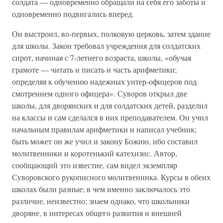
солдата — одновременно обращали на себя его заботы и
одновременно подвигались вперед.
Он выстроил, во-первых, полковую церковь, затем здание
для школы. Закон требовал учреждения для солдатских
сирот, начиная с 7-летнего возраста, школы, «обучая
грамоте — читать и писать и часть арифметики;
определяя к обучению надежных унтер-офицеров под
смотрением одного офицера». Суворов открыл две
школы, для дворянских и для солдатских детей, разделил
на классы и сам сделался в них преподавателем. Он учил
начальным правилам арифметики и написал учебник;
быть может он же учил и закону Божию, ибо составил
молитвенники и коротенький катехизис. Автор,
сообщающий это известие, сам видел экземпляр
Суворовского рукописного молитвенника. Курсы в обеих
школах были разные; в чем именно заключалось это
различие, неизвестно; знаем однако, что школьники
дворяне, в интересах общего развития и внешней