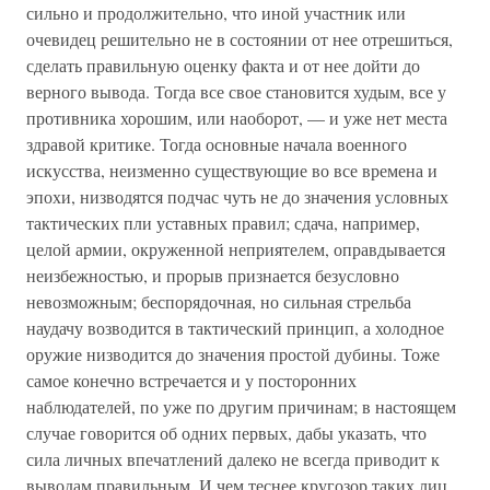
сильно и продолжительно, что иной участник или
очевидец решительно не в состоянии от нее отрешиться,
сделать правильную оценку факта и от нее дойти до
верного вывода. Тогда все свое становится худым, все у
противника хорошим, или наоборот, — и уже нет места
здравой критике. Тогда основные начала военного
искусства, неизменно существующие во все времена и
эпохи, низводятся подчас чуть не до значения условных
тактических пли уставных правил; сдача, например,
целой армии, окруженной неприятелем, оправдывается
неизбежностью, и прорыв признается безусловно
невозможным; беспорядочная, но сильная стрельба
наудачу возводится в тактический принцип, а холодное
оружие низводится до значения простой дубины. Тоже
самое конечно встречается и у посторонних
наблюдателей, по уже по другим причинам; в настоящем
случае говорится об одних первых, дабы указать, что
сила личных впечатлений далеко не всегда приводит к
выводам правильным. И чем теснее кругозор таких лиц