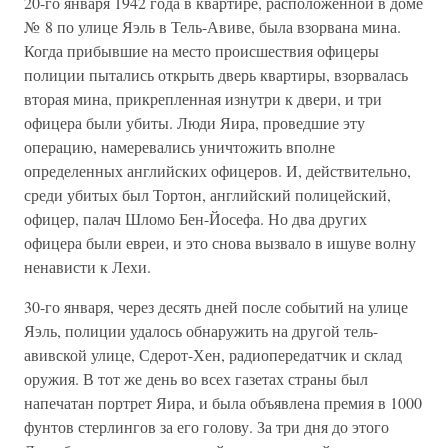
20-го января 1942 года в квартире, расположенной в доме
№ 8 по улице Яэль в Тель-Авиве, была взорвана мина.
Когда прибывшие на место происшествия офицеры
полиции пытались открыть дверь квартиры, взорвалась
вторая мина, прикрепленная изнутри к двери, и три
офицера были убиты. Люди Яира, проведшие эту
операцию, намеревались уничтожить вполне
определенных английских офицеров. И, действительно,
среди убитых был Тортон, английский полицейский,
офицер, палач Шломо Бен-Йосефа. Но два других
офицера были евреи, и это снова вызвало в ишуве волну
ненависти к Лехи.
30-го января, через десять дней после событий на улице
Яэль, полиции удалось обнаружить на другой тель-
авивской улице, Сдерот-Хен, радиопередатчик и склад
оружия. В тот же день во всех газетах страны был
напечатан портрет Яира, и была объявлена премия в 1000
фунтов стерлингов за его голову. За три дня до этого