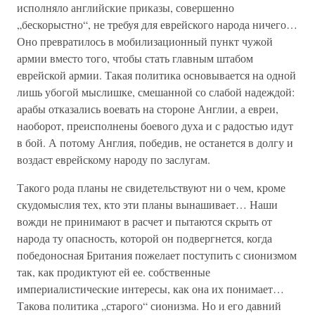
исполняло английские приказы, совершенно
„бескорыстно“, не требуя для еврейского народа ничего…
Оно превратилось в мобилизационный пункт чужой
армии вместо того, чтобы стать главным штабом
еврейской армии. Такая политика основывается на одной
лишь убогой мыслишке, смешанной со слабой надеждой:
арабы отказались воевать на стороне Англии, а евреи,
наоборот, преисполнены боевого духа и с радостью идут
в бой. А потому Англия, победив, не останется в долгу и
воздаст еврейскому народу по заслугам.
Такого рода планы не свидетельствуют ни о чем, кроме
скудомыслия тех, кто эти планы вынашивает… Наши
вожди не принимают в расчет и пытаются скрыть от
народа ту опасность, которой он подвергнется, когда
победоносная Британия пожелает поступить с сионизмом
так, как продиктуют ей ее. собственные
империалистические интересы, как она их понимает…
Такова политика „старого“ сионизма. Но и его давний