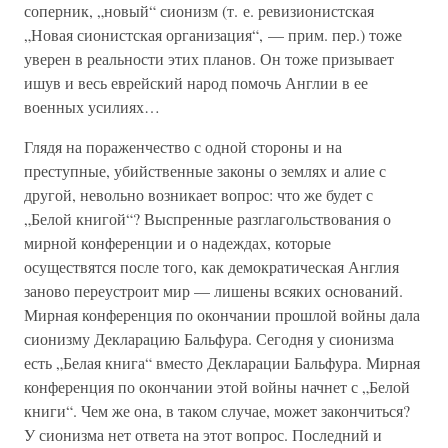
соперник, „новый“ сионизм (т. е. ревизионистская
„Новая сионистская организация“, — прим. пер.) тоже
уверен в реальности этих планов. Он тоже призывает
ишув и весь еврейский народ помочь Англии в ее
военных усилиях…
Глядя на пораженчество с одной стороны и на
преступные, убийственные законы о землях и алие с
другой, невольно возникает вопрос: что же будет с
„Белой книгой“? Выспренные разглагольствования о
мирной конференции и о надеждах, которые
осуществятся после того, как демократическая Англия
заново переустроит мир — лишены всяких оснований.
Мирная конференция по окончании прошлой войны дала
сионизму Декларацию Бальфура. Сегодня у сионизма
есть „Белая книга“ вместо Декларации Бальфура. Мирная
конференция по окончании этой войны начнет с „Белой
книги“. Чем же она, в таком случае, может закончиться?
У сионизма нет ответа на этот вопрос. Последний и