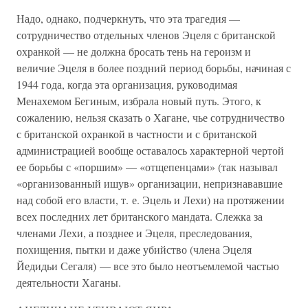
Надо, однако, подчеркнуть, что эта трагедия —
сотрудничество отдельных членов Эцеля с британской
охранкой — не должна бросать тень на героизм и
величие Эцеля в более поздний период борьбы, начиная с
1944 года, когда эта организация, руководимая
Менахемом Бегиным, избрала новый путь. Этого, к
сожалению, нельзя сказать о Хагане, чье сотрудничество
с британской охранкой в частности и с британской
администрацией вообще оставалось характерной чертой
ее борьбы с «поршим» — «отщепенцами» (так называл
«организованный ишув» организации, непризнававшие
над собой его власти, т. е. Эцель и Лехи) на протяжении
всех последних лет британского мандата. Слежка за
членами Лехи, а позднее и Эцеля, преследования,
похищения, пытки и даже убийство (члена Эцеля
Йедидьи Сегаля) — все это было неотъемлемой частью
деятельности Хаганы.