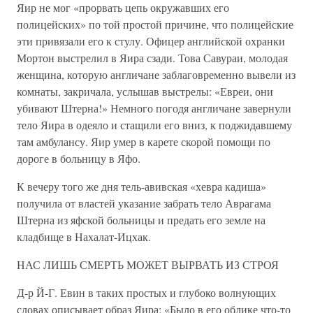
Яир не мог «прорвать цепь окружавших его
полицейских» по той простой причине, что полицейские
эти привязали его к стулу. Офицер английской охранки
Мортон выстрелил в Яира сзади. Това Савураи, молодая
женщина, которую англичане заблаговременно вывели из
комнаты, закричала, услышав выстрелы: «Евреи, они
убивают Штерна!» Немного погодя англичане завернули
тело Яира в одеяло и стащили его вниз, к поджидавшему
там амбулансу. Яир умер в карете скорой помощи по
дороге в больницу в Яфо.
К вечеру того же дня тель-авивская «хевра кадиша»
получила от властей указание забрать тело Аврагама
Штерна из яфской больницы и предать его земле на
кладбище в Нахалат-Ицхак.
НАС ЛИШЬ СМЕРТЬ МОЖЕТ ВЫРВАТЬ ИЗ СТРОЯ
Д-р Й-Г. Евин в таких простых и глубоко волнующих
словах описывает образ Яира: «Было в его облике что-то