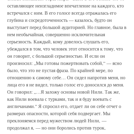
оставляющее неизгладимое впечатление на каждого, кто
встречался с ним. В его голосе всегда отражалась его
глубина и сосредоточенность — казалось, будто он
выступает перед большой аудиторией. Но главное, была в
нем необычайная, совершенно исключительная
серьезность. Каждый, кому довелось слушать его,
убеждался в том, что человек этот относится к тому, что
он говорит, с большой серьезностью. И если он
произносил: „Мы готовы пожертвовать собой,“ — ясно
было, что это не пустая фраза. По крайней мере, по
отношению к самому себе… Он сидел напротив меня, но
лица его я не видел, только голос его доносился до меня.
Он говорил: „…Я заложу основы новой Нили. Так же,
как Нили воевала с турками, так и я буду воевать с
англичанами.“ Я спросил его, отдает ли он себе отчет о
размерах опасности, которой себя подвергает. Мы
преклоняемся перед мужеством людей Нили, —
продолжал я, — но они боролись против турок,