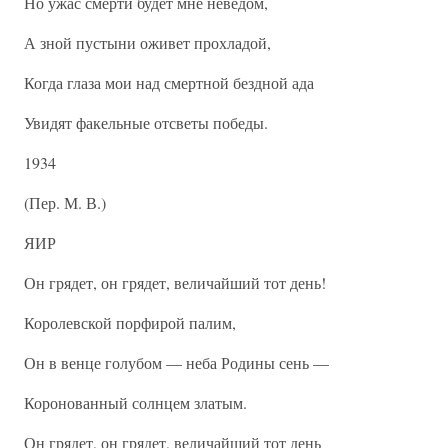
Но ужас смерти будет мне неведом,
А зной пустыни оживет прохладой,
Когда глаза мои над смертной бездной ада
Увидят факельные отсветы победы.
1934
(Пер. М. В.)
ЯИР
Он грядет, он грядет, величайший тот день!
Королевской порфирой палим,
Он в венце голубом — неба Родины сень —
Коронованный солнцем златым.
Он грядет, он грядет, величайший тот день