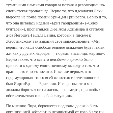
туманными намеками говорила поэзия и революционно-
сионистская пропаганда. Верно то, что идеология Лехи
выросла на почве поэзии Ури-Цви Гринберга. Верно и то,
что она питалась идеями «Брит габирьоним» («Союз
бунтарей»), пропагандой д-ра Абы Ахимеира и статьями
д-ра Йегошуа-Гешеля Евина, который в письме к
Жаботинскому так выразил свое мировоззрение: «Мы
верим, что наше освободительное движение будет таким
же, как у других народов — тюрьма, виселица, жертвы».
Верно также, что все это неизбежно должно было
привести к одному единственному выводу о том, что
враг — это иноземное иго. И все же первым, кто
сформулировал это со всей ясностью и отчетливостью,
был Яир: «Враг — Британия. И с врагом этим мы
должны бороться не на жизнь, а на смерть, при любых
обстоятельствах и в любой ситуации».
По мнению Яира, борющееся подполье должно быть
организацией, абсолютно независимой от кого бы то ни