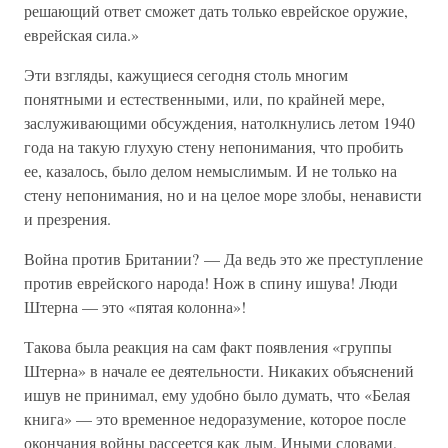
решающий ответ сможет дать только еврейское оружие,
еврейская сила.»
Эти взгляды, кажущиеся сегодня столь многим
понятными и естественными, или, по крайней мере,
заслуживающими обсуждения, натолкнулись летом 1940
года на такую глухую стену непонимания, что пробить
ее, казалось, было делом немыслимым. И не только на
стену непонимания, но и на целое море злобы, ненависти
и презрения.
Война против Британии? — Да ведь это же преступление
против еврейского народа! Нож в спину ишува! Люди
Штерна — это «пятая колонна»!
Такова была реакция на сам факт появления «группы
Штерна» в начале ее деятельности. Никаких объяснений
ишув не принимал, ему удобно было думать, что «Белая
книга» — это временное недоразумение, которое после
окончания войны рассеется как дым. Иными словами,