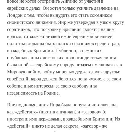
вовсе не хотел отстранить Англию от участия в
еврейских делах. Он хотел только усилить давление на
Лондон с тем, чтобы вынудить его стать союзником
сионистского движения. Яир же утверждал в узком кругу
соратников, что поскольку Британия является нашим
врагом, то задачей независимой еврейской внешней
политики должны быть поиски союзников среди стран,
враждебных Британии. Публично, в немногих
опубликованных листовках, пропагандистская линия
была иной — еврейскому народу незачем вмешиваться в
Мировую войну, войну мировых держав друг с другом;
еврейский народ должен бороться не за чужие, а за свои
собственные интересы, за свою свободу и за
независимость на Родине.
Вне подполья линия Яира была понята и истолкована,
как «действия» (против англичан) и «заговор» (с
иностранными державами, враждебными Британии. Из
«действий» никто не делал секрета, «заговор» же