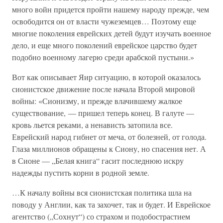
много войн придется пройти нашему народу прежде, чем
освободится он от власти чужеземцев… Поэтому еще
многие поколения еврейских детей будут изучать военное
дело, и еще много поколений еврейское царство будет
подобно военному лагерю среди арабской пустыни.»
Вот как описывает Яир ситуацию, в которой оказалось
сионистское движение после начала Второй мировой
войны: «Сионизму, и прежде влачившему жалкое
существование, — пришел теперь конец. В галуте —
кровь льется реками, а ненависть затопила все.
Еврейский народ гибнет от меча, от болезней, от голода.
Глаза миллионов обращены к Сиону, но спасения нет. А
в Сионе — „Белая книга“ гасит последнюю искру
надежды пустить корни в родной земле.
…К началу войны вся сионистская политика шла на
поводу у Англии, как та захочет, так и будет. И Еврейское
агентство („Сохнут“) со страхом и подобострастием