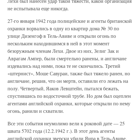
Лехи был нанесен удар такой тяжести, какой организация
не испытывала еще никогда.
27-го января 1942 года полицейские и агенты британской
охранки ворвались в одну из квартир дома № 30 по
улице Дизенгоф в Тель-Авиве и открыли огонь по
нескольким находившимся в ней в этот момент
безоружным членам Лехи. Двое из них, Зелиг Зак и
Аврагам Ампер, были смертельно ранены, и англичане
издевались над ними, пока те не скончались. Третий
«штернист», Моше Савураи, также был тяжело ранен, но
англичане, решив, что он мертв, оставили его лежать на
полу. Четвертый, Яаков Левштейн, пытался бежать,
спустившись по водосточной трубе. Но дом был оцеплен
агентами английской охранки, которые открыли по нему
огонь, ранили и схватили.
Все эти события неумолимо вели к роковой дате — 25
швата 5702 года (12.2.1942 г.). В этот день агенты
английской охранки зверски убили Яира в Тель-Авиве,