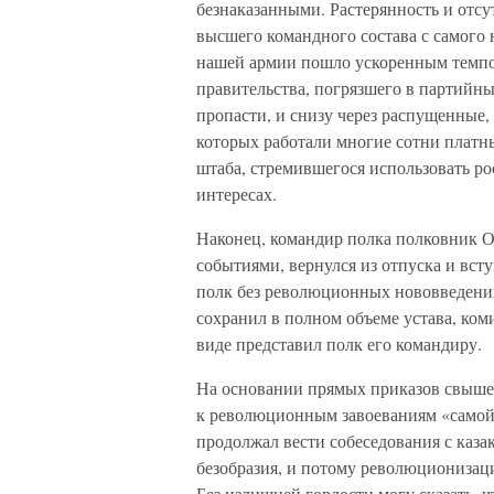
безнаказанными. Растерянность и отсу
высшего командного состава с самого 
нашей армии пошло ускоренным темпо
правительства, погрязшего в партийны
пропасти, и снизу через распущенные,
которых работали многие сотни платны
штаба, стремившегося использовать 
интересах.
Наконец, командир полка полковник 
событиями, вернулся из отпуска и вст
полк без революционных нововведений
сохранил в полном объеме устава, коми
виде представил полк его командиру.
На основании прямых приказов свыш
к революционным завоеваниям «самой 
продолжал вести собеседования с каза
безобразия, и потому революционизаци
Без излишней гордости могу сказать, ч