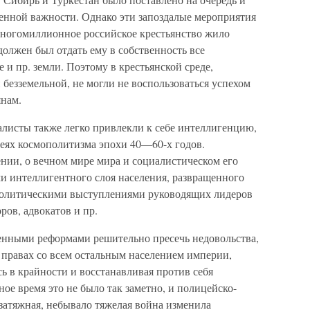
венной важности. Однако эти запоздалые мероприятия
многомиллионное российское крестьянство жило
должен был отдать ему в собственность все
 и пр. земли. Поэтому в крестьянской среде,
 безземельной, не могли не воспользоваться успехом
янам.
алисты также легко привлекли к себе интеллигенцию,
еях космополитизма эпохи 40—60-х годов.
нии, о вечном мире мира и социалистическом его
ми интеллигентного слоя населения, развращенного
олитическими выступлениями руководящих лидеров
ров, адвокатов и пр.
ренными реформами решительно пресечь недовольства,
в правах со всем остальным населением империи,
сь в крайности и восстанавливая против себя
ое время это не было так заметно, и полицейско-
затяжная, небывало тяжелая война изменила