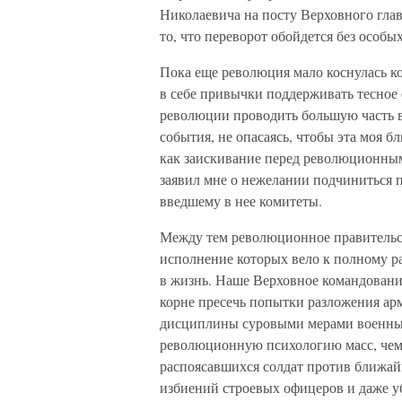
Николаевича на посту Верховного гла
то, что переворот обойдется без особы
Пока еще революция мало коснулась к
в себе привычки поддерживать тесное
революции проводить большую часть в
события, не опасаясь, чтобы эта моя б
как заискивание перед революционным
заявил мне о нежелании подчиниться 
введшему в нее комитеты.
Между тем революционное правительст
исполнение которых вело к полному р
в жизнь. Наше Верховное командование
корне пресечь попытки разложения арм
дисциплины суровыми мерами военных 
революционную психологию масс, чем
распоясавшихся солдат против ближай
избиений строевых офицеров и даже у