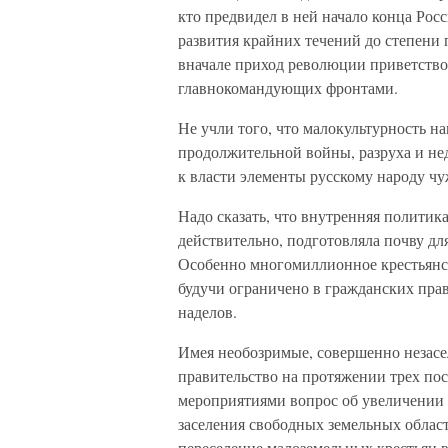
кто предвидел в ней начало конца Росс
развития крайних течений до степени 
вначале приход революции приветствов
главнокомандующих фронтами.
Не учли того, что малокультурность на
продолжительной войны, разруха и нед
к власти элементы русскому народу ч
Надо сказать, что внутренняя политик
действительно, подготовляла почву дл
Особенно многомиллионное крестьянст
будучи ограничено в гражданских прав
наделов.
Имея необозримые, совершенно незасе
правительство на протяжении трех по
мероприятиями вопрос об увеличении 
заселения свободных земельных област
переселение малоземельных крестьян в