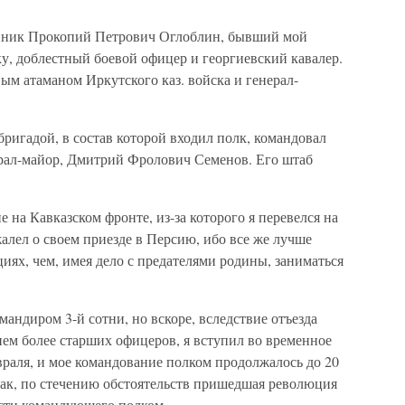
овник Прокопий Петрович Оглоблин, бывший мой
у, доблестный боевой офицер и георгиевский кавалер.
м атаманом Иркутского каз. войска и генерал-
бригадой, в состав которой входил полк, командовал
ерал-майор, Дмитрий Фролович Семенов. Его штаб
 на Кавказском фронте, из-за которого я перевелся на
ожалел о своем приезде в Персию, ибо все же лучше
иях, чем, имея дело с предателями родины, заниматься
мандиром 3-й сотни, но вскоре, вследствие отъезда
вием более старших офицеров, я вступил во временное
раля, и мое командование полком продолжалось до 20
 Итак, по стечению обстоятельств пришедшая революция
ости командующего полком.