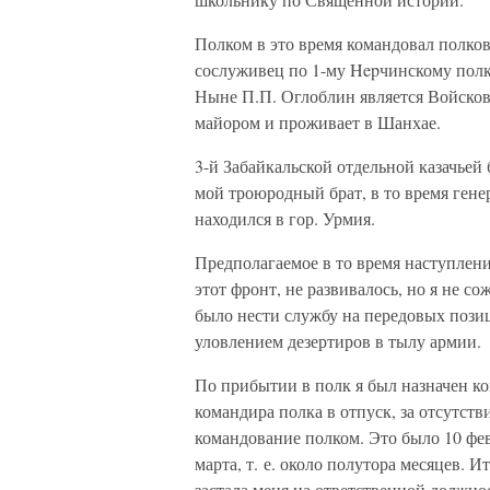
Полком в это время командовал полк
сослуживец по 1-му Hepчинскому полк
Ныне П.П. Оглоблин является Войсковы
майором и проживает в Шанхае.
3-й Забайкальской отдельной казачьей 
мой троюродный брат, в то время ген
находился в гор. Урмия.
Предполагаемое в то время наступление
этот фронт, не развивалось, но я не с
было нести службу на передовых позиц
уловлением дезертиров в тылу армии.
По прибытии в полк я был назначен ко
командира полка в отпуск, за отсутст
командование полком. Это было 10 фев
марта, т. е. около полутора месяцев.
застала меня на ответственной должн