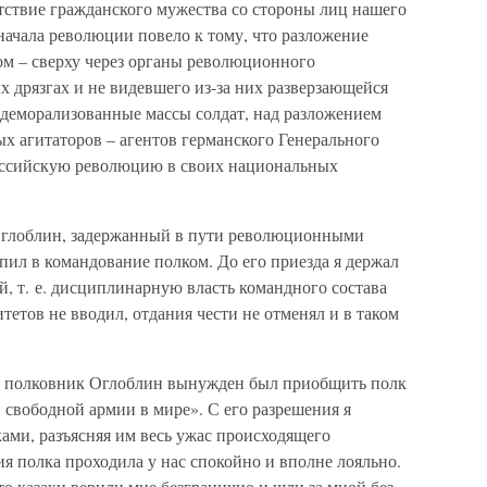
тствие гражданского мужества со стороны лиц нашего
начала революции повело к тому, что разложение
м – сверху через органы революционного
х дрязгах и не видевшего из-за них разверзающейся
 деморализованные массы солдат, над разложением
х агитаторов – агентов германского Генерального
российскую революцию в своих национальных
Оглоблин, задержанный в пути революционными
упил в командование полком. До его приезда я держал
, т. е. дисциплинарную власть командного состава
тетов не вводил, отдания чести не отменял и в таком
е полковник Оглоблин вынужден был приобщить полк
свободной армии в мире». С его разрешения я
ками, разъясняя им весь ужас происходящего
я полка проходила у нас спокойно и вполне лояльно.
то казаки верили мне безгранично и шли за мной без