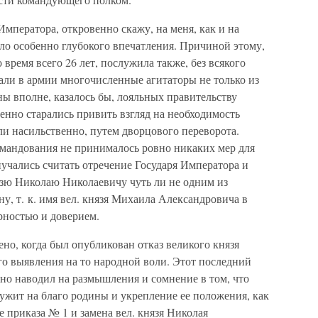
мператора, откровенно скажу, на меня, как и на
о особенно глубокого впечатления. Причиной этому,
время всего 26 лет, послужила также, без всякого
лали в армии многочисленные агитаторы не только из
ны вполне, казалось бы, лояльных правительству
енно старались привить взгляд на необходимость
и насильственно, путем дворцового переворота.
омандования не принималось ровно никаких мер для
иучались считать отречение Государя Императора и
язю Николаю Николаевичу чуть ли не одним из
у, т. к. имя вел. князя Михаила Александровича в
рностью и доверием.
о, когда был опубликован отказ великого князя
го выявления на то народной воли. Этот последний
о наводил на размышления и сомнение в том, что
ужит на благо родины и укрепление ее положения, как
е приказа № 1 и замена вел. князя Николая