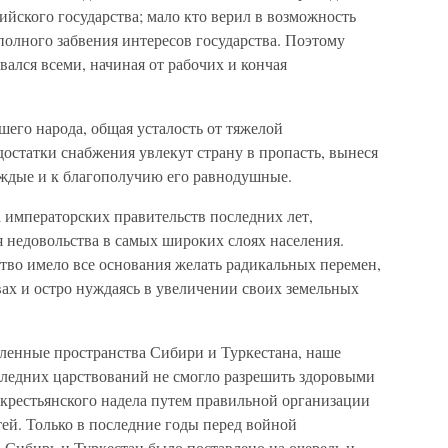
ийского государства; мало кто верил в возможность
полного забвения интересов государства. Поэтому
ался всеми, начиная от рабочих и кончая
шего народа, общая усталость от тяжелой
остатки снабжения увлекут страну в пропасть, вынеся
уждые и к благополучию его равнодушные.
а императорских правительств последних лет,
я недовольства в самых широких слоях населения.
во имело все основания желать радикальных перемен,
ах и остро нуждаясь в увеличении своих земельных
ленные пространства Сибири и Туркестана, наше
следних царствований не смогло разрешить здоровыми
крестьянского надела путем правильной организации
ей. Только в последние годы перед войной
 Сибирь и Туркестан было поставлено на очередь и