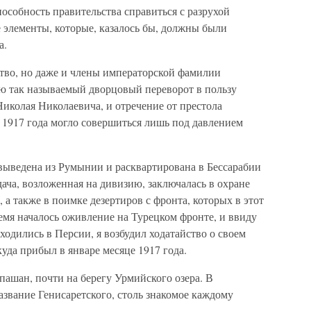
пособность правительства справиться с разрухой
 элементы, которые, казалось бы, должны были
а.
тво, но даже и члены императорской фамилии
ю так называемый дворцовый переворот в пользу
Николая Николаевича, и отречение от престола
 1917 года могло совершиться лишь под давлением
 выведена из Румынии и расквартирована в Бессарабии
дача, возложенная на дивизию, заключалась в охране
а также в поимке дезертиров с фронта, которых в этот
емя началось оживление на Турецком фронте, и ввиду
ходились в Персии, я возбудил ходатайство о своем
уда прибыл в январе месяце 1917 года.
ашан, почти на берегу Урмийского озера. В
азвание Генисаретского, столь знакомое каждому