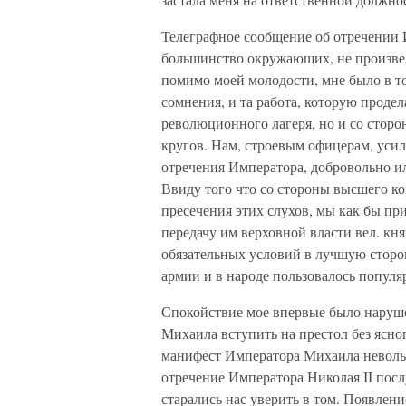
Телеграфное сообщение об отречении И
большинство окружающих, не произвел
помимо моей молодости, мне было в то 
сомнения, и та работа, которую проде
революционного лагеря, но и со сторо
кругов. Нам, строевым офицерам, усил
отречения Императора, добровольно ил
Ввиду того что со стороны высшего к
пресечения этих слухов, мы как бы пр
передачу им верховной власти вел. кн
обязательных условий в лучшую сторон
армии и в народе пользовалось популя
Спокойствие мое впервые было нарушен
Михаила вступить на престол без ясно
манифест Императора Михаила невольн
отречение Императора Николая II посл
старались нас уверить в том. Появлени