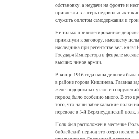
обстановку, а неудачи на фронте и нес
привлекли в лагерь недовольных такие
служить оплотом самодержавия и трон
Не только привилегированное дворянс
примкнули к заговору, имевшему цель
наследника при регентстве вел. князя 
Государя Императора в феврале месяце
высших чинов армии.
В конце 1916 года наша дивизия была
в районе города Кишинева. Главная за
железнодорожных узлов и сооружений, 
период было особенно много. В это вр
того, что наши забайкальские полки на
переводе в 3-й Верхнеудинский полк, к
Полк был расположен в местечке Гюльп
библейский период это озеро носило н
школьнику по Священной истории.