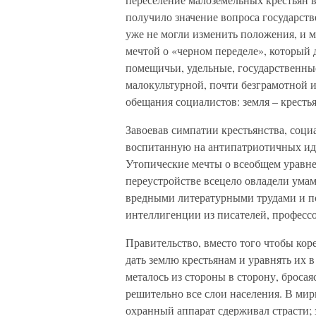
получило значение вопроса государст
уже не могли изменить положения, и 
мечтой о «черном переделе», который 
помещичьи, удельные, государственные
малокультурной, почти безграмотной и
обещания социалистов: земля – кресть
Завоевав симпатии крестьянства, соци
воспитанную на антипатриотичных ид
Утопические мечты о всеобщем уравне
переустройстве всецело овладели ума
вредными литературными трудами и п
интеллигенции из писателей, профессо
Правительство, вместо того чтобы ко
дать землю крестьянам и уравнять их 
металось из стороны в сторону, бросая
решительно все слои населения. В мирн
охранный аппарат сдерживал страсти; 