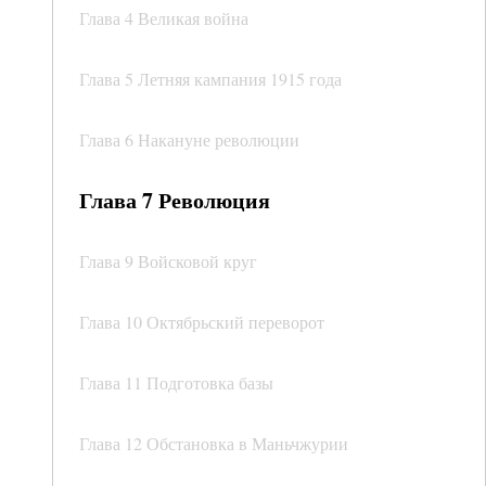
Глава 4 Великая война
Глава 5 Летняя кампания 1915 года
Глава 6 Накануне революции
Глава 7 Революция
Глава 9 Войсковой круг
Глава 10 Октябрьский переворот
Глава 11 Подготовка базы
Глава 12 Обстановка в Маньчжурии