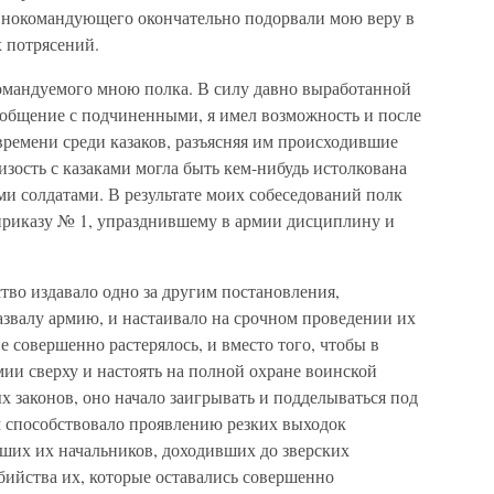
внокомандующего окончательно подорвали мою веру в
х потрясений.
омандуемого мною полка. В силу давно выработанной
 общение с подчиненными, я имел возможность и после
ремени среди казаков, разъясняя им происходившие
лизость с казаками могла быть кем-нибудь истолкована
и солдатами. В результате моих собеседований полк
приказу № 1, упразднившему в армии дисциплину и
во издавало одно за другим постановления,
азвалу армию, и настаивало на срочном проведении их
 совершенно растерялось, и вместо того, чтобы в
ии сверху и настоять на полной охране воинской
законов, оно начало заигрывать и подделываться под
 способствовало проявлению резких выходок
ших их начальников, доходивших до зверских
бийства их, которые оставались совершенно