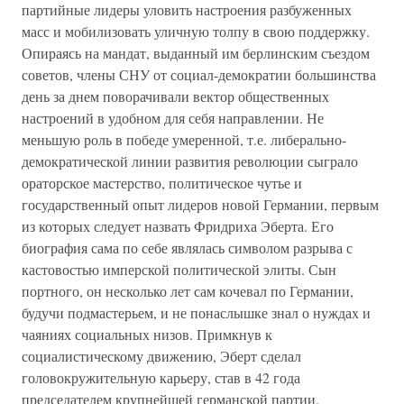
партийные лидеры уловить настроения разбуженных
масс и мобилизовать уличную толпу в свою поддержку.
Опираясь на мандат, выданный им берлинским съездом
советов, члены СНУ от социал-демократии большинства
день за днем поворачивали вектор общественных
настроений в удобном для себя направлении. Не
меньшую роль в победе умеренной, т.е. либерально-
демократической линии развития революции сыграло
ораторское мастерство, политическое чутье и
государственный опыт лидеров новой Германии, первым
из которых следует назвать Фридриха Эберта. Его
биография сама по себе являлась символом разрыва с
кастовостью имперской политической элиты. Сын
портного, он несколько лет сам кочевал по Германии,
будучи подмастерьем, и не понаслышке знал о нуждах и
чаяниях социальных низов. Примкнув к
социалистическому движению, Эберт сделал
головокружительную карьеру, став в 42 года
председателем крупнейшей германской партии.