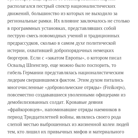
располагался пестрый спектр националистических
движений, большинство из которых не выходило за
региональные рамки. Их влияние заключалось не столько
в программных установках, представлявших собой
пеструю смесь новомодных учений и традиционных
предрассудков, сколько в самом духе политической
истерии, охватившей добропорядочных немецких
бюргеров. Если с «закатом Европы», о котором писал
Освальд Шпенглер, еще можно было поспорить, то
гибель Германии представлялась националистическим
лидерам свершившимся фактом. Этим духом питались
многочисленные «добровольческие отряды» (Freikorps),
повсеместно создававшиеся уволенными офицерами из
демобилизованных солдат. Кровавые деяния
«фрайкоровцев», напоминавшие отряды наемников в
период Тридцатилетней войны, являлись своего рода
слепой местью выброшенных из жизненной колеи людей
тем, кто лишил их привычных мифов и материального