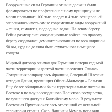
Вооруженные силы Германии отныне должны были
формироваться по профессиональному принципу и не
могли превышать 100 тыс. солдат и 4 тыс. офицеров, ей
запрещалось иметь самые современные виды вооружений
– танки, самолеты, подводные лодки. На левом берегу
Рейна размещались оккупационные войска, по правому
берегу создавалась демилитаризованная полоса шириной
50 км, куда не должна была ступать нога немецкого
солдата.
Мирный договор означал для Германии потерю седьмой
части территории и десятой части населения. Эльзас-
Лотарингия возвращалась Франции, Северный Шлезвиг
отходил Дании, провинция Ойпен-Мальмеди – Бельгии.
Еще более обширными были территориальные потери на
Востоке в пользу воссозданного Польского государства,
получившего доступ к Балтийскому морю. В результате
Восточная Пруссия оказалась отрезанной от остальной
территории страны. Саар, Данциг и Мемель попадали