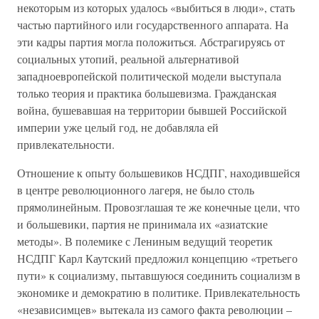
некоторым из которых удалось «выбиться в люди», стать
частью партийного или государственного аппарата. На
эти кадры партия могла положиться. Абстрагируясь от
социальных утопий, реальной альтернативой
западноевропейской политической модели выступала
только теория и практика большевизма. Гражданская
война, бушевавшая на территории бывшей Российской
империи уже целый год, не добавляла ей
привлекательности.
Отношение к опыту большевиков НСДПГ, находившейся
в центре революционного лагеря, не было столь
прямолинейным. Провозглашая те же конечные цели, что
и большевики, партия не принимала их «азиатские
методы». В полемике с Лениным ведущий теоретик
НСДПГ Карл Каутский предложил концепцию «третьего
пути» к социализму, пытавшуюся соединить социализм в
экономике и демократию в политике. Привлекательность
«независимцев» вытекала из самого факта революции –