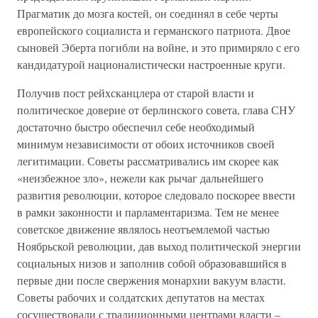
Прагматик до мозга костей, он соединял в себе черты
европейского социалиста и германского патриота. Двое
сыновей Эберта погибли на войне, и это примиряло с его
кандидатурой националистически настроенные круги.
Получив пост рейхсканцлера от старой власти и
политическое доверие от берлинского совета, глава СНУ
достаточно быстро обеспечил себе необходимый
минимум независимости от обоих источников своей
легитимации. Советы рассматривались им скорее как
«неизбежное зло», нежели как рычаг дальнейшего
развития революции, которое следовало поскорее ввести
в рамки законности и парламентаризма. Тем не менее
советское движение являлось неотъемлемой частью
Ноябрьской революции, дав выход политической энергии
социальных низов и заполнив собой образовавшийся в
первые дни после свержения монархии вакуум власти.
Советы рабочих и солдатских депутатов на местах
сосуществовали с традиционными центрами власти –