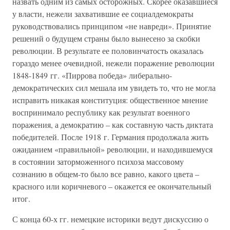
назвать одним из самых осторожных. Скорее оказавшиеся
у власти, нежели захватившие ее социалдемократы
руководствовались принципом «не навреди». Принятие
решений о будущем страны было вынесено за скобки
революции. В результате ее половинчатость оказалась
гораздо менее очевидной, нежели поражение революции
1848-1849 гг. «Пиррова победа» либерально-
демократических сил мешала им увидеть то, что не могла
исправить никакая конституция: общественное мнение
воспринимало республику как результат военного
поражения, а демократию – как составную часть диктата
победителей. После 1918 г. Германия продолжала жить
ожиданием «правильной» революции, и находившемуся
в состоянии заторможенного психоза массовому
сознанию в общем-то было все равно, какого цвета –
красного или коричневого – окажется ее окончательный
итог.
С конца 60-х гг. немецкие историки ведут дискуссию о