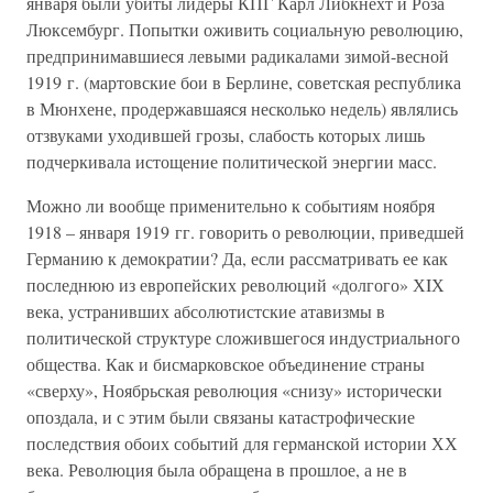
января были убиты лидеры КПГ Карл Либкнехт и Роза
Люксембург. Попытки оживить социальную революцию,
предпринимавшиеся левыми радикалами зимой-весной
1919 г. (мартовские бои в Берлине, советская республика
в Мюнхене, продержавшаяся несколько недель) являлись
отзвуками уходившей грозы, слабость которых лишь
подчеркивала истощение политической энергии масс.
Можно ли вообще применительно к событиям ноября
1918 – января 1919 гг. говорить о революции, приведшей
Германию к демократии? Да, если рассматривать ее как
последнюю из европейских революций «долгого» ХIХ
века, устранивших абсолютистские атавизмы в
политической структуре сложившегося индустриального
общества. Как и бисмарковское объединение страны
«сверху», Ноябрьская революция «снизу» исторически
опоздала, и с этим были связаны катастрофические
последствия обоих событий для германской истории ХХ
века. Революция была обращена в прошлое, а не в