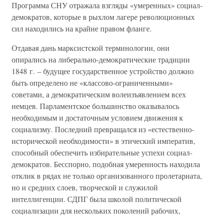
Программа СНУ отражала взгляды «умеренных» социал-
демократов, которые в рыхлом лагере революционных
сил находились на крайне правом фланге.
Отдавая дань марксистской терминологии, они
опирались на либерально-демократические традиции
1848 г. – будущее государственное устройство должно
быть определено не «классово-ограниченными»
советами, а демократическим волеизъявлением всех
немцев. Парламентское большинство оказывалось
необходимым и достаточным условием движения к
социализму. Последний превращался из «естественно-
исторической необходимости» в этический императив,
способный обеспечить избирательные успехи социал-
демократов. Бесспорно, подобная умеренность находила
отклик в рядах не только организованного пролетариата,
но и средних слоев, творческой и служилой
интеллигенции. СДПГ была школой политической
социализации для нескольких поколений рабочих,