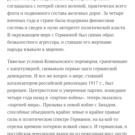
соглашалась с потерей своих колоний, практически всего
флота и подвижного состава железных дорог. За четыре
военных года в стране была подорвана финансовая
система и сведен к нулю авторитет политической власти.
В окружающем мире с Германией был связан образ
безжалостного агрессора, и ставшие его жертвами
народы взывали к мщению.
Тяжелые условия Компьенского перемирия, граничившие
с капитуляцией, сковывали первые шаги германской
демократии. И все же вопрос о мире, ставший
катализатором российской революции 1917 г., был
разрешен. Центристские и умеренные партии, вошедшие
четыре года назад в «партию войны», теперь оказались
«партией мира». Призывы к новой войне с Западом,
способные объединить крайне левые и крайне правые
силы в политическом спектре Германии, на ка-кой-то
отрезок времени потеряли всякий смысл. И германская, и
российская революции выросли из нежелания масс нести