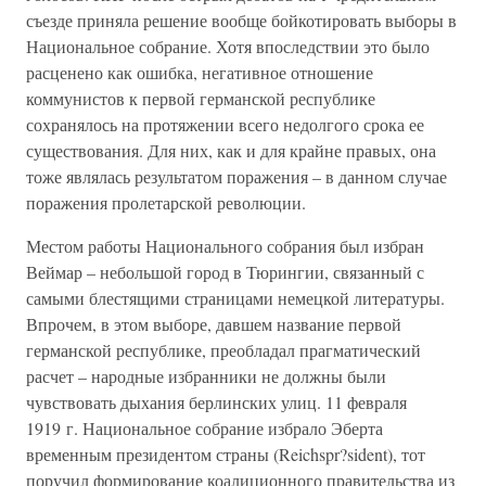
съезде приняла решение вообще бойкотировать выборы в
Национальное собрание. Хотя впоследствии это было
расценено как ошибка, негативное отношение
коммунистов к первой германской республике
сохранялось на протяжении всего недолгого срока ее
существования. Для них, как и для крайне правых, она
тоже являлась результатом поражения – в данном случае
поражения пролетарской революции.
Местом работы Национального собрания был избран
Веймар – небольшой город в Тюрингии, связанный с
самыми блестящими страницами немецкой литературы.
Впрочем, в этом выборе, давшем название первой
германской республике, преобладал прагматический
расчет – народные избранники не должны были
чувствовать дыхания берлинских улиц. 11 февраля
1919 г. Национальное собрание избрало Эберта
временным президентом страны (Reichspr?sident), тот
поручил формирование коалиционного правительства из