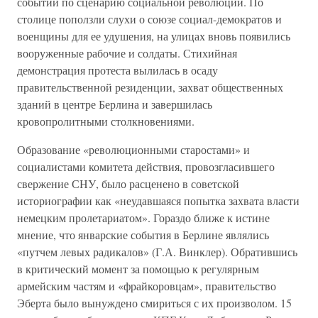
событий по сценарию социальной революции. По
столице поползли слухи о союзе социал-демократов и
военщины для ее удушения, на улицах вновь появились
вооруженные рабочие и солдаты. Стихийная
демонстрация протеста вылилась в осаду
правительственной резиденции, захват общественных
зданий в центре Берлина и завершилась
кровопролитными столкновениями.
Образование «революционными старостами» и
социалистами комитета действия, провозгласившего
свержение СНУ, было расценено в советской
историографии как «неудавшаяся попытка захвата власти
немецким пролетариатом». Гораздо ближе к истине
мнение, что январские события в Берлине являлись
«путчем левых радикалов» (Г.А. Винклер). Обратившись
в критический момент за помощью к регулярным
армейским частям и «фрайкоровцам», правительство
Эберта было вынуждено смириться с их произволом. 15