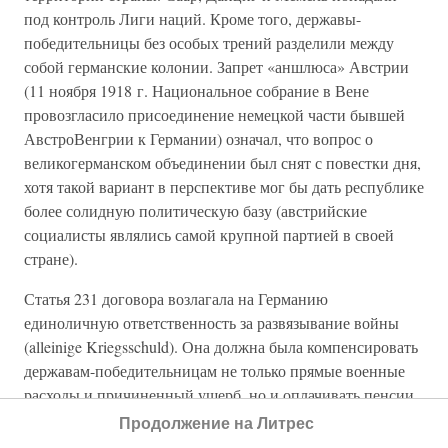
под контроль Лиги наций. Кроме того, державы-
победительницы без особых трений разделили между
собой германские колонии. Запрет «аншлюса» Австрии
(11 ноября 1918 г. Национальное собрание в Вене
провозгласило присоединение немецкой части бывшей
АвстроВенгрии к Германии) означал, что вопрос о
великогерманском объединении был снят с повестки дня,
хотя такой вариант в перспективе мог бы дать республике
более солидную политическую базу (австрийские
социалисты являлись самой крупной партией в своей
стране).
Статья 231 договора возлагала на Германию
единоличную ответственность за развязывание войны
(alleinige Kriegsschuld). Она должна была компенсировать
державам-победительницам не только прямые военные
расходы и причиненный ущерб, но и оплачивать пенсии
ветеранов и инвалидов первой мировой войны.
Продолжение на Литрес
Окончательная сумма платежей на Парижской