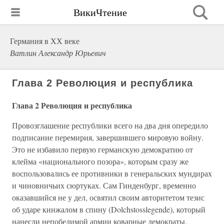
ВикиЧтение
Германия в ХХ веке
Ватлин Александр Юрьевич
Глава 2 Революция и республика
Глава 2
Революция и республика
Провозглашение республики всего на два дня опередило
подписание перемирия, завершившего мировую войну.
Это не избавило первую германскую демократию от
клейма «национального позора», которым сразу же
воспользовались ее противники в генеральских мундирах
и чиновничьих сюртуках. Сам Гинденбург, временно
оказавшийся не у дел, освятил своим авторитетом тезис
об ударе кинжалом в спину (Dolchstosslegende), который
нанесли непобедимой армии коварные демократы.