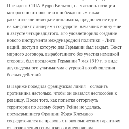
Президент США Вудро Вильсон, на мягкость позиции
которого по отношению к побежденным также
рассчитывали немецкие дипломаты, предпочел не идти
на конфликт с лидерами государств, начавших войну еще
в августе четырнадцатого. Его удовлетворило создание
нового инструмента международной политики – Лиги
наций, доступ в которую для Германии был закрыт. Текст
мирного договора, выработанного без участия немецкой
стороны, был предложен Германии 7 мая 1919 г. в виде
двухнедельного ультиматума с угрозой возобновления
боевых действий.
В Париже победила французская линия – ослабить
противника настолько, чтобы он оказался неспособен к
реваншу. После того, как попытка отторгнуть
территории по левому берегу Рейна не удалась,
премьерминистр Франции Жорж Клемансо
сосредоточился на правовых и экономических гарантиях
от возрождения германского империализма.