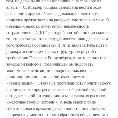
том, не должны ли были взвалившие на себя «бремя
власти» (С. Миллер) социал-демократы вести в ходе
революции другую, более радикальную политику,
опираясь прежде всего на разбуженную энергию масс. В
новейших работах отмечается «неизбежность
сотрудничества СДПГ со старой элитой», но признается и
то, что «размеры этого сотрудничества шли дальше, чем
того требовала обстановка» (Г.А. Винклер). Речь идет о
демократизации армейских структур, свернутой по
требованию Гренера и Гинденбурга, о так и не начатой
земельной реформе, позволившей бы подорвать
экономические позиции юнкерства, наконец, о
реакционном чиновничестве, оказавшемся
«незаменимым». Ставка на постепенность политического
и социального прогресса являлась оборотной стороной
ортодоксальной интерпретации марксизма, веры в его
«железные законы истории». А ведь европейские
события нового времени давали достаточно примеров
непредсказуемости и зигзагообразности общественного