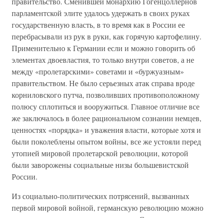
правительство. Сменившей монархию Гогенцоллернов
парламентской элите удалось удержать в своих руках
государственную власть, в то время как в России ее
перебрасывали из рук в руки, как горячую картофелину.
Применительно к Германии если и можно говорить об
элементах двоевластия, то только внутри советов, а не
между «пролетарскими» советами и «буржуазным»
правительством. Не было серьезных атак справа вроде
корниловского путча, позволивших противоположному
полюсу сплотиться и вооружиться. Главное отличие все
же заключалось в более рациональном сознании немцев,
ценностях «порядка» и уважения власти, которые хотя и
были поколеблены опытом войны, все же устояли перед
утопией мировой пролетарской революции, которой
были заворожены социальные низы большевистской
России.
Из социально-политических потрясений, вызванных
первой мировой войной, германскую революцию можно