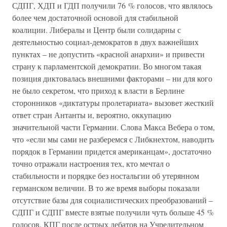
СДПГ, ХДП и ГДП получили 76 % голосов, что являлось
более чем достаточной основой для стабильной
коалиции. Либералы и Центр были солидарны с
деятельностью социал-демократов в двух важнейших
пунктах – не допустить «красной анархии» и привести
страну к парламентской демократии. Во многом такая
позиция диктовалась внешними факторами – ни для кого
не было секретом, что приход к власти в Берлине
сторонников «диктатуры пролетариата» вызовет жесткий
ответ стран Антанты и, вероятно, оккупацию
значительной части Германии. Слова Макса Вебера о том,
что «если мы сами не разберемся с Либкнехтом, наводить
порядок в Германии придется американцам», достаточно
точно отражали настроения тех, кто мечтал о
стабильности и порядке без ностальгии об утерянном
германском величии. В то же время выборы показали
отсутствие базы для социалистических преобразований –
СДПГ и СДПГ вместе взятые получили чуть больше 45 %
голосов. КПГ после острых дебатов на Учредительном