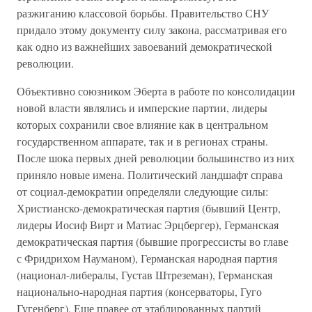
разжиганию классовой борьбы. Правительство СНУ
придало этому документу силу закона, рассматривая его
как одно из важнейших завоеваний демократической
революции.
Объективно союзником Эберта в работе по консолидации
новой власти являлись и имперские партии, лидеры
которых сохранили свое влияние как в центральном
государственном аппарате, так и в регионах страны.
После шока первых дней революции большинство из них
приняло новые имена. Политический ландшафт справа
от социал-демократии определяли следующие силы:
Христианско-демократическая партия (бывший Центр,
лидеры Иосиф Вирт и Матиас Эрцбергер), Германская
демократическая партия (бывшие прогрессисты во главе
с Фридрихом Науманом), Германская народная партия
(национал-либералы, Густав Штреземан), Германская
национально-народная партия (консерваторы, Гуго
Гугенберг). Еще правее от этаблированных партий