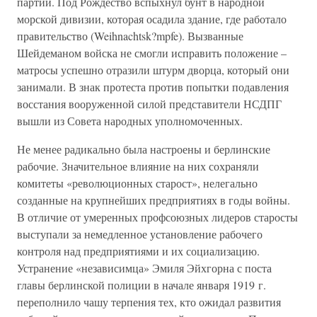
партий. Под Рождество вспыхнул бунт в народной
морской дивизии, которая осадила здание, где работало
правительство (Weihnachtsk?mpfe). Вызванные
Шейдеманом войска не смогли исправить положение –
матросы успешно отразили штурм дворца, который они
занимали. В знак протеста против попытки подавления
восстания вооруженной силой представители НСДПГ
вышли из Совета народных уполномоченных.
Не менее радикально была настроены и берлинские
рабочие. Значительное влияние на них сохраняли
комитеты «революционных старост», нелегально
созданные на крупнейших предприятиях в годы войны.
В отличие от умеренных профсоюзных лидеров старосты
выступали за немедленное установление рабочего
контроля над предприятиями и их социализацию.
Устранение «независимца» Эмиля Эйхгорна с поста
главы берлинской полиции в начале января 1919 г.
переполнило чашу терпения тех, кто ожидал развития