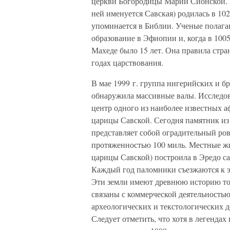
церкви Богородицы Марии Сионской. В
ней именуется Савская) родилась в 102
упоминается в Библии. Ученые полага
образование в Эфиопии и, когда в 1005 
Махеде было 15 лет. Она правила стра
годах царствования.
В мае 1999 г. группа нигерийских и б
обнаружила массивные валы. Исследов
центр одного из наиболее известных а
царицы Савской. Сегодня памятник из
представляет собой оградительный ро
протяженностью 100 миль. Местные жи
царицы Савской) построила в Эредо с
Каждый год паломники съезжаются к это
Эти земли имеют древнюю историю тор
связаны с коммерческой деятельностью
археологических и текстологических 
Следует отметить, что хотя в легенда