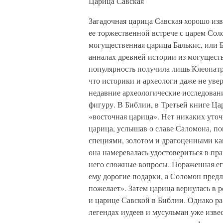
Царица Савская
Загадочная царица Савская хорошо изв
ее торжественной встрече с царем Сол
могущественная царица Балькис, или 
анналах древней истории из могуще
популярность получила лишь Клеопатра
что историки и археологи даже не уве
недавние археологические исследован
фигуру. В Библии, в Третьей книге Ца
«восточная царица». Нет никаких уточ
царица, услышав о славе Саломона, по
специями, золотом и драгоценными ка
она намеревалась удостовериться в пр
него сложные вопросы. Пораженная его
ему дорогие подарки, а Соломон предл
пожелает». Затем царица вернулась в 
и царице Савской в Библии. Однако ра
легендах иудеев и мусульман уже изв