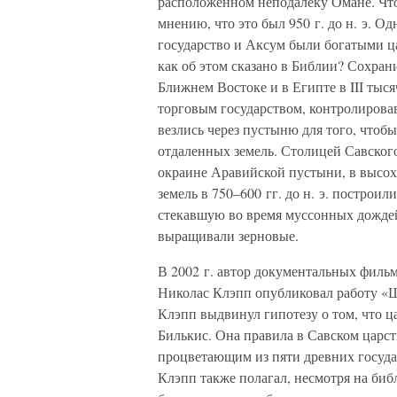
расположенном неподалеку Омане. Что
мнению, что это был 950 г. до н. э. О
государство и Аксум были богатыми ц
как об этом сказано в Библии? Сохран
Ближнем Востоке и в Египте в III тыс
торговым государством, контролирова
везлись через пустыню для того, чтоб
отдаленных земель. Столицей Савског
окраине Аравийской пустыни, в высох
земель в 750–600 гг. до н. э. построи
стекавшую во время муссонных дождей
выращивали зерновые.
В 2002 г. автор документальных филь
Николас Клэпп опубликовал работу «Ш
Клэпп выдвинул гипотезу о том, что ц
Билькис. Она правила в Савском царст
процветающим из пяти древних госуда
Клэпп также полагал, несмотря на биб