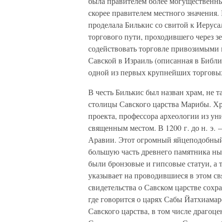
была правителем более могущественны
скорее правителем местного значения.
проделала Билькис со свитой к Иерус
торгового пути, проходившего через з
содействовать торговле привозимыми и
Савской в Израиль (описанная в Библ
одной из первых крупнейших торговы
В честь Билькис был назван храм, не 
столицы Савского царства Марибы. Хр
проекта, профессора археологии из ун
священным местом. В 1200 г. до н. э. 
Аравии. Этот огромный яйцеподобный 
большую часть древнего памятника ны
были бронзовые и гипсовые статуи, а 
указывает на проводившиеся в этом 
свидетельства о Савском царстве сохра
где говорится о царях Сабы Йатхиамар
Савского царства, в том числе драго