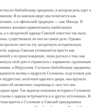
естна по библейскому преданию, в котором речь идет о
омоном. В исламском мире она почитается как
Билькис, а в эфиопской традиции — как Махеда. В
ственных женщин-правительниц наибольшую
, а о загадочной царице Савской известно так мало,
рены, существовала ли она на самом деле. Однако
ия пролили свет на эту загадочную историческую
рств, царица Савская упоминается просто как
нений о ее происхождении, лишь рассказ о том, как
кинула свой дом и отравилась с караваном, груженным
мнями, в Иерусалим. Согласно библейскому преданию,
авдивости молвы о мудрости Соломона, подготовив для
 мудростью, величием царского двора, она вручила
ожил ей несметные сокровища и «все что она
родные края. Так вкратце изложена история о Соломоне
ссказы о царице встречаются и в других источниках. В
естная притча о Соломоне и Савской приукрашена