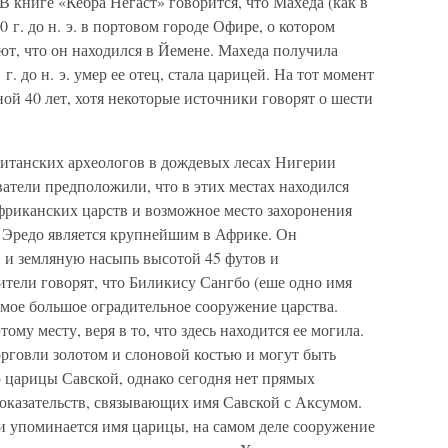
 книге «Кебра Негаст» говорится, что Махеда (как в
0 г. до н. э. в портовом городе Офире, о котором
ют, что он находился в Йемене. Махеда получила
г. до н. э. умер ее отец, стала царицей. На тот момент
ной 40 лет, хотя некоторые источники говорят о шести
ританских археологов в дождевых лесах Нигерии
атели предположили, что в этих местах находился
фриканских царств и возможное место захоронения
 Эредо является крупнейшим в Африке. Он
в и земляную насыпь высотой 45 футов и
тели говорят, что Биликису Сангбо (еше одно имя
амое большое оградительное сооружение царства.
му месту, веря в то, что здесь находится ее могила.
говли золотом и слоновой костью и могут быть
 царицы Савской, однако сегодня нет прямых
доказательств, связывающих имя Савской с Аксумом.
х и упоминается имя царицы, на самом деле сооружение