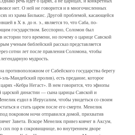
днако речь идет о царях, а не царицах, и конкретных
вовсе нет. О ней не говорится и в многочисленных
исях из храма Билькис. Другой проблемой, касающейся
ей в X в. до н. э., является то, что Саба, по-
ющим государством. Бесспорно, Соломон был
в истории того времени, но почему о царице Савской
торым ученым библейский рассказ представляется
ез сотни лет после правления Соломона, чтобы
о легендарную мудрость.
а противоположном от Сабейского государства берегу
-эль-Мандебский пролив), есть предание, которое
 царях «Кебра Негаст». В нем говорится, что эфиопы
й царской династии — сына царицы Савской и
енелик ездил в Иерусалим, чтобы увидеться со своим
статься и стать царем после его смерти. Менелик
, под покровом ночи отправился домой, прихватив
чег Завета. Вскоре Менелик привез ковчег в Аксум,
до сих пор в сокровищнице, во внутреннем дворе