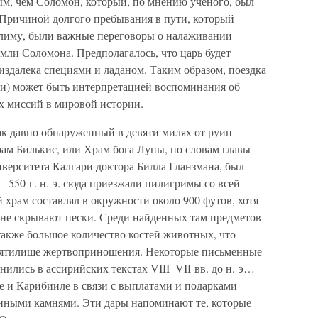
м, чем Соломон, который, по мнению ученого, был
 Причиной долгого пребывания в пути, который
алиму, были важные переговоры о налаживании
емли Соломона. Предполагалось, что царь будет
здалека специями и ладаном. Таким образом, поездка
ии) может быть интерпретацией воспоминания об
х миссий в мировой истории.
так давно обнаруженный в девяти милях от руин
ам Билькис, или Храм бога Луны, по словам главы
иверситета Калгари доктора Билла Гланзмана, был
— 550 г. н. э. сюда приезжали пилигримы со всей
храм составлял в окружности около 900 футов, хотя
не скрывают пески. Среди найденных там предметов
также большое количество костей животных, что
святилище жертвоприношения. Некоторые письменные
нились в ассирийских текстах VIII–VII вв. до н. э…
е и Карибииле в связи с выплатами и подарками
ценными камнями. Эти дары напоминают те, которые