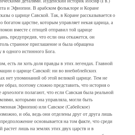
ческими деталями. Иудейский историк Иосиф (I в.)
пта и Эфиопии. В арабском фольклоре и Коране
казы о царице Савской. Так, в Коране рассказывается о
о богатом царстве, которым управляет некая царица, а
ломон вместе с птицей отправил той царице
ань, предупредив, что если она откажется, он
столь странное приглашение и была обращена
 в одного истинного Бога.
м, есть ли хоть доля правды в этих легендах. Главной
мации о царице Савской: ни во внебиблейских
ах нет упоминаний об этой великой царице. Тем не
ее образ, поэтому сложно представить, что история о
 археологи полагают, что если Савская была реальной
млями, которыми она управляла, могли быть
еменная Эфиопия) или Савское (Сабейское)
зможно, и оба, ведь они отделены друг от друга лишь
 предположение основывается на том факте, что среди
 растет лишь на землях этих двух царств и в