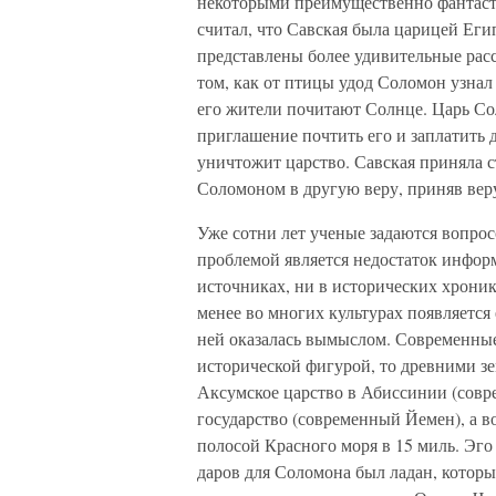
некоторыми преимущественно фантасти
считал, что Савская была царицей Еги
представлены более удивительные расс
том, как от птицы удод Соломон узнал 
его жители почитают Солнце. Царь Со
приглашение почтить его и заплатить д
уничтожит царство. Савская приняла 
Соломоном в другую веру, приняв веру
Уже сотни лет ученые задаются вопросо
проблемой является недостаток инфор
источниках, ни в исторических хроник
менее во многих культурах появляется 
ней оказалась вымыслом. Современные
исторической фигурой, то древними зе
Аксумское царство в Абиссинии (совр
государство (современный Йемен), а во
полосой Красного моря в 15 миль. Эго
даров для Соломона был ладан, который