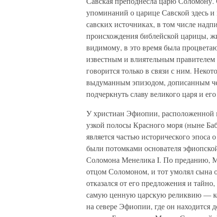
Савская преподнесла царю Соломону. О
упоминаний о царице Савской здесь и 
савских источниках, в том числе надп
происхождения библейской царицы, живш
видимому, в это время была процвета
известным и влиятельным правителем 
говорится только в связи с ним. Неко
выдуманным эпизодом, дописанным чер
подчеркнуть славу великого царя и ег
У христиан Эфиопии, расположенной н
узкой полосы Красного моря (ныне Баб
является частью исторического эпоса о
были потомками основателя эфиопско
Соломона Менелика I. По преданию, М
отцом Соломоном, и тот умолял сына о
отказался от его предложения и тайно
самую ценную царскую реликвию — ков
на севере Эфиопии, где он находится 