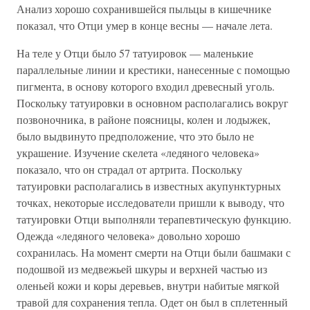
Анализ хорошо сохранившейся пыльцы в кишечнике
показал, что Отци умер в конце весны — начале лета.
На теле у Отци было 57 татуировок — маленькие
параллельные линии и крестики, нанесенные с помощью
пигмента, в основу которого входил древесный уголь.
Поскольку татуировки в основном располагались вокруг
позвоночника, в районе поясницы, колен и лодыжек,
было выдвинуто предположение, что это было не
украшение. Изучение скелета «ледяного человека»
показало, что он страдал от артрита. Поскольку
татуировки располагались в известных акупунктурных
точках, некоторые исследователи пришли к выводу, что
татуировки Отци выполняли терапевтическую функцию.
Одежда «ледяного человека» довольно хорошо
сохранилась. На момент смерти на Отци были башмаки с
подошвой из медвежьей шкуры и верхней частью из
оленьей кожи и коры деревьев, внутри набитые мягкой
травой для сохранения тепла. Одет он был в сплетенный