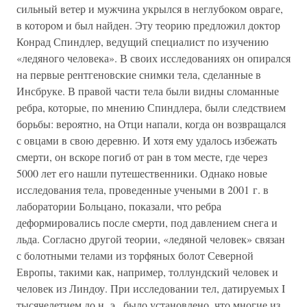
сильный ветер и мужчина укрылся в неглубоком овраге,
в котором и был найден. Эту теорию предложил доктор
Конрад Спиндлер, ведущий специалист по изучению
«ледяного человека». В своих исследованиях он опирался
на первые рентгеновские снимки тела, сделанные в
Инсбруке. В правой части тела были видны сломанные
ребра, которые, по мнению Спиндлера, были следствием
борьбы: вероятно, на Отци напали, когда он возвращался
с овцами в свою деревню. И хотя ему удалось избежать
смерти, он вскоре погиб от ран в том месте, где через
5000 лет его нашли путешественники. Однако новые
исследования тела, проведенные учеными в 2001 г. в
лаборатории Больцано, показали, что ребра
деформировались после смерти, под давлением снега и
льда. Согласно другой теории, «ледяной человек» связан
с болотными телами из торфяных болот Северной
Европы, такими как, например, толлундский человек и
человек из Линдоу. При исследовании тел, датируемых I
тысячелетием до н. э., было установлено, что многие из