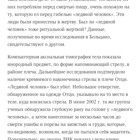
них потребляли перед смертью пищу, очень похожую на
ту, которую ел перед гибелью «ледяной человек». Эти
люди были принесены в жертву. Был ли «ледяной
человек» тоже ритуальной жертвой? Данные,
полученные во время исследования в Больцано,
свидетельствуют о другом.
Компьютерная аксиальная томография тела показала
инородный предмет, по форме напоминающий стрелу, в
районе плеча. Дальнейшие исследования подтвердили
наличие кремневого наконечника стрелы в плече Отци.
«Ледяной человек» был убит. Небольшое отверстие,
обнаруженное на одежде Отци, указывало на то место в
теле, куда вонзилась стрела. В июне 2002 г. та же группа
ученых обнаружила глубокую рану на голове у «ледяного
человека», а затем нанесенные за несколько часов до
смерти ушибы и порезы на запястьях и груди, которые,
по-видимому, возникли, когда он пытался себя защитить.
Поразительно, но анализ ДНК показал следы крови