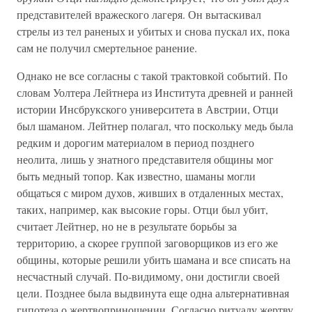
представителей вражеского лагеря. Он вытаскивал
стрелы из тел раненых и убитых и снова пускал их, пока
сам не получил смертельное ранение.
Однако не все согласны с такой трактовкой событий. По
словам Уолтера Лейтнера из Института древней и ранней
истории Инсбрукского университета в Австрии, Отци
был шаманом. Лейтнер полагал, что поскольку медь была
редким и дорогим материалом в период позднего
неолита, лишь у знатного представителя общины мог
быть медный топор. Как известно, шаманы могли
общаться с миром духов, живших в отдаленных местах,
таких, например, как высокие горы. Отци был убит,
считает Лейтнер, но не в результате борьбы за
территорию, а скорее группой заговорщиков из его же
общины, которые решили убить шамана и все списать на
несчастный случай. По-видимому, они достигли своей
цели. Позднее была выдвинута еще одна альтернативная
гипотеза о жертвоприношении. Согласно ритуалу жертву