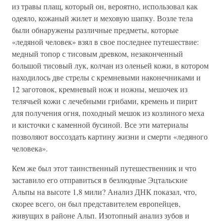
из травы плащ, который он, вероятно, использовал как
одеяло, кожаный жилет и меховую шапку. Возле тела
были обнаружены различные предметы, которые
«ледяной человек» взял в свое последнее путешествие:
медный топор с тисовым древком, незаконченный
большой тисовый лук, колчан из оленьей кожи, в котором
находилось две стрелы с кремневыми наконечниками и
12 заготовок, кремневый нож и ножны, мешочек из
телячьей кожи с лечебными грибами, кремень и пирит
для получения огня, походный мешок из козлиного меха
и кисточки с каменной бусиной. Все эти материалы
позволяют воссоздать картину жизни и смерти «ледяного
человека».
Кем же был этот таинственный путешественник и что
заставило его отправиться в безлюдные Эцтальские
Альпы на высоте 1,8 мили? Анализ ДНК показал, что,
скорее всего, он был представителем европейцев,
живущих в районе Альп. Изотопный анализ зубов и