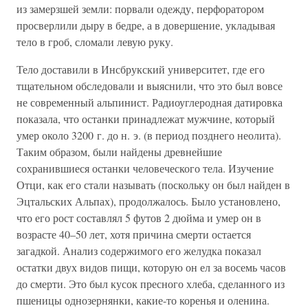
из замерзшей земли: порвали одежду, перфоратором
просверлили дыру в бедре, а в довершение, укладывая
тело в гроб, сломали левую руку.
Тело доставили в Инсбрукский университет, где его
тщательном обследовали и выяснили, что это был вовсе
не современный альпинист. Радиоуглеродная датировка
показала, что останки принадлежат мужчине, который
умер около 3200 г. до н. э. (в период позднего неолита).
Таким образом, были найдены древнейшие
сохранившиеся останки человеческого тела. Изучение
Отци, как его стали называть (поскольку он был найден в
Эцтальских Альпах), продолжалось. Было установлено,
что его рост составлял 5 футов 2 дюйма и умер он в
возрасте 40–50 лет, хотя причина смерти остается
загадкой. Анализ содержимого его желудка показал
остатки двух видов пищи, которую он ел за восемь часов
до смерти. Это был кусок пресного хлеба, сделанного из
пшеницы однозернянки, какие-то коренья и оленина.