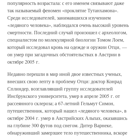
популярность возрастала: с его именем связывают даже
так называемый феномен «проклятие Тутанхамона».
Среди исследователей, занимавшихся изучением
«ледяного человека», наблюдался очень высокий уровень
смертности. Последний случай произошел с археологом,
специалистом по молекулярной биологии Томом Лоем,
который исследовал кровь на одежде и оружии Отци, —
он умер при загадочных обстоятельствах в Австрии в
октябре 2005 г.
Недавно перешли в мир иной двое известных ученых,
внесших свою лепту в проблему Отци: доктор Конрад
Сплиндер, возглавлявший группу исследователей
Инсбрукского университета, умер в апреле 2005 г. от
рассеянного склероза; а 67-летний Гельмут Симон,
путешественник, который нашел «ледяного человека», в
октябре 2004 г. умер в Австрийских Альпах, оказавшись
на глубине 300 футов под снегом. Дитер Варнеке,
обнаруживший замерзшее тело путешественника, вскоре