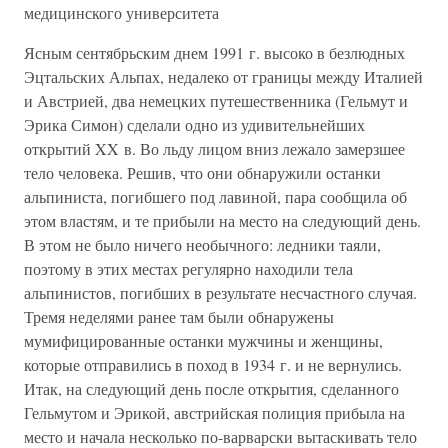
медицинского университета
Ясным сентябрьским днем 1991 г. высоко в безлюдных
Эцтальских Альпах, недалеко от границы между Италией
и Австрией, два немецких путешественника (Гельмут и
Эрика Симон) сделали одно из удивительнейших
открытий XX в. Во льду лицом вниз лежало замерзшее
тело человека. Решив, что они обнаружили останки
альпиниста, погибшего под лавиной, пара сообщила об
этом властям, и те прибыли на место на следующий день.
В этом не было ничего необычного: ледники таяли,
поэтому в этих местах регулярно находили тела
альпинистов, погибших в результате несчастного случая.
Тремя неделями ранее там были обнаружены
мумифицированные останки мужчины и женщины,
которые отправились в поход в 1934 г. и не вернулись.
Итак, на следующий день после открытия, сделанного
Гельмутом и Эрикой, австрийская полиция прибыла на
место и начала несколько по-варварски вытаскивать тело