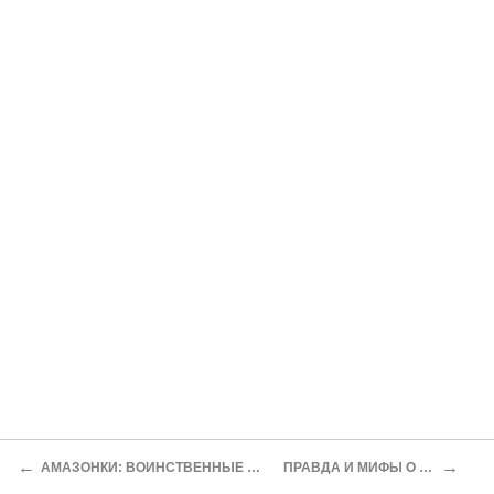
←
→
АМАЗОНКИ: ВОИНСТВЕННЫЕ ЖЕНЩИНЫ НА КРАЮ ЦИВИЛИЗАЦИИ
ПРАВДА И МИФЫ О РЫЦАРЯХ-ТАМПЛМЕРАХ