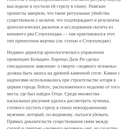
выследили и пустили ей стрелу в спину. Римские
хронисты заверяли, что такие ритуальные убийства
существовали у кельтов, что подтверждают и результаты
археологических раскопок и исследования скелета из
внешнего рва Стоунхенджа — там практиковался этот
тип принесения жертвы (см. статью о Стоунхендже).
Недавно директор археологического управления
провинции Больцано Лоренцо Даль Ри сделал
сенсационное заявление: о смерти «ледяного человека»
должна быть запись на древней каменной стеле. Камни с
надписями использовались при строительстве алтаря в
церкви города Лейсес, расположенного недалеко от того
места, где был найден Отци. Среди множества
наскальных рисунков удалось рассмотреть лучника,
готового пустить стрелу в спину невооруженному
мужчине, который, по-видимому, пытался убежать.
Прямых доказательств существования связи между
стелой и смертью «ледяного человека» нет, но сходство