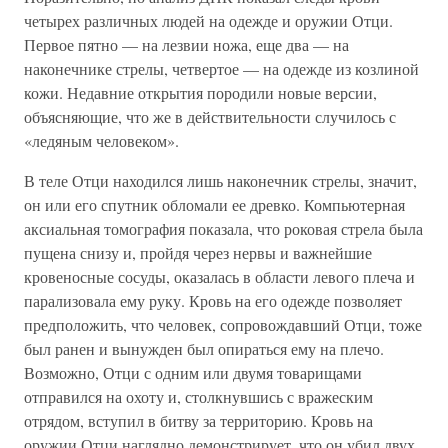
четырех различных людей на одежде и оружии Отци.
Первое пятно — на лезвии ножа, еще два — на
наконечнике стрелы, четвертое — на одежде из козлиной
кожи. Недавние открытия породили новые версии,
объясняющие, что же в действительности случилось с
«ледяным человеком».
В теле Отци находился лишь наконечник стрелы, значит,
он или его спутник обломали ее древко. Компьютерная
аксиальная томография показала, что роковая стрела была
пущена снизу и, пройдя через нервы и важнейшие
кровеносные сосуды, оказалась в области левого плеча и
парализовала ему руку. Кровь на его одежде позволяет
предположить, что человек, сопровождавший Отци, тоже
был ранен и вынужден был опираться ему на плечо.
Возможно, Отци с одним или двумя товарищами
отправился на охоту и, столкнувшись с вражеским
отрядом, вступил в битву за территорию. Кровь на
оружии Отци наглядно демонстрирует, что он убил двух