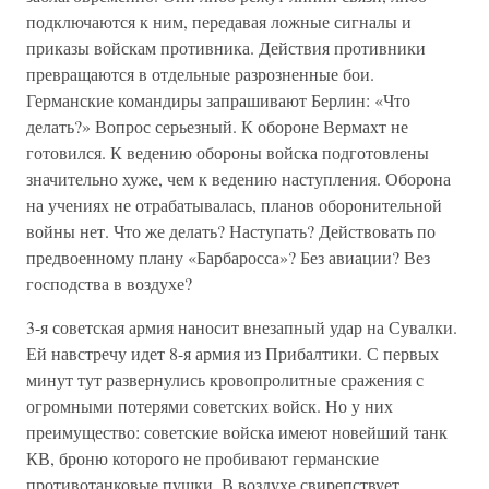
подключаются к ним, передавая ложные сигналы и
приказы войскам противника. Действия противники
превращаются в отдельные разрозненные бои.
Германские командиры запрашивают Берлин: «Что
делать?» Вопрос серьезный. К обороне Вермахт не
готовился. К ведению обороны войска подготовлены
значительно хуже, чем к ведению наступления. Оборона
на учениях не отрабатывалась, планов оборонительной
войны нет. Что же делать? Наступать? Действовать по
предвоенному плану «Барбаросса»? Без авиации? Вез
господства в воздухе?
3-я советская армия наносит внезапный удар на Сувалки.
Ей навстречу идет 8-я армия из Прибалтики. С первых
минут тут развернулись кровопролитные сражения с
огромными потерями советских войск. Но у них
преимущество: советские войска имеют новейший танк
КВ, броню которого не пробивают германские
противотанковые пушки. В воздухе свирепствует