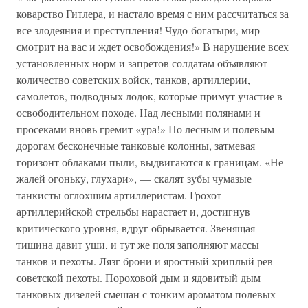
коварство Гитлера, и настало время с ним рассчитаться за
все злодеяния и преступления! Чудо-богатыри, мир
смотрит на вас и ждет освобождения!» В нарушение всех
установленных норм и запретов солдатам объявляют
количество советских войск, танков, артиллерии,
самолетов, подводных лодок, которые примут участие в
освободительном походе. Над лесными полянами и
просеками вновь гремит «ура!» По лесным и полевым
дорогам бесконечные танковые колонны, затмевая
горизонт облаками пыли, выдвигаются к границам. «Не
жалей огоньку, глухари», — скалят зубы чумазые
танкисты оглохшим артиллеристам. Грохот
артиллерийской стрельбы нарастает и, достигнув
критического уровня, вдруг обрывается. Звенящая
тишина давит уши, и тут же поля заполняют массы
танков и пехоты. Лязг брони и яростный хриплый рев
советской пехоты. Пороховой дым и ядовитый дым
танковых дизелей смешан с тонким ароматом полевых