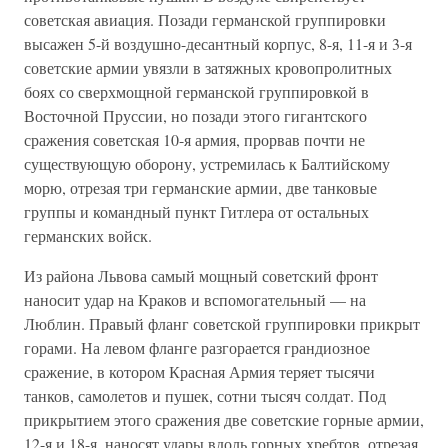
советская авиация. Позади германской группировки
высажен 5-й воздушно-десантный корпус, 8-я, 11-я и 3-я
советские армии увязли в затяжных кровопролитных
боях со сверхмощной германской группировкой в
Восточной Пруссии, но позади этого гигантского
сражения советская 10-я армия, прорвав почти не
существующую оборону, устремилась к Балтийскому
морю, отрезая три германские армии, две танковые
группы и командный пункт Гитлера от остальных
германских войск.
Из района Львова самый мощный советский фронт
наносит удар на Краков и вспомогательный — на
Люблин. Правый фланг советской группировки прикрыт
горами. На левом фланге разгорается грандиозное
сражение, в котором Красная Армия теряет тысячи
танков, самолетов и пушек, сотни тысяч солдат. Под
прикрытием этого сражения две советские горные армии,
12-я и 18-я, наносят удары вдоль горных хребтов, отрезая