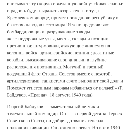
описывает эту скорую и желанную войну: «Какое счастье
и радость будут выражать взоры тех, кто тут, в
Кремлевском дворце, примет последнюю республику в
братство народов всего мира! Я ясно представляю:
бомбардировщики, разрушающие заводы,
железнодорожные узлы, мосты, склады и позиции
противника; штурмовики, атакующие ливнем огня
колонны войск, артиллерийские позиции; десантные
корабли, высаживающие свои дивизии в глубине
расположения противника. Могучий и грозный
воздушный флот Страны Советов вместе с пехотой,
артиллеристами, танкистами свято выполнит свой долг и
Поможет угнетенным народам избавиться от палачей» (Г.
Байдуков. «Правда», 18 августа 1940 года).
Георгий Байдуков — замечательный летчик и
замечательный командир. Он — в первой десятке Героев
Советского Союза, он дойдет до звания генерал-
полковника авиации. Он отлично воевал. Но вот в 1940