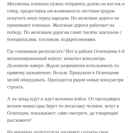
Миллионы пленных нужно отправить далеко на восток и
север, предоставив им возможность честным трудом
искупить вину перед народом. Но железные дороги не
принимают пленных. Железные дороги работают на
победу. По железным дорогам гонят тысячи эшелонов с
боеприпасами, топливом, подкреплениями.
Где пленников располагать? Вот в районе Освенцима 4-й
механизированный корпус захватил концлагерь.
Доложили наверх. Ждали разрешения использовать по
прямому назначению. Нельзя. Приказали в Освенциме
музей оборудовать. Приходится рядом новые концлагеря
строить.
А на запад идут и идут колонны войск. От проходящих
колонн комиссары берут по нескольку человек, везут в
Освенцим, показывают: сами смотрите, да товарищам
расскажите!
На машинах политотдела догоняют солдаты свои