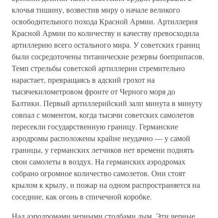
клочья тишину, возвестив миру о начале великого
освободительного похода Красной Армии. Артиллерия
Красной Армии по количеству и качеству превосходила
артиллерию всего остального мира. У советских границ
были сосредоточены титанические резервы боеприпасов.
Темп стрельбы советской артиллерии стремительно
нарастает, превращаясь в адский грохот на
тысячекилометровом фронте от Черного моря до
Балтики. Первый артиллерийский залп минута в минуту
совпал с моментом, когда тысячи советских самолетов
пересекли государственную границу. Германские
аэродромы расположены крайне неудачно — у самой
границы, у германских летчиков нет времени поднять
свои самолеты в воздух. На германских аэродромах
собрано огромное количество самолетов. Они стоят
крылом к крылу, и пожар на одном распространяется на
соседние, как огонь в спичечной коробке.
Над аэродромами черными столбами дым. Эти черные