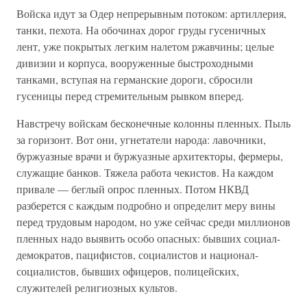
Войска идут за Одер непрерывным потоком: артиллерия,
танки, пехота. На обочинах дорог груды гусеничных
лент, уже покрытых легким налетом ржавчины; целые
дивизии и корпуса, вооруженные быстроходными
танками, вступая на германские дороги, сбросили
гусеницы перед стремительным рывком вперед.
Навстречу войскам бесконечные колонны пленных. Пыль
за горизонт. Вот они, угнетатели народа: лавочники,
буржуазные врачи и буржуазные архитекторы, фермеры,
служащие банков. Тяжела работа чекистов. На каждом
привале — беглый опрос пленных. Потом НКВД
разберется с каждым подробно и определит меру вины
перед трудовым народом, но уже сейчас среди миллионов
пленных надо выявить особо опасных: бывших социал-
демократов, пацифистов, социалистов и национал-
социалистов, бывших офицеров, полицейских,
служителей религиозных культов.