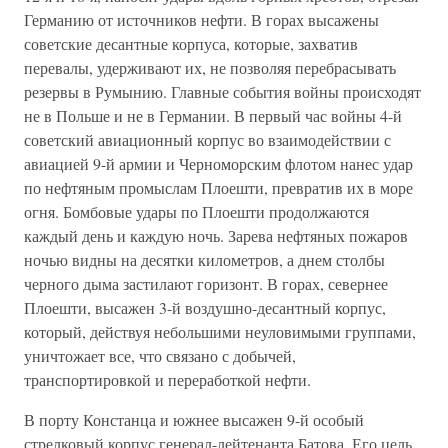
Германию от источников нефти. В горах высажены
советские десантные корпуса, которые, захватив
перевалы, удерживают их, не позволяя перебрасывать
резервы в Румынию. Главные события войны происходят
не в Польше и не в Германии. В первый час войны 4-й
советский авиационный корпус во взаимодействии с
авиацией 9-й армии и Черноморским флотом нанес удар
по нефтяным промыслам Плоешти, превратив их в море
огня. Бомбовые удары по Плоешти продолжаются
каждый день и каждую ночь. Зарева нефтяных пожаров
ночью видны на десятки километров, а днем столбы
черного дыма застилают горизонт. В горах, севернее
Плоешти, высажен 3-й воздушно-десантный корпус,
который, действуя небольшими неуловимыми группами,
уничтожает все, что связано с добычей,
транспортировкой и переработкой нефти.
В порту Констанца и южнее высажен 9-й особый
стрелковый корпус генерал-лейтенанта Батова. Его цель