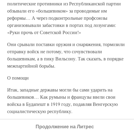
политические противники из Республиканской партии
обзывали его «большевиком» за проводимые им
реформы… А через подконтрольные профсоюзы
организовывали забастовки в портах под лозунгами:
«Руки прочь от Советской России!»
Они срывали поставки оружия и снаряжения, тормозили
отправку войск не потому, что сочувствовали
большевикам, а в пику Вильсону. Так сказать, в порядке
межпартийной борьбы.
О помощи
Итак, западные державы могли бы сами ударить на
большевиков… Как румыны и французы ввели свои
войска в Будапешт в 1919 году, подавляя Венгерскую
социалистическую республику.
Союзники могли бы прикрыть своими войсками районы,
Продолжение на Литрес
где накопились бы и окрепли антикоммунистические