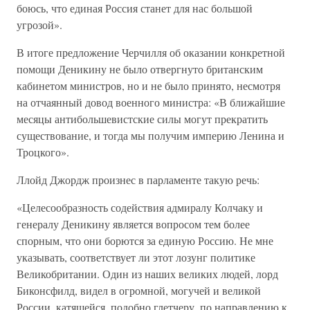
боюсь, что единая Россия станет для нас большой
угрозой».
В итоге предложение Черчилля об оказании конкретной
помощи Деникину не было отвергнуто британским
кабинетом министров, но и не было принято, несмотря
на отчаянный довод военного министра: «В ближайшие
месяцы антибольшевистские силы могут прекратить
существование, и тогда мы получим империю Ленина и
Троцкого».
Ллойд Джордж произнес в парламенте такую речь:
«Целесообразность содействия адмиралу Колчаку и
генералу Деникину является вопросом тем более
спорным, что они борются за единую Россию. Не мне
указывать, соответствует ли этот лозунг политике
Великобритании. Один из наших великих людей, лорд
Биконсфилд, видел в огромной, могучей и великой
России, катящейся, подобно глетчеру, по направлению к