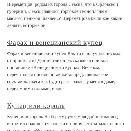
Шереметцов, родом из города Севска, что в Орловской
губернии. Севск славился торговлей конопляным
маслом, пенькой, паклей.У Шереметцова были кое-какие
деньги, которые он
Фарах и венецианский купец
Фарах и венецианский купец Как-то я получила письмо
от приятеля из Дании, где он рассказывал о новой
постановке «Венецианского купца». Вечером,
перечитывая письмо, я так живо представила себе
спектакль: пьеса как будто разыгралась у меня в доме,
перед моими глазами, и мне
Купец или король
Купец или король На берегу ручья молодой шотландец
встретил пожилого человека и принял его за зажиточного
горожанина. «Вы, сударь, должно быть, меняла или