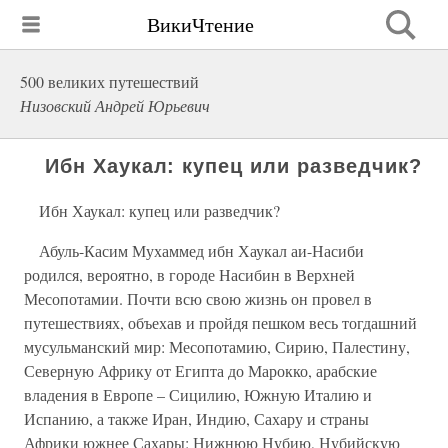
ВикиЧтение
500 великих путешествий
Низовский Андрей Юрьевич
Ибн Хаукал: купец или разведчик?
Ибн Хаукал: купец или разведчик?
Абуль-Касим Мухаммед ибн Хаукал аи-Насиби
родился, вероятно, в городе Насибин в Верхней
Месопотамии. Почти всю свою жизнь он провел в
путешествиях, объехав и пройдя пешком весь тогдашний
мусульманский мир: Месопотамию, Сирию, Палестину,
Северную Африку от Египта до Марокко, арабские
владения в Европе – Сицилию, Южную Италию и
Испанию, а также Иран, Индию, Сахару и страны
Африки южнее Сахары: Нижнюю Нубию, Нубийскую