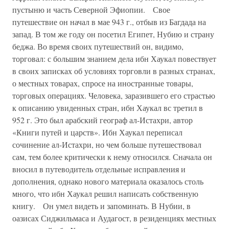
пустыню и часть Северной Эфиопии. Свое
путешествие он начал в мае 943 г., отбыв из Багдада на
запад. В том же году он посетил Египет, Нубию и страну
беджа. Во время своих путешествий он, видимо,
торговал: с большим знанием дела ибн Хаукал повествует
в своих записках об условиях торговли в разных странах,
о местных товарах, спросе на иностранные товары,
торговых операциях. Человека, заразившего его страстью
к описанию увиденных стран, ибн Хаукал вс третил в
952 г. Это был арабский географ ал-Истахри, автор
«Книги путей и царств». Ибн Хаукал переписал
сочинение ал-Истахри, но чем больше путешествовал
сам, тем более критически к нему относился. Сначала он
вносил в путеводитель отдельные исправления и
дополнения, однако нового материала оказалось столь
много, что ибн Хаукал решил написать собственную
книгу. Он умел видеть и запоминать. В Нубии, в
оазисах Сиджильмаса и Аудагост, в резиденциях местных