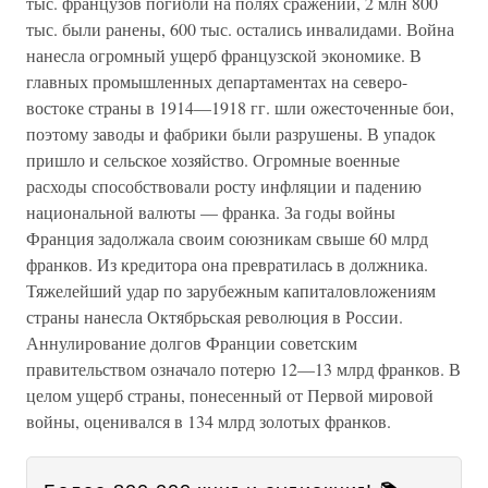
тыс. французов погибли на полях сражений, 2 млн 800
тыс. были ранены, 600 тыс. остались инвалидами. Война
нанесла огромный ущерб французской экономике. В
главных промышленных департаментах на северо-
востоке страны в 1914—1918 гг. шли ожесточенные бои,
поэтому заводы и фабрики были разрушены. В упадок
пришло и сельское хозяйство. Огромные военные
расходы способствовали росту инфляции и падению
национальной валюты — франка. За годы войны
Франция задолжала своим союзникам свыше 60 млрд
франков. Из кредитора она превратилась в должника.
Тяжелейший удар по зарубежным капиталовложениям
страны нанесла Октябрьская революция в России.
Аннулирование долгов Франции советским
правительством означало потерю 12—13 млрд франков. В
целом ущерб страны, понесенный от Первой мировой
войны, оценивался в 134 млрд золотых франков.