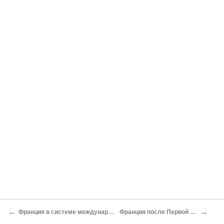
←
→
Франция в системе международных отношений
Франция после Первой мировой войны