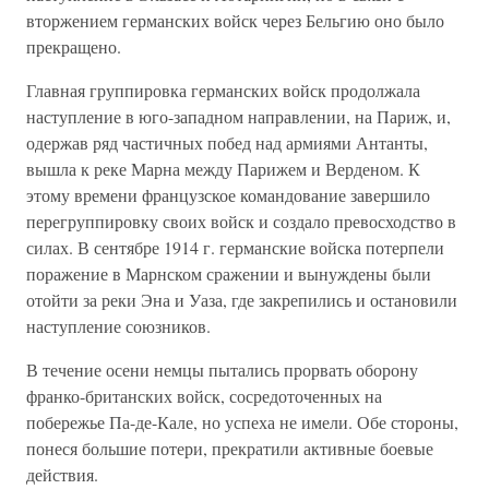
вторжением германских войск через Бельгию оно было
прекращено.
Главная группировка германских войск продолжала
наступление в юго-западном направлении, на Париж, и,
одержав ряд частичных побед над армиями Антанты,
вышла к реке Марна между Парижем и Верденом. К
этому времени французское командование завершило
перегруппировку своих войск и создало превосходство в
силах. В сентябре 1914 г. германские войска потерпели
поражение в Марнском сражении и вынуждены были
отойти за реки Эна и Уаза, где закрепились и остановили
наступление союзников.
В течение осени немцы пытались прорвать оборону
франко-британских войск, сосредоточенных на
побережье Па-де-Кале, но успеха не имели. Обе стороны,
понеся большие потери, прекратили активные боевые
действия.