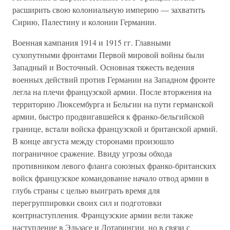
расширить свою колониальную империю — захватить
Сирию, Палестину и колонии Германии.
Военная кампания 1914 и 1915 гг. Главными
сухопутными фронтами Первой мировой войны были
Западный и Восточный. Основная тяжесть ведения
военных действий против Германии на Западном фронте
легла на плечи французской армии. После вторжения на
территорию Люксембурга и Бельгии на пути германской
армии, быстро продвигавшейся к франко-бельгийской
границе, встали войска французской и британской армий.
В конце августа между сторонами произошло
пограничное сражение. Ввиду угрозы обхода
противником левого фланга союзных франко-британских
войск французское командование начало отвод армии в
глубь страны с целью выиграть время для
перегруппировки своих сил и подготовки
контрнаступления. Французские армии вели также
наступление в Эльзасе и Лотарингии, но в связи с