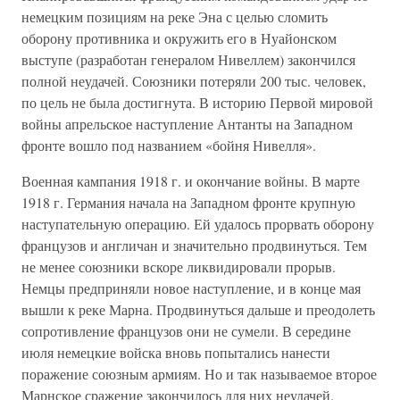
немецким позициям на реке Эна с целью сломить
оборону противника и окружить его в Нуайонском
выступе (разработан генералом Нивеллем) закончился
полной неудачей. Союзники потеряли 200 тыс. человек,
по цель не была достигнута. В историю Первой мировой
войны апрельское наступление Антанты на Западном
фронте вошло под названием «бойня Нивелля».
Военная кампания 1918 г. и окончание войны. В марте
1918 г. Германия начала на Западном фронте крупную
наступательную операцию. Ей удалось прорвать оборону
французов и англичан и значительно продвинуться. Тем
не менее союзники вскоре ликвидировали прорыв.
Немцы предприняли новое наступление, и в конце мая
вышли к реке Марна. Продвинуться дальше и преодолеть
сопротивление французов они не сумели. В середине
июля немецкие войска вновь попытались нанести
поражение союзным армиям. Но и так называемое второе
Марнское сражение закончилось для них неудачей.