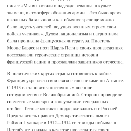
писал: «Мы вырастали в надежде реванша, в культе
знамени, в атмосфере обожания армии... Это было время
школьных батальонов и как обычное зрелище можно
было видеть учителей, ведущих военным строем свои
войска учеников». Духом национализма и патриотизма
была пронизана французская литература. Писатель
Морис Баррес и поэт Шарль Пеги в своих произведениях
воссоздавали героические страницы истории
французской нации и прославляли защитников отечества.
В политических кругах страны готовились к войне.
Франция укрепляла свои связи с союзниками по Антанте.
С 1913 г. становится постоянным военное
сотрудничество с Великобританией. Стороны проводили
совместные маневры и консультации генеральных
штабов. Тесные контакты поддерживались и с Россией.
Представитель правого Демократического альянса
Раймон Пуанкаре в 1912—1914 гг. трижды побывал в
Петербурге, сначала в качестве председателя совета