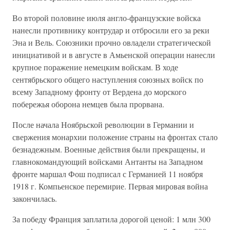
Во второй половине июля англо-французские войска
нанесли противнику контрудар и отбросили его за реки
Эна и Вель. Союзники прочно овладели стратегической
инициативой и в августе в Амьенской операции нанесли
крупное поражение немецким войскам. В ходе
сентябрьского общего наступления союзных войск по
всему Западному фронту от Вердена до морского
побережья оборона немцев была прорвана.
После начала Ноябрьской революции в Германии и
свержения монархии положение страны на фронтах стало
безнадежным. Военные действия были прекращены, и
главнокомандующий войсками Антанты на Западном
фронте маршал Фош подписал с Германией 11 ноября
1918 г. Компьенское перемирие. Первая мировая война
закончилась.
За победу Франция заплатила дорогой ценой: 1 млн 300