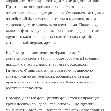
«Французская солидарность»), а также ряд мелких лиг.
Практически все профашистские объединения
отличались строгой дисциплиной. Основными методами
их действий были массовые слеты и митинги, иногда
сопровождаемые факельными шествиями. Поддержку,
включая финансовую, лигам оказывали представители
крупного капитала, правых политических партий,
католической церкви, армии.
Крайне правое движение во Франции особенно
активизировалось в 1933 г., после того как в Германии
пришли к власти фашисты во главе с Адольфом
Гитлером. Французские лиги развернули широкую
агитационную деятельность, добиваясь отставки
правительства («второго издания» Левого блока) и
роспуска парламента.
Поводом для атак французских фашистов на правящие
круги послужило «дело Стависского». Французский
финансист и аферист Александр Стависский предпринял