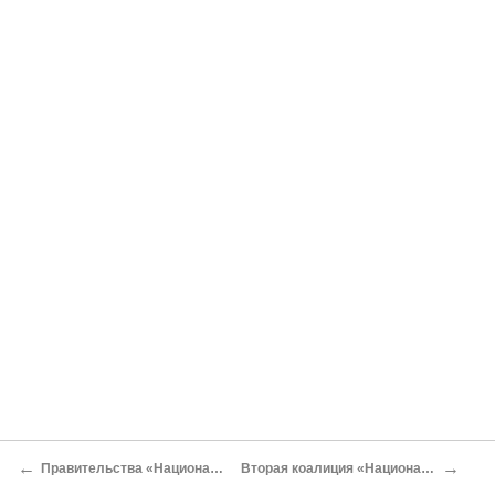
←
→
Правительства «Национального единения»
Вторая коалиция «Национального единения»