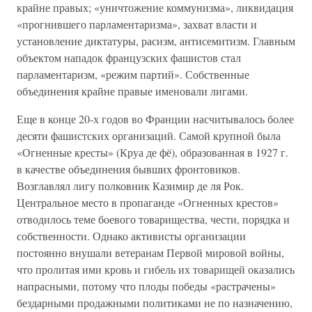
крайне правых; «уничтожение коммунизма», ликвидация
«прогнившего парламентаризма», захват власти и
установление диктатуры, расизм, антисемитизм. Главным
объектом нападок французских фашистов стал
парламентаризм, «режим партий». Собственные
объединения крайне правые именовали лигами.
Еще в конце 20-х годов во Франции насчитывалось более
десяти фашистских организаций. Самой крупной была
«Огненные кресты» (Круа де фё), образованная в 1927 г.
в качестве объединения бывших фронтовиков.
Возглавлял лигу полковник Казимир де ля Рок.
Центральное место в пропаганде «Огненных крестов»
отводилось теме боевого товарищества, чести, порядка и
собственности. Однако активисты организации
постоянно внушали ветеранам Первой мировой войны,
что пролитая ими кровь и гибель их товарищей оказались
напрасными, потому что плоды победы «растрачены»
бездарными продажными политиками не по назначению,