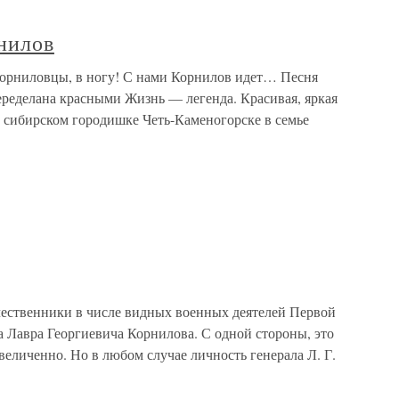
нилов
корниловцы, в ногу! С нами Корнилов идет… Песня
еределана красными Жизнь — легенда. Красивая, яркая
 в сибирском городишке Четь-Каменогорске в семье
ественники в числе видных военных деятелей Первой
 Лавра Георгиевича Корнилова. С одной стороны, это
величенно. Но в любом случае личность генерала Л. Г.