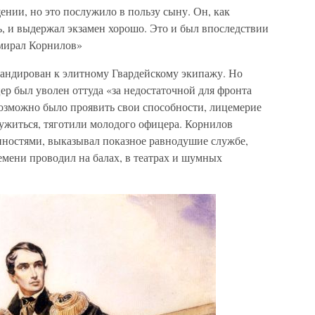
нии, но это послужило в пользу сыну. Он, как
чь, и выдержал экзамен хорошо. Это и был впоследствии
мирал Корнилов»
мандирован к элитному Гвардейскому экипажу. Но
ер был уволен оттуда «за недостаточной для фронта
возможно было проявить свои способности, лицемерие
лужиться, тяготили молодого офицера. Корнилов
нностями, выказывал показное равнодушие службе,
ремени проводил на балах, в театрах и шумных