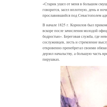
«Старик ушел от меня в большом смуще
говорится, засел вплотную, день и но
прославившийся под Севастополем ад
В начале 1825 г. Корнилов был прико
вскоре после зачисления молодой офиц
бодростью». Береговая служба, где не
сослуживцев, лесть и стремление выс
откровенно пренебрегал своими обяза
дерзил начальству, а большую часть в
пирушках.