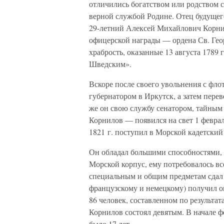
отличились богатством или родством 
верной службой Родине. Отец будущег
29-летний Алексей Михайлович Корнил
офицерской награды — ордена Св. Гео
храбрость, оказанные 13 августа 1789 
Шведским».
Вскоре после своего увольнения с фло
губернатором в Иркутск, а затем пере
же он свою службу сенатором, тайным
Корнилов — появился на свет 1 феврал
1821 г. поступил в Морской кадетский
Он обладал большими способностями, у
Морской корпус, ему потребовалось вс
специальным и общим предметам сдал 
французскому и немецкому) получил о
86 человек, составленном по результат
Корнилов состоял девятым. В начале ф
было 17 лет.