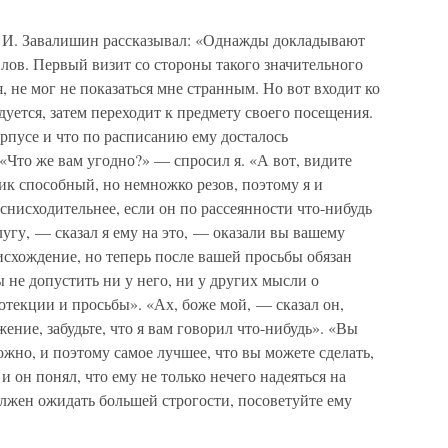
. И. Завалишин рассказывал: «Однажды докладывают
илов. Первый визит со стороны такого значительного
, не мог не показаться мне странным. Но вот входит ко
дуется, затем переходит к предмету своего посещения.
корпусе и что по расписанию ему досталось
 «Что же вам угодно?» — спросил я. «А вот, видите
ик способный, но немножко резов, поэтому я и
снисходительнее, если он по рассеянности что-нибудь
лугу, — сказал я ему на это, — оказали вы вашему
нисхождение, но теперь после вашей просьбы обязан
 не допустить ни у него, ни у других мысли о
текции и просьбы». «Ах, боже мой, — сказал он,
жение, забудьте, что я вам говорил что-нибудь». «Вы
ожно, и поэтому самое лучшее, что вы можете сделать,
и он понял, что ему не только нечего надеяться на
олжен ожидать большей строгости, посоветуйте ему