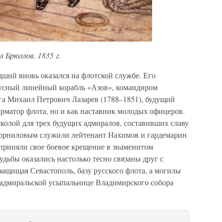
 Брюллов. 1835 г.
дший вновь оказался на флотской службе. Его
усный линейный корабль «Азов», командиром
нга Михаил Петрович Лазарев (1788–1851), будущий
орматор флота, но и как наставник молодых офицеров.
колой для трех будущих адмиралов, составивших славу
 Корниловым служили лейтенант Нахимов и гардемарин
 приняли свое боевое крещение в знаменитом
удьбы оказались настолько тесно связаны друг с
 защищая Севастополь, базу русского флота, а могилы
в адмиральской усыпальнице Владимирского собора