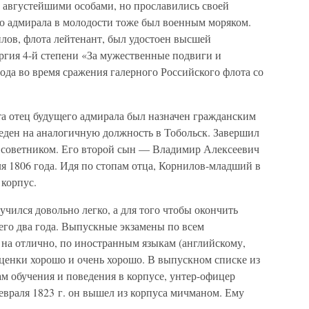
с августейшими особами, но прославились своей
о адмирала в молодости тоже был военным моряком.
ов, флота лейтенант, был удостоен высшей
ргия 4-й степени «За мужественные подвиги и
года во время сражения галерного Российского флота со
та отец будущего адмирала был назначен гражданским
веден на аналогичную должность в Тобольск. Завершил
 советником. Его второй сын — Владимир Алексеевич
я 1806 года. Идя по стопам отца, Корнилов-младший в
 корпус.
чился довольно легко, а для того чтобы окончить
его два года. Выпускные экзамены по всем
на отлично, по иностранным языкам (английскому,
ценки хорошо и очень хорошо. В выпускном списке из
ам обучения и поведения в корпусе, унтер-офицер
евраля 1823 г. он вышел из корпуса мичманом. Ему