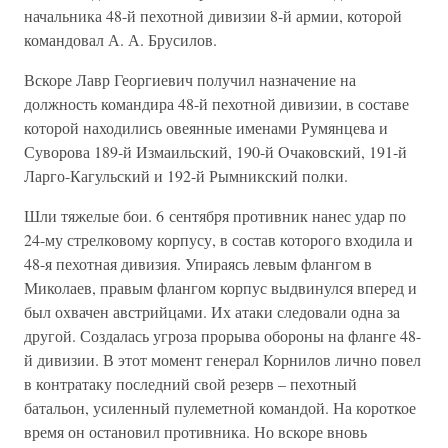
начальника 48-й пехотной дивизии 8-й армии, которой
командовал А. А. Брусилов.
Вскоре Лавр Георгиевич получил назначение на
должность командира 48-й пехотной дивизии, в составе
которой находились овеянные именами Румянцева и
Суворова 189-й Измаильский, 190-й Очаковский, 191-й
Ларго-Кагульский и 192-й Рымникский полки.
Шли тяжелые бои. 6 сентября противник нанес удар по
24-му стрелковому корпусу, в состав которого входила и
48-я пехотная дивизия. Упираясь левым флангом в
Миколаев, правым флангом корпус выдвинулся вперед и
был охвачен австрийцами. Их атаки следовали одна за
другой. Создалась угроза прорыва обороны на фланге 48-
й дивизии. В этот момент генерал Корнилов лично повел
в контратаку последний свой резерв – пехотный
батальон, усиленный пулеметной командой. На короткое
время он остановил противника. Но вскоре вновь