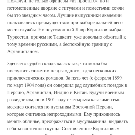
Пожалуй, не только офицеры «из простых», но и
потомственные дворяне с титулами и поместьями сочли
бы это звездным часом. Лучшие выпускники академии
пользовались преимуществом при выборе дальнейшего
места службы. Но неугомонный Лавр Корнилов выбрал
Туркестан, причем не Ташкент, уже довольно обжитый к
тому времени русскими, а беспокойную границу с
Афганистаном.
Здесь его судьба складывалась так, что могла бы
послужить сюжетом не для одного, а для нескольких
приключенческих романов. За пять лет (с февраля 1899
по март 1904 года) он совершил ряд служебных поездок в
Персию, Афганистан, Индию и Китай. Будучи военным
разведчиком, он в 1901 году с четырьмя казаками семь
месяцев скитался по пустыням Восточной Персии,
которые считались непроходимыми. Ему приходилось
менять обличье, преображаться в мусульманина, выдавать
себя за восточного купца. Составленные Корниловым