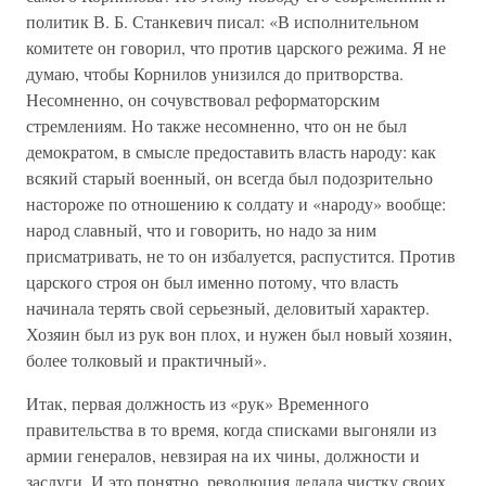
политик В. Б. Станкевич писал: «В исполнительном
комитете он говорил, что против царского режима. Я не
думаю, чтобы Корнилов унизился до притворства.
Несомненно, он сочувствовал реформаторским
стремлениям. Но также несомненно, что он не был
демократом, в смысле предоставить власть народу: как
всякий старый военный, он всегда был подозрительно
настороже по отношению к солдату и «народу» вообще:
народ славный, что и говорить, но надо за ним
присматривать, не то он избалуется, распустится. Против
царского строя он был именно потому, что власть
начинала терять свой серьезный, деловитый характер.
Хозяин был из рук вон плох, и нужен был новый хозяин,
более толковый и практичный».
Итак, первая должность из «рук» Временного
правительства в то время, когда списками выгоняли из
армии генералов, невзирая на их чины, должности и
заслуги. И это понятно, революция делала чистку своих