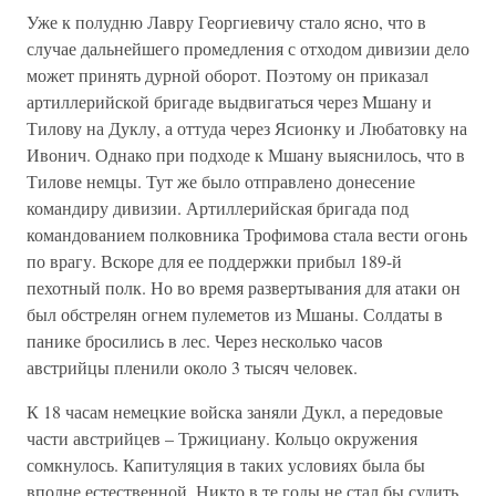
Уже к полудню Лавру Георгиевичу стало ясно, что в
случае дальнейшего промедления с отходом дивизии дело
может принять дурной оборот. Поэтому он приказал
артиллерийской бригаде выдвигаться через Мшану и
Тилову на Дуклу, а оттуда через Ясионку и Любатовку на
Ивонич. Однако при подходе к Мшану выяснилось, что в
Тилове немцы. Тут же было отправлено донесение
командиру дивизии. Артиллерийская бригада под
командованием полковника Трофимова стала вести огонь
по врагу. Вскоре для ее поддержки прибыл 189-й
пехотный полк. Но во время развертывания для атаки он
был обстрелян огнем пулеметов из Мшаны. Солдаты в
панике бросились в лес. Через несколько часов
австрийцы пленили около 3 тысяч человек.
К 18 часам немецкие войска заняли Дукл, а передовые
части австрийцев – Тржициану. Кольцо окружения
сомкнулось. Капитуляция в таких условиях была бы
вполне естественной. Никто в те годы не стал бы судить