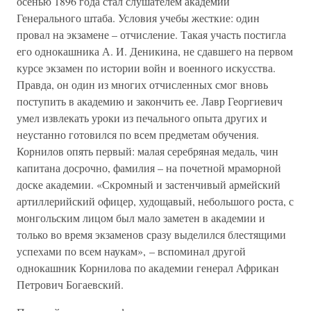
осенью 1896 года стал слушателем академии
Генерального штаба. Условия учебы жесткие: один
провал на экзамене – отчисление. Такая участь постигла
его однокашника А. И. Деникина, не сдавшего на первом
курсе экзамен по истории войн и военного искусства.
Правда, он один из многих отчисленных смог вновь
поступить в академию и закончить ее. Лавр Георгиевич
умел извлекать уроки из печального опыта других и
неустанно готовился по всем предметам обучения.
Корнилов опять первый: малая серебряная медаль, чин
капитана досрочно, фамилия – на почетной мраморной
доске академии. «Скромный и застенчивый армейский
артиллерийский офицер, худощавый, небольшого роста, с
монгольским лицом был мало заметен в академии и
только во время экзаменов сразу выделился блестящими
успехами по всем наукам», – вспоминал другой
однокашник Корнилова по академии генерал Африкан
Петрович Богаевский.