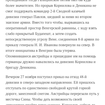
более значителен. Но прорыв Корнилова и Деникина не
смог поддержать командир 2-й Сводной казачьей
дивизии генерал Павлов, шедший за ними во втором
эшелоне армии. Вместо того чтобы, вырвавшись на
оперативный простор Венгерской равнины, с ходу взять
слабо прикрытый Будапешт, а затем создать
непосредственную угрозу Вене, соединения 8-й армии по
приказу генерала Н. И. Иванова повернули на север. В
итоге инициатива в Венгрии была утеряна.
Опомнившиеся австрийцы и пришедшие им на помощь
германцы дружно навалились на дивизию Корнилова и
бригаду Деникина.
Вечером 27 ноября поступил приказ на отход 48-й
дивизии в северо-западном направлении. Ей пришлось
отступать по единственно свободной крутой горной
дороге, занесенной снегом. Австрийцы перерезали путь у
местечка Сины. Чтобы дать возможность своей
артиллерии пройти через селение, Корнилов, собрав до