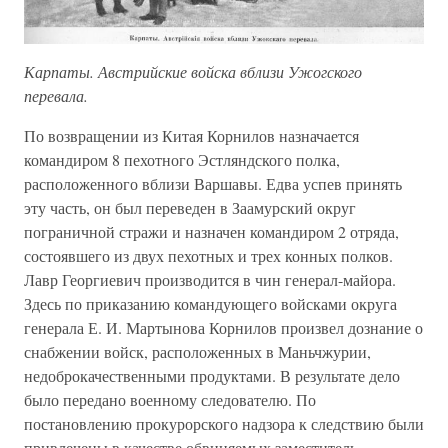
Карпаты. Австрийские войска вблизи Ужогского
перевала.
По возвращении из Китая Корнилов назначается
командиром 8 пехотного Эстляндского полка,
расположенного вблизи Варшавы. Едва успев принять
эту часть, он был переведен в Заамурский округ
пограничной стражи и назначен командиром 2 отряда,
состоявшего из двух пехотных и трех конных полков.
Лавр Георгиевич производится в чин генерал-майора.
Здесь по приказанию командующего войсками округа
генерала Е. И. Мартынова Корнилов произвел дознание о
снабжении войск, расположенных в Маньчжурии,
недоброкачественными продуктами. В результате дело
было передано военному следователю. По
постановлению прокурорского надзора к следствию были
привлечены в качестве обвиняемых заместитель