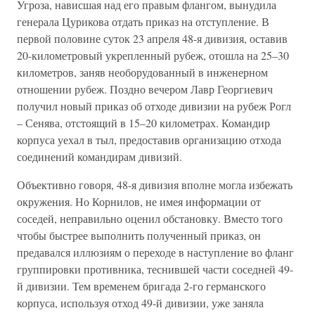
Угроза, нависшая над его правым флангом, вынудила
генерала Цурикова отдать приказ на отступление. В
первой половине суток 23 апреля 48-я дивизия, оставив
20-километровый укрепленный рубеж, отошла на 25–30
километров, заняв необорудованный в инженерном
отношении рубеж. Поздно вечером Лавр Георгиевич
получил новый приказ об отходе дивизии на рубеж Рогл
– Сенява, отстоящий в 15–20 километрах. Командир
корпуса уехал в тыл, предоставив организацию отхода
соединений командирам дивизий.
Объективно говоря, 48-я дивизия вполне могла избежать
окружения. Но Корнилов, не имея информации от
соседей, неправильно оценил обстановку. Вместо того
чтобы быстрее выполнить полученный приказ, он
предавался иллюзиям о переходе в наступление во фланг
группировки противника, теснившей части соседней 49-
й дивизии. Тем временем бригада 2-го германского
корпуса, используя отход 49-й дивизии, уже заняла