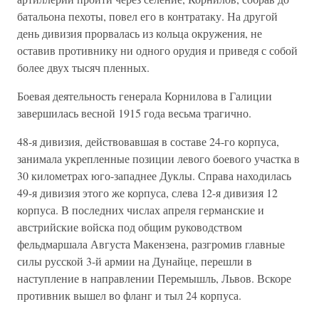
батальона пехоты, повел его в контратаку. На другой
день дивизия прорвалась из кольца окружения, не
оставив противнику ни одного орудия и приведя с собой
более двух тысяч пленных.
Боевая деятельность генерала Корнилова в Галиции
завершилась весной 1915 года весьма трагично.
48-я дивизия, действовавшая в составе 24-го корпуса,
занимала укрепленные позиции левого боевого участка в
30 километрах юго-западнее Дуклы. Справа находилась
49-я дивизия этого же корпуса, слева 12-я дивизия 12
корпуса. В последних числах апреля германские и
австрийские войска под общим руководством
фельдмаршала Августа Макензена, разгромив главные
силы русской 3-й армии на Дунайце, перешли в
наступление в направлении Перемышль, Львов. Вскоре
противник вышел во фланг и тыл 24 корпуса.