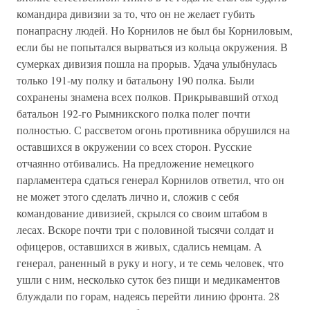
командира дивизии за то, что он не желает губить
понапрасну людей. Но Корнилов не был бы Корниловым,
если бы не попытался вырваться из кольца окружения. В
сумерках дивизия пошла на прорыв. Удача улыбнулась
только 191-му полку и батальону 190 полка. Были
сохранены знамена всех полков. Прикрывавший отход
батальон 192-го Рымникского полка полег почти
полностью. С рассветом огонь противника обрушился на
оставшихся в окружении со всех сторон. Русские
отчаянно отбивались. На предложение немецкого
парламентера сдаться генерал Корнилов ответил, что он
не может этого сделать лично и, сложив с себя
командование дивизией, скрылся со своим штабом в
лесах. Вскоре почти три с половиной тысячи солдат и
офицеров, оставшихся в живых, сдались немцам. А
генерал, раненный в руку и ногу, и те семь человек, что
ушли с ним, несколько суток без пищи и медикаментов
блуждали по горам, надеясь перейти линию фронта. 28