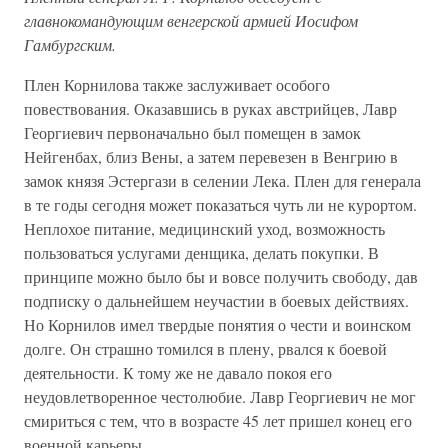
главнокомандующим венгерской армией Иосифом
Гамбургским.
Плен Корнилова также заслуживает особого
повествования. Оказавшись в руках австрийцев, Лавр
Георгиевич первоначально был помещен в замок
Нейгенбах, близ Вены, а затем перевезен в Венгрию в
замок князя Эстергази в селении Лека. Плен для генерала
в те годы сегодня может показаться чуть ли не курортом.
Неплохое питание, медицинский уход, возможность
пользоваться услугами денщика, делать покупки. В
принципе можно было бы и вовсе получить свободу, дав
подписку о дальнейшем неучастии в боевых действиях.
Но Корнилов имел твердые понятия о чести и воинском
долге. Он страшно томился в плену, рвался к боевой
деятельности. К тому же не давало покоя его
неудовлетворенное честолюбие. Лавр Георгиевич не мог
смириться с тем, что в возрасте 45 лет пришел конец его
военной карьеры.