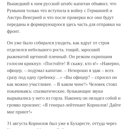
Вышедший к ним русский штабс-капитан объявил, что
Румыния только что вступила в войну с Германией и
Австро-Венгрией и что после проверки все они будут
переданы в формирующуюся здесь часть для отправки на
фронт.
Он уже было собирался уходить, как вдруг от строя
отделился небольшого роста, тощий, заросший
рыжеватой щетиной пленный. Он резким охрипшим
голосом крикнул: «Постойте! Я скажу, кто я!» «Наверно,
офицер, – подумал капитан. – Нехорошо я эдак – всех
сразу под одну гребенку…» «Вы офицер? – спросил он
как можно участливее. – В каком чине?» Человек стоял
покачиваясь: спазматические, булькающие звуки
вырывались у него из горла. Наконец он овладел собой и
громко произнес: «Я генерал-лейтенант Корнилов! Дайте
мне приют!»
31 августа Корнилов был уже в Бухаресте, оттуда через