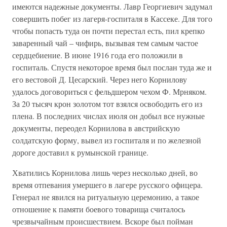
имеются надежные документы. Лавр Георгиевич задумал
совершить побег из лагеря-госпиталя в Кассеке. Для того
чтобы попасть туда он почти перестал есть, пил крепко
заваренный чай – чифирь, вызывая тем самым частое
сердцебиение. В июне 1916 года его положили в
госпиталь. Спустя некоторое время был послан туда же и
его вестовой Д. Цесарский. Через него Корнилову
удалось договориться с фельдшером чехом Ф. Мрняком.
За 20 тысяч крон золотом тот взялся освободить его из
плена. В последних числах июля он добыл все нужные
документы, переодел Корнилова в австрийскую
солдатскую форму, вывел из госпиталя и по железной
дороге доставил к румынской границе.
Хватились Корнилова лишь через несколько дней, во
время отпевания умершего в лагере русского офицера.
Генерал не явился на ритуальную церемонию, а такое
отношение к памяти боевого товарища считалось
чрезвычайным происшествием. Вскоре был пойман