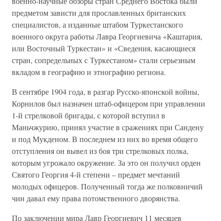
военно-научные обзоры стран Среднего Востока были
предметом зависти для прославленных британских
специалистов, а изданные штабом Туркестанского
военного округа работы Лавра Георгиевича «Каштария,
или Восточный Туркестан» и «Сведения, касающиеся
стран, сопредельных с Туркестаном» стали серьезным
вкладом в географию и этнографию региона.
В сентябре 1904 года, в разгар Русско-японской войны,
Корнилов был назначен штаб-офицером при управлении
1-й стрелковой бригады, с которой вступил в
Маньчжурию, принял участие в сражениях при Сандену
и под Мукденом. В последнем из них во время общего
отступления он вывел из боя три стрелковых полка,
которым угрожало окружение. За это он получил орден
Святого Георгия 4-й степени – предмет мечтаний
молодых офицеров. Полученный тогда же полковничий
чин давал ему права потомственного дворянства.
По заключении мира Лавр Георгиевич 11 месяцев