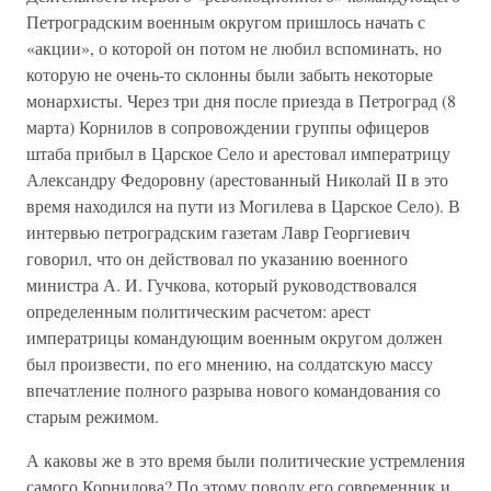
Петроградским военным округом пришлось начать с
«акции», о которой он потом не любил вспоминать, но
которую не очень-то склонны были забыть некоторые
монархисты. Через три дня после приезда в Петроград (8
марта) Корнилов в сопровождении группы офицеров
штаба прибыл в Царское Село и арестовал императрицу
Александру Федоровну (арестованный Николай II в это
время находился на пути из Могилева в Царское Село). В
интервью петроградским газетам Лавр Георгиевич
говорил, что он действовал по указанию военного
министра А. И. Гучкова, который руководствовался
определенным политическим расчетом: арест
императрицы командующим военным округом должен
был произвести, по его мнению, на солдатскую массу
впечатление полного разрыва нового командования со
старым режимом.
А каковы же в это время были политические устремления
самого Корнилова? По этому поводу его современник и