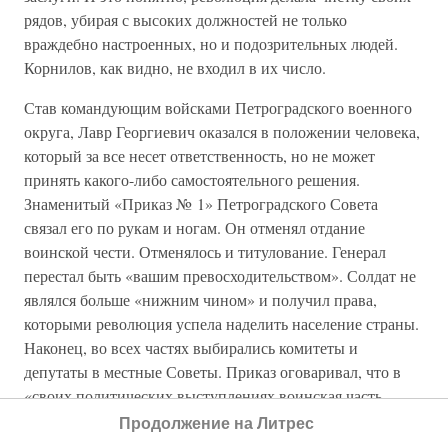
рядов, убирая с высоких должностей не только
враждебно настроенных, но и подозрительных людей.
Корнилов, как видно, не входил в их число.
Став командующим войсками Петроградского военного
округа, Лавр Георгиевич оказался в положении человека,
который за все несет ответственность, но не может
принять какого-либо самостоятельного решения.
Знаменитый «Приказ № 1» Петроградского Совета
связал его по рукам и ногам. Он отменял отдание
воинской чести. Отменялось и титулование. Генерал
перестал быть «вашим превосходительством». Солдат не
являлся больше «нижним чином» и получил права,
которыми революция успела наделить население страны.
Наконец, во всех частях выбирались комитеты и
депутаты в местные Советы. Приказ оговаривал, что в
«своих политических выступлениях воинская часть
подчиняется Совету рабочих и солдатских депутатов и
Продолжение на Литрес
своим комитетам».