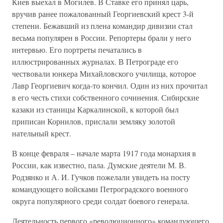
Киев выехал в Могилев. В Ставке его принял царь,
вручив ранее пожалованный Георгиевский крест 3-й
степени. Бежавший из плена командир дивизии стал
весьма популярен в России. Репортеры брали у него
интервью. Его портреты печатались в
иллюстрированных журналах. В Петрограде его
чествовали юнкера Михайловского училища, которое
Лавр Георгиевич когда-то кончил. Один из них прочитал
в его честь стихи собственного сочинения. Сибирские
казаки из станицы Каркалинской, к которой был
приписан Корнилов, прислали земляку золотой
нательный крест.
В конце февраля – начале марта 1917 года монархия в
России, как известно, пала. Думские деятели М. В.
Родзянко и А. И. Гучков пожелали увидеть на посту
командующего войсками Петроградского военного
округа популярного среди солдат боевого генерала.
Деятельность первого «революционного» командующего