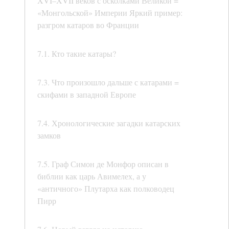
XVI–XVII веков с осколками Великой =
«Монгольской» Империи Яркий пример:
разгром катаров во Франции
7.1. Кто такие катары?
7.3. Что произошло дальше с катарами =
скифами в западной Европе
7.4. Хронологические загадки катарских
замков
7.5. Граф Симон де Монфор описан в
библии как царь Авимелех, а у
«античного» Плутарха как полководец
Пирр