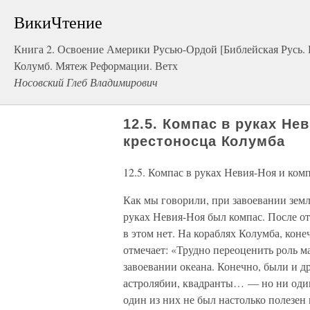
ВикиЧтение
Книга 2. Освоение Америки Русью-Ордой [Библейская Русь.
Колумб. Мятеж Реформации. Ветх
Носовский Глеб Владимирович
12.5. Компас в руках Не
крестоносца Колумба
12.5. Компас в руках Невия-Ноя и ком
Как мы говорили, при завоевании земл
руках Невия-Ноя был компас. После о
в этом нет. На кораблях Колумба, коне
отмечает: «Трудно переоценить роль 
завоевании океана. Конечно, были и
астролябии, квадранты… — но ни один 
один из них не был настолько полезен 