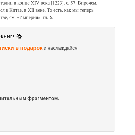
талии в конце XIV века [1223], с. 57. Впрочем,
я в Китае, в XII веке. То есть, как мы теперь
ае, см. «Империя», гл. 6.
книг! 📚
писки в подарок
и наслаждайся
омительным фрагментом.