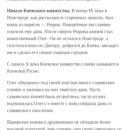
Начало Киевского княжества.
В конце IX века в
Новгороде, как рассказано в старинных записях, был
князь из варягов — Рюрик. Покорённые им славяне
платили ему дань. После смерти Рюрика князем стал
воинственный Олег. Он не остался в Новгороде, а
спустился вниз но Днепру, добрался до Киева, завладел
им и сделал его своим главным городом.
С начала X века Киевское княжество славян называется
Киевской Русью
.
Олег объединил под своей властью много славянских
племен и наложил на них тяжёлую дань. Часть
славянских князей была истреблена, часть из них
подчинилась Олегу и вместе с ним собирала дань со
славянского населения.
Варяжские князья и дружинники не обладали более
высокой культурой, чем славяне; они скоро смешались со