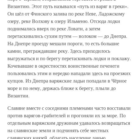
Византию. Этот путь назывался «путь из варяг в греки».
Он шёл от Финского залива по реке Неве, Ладожскому
озеру, реке Волхову к озеру Ильменю. Отсюда лодки
поднимались вверх по реке Ловати, а затем
перетаскивались сухим путем — волоком — до Днепра.
На Днепре проезду мешали пороги, то есть большие
камни, преграждавшие реку. Здесь приходилось
выгружаться и по берегу перетаскивать лодки и поклажу.
Кочевавшие в окрестностях воинственные печенеги
пользовались этим и нередко нападали здесь на проезжих
купцов. Из Днепра варяжские ладьи попадали в Чёрное
море и по нему, держась ближе к берегу, плыли до
Византии.
Славяне вместе с соседними племенами часто восставали
против варягов-грабителей и прогоняли их за море. По
отдельным варяжским дружинам удавалось возвращаться
на славянские земли и подчинять себе местных
славянских князей, облагать население данью.