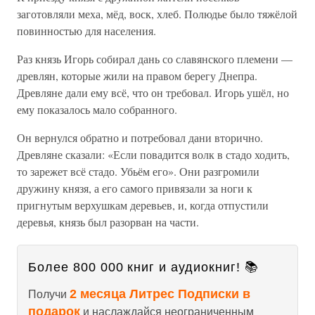
заготовляли меха, мёд, воск, хлеб. Полюдье было тяжёлой
повинностью для населения.
Раз князь Игорь собирал дань со славянского племени —
древлян, которые жили на правом берегу Днепра.
Древляне дали ему всё, что он требовал. Игорь ушёл, но
ему показалось мало собранного.
Он вернулся обратно и потребовал дани вторично.
Древляне сказали: «Если повадится волк в стадо ходить,
то зарежет всё стадо. Убьём его». Они разгромили
дружину князя, а его самого привязали за ноги к
пригнутым верхушкам деревьев, и, когда отпустили
деревья, князь был разорван на части.
Более 800 000 книг и аудиокниг! 📚
2 месяца Литрес Подписки в
Получи
подарок
и наслаждайся неограниченным