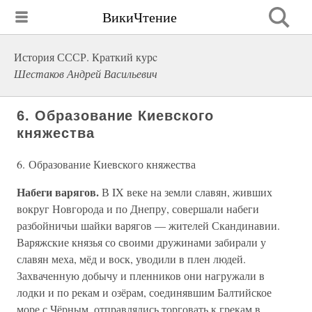
ВикиЧтение
История СССР. Краткий курc
Шестаков Андрей Васильевич
6. Образование Киевского
княжества
6. Образование Киевского княжества
Набеги варягов.
В IX веке на земли славян, живших
вокруг Новгорода и по Днепру, совершали набеги
разбойничьи шайки варягов — жителей Скандинавии.
Варяжские князья со своими дружинами забирали у
славян меха, мёд и воск, уводили в плен людей.
Захваченную добычу и пленников они нагружали в
лодки и по рекам и озёрам, соединявшим Балтийское
море с Чёрным, отправлялись торговать к грекам в