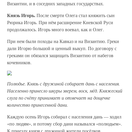
Византии, и в соседних западных государствах.
Князь Игорь.
После смерти Олега стал княжить сын
Рюрика Игорь. При нём расширение Киевской Руси
продолжалось. Игорь много воевал, как и Олег.
При нем были походы на Кавказ и на Византию. Греки
дали Игорю большой и ценный выкуп. По договору с
греками он обязался защищать Византию от набегов
кочевников.
Полюдье. Князь с дружиной собирает дань с населения.
Населенно принесло шкуры зверем, воск, мёд. Княжеский
слуга по счёту принимает и отмечает на дощечке
количество принесенной дани.
Каждую осень Игорь собирал с населения дань — ходил
«по людям», и потому сбор дани назывался «полюдьем».
К приезду князя с дружиной жители посёлков