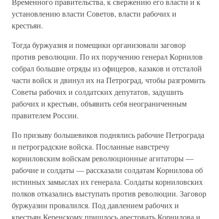
Временного правительства, к свержению его власти и к
установлению власти Советов, власти рабочих и
крестьян.
Тогда буржуазия и помещики организовали заговор
против революции. По их поручению генерал Корнилов
собрал большие отряды из офицеров, казаков и отсталой
части войск и двинул их на Петроград, чтобы разгромить
Советы рабочих и солдатских депутатов, задушить
рабочих и крестьян, объявить себя неограниченным
правителем России.
По призыву большевиков поднялись рабочие Петрограда
и петроградские войска. Посланные навстречу
корниловским войскам революционные агитаторы —
рабочие и солдаты — рассказали солдатам Корнилова об
истинных замыслах их генерала. Солдаты корниловских
полков отказались выступать против революции. Заговор
буржуазии провалился. Под давлением рабочих и
крестьян Керенскому пришлось арестовать Корнилова и