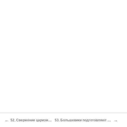
←
→
52. Свержение царизма в феврале 1917 года
53. Большевики подготовляют социалистическую революцию