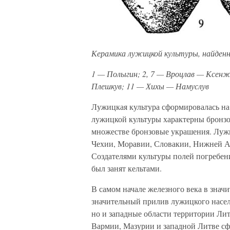
Керамика лужицкой культуры, найденна
1 — Полыгин; 2, 7 — Вроцлав — Ксенже 
Плешкув; 11 — Хихы — Намуслув
Лужицкая культура сформировалась на
лужицкой культуры характерны бронзо
множестве бронзовые украшения. Лужи
Чехии, Моравии, Словакии, Нижней Ав
Создателями культуры полей погребени
был занят кельтами.
В самом начале железного века в зна
значительный прилив лужицкого населе
но и западные области территории Лит
Вармии, Мазурии и западной Литве сф