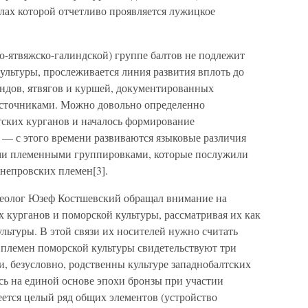
лах которой отчетливо проявляется лужицкое
о-ятвяжско-галиндской) группе балтов не подлежит
культуры, прослеживается линия развития вплоть до
индов, ятвягов и куршей, документированных
сточниками. Можно довольно определенно
лтских курганов и началось формирование
 — с этого времени развиваются языковые различия
ми племенными группировками, которые послужили
непровских племен[3].
хеолог Юзеф Костшевский обращал внимание на
х курганов и поморской культуры, рассматривая их как
льтуры. В этой связи их носителей нужно считать
 племен поморской культуры свидетельствуют три
ти, безусловно, родственны культуре западнобалтских
сь на единой основе эпохи бронзы при участии
еется целый ряд общих элементов (устройство