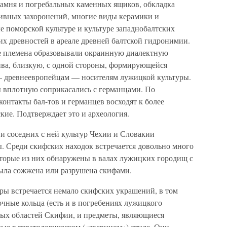
амня и погребальных каменных ящиков, обкладка
ивных захоронений, многие виды керамики и
е поморской культуре и культуре западнобалтских
их древностей в ареале древней балтской гидронимии.
ие племена образовывали окраинную диалектную
ива, близкую, с одной стороны, формирующейся
— древнеевропейцам — носителям лужицкой культуры.
ы вплотную соприкасались с германцами. По
контакты бал-тов и германцев восходят к более
кие. Подтверждает это и археология.
 и соседних с ней культур Чехии и Словакии
. Среди скифских находок встречается довольно много
оторые из них обнаружены в валах лужицких городищ с
ыла сожжена или разрушена скифами.
уры встречается немало скифских украшений, в том
чные кольца (есть и в погребениях лужицкого
пных областей Скифии, и предметы, являющиеся
ые в тератологическом («зверином») стиле. Они