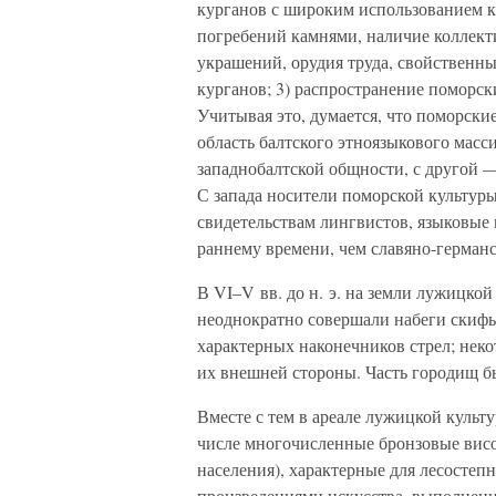
курганов с широким использованием к
погребений камнями, наличие коллект
украшений, орудия труда, свойственны
курганов; 3) распространение поморск
Учитывая это, думается, что поморск
область балтского этноязыкового масс
западнобалтской общности, с другой 
С запада носители поморской культур
свидетельствам лингвистов, языковые 
раннему времени, чем славяно-германс
В VI–V вв. до н. э. на земли лужицкой
неоднократно совершали набеги скифы
характерных наконечников стрел; нек
их внешней стороны. Часть городищ б
Вместе с тем в ареале лужицкой культ
числе многочисленные бронзовые висо
населения), характерные для лесосте
произведениями искусства, выполненн