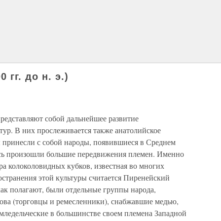
гг. до н. э.)
представляют собой дальнейшее развитие
ур. В них прослеживается также анатолийское
ы принесли с собой народы, появившиеся в Среднем
десь произошли большие передвижения племен. Именно
ура колоколовидных кубков, известная во многих
остранения этой культуры считается Пиренейский
как полагают, были отдельные группы народа,
ова (торговцы и ремесленники), снабжавшие медью,
емледельческие в большинстве своем племена Западной