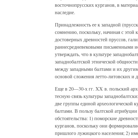
восточнопрусских курганов, в материа
наследие.
Принадлежность ее к западной (прусск
сомнению, поскольку, начиная с этой 
достоверных древностей пруссов, гал
раннесредневековыми письменными и
утверждать, что в культуре западноба
западнобалтской этнической общности
между западными балтами и их други
основой сложения летто-литовских и д
Еще в 20—30-х гг. XX в. польский ар
тесную связь культуры западнобалтски
две группы единой археологической ку
балтами. В пользу балтской атрибуции
обстоятельства: 1) поморские древнос
курганов, поскольку они формировали
пришлого лужицкого населения; 2) им