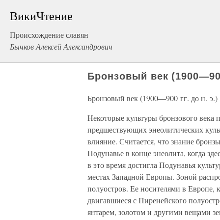
ВикиЧтение
Происхождение славян
Бычков Алексей Александрович
Бронзовый век (1900—900 
Бронзовый век (1900—900 гг. до н. э.)
Некоторые культуры бронзового века 
предшествующих энеолитических культ
влияние. Считается, что знание бронз
Подунавье в конце энеолита, когда з
в это время достигла Подунавья культ
местах Западной Европы. Зоной распр
полуостров. Ее носителями в Европе, 
двигавшиеся с Пиренейского полуостр
янтарем, золотом и другими вещами з