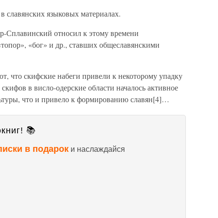
в славянских языковых материалах.
р-Сплавинский относил к этому времени
топор», «бог» и др., ставших общеславянскими
т, что скифские набеги привели к некоторому упадку
 скифов в висло-одерские области началось активное
ьтуры, что и привело к формированию славян[4]…
книг! 📚
писки в подарок
и наслаждайся