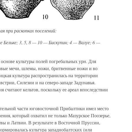
я при раскопках поселений:
Бельке; 3, 5, 8 — 10 — Бискупин; 4 — Валуе; 6 —
 основе культуры полей погребальных урн. Для
вые мечи, шлемы, ножи, бритвенные ножи и во
цкая культура распространилась на территории
стрии, Силезии и на северо-западе Задунавья.
я считают кельтов, поскольку ее ареал впоследствии
чительной части юговосточной Прибалтики имел место
ния, который охватил не только Мазурское Поозерье,
вы и Латвии. В результате в Восточной Пруссии,
ормировалась культура западнобалтских (или