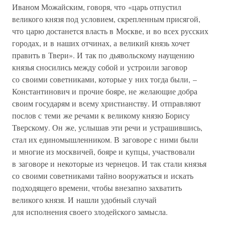
Иваном Можайским, говоря, что «царь отпустил
великого князя под условием, скрепленным присягой,
что царю достанется власть в Москве, и во всех русских
городах, и в наших отчинах, а великий князь хочет
править в Твери». И так по дьявольскому наущению
князья сносились между собой и устроили заговор
со своими советниками, которые у них тогда были, –
Константинович и прочие бояре, не желающие добра
своим государям и всему христианству. И отправляют
послов с теми же речами к великому князю Борису
Тверскому. Он же, услышав эти речи и устрашившись,
стал их единомышленником. В заговоре с ними были
и многие из москвичей, бояре и купцы, участвовали
в заговоре и некоторые из чернецов. И так стали князья
со своими советниками тайно вооружаться и искать
подходящего времени, чтобы внезапно захватить
великого князя. И нашли удобный случай
для исполнения своего злодейского замысла.