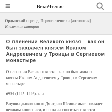
ВикиЧтение
Ордынский период. Первоисточники [антология]
Коллектив авторов
О пленении Великого князя – как он
был захвачен князем Иваном
Андреевичем у Троицы в Сергиевом
монастыре
О пленении Великого князя – как он был захвачен
князем Иваном Андреевичем у Троицы в Сергиевом
монастыре
6954 (1445–1446). ‹…›
Внушил дьявол князю Дмитрию Шемяке мысль овладеть
великим княжением, и он начал сноситься с князем