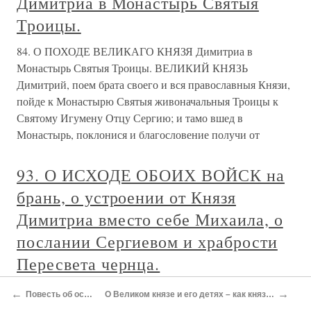
Димитриа в Монастырь Святыя
Троицы.
84. О ПОХОДЕ ВЕЛИКАГО КНЯЗЯ Димитриа в
Монастырь Святыя Троицы. ВЕЛИКИЙ КНЯЗЬ
Димитрий, поем брата своего и вся православныя Князи,
пойде к Монастырю Святыя живоначальныя Троицы к
Святому Игумену Отцу Сергию; и тамо вшед в
Монастырь, поклонися и благословение получи от
93. О ИСХОДЕ ОБОИХ ВОЙСК на
брань, о устроении от Князя
Димитриа вместо себе Михаила, о
послании Сергиевом и храбрости
Пересвета чернца.
93. О ИСХОДЕ ОБОИХ ВОЙСК на брань, о устроении
←
→
Повесть об ослеплении Василия II
О Великом князе и его детях – как князь Дмитрий Шемяка выпустил их из Углича
от Князя Димитриа вместо себе Михаила, о послании