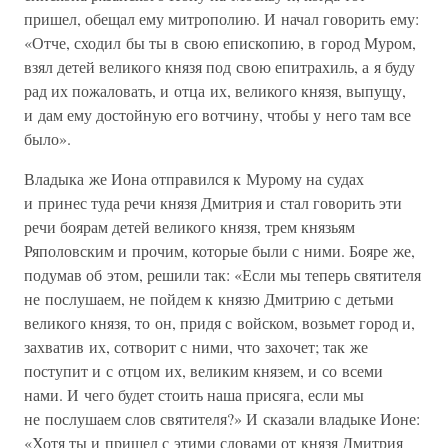
пришел, обещал ему митрополию. И начал говорить ему:
«Отче, сходил бы ты в свою епископию, в город Муром,
взял детей великого князя под свою епитрахиль, а я буду
рад их пожаловать, и отца их, великого князя, выпущу,
и дам ему достойную его вотчину, чтобы у него там все
было».
Владыка же Иона отправился к Мурому на судах
и принес туда речи князя Дмитрия и стал говорить эти
речи боярам детей великого князя, трем князьям
Ряполовским и прочим, которые были с ними. Бояре же,
подумав об этом, решили так: «Если мы теперь святителя
не послушаем, не пойдем к князю Дмитрию с детьми
великого князя, то он, придя с войском, возьмет город и,
захватив их, сотворит с ними, что захочет; так же
поступит и с отцом их, великим князем, и со всеми
нами. И чего будет стоить наша присяга, если мы
не послушаем слов святителя?» И сказали владыке Ионе:
«Хотя ты и пришел с этими словами от князя Дмитрия