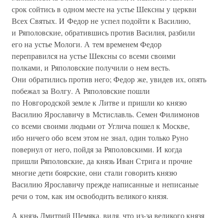
срок сойтись в одном месте на устье Шексны у церкви
Всех Святых. И Федор не успел подойти к Василию,
и Ряполовские, обратившись против Василия, разбили
его на устье Мологи. А тем временем Федор
переправился на устье Шексны со всеми своими
полками, и Ряполовские получили о нем весть.
Они обратились против него; Федор же, увидев их, опять
побежал за Волгу. А Ряполовские пошли
по Новгородской земле к Литве и пришли ко князю
Василию Ярославичу в Мстиславль. Семен Филимонов
со всеми своими людьми от Углича пошел к Москве,
ибо ничего обо всем этом не знал, один только Руно
повернул от него, пойдя за Ряполовскими. И когда
пришли Ряполовские, да князь Иван Стрига и прочие
многие дети боярские, они стали говорить князю
Василию Ярославичу прежде написанные и неписаные
речи о том, как им освободить великого князя.
А князь Дмитрий Шемяка, видя, что из-за великого князя