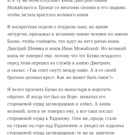
Можайского к Троице со многими своими и его людьми,
чтобы застать врасплох великого князя.
В воскресенье недели о блудном сыне, во время
литургии, прискакал к великому князю человек по имени
Бунко, чтобы сообщить, что идут на него ратью князь
Дмитрий Шемяка и князь Иван Можайский. Но великий
князь не поверил ему, потому что тот Бунко незадолго
перед этим перешел на службу к князю Дмитрию,
и сказал: «Так сеют смуту между нами. А я со своей
братьею целовал крест. Как же может быть такое?»
И велел прогнать Бунко из монастыря и воротить
обратно. И когда тот был на Воре, захватил его
сторожевой отряд заговорщиков и избил. А князь
великий, хотя и не поверил ему, а все-таки послал
сторожевой отряд к Радонежу. Они же, придя, стали
на страже на горе над Радонежем, и увидел их издалека
сторожевой отряд заговорщиков; те же не заметили