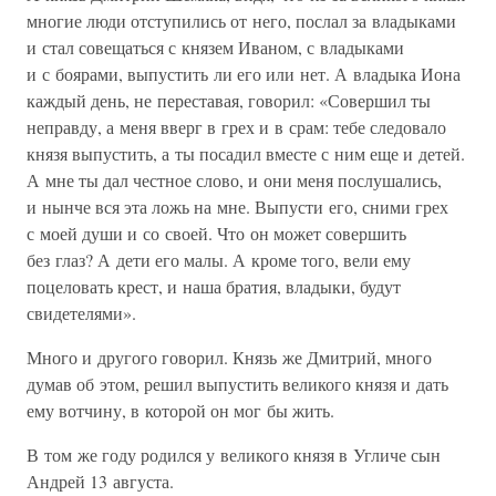
многие люди отступились от него, послал за владыками
и стал совещаться с князем Иваном, с владыками
и с боярами, выпустить ли его или нет. А владыка Иона
каждый день, не переставая, говорил: «Совершил ты
неправду, а меня вверг в грех и в срам: тебе следовало
князя выпустить, а ты посадил вместе с ним еще и детей.
А мне ты дал честное слово, и они меня послушались,
и нынче вся эта ложь на мне. Выпусти его, сними грех
с моей души и со своей. Что он может совершить
без глаз? А дети его малы. А кроме того, вели ему
поцеловать крест, и наша братия, владыки, будут
свидетелями».
Много и другого говорил. Князь же Дмитрий, много
думав об этом, решил выпустить великого князя и дать
ему вотчину, в которой он мог бы жить.
В том же году родился у великого князя в Угличе сын
Андрей 13 августа.