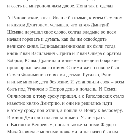
и сесть на митрополичьем дворе. Иона так и сделал.
А Ряполовские, князь Иван с братьями, князем Семеном
и князем Дмитрием, услышав, что князь Дмитрий
Шемяка нарушил свое слово, солгал владыке во всем,
начали горевать и думать, как бы им освободить
великого князя. Единомышленниками их были тогда
князь Иван Васильевич Стрига и Иван Ощера с братом
Бобром, Юшко Драница и иные многие дети боярские,
придворные великого князя. С ними же в сговоре был
Семен Филимонов со всеми детьми, Русалко, Руно
и иные многие дети боярские. И установили срок – всем
быть под Угличем в Петров день в полдень. И Семен
Филимонов к тому сроку пришел, а о Ряполовских стало
известно князю Дмитрию, и они не решились идти
к этому сроку под Углич, а пошли за Волгу к Белоозеру.
И князь Дмитрий послал за ними с Углича рать
с Васильем Вепревым, послал также за ними Федора
Михайловича с многими полками, и назначен был им