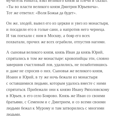
мучитель Никита, взял великого князя за плечи и сказал:
«Ты во власти великого князя Дмитрия Юрьевича».
Тот же ответил: «Воля Божья да будет».
Он же, злодей, вывел его из церкви и увез из монастыря,
и посадили его в голые сани, а напротив него чернеца.
И так поехали с ним в Москву, а бояр его всех
похватали, прочих же всех ограбили, отпустив нагими.
А сыновья великого князя, князь Иван да князь Юрий,
спрятались в том же монастыре: кровопийцы эти, словно
завершив счастливый лов, удалились, не позаботившись
и даже не спросив о них. Сыновья же великого князя,
Иоанн и Юрий, в ту же ночь бежали из монастыря
с оставшимися людьми, которым удалось вместе с ними
спрятаться. Прибежали они к князю Ивану Ряполовскому
в Юрьев, в его село Боярово. Князь же Иван со своими
братьями, с Семеном и с Дмитрием, и со всеми своими
людьми бежал к Мурому и там затворились с многими
людьми.