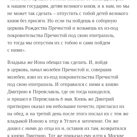
к нашим государям, детям великого князя, и к нам, но мы
не может так сделать – отпустить с тобой детей великого
князя без присяги. Но если ты пойдешь в соборную
церковь Рождества Пречистой и возьмешь их из-под
покровительства Пречистой под свою епитрахиль,
то тогда мы отпустим их с тобою и сами пойдем
с ними».
Владыка же Иона обещал так сделать. И, войдя
в церковь, начал молебен Пречистой и, совершив
молебен, взял их из-под покровительства Пречистой
под свою епитрахиль. И отправился с ними к князю
Дмитрию в Переяславль, где он тогда находился,
и пришел в Переяславль 6 мая. Князь же Дмитрий
притворно оказал им небольшие почести, пригласил их
на обед, и на третий день после этого послал их с тем же
владыкой Ионою к отцу в Углич в заточение. Он же
дошел с ними до отца их и, оставив их там, возвратился
к князю Дмитрию. Тот же приказал ему идти к Москве