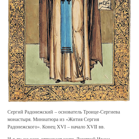
Сергий Радонежский – основатель Троице-Сергиева
монастыря. Миниатюра из «Жития Сергия
Радонежского». Конец XVI – начало XVII вв.
И в ту же ночь отпускает князь Дмитрий Ивана