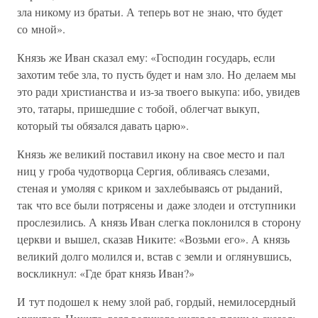
зла никому из братьи. А теперь вот не знаю, что будет
со мной».
Князь же Иван сказал ему: «Господин государь, если
захотим тебе зла, то пусть будет и нам зло. Но делаем мы
это ради христианства и из-за твоего выкупа: ибо, увидев
это, татары, пришедшие с тобой, облегчат выкуп,
который ты обязался давать царю».
Князь же великий поставил икону на свое место и пал
ниц у гроба чудотворца Сергия, обливаясь слезами,
стеная и умоляя с криком и захлебываясь от рыданий,
так что все были потрясены и даже злодеи и отступники
прослезились. А князь Иван слегка поклонился в сторону
церкви и вышел, сказав Никите: «Возьми его». А князь
великий долго молился и, встав с земли и оглянувшись,
воскликнул: «Где брат князь Иван?»
И тут подошел к нему злой раб, гордый, немилосердный