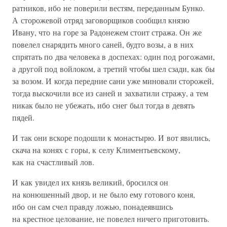
ратников, ибо не поверили вестям, переданным Бунко.
А сторожевой отряд заговорщиков сообщил князю
Ивану, что на горе за Радонежем стоит стража. Он же
повелел снарядить много саней, будто возы, а в них
спрятать по два человека в доспехах: один под рогожами,
а другой под войлоком, а третий чтобы шел сзади, как бы
за возом. И когда передние сани уже миновали сторожей,
тогда выскочили все из саней и захватили стражу, а тем
никак было не убежать, ибо снег был тогда в девять
пядей.
И так они вскоре подошли к монастырю. И вот явились,
скача на конях с горы, к селу Климентьевскому,
как на счастливый лов.
И как увидел их князь великий, бросился он
на конюшенный двор, и не было ему готового коня,
ибо он сам счел правду ложью, понадеявшись
на крестное целование, не повелел ничего приготовить.