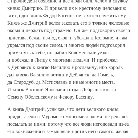
а прочие дети боярские и все люди били челом в службу
князю Дмитрию. И привели их к крестному целованию
всех, один лишь Федор Басенок не захотел служить ему.
Князь же Дмитрий велел заковать его в тяжкие железные
оковы и держать под стражею. Он же, подговорив своего
пристава, бежал из-под оков, и убежал к Коломне, и там
укрылся под своим селом, и многих людей подговорил
примкнуть к себе, пограбил Коломенские уезды
и побежал в Литву с многими людьми. И прибежал
в Дебрянск к князю Василию Ярославичу, ибо король
дал князю Василию вотчину Дебрянск, да Гомель,
да Стародуб, да Мстиславль и иные многие места.
И князь Василий Ярославич отдал Дебрянск князю
Семену Оболенскому и Федору Басенку.
А князь Дмитрий, услыхав, что дети великого князя,
придя, засели в Муроме со многими людьми, не решался
посылать за ними, потому что все люди негодовали из-за
его вокняжения и замышляли против него самого, желая