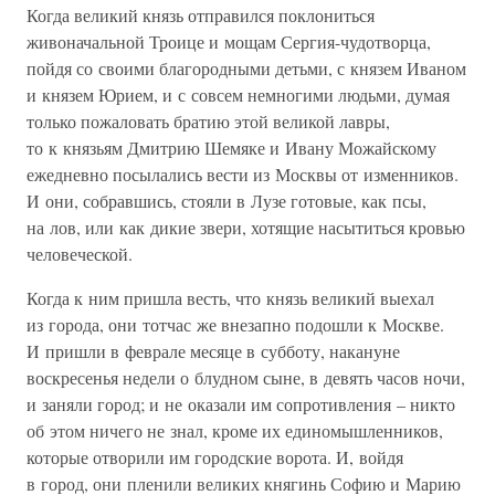
Когда великий князь отправился поклониться
живоначальной Троице и мощам Сергия-чудотворца,
пойдя со своими благородными детьми, с князем Иваном
и князем Юрием, и с совсем немногими людьми, думая
только пожаловать братию этой великой лавры,
то к князьям Дмитрию Шемяке и Ивану Можайскому
ежедневно посылались вести из Москвы от изменников.
И они, собравшись, стояли в Лузе готовые, как псы,
на лов, или как дикие звери, хотящие насытиться кровью
человеческой.
Когда к ним пришла весть, что князь великий выехал
из города, они тотчас же внезапно подошли к Москве.
И пришли в феврале месяце в субботу, накануне
воскресенья недели о блудном сыне, в девять часов ночи,
и заняли город; и не оказали им сопротивления – никто
об этом ничего не знал, кроме их единомышленников,
которые отворили им городские ворота. И, войдя
в город, они пленили великих княгинь Софию и Марию