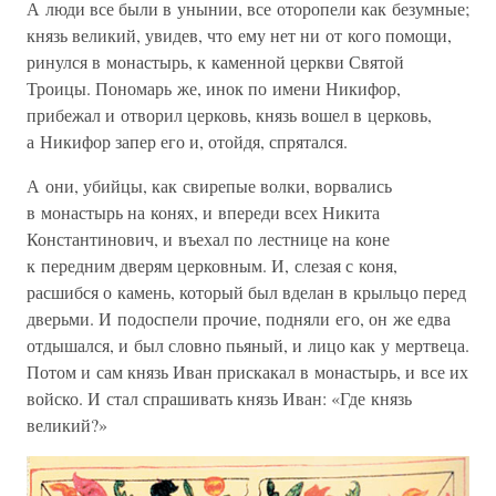
А люди все были в унынии, все оторопели как безумные;
князь великий, увидев, что ему нет ни от кого помощи,
ринулся в монастырь, к каменной церкви Святой
Троицы. Пономарь же, инок по имени Никифор,
прибежал и отворил церковь, князь вошел в церковь,
а Никифор запер его и, отойдя, спрятался.
А они, убийцы, как свирепые волки, ворвались
в монастырь на конях, и впереди всех Никита
Константинович, и въехал по лестнице на коне
к передним дверям церковным. И, слезая с коня,
расшибся о камень, который был вделан в крыльцо перед
дверьми. И подоспели прочие, подняли его, он же едва
отдышался, и был словно пьяный, и лицо как у мертвеца.
Потом и сам князь Иван прискакал в монастырь, и все их
войско. И стал спрашивать князь Иван: «Где князь
великий?»