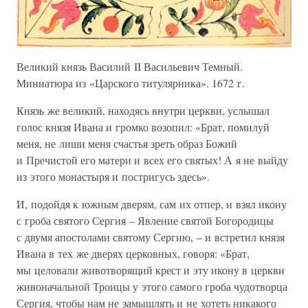
Великий князь Василий II Васильевич Темный.
Миниатюра из «Царского титулярника». 1672 г.
Князь же великий, находясь внутри церкви, услышал
голос князя Ивана и громко возопил: «Брат, помилуй
меня, не лиши меня счастья зреть образ Божий
и Пречистой его матери и всех его святых! А я не выйду
из этого монастыря и постригусь здесь».
И, подойдя к южным дверям, сам их отпер, и взял икону
с гроба святого Сергия – Явление святой Богородицы
с двумя апостолами святому Сергию, – и встретил князя
Ивана в тех же дверях церковных, говоря: «Брат,
мы целовали животворящий крест и эту икону в церкви
живоначальной Троицы у этого самого гроба чудотворца
Сергия, чтобы нам не замышлять и не хотеть никакого