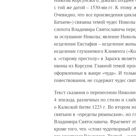
с той же датой – 1530-ми гг. К этому 
Очевидно, что все произведения цикла
Батыем») связаны темой чудес Николы
слепота Владимира Святославича пере
за ослушание Николы; явление Николы
исцеление Евстафия – исцеление жены
исцеление глухонемого Климента («Ко
к «старому престолу» в Заразск являе
иконы из Корсуня. Главной темой про
оформленные в жанре «чуда». И тольк
повествования, не содержит чудес свя
Текст сказания о перенесении Николин
4 эпизода, различных по стилю и сла
о Калкской битве 1223 г. Во втором эп
святыни в «пределы рязаньския», но г
Владимира Святославича. Фрагмент эт
кроме того, что «стоял чудотворный об
где крестился Владимир. Третий – наи