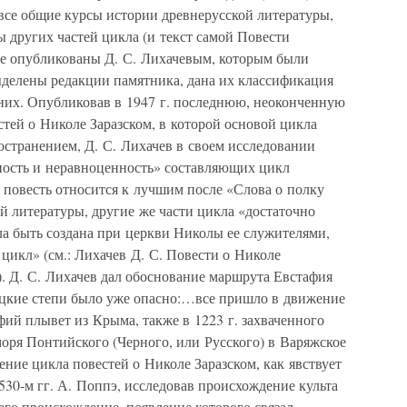
 все общие курсы истории древнерусской литературы,
ы других частей цикла (и текст самой Повести
е опубликованы Д. С. Лихачевым, которым были
ыделены редакции памятника, дана их классификация
них. Опубликовав в 1947 г. последнюю, неоконченную
стей о Николе Заразском, в которой основой цикла
ространением, Д. С. Лихачев в своем исследовании
ность и неравноценность» составляющих цикл
 повесть относится к лучшим после «Слова о полку
й литературы, другие же части цикла «достаточно
ла быть создана при церкви Николы ее служителями,
 цикл» (см.: Лихачев Д. С. Повести о Николе
58). Д. С. Лихачев дал обоснование маршрута Евстафия
вецкие степи было уже опасно:…все пришло в движение
ий плывет из Крыма, также в 1223 г. захваченного
оря Понтийского (Черного, или Русского) в Варяжское
ение цикла повестей о Николе Заразском, как явствует
1530-м гг. А. Поппэ, исследовав происхождение культа
его происхождение, появление которого связал