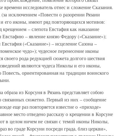
же времени исследователь отнес и сложение Сказания.
 (за исключением «Повести о разорении Рязани
 и его иконы, имеют ряд повторяющихся мотивов:
д крещением – слепота Евстафия как наказание
 Евстафию – явление князю Федору («Сказание»);
 Евстафия («Сказание») – исцеление Сазона –
ломенское чудо»); чудесное перенесение иконы
тся своего рода редукцией сюжета долгого шествия
изведений являются чудеса Николы и его иконы,
о Повесть, ориентированная на традиции воинского
тыни.
а образа из Корсуня в Рязань представляет собою
бо связанных сюжетно. Первый из них – сообщение
изоде еще раз повторяется известие о «приходе»
лавное место отведено рассказу о крещении в Корсуне
от в целом ничем не связан с темой иконы Николы,
раз во граде Корсуни посреди града, близ церкви»,
более яркий – фрагмент повествует о явлении Николы