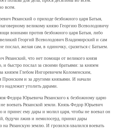
во всем.
вич Рязанский о приходе безбожного царя Батыя,
благоверному великому князю Георгию Всеволодовичу
мощи воинами против безбожного царя Батыя, либо
е великий Георгий Всеволодович Владимирский и сам
е послал, желая сам, в одиночку, сразиться с Батыем.
ч Рязанский, что нет помощи от великого князя
 и быстро послал за своими братьями: за князем
а князем Глебом Ингоревичем Коломенским,
м Пронским и за другими князьями. И начали
ого надлежит утолить дарами.
нязя Федора Юрьевича Рязанского к безбожному царю
не воевать Рязанской земли. Князь Федор Юрьевич
 и принес ему дары и молил царя, чтобы не воевал он
й, будучи лжив и немилосерд, принял дары
 на Рязанскую землю. И грозился-хвалился воевать