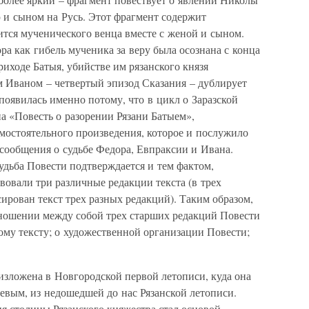
и сыном на Русь. Этот фрагмент содержит
ится мученического венца вместе с женой и сыном.
ра как гибель мученика за веру была осознана с конца
приходе Батыя, убийстве им рязанского князя
м Иваном – четвертый эпизод Сказания – дублирует
появилась именно потому, что в цикл о Заразской
на «Повесть о разорении Рязани Батыем»,
амостоятельного произведения, которое и послужило
сообщения о судьбе Федора, Евпраксии и Ивана.
удьба Повести подтверждается и тем фактом,
вовали три различные редакции текста (в трех
рован текст трех разных редакций). Таким образом,
тношении между собой трех старших редакций Повести
ому тексту; о художественной организации Повести;
 изложена в Новгородской первой летописи, куда она
чевым, из недошедшей до нас Рязанской летописи.
я столицы Рязанского княжества стал основой