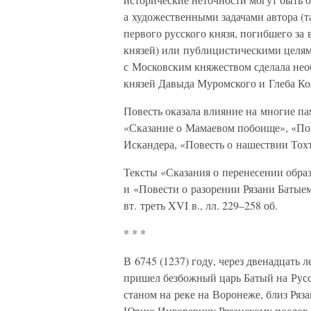
а художественными задачами автора (т
первого русского князя, погибшего за 
князей) или публицистическими целям
с Московским княжеством сделала нео
князей Давыда Муромского и Глеба Ко
Повесть оказала влияние на многие п
«Сказание о Мамаевом побоище», «Пов
Искандера, «Повесть о нашествии Тохт
Тексты «Сказания о перенесении обра
и «Повести о разорении Рязани Батыем
вт. треть XVI в., лл. 229–258 об.
* * *
В 6745 (1237) году, через двенадцать 
пришел безбожный царь Батый на Русс
станом на реке на Воронеже, близ Ряз
Юрию Ингоревичу Рязанскому послов бе