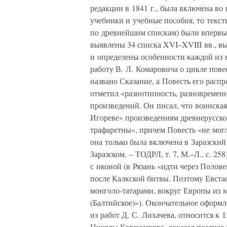
редакции в 1841 г., была включена во
учебники и учебные пособия, то текст
по древнейшим спискам) были впервы
выявлены 34 списка XVI–XVIII вв., в
и определены особенности каждой из 
работу В. Л. Комаровича о цикле пове
названо Сказание, а Повесть его расп
отметил «разнотипность, разновремен
произведений. Он писал, что воинская
Игореве» произведениям древнерусско
трафаретны», причем Повесть «не мог
она только была включена в Заразский
Заразском. – ТОДРЛ, т. 7, М.–Л., с. 2
с иконой (в Рязань «идти через Поло
после Калкской битвы. Поэтому Евстаф
монголо-татарами, вокруг Европы из м
(Балтийское)»). Окончательное оформл
из работ Д. С. Лихачева, относится к 
Николы Корсунского, доказал позднее 