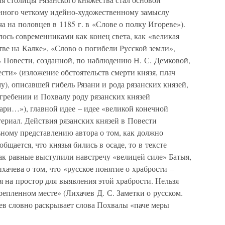
нного четкому идейно-художественному замыслу
а на половцев в 1185 г. в «Слове о полку Игореве»).
ось современниками как конец света, как «великая
тве на Калке», «Слово о погибели Русской земли»,
 Повести, созданной, по наблюдению Н. С. Демковой,
сти» (изложение обстоятельств смерти князя, плач
у), описавшей гибель Рязани и рода рязанских князей,
гребении и Похвалу роду рязанских князей
ари…»), главной идее – идее «великой конечной
ериал. Действия рязанских князей в Повести
ному представлению автора о том, как должно
общается, что князья бились в осаде, то в тексте
как равные выступили навстречу «велицей силе» Батыя,
хачева о том, что «русское понятие о храбрости –
я на простор для выявления этой храбрости. Нельзя
репленном месте» (Лихачев Д. С. Заметки о русском.
нцев словно раскрывает слова Похвалы «паче меры