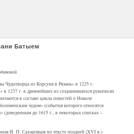
зани Батыем
обаковой
ы Чудотворца из Корсуня в Рязань» в 1225 г.
» в 1237 г. в древнейших из сохранившихся рукописях
 читаются в составе цикла повестей о Николе
«Коломенским чудом» (события которого относятся
м» (доведенным до 1615 г., в некоторых списках –
ная И. П. Сахаровым по тексту поздней (XVI в.)