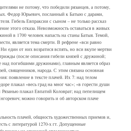
ителями не потому, что победили рязанцев, а потому,
вых. Федор Юрьевич, посланный к Батыю с дарами,
теля. Гибель Евпраксии с сыном – не только рассказ
ние этого отказа. Невозможность оставаться в живых
иной в 1700 человек напасть на станы Батыя. Темой,
сти, является тема смерти. В рефрене «вси равно
и един от них возратися вспять, но вси вкупе мертви
 трижды (после описания гибели князей с дружиной;
че над погибшими дружинами), главным является образ
зей, священников, народа. С этим связана основная
ия: появление в тексте плачей. Их 7: над телом
оре плакал «весь град на мног час»; «в горести души
 и Рязанью плакал Евпатий Коловрат; над пепелищем
нгоревич; можно говорить и об авторском плаче
льность плачей, общность художественных приемов и,
есть с литературой 1270-х гт. Допущенные
объяснены не эпической отдаленностью,