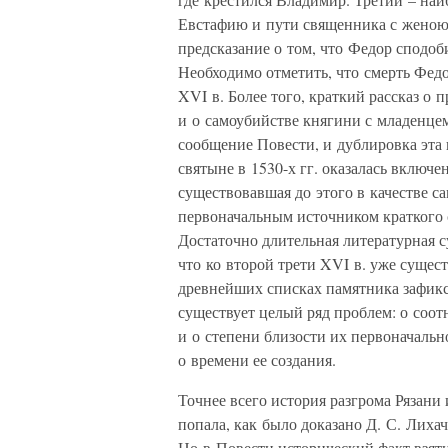
Евстафию и пути священника с женою 
предсказание о том, что Федор сподоб
Необходимо отметить, что смерть Федо
XVI в. Более того, краткий рассказ о 
и о самоубийстве княгини с младенце
сообщение Повести, и дублировка эта 
святыне в 1530-х гг. оказалась включе
существовавшая до этого в качестве с
первоначальным источником краткого 
Достаточно длительная литературная с
что ко второй трети XVI в. уже сущест
древнейших списках памятника зафикси
существует целый ряд проблем: о соо
и о степени близости их первоначальн
о времени ее создания.
Точнее всего история разгрома Рязани
попала, как было доказано Д. С. Лиха
Но в Повести исторический факт взяти