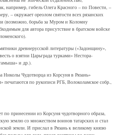
ак, например, гибель Олега Красного – по Повести, –
веру, – окружает ореолом святости всех рязанских
и (возможно, борьба за Муром и Коломну
бходимым для автора присутствие в братском войске
ломенского).
амятники древнерусской литературы («Задонщину»,
есть о взятии Царьграда турками» Нестора-
амыша» и др.).
за Николы Чудотворца из Корсуня в Рязань»
» печатаются по рукописи РГБ, Волоколамское собр.,
лет по принесении из Корсуня чудотворного образа,
кую землю со множеством воинов татарских и стал
анской земли. И прислал в Рязань к великому князю
з пользы для дела, прося десятины во всем: