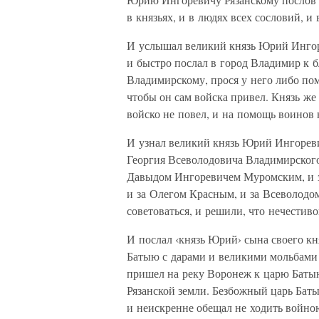
в князьях, и в людях всех сословий, и 
И услышал великий князь Юрий Ингоре
и быстро послал в город Владимир к 
Владимирскому, прося у него либо по
чтобы он сам войска привел. Князь ж
войско не повел, и на помощь воинов н
И узнал великий князь Юрий Ингореви
Георгия Всеволодовича Владимирского,
Давыдом Ингоревичем Муромским, и з
и за Олегом Красным, и за Всеволодо
советоваться, и решили, что нечестив
И послал ‹князь Юрий› сына своего к
Батыю с дарами и великими мольбами 
пришел на реку Воронеж к царю Батыю
Рязанской земли. Безбожный царь Баты
и неискренне обещал не ходить войною