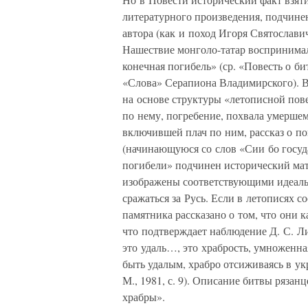
литературного произведения, подчине
автора (как и поход Игоря Святославич
Нашествие монголо-татар воспринимал
конечная погибель» (ср. «Повесть о би
«Слова» Серапиона Владимирского). В
на основе структуры «летописной пове
по нему, погребение, похвала умершем
включившей плач по ним, рассказ о по
(начинающуюся со слов «Сии бо госуд
погибели» подчинен исторический мат
изображены соответствующими идеаль
сражаться за Русь. Если в летописях со
памятника рассказано о том, что они 
что подтверждает наблюдение Д. С. Ли
это удаль…, это храбрость, умноженна
быть удалым, храбро отсиживаясь в ук
М., 1981, с. 9). Описание битвы ряза
храбры».