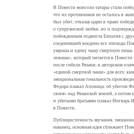
В Повести монголо-татары стали побед
что их противников не осталось в жи
был убит, отказав царю в праве победи
о супружеской любви, но и подтвержде
побежденным подвигла Евпатия с друж
соединившей воедино все эпизоды Пове
умроша и едину чашу смертную пиша. Н
лежаша», который читается в Повести
после гибели Рязани; в авторском пла
«единой смертной чаши» для всех: кня
эмоциональная тональность произведен
Федора плакал Апоница; об убитом Фед
своея» над Рязанской землей, а потом
и убитыми братьями плакал Ингварь И
в Повести.
Публицистичность звучания, эмоциона
наконец, основная идея сближают Пов
исторические неточности могут быть 