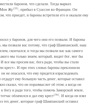
звестили баронов, что сделали. Тогда маркиз
{55}
и Мон Жу
, прибыл в Суассон во Франции. Он
ом, что приедет, и бароны встретили его и оказали ему
осил у баронов, для чего они его позвали. И бароны
р, мы позвали вас потому, что граф Шампанский, наш
лем, скончался; и тогда мы позвали вас как самого
акого мы только знаем, который, видит бог, мог бы
 И все мы просим вас, бога ради, чтобы вы стали
ли крест». И при этих словах бароны преклонили
 он не опасался, что ему придется израсходовать
и отдадут ему большую часть денег, которые оставил
з сказал, что он поразмыслит об этом; а когда он
 к богу и ради того, чтобы помочь Заморской земле,
{56}
тотчас облачился и дал ему крест
. И когда он взял
 из тех денег, которые граф Шампанский оставил