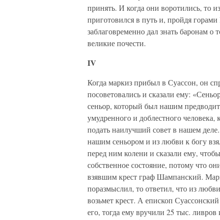
принять. И когда они воротились, то и
приготовился в путь и, пройдя горам
заблаговременно дал знать баронам о т
великие почести.
IV
Когда маркиз прибыл в Суассон, он спр
посоветовались и сказали ему: «Сеньо
сеньор, который был нашим предводите
умудренного и доблестного человека, к
подать наилучший совет в нашем деле.
нашим сеньором и из любви к богу взя
перед ним колени и сказали ему, чтобы
собственное состояние, потому что он
взявшим крест граф Шампанский. Марки
поразмыслил, то ответил, что из любви
возьмет крест. А епископ Суассонский 
его, тогда ему вручили 25 тыс. ливров