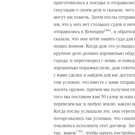
приготовились к поездке и отправили
генуэзцам о своем деле и сказали, чег
могут им помочь. Затем послы отправи
им, что у них нет стольких судов и нич
{66}
отправились в Венецию
, и обрати
сказали, что они хотят нанять суда для
пеших воинов. Когда дож это услышал, 
крупное дело должно хорошенько обдум
города, и переговорил с ними, и повед
хорошенько поразмыслили, дож ответи
с вами сделку и найдем для вас достато
том условии, что вместе с вами отправ
носить оружие, причем мы получим пол
того мы поставим вам 50 галер за наш 
перевезем вас в любую землю, какую в
Когда послы услышали это, они ответил
поторговались так успешно, что сошли
поклялись исполнить этот договор. Зат
{70}
тыс. марок
, чтобы начать постройк