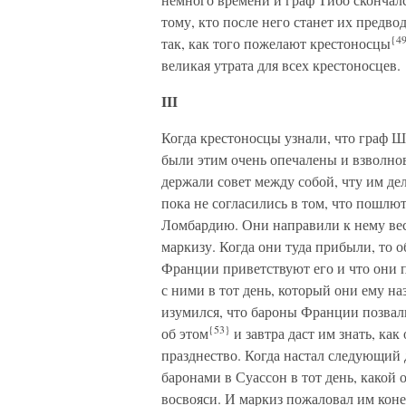
тому, кто после него станет их предв
{4
так, как того пожелают крестоносцы
великая утрата для всех крестоносцев.
III
Когда крестоносцы узнали, что граф Ш
были этим очень опечалены и взволнов
держали совет между собой, чту им де
пока не согласились в том, что пошл
Ломбардию. Они направили к нему вес
маркизу. Когда они туда прибыли, то о
Франции приветствуют его и что они п
с ними в тот день, который они ему на
изумился, что бароны Франции позвали
{53}
об этом
и завтра даст им знать, ка
празднество. Когда настал следующий д
баронами в Суассон в тот день, какой
восвояси. И маркиз пожаловал им кон