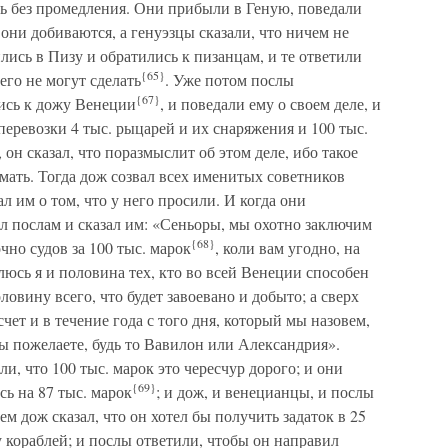
сь без промедления. Они прибыли в Геную, поведали
о они добиваются, а генуэзцы сказали, что ничем не
лись в Пизу и обратились к пизанцам, и те ответили
{65}
его не могут сделать
. Уже потом послы
{67}
лись к дожу Венеции
, и поведали ему о своем деле, и
 перевозки 4 тыс. рыцарей и их снаряжения и 100 тыс.
он сказал, что поразмыслит об этом деле, ибо такое
ать. Тогда дож созвал всех именитых советников
ал им о том, что у него просили. И когда они
л послам и сказал им: «Сеньоры, мы охотно заключим
{68}
чно судов за 100 тыс. марок
, коли вам угодно, на
люсь я и половина тех, кто во всей Венеции способен
овину всего, что будет завоевано и добыто; а сверх
счет и в течение года с того дня, который мы назовем,
ы пожелаете, будь то Вавилон или Александрия».
и, что 100 тыс. марок это чересчур дорого; и они
{69}
сь на 87 тыс. марок
; и дож, и венецианцы, и послы
ем дож сказал, что он хотел бы получить задаток в 25
у кораблей; и послы ответили, чтобы он направил