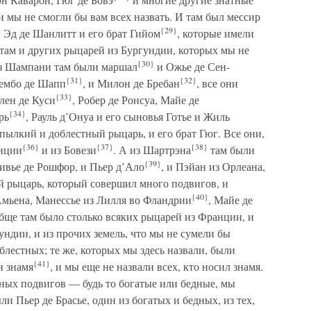
и мы не смогли бы вам всех назвать. И там был мессир
{29}
 Эд де Шанлитт и его брат Гийом
, которые имели
 там и других рыцарей из Бургундии, которых мы не
{30}
из Шампани там были маршал
и Ожье де Сен-
{31}
{32}
рембо де Шапп
, и Милон де Бребан
, все они
{33}
лен де Куси
, Робер де Ронсуа, Майе де
{34}
рь
, Рауль д’Онуа и его сыновья Готье и Жиль
 пылкий и доблестный рыцарь, и его брат Гюг. Все они,
{36}
{37}
{38}
анции
и из Бовези
. А из Шартрэна
там были
{39}
ливье де Рошфор, и Пьер д’Ало
, и Пэйан из Орлеана,
 рыцарь, который совершил много подвигов, и
{40}
Амьена, Манессье из Лилля во Фландрии
, Майе де
бще там было столько всяких рыцарей из Франции, и
ундии, и из прочих земель, что мы не сумели бы
блестных; те же, которых мы здесь назвали, были
{41}
и знамя
, и мы еще не назвали всех, кто носил знамя.
атных подвигов — будь то богатые или бедные, мы
ли Пьер де Брасье, один из богатых и бедных, из тех,