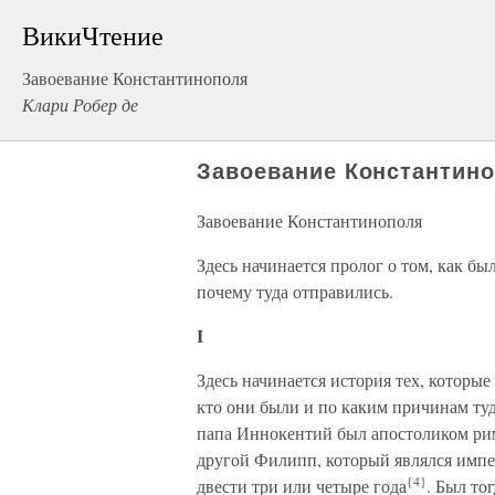
ВикиЧтение
Завоевание Константинополя
Клари Робер де
Завоевание Константин
Завоевание Константинополя
Здесь начинается пролог о том, как б
почему туда отправились.
I
Здесь начинается история тех, которы
кто они были и по каким причинам туда
папа Иннокентий был апостоликом р
другой Филипп, который являлся имп
{4}
двести три или четыре года
. Был то