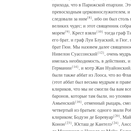
прихода, что в Парижской епархии. Э
превосходным церковнослужителем, и 
{8}
следовали за ним
, ибо он был столь
великих чудес; и этот священник собра
{9}
{10}
морем
. Крест взяли
тогда граф Т
его брат, и граф Луи Блуаский, и Гюг,
брат Гюи. Мы назовем далее священно
{12}
Нивелон Суассонский
, очень мудр
имелась необходимость, в действиях, и
{14}
Германии
, и мэтр Жан Нуайонский
были также аббат из Лооса, что во Фл
(этот аббат был весьма мудрым и прав
клириков, что мы не смогли бы вам все
баронов, которые там были, но упомян
{16}
Амьенский
, отменный рыцарь, сме
четвертый из братьев: одного звали Ро
{20}
клириком; Бодуэн де Боревуар
, Ма
{23}
{24}
Конон
, Юсташ де Кантелэ
, Анс
де Маншикур и Николя де Майи, Бодуэ