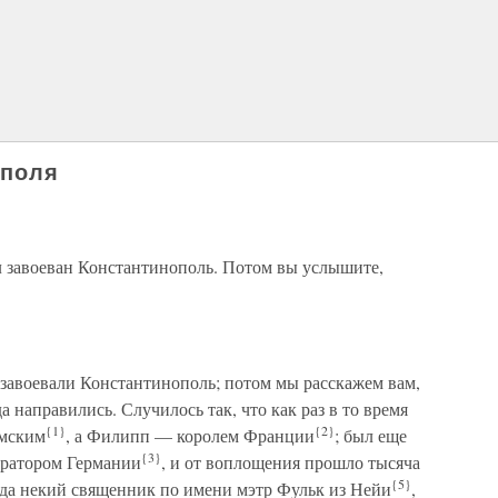
ополя
ыл завоеван Константинополь. Потом вы услышите,
е завоевали Константинополь; потом мы расскажем вам,
 направились. Случилось так, что как раз в то время
{1}
{2}
имским
, а Филипп — королем Франции
; был еще
{3}
ератором Германии
, и от воплощения прошло тысяча
{5}
гда некий священник по имени мэтр Фульк из Нейи
,