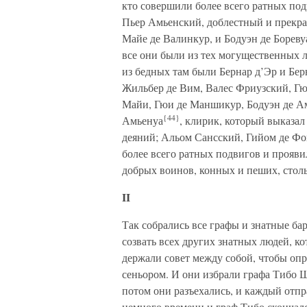
кто совершили более всего ратных под
Пьер Амьенский, доблестный и прекр
Майе де Валинкур, и Бодуэн де Бореву
все они были из тех могущественных л
из бедных там были Бернар д’Эр и Бе
Жильбер де Вим, Валес Фриузский, Гюг
Майи, Гюи де Маншикур, Бодуэн де Ам
{44}
Амьенуа
, клирик, который выказа
деяний; Альом Сансский, Гийом де Фо
более всего ратных подвигов и прояви
добрых воинов, конных и пеших, столь
II
Так собрались все графы и знатные ба
созвать всех других знатных людей, ко
держали совет между собой, чтобы опр
сеньором. И они избрали графа Тибо 
потом они разъехались, и каждый отпр
немного времени и граф Тибо скончал