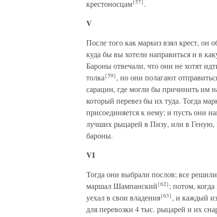
{57}
крестоносцам
.
V
После того как маркиз взял крест, он 
куда бы вы хотели направиться и в ка
Бароны отвечали, что они не хотят идт
{59}
толка
, но они полагают отправитьс
сарацин, где могли бы причинить им н
который перевез бы их туда. Тогда мар
присоединяется к нему; и пусть они на
лучших рыцарей в Пизу, или в Геную,
бароны.
VI
Тогда они выбрали послов; все решили
{62}
маршал Шампанский
; потом, когд
{63}
уехал в свои владения
, и каждый и
для перевозки 4 тыс. рыцарей и их сн