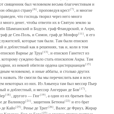
тот священник был человеком весьма благочестивым и
{6}
{7}
он обходил страну
, проповедуя крест
, и многие
 праведен, что господь творил через него много
л много денег, чтобы отвезти их в Святую землю за
ибо Шампанский и Бодуэн, граф Фландрский, и Анри,
{11}
 граф де Сен-Поль, и Симон, граф де Монфор
, и его
служителей, которые там были. Там были епископ
ый и доблестный как в решениях, так и, коли в том
{13}
 епископ Варнье де Труа
, и епископ Ганетест из
, которому суждено было стать епископом Акры. Там
{15}
андрии, из некоей обители ордена цистерцианцев
едным человеком), и иные аббаты, и столько других
х назвать. Не смогли бы мы перечислить вам и всех
ем некоторых из них. Из Амьенуа там был мессир Пьер
{17}
лый и доблестный, и мессир Ангерран де Бов
,
{18}
{19}
бер
, другого — Гюг
, а один из их братьев был
{21}
{22}
йе де Валинкур
, защитник Бетюна
и его брат
{25}
{26}
о де Кайо
, Ренье де Трит
, Валес де Фриуз, Жирар
{27}
н Каварон, Гюг де Бовэ
и многие другие знатные