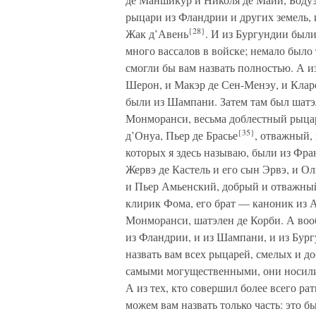
рыцари из Фландрии и других земель, 
{28}
Жак д’Авень
. И из Бургундии были
много вассалов в войске; немало было
смогли бы вам назвать полностью. А 
Шерон, и Макэр де Сен-Менэу, и Кла
были из Шампани. Затем там был шатэ
Монморанси, весьма доблестный рыца
{35}
д’Онуа, Пьер де Брасье
, отважный,
которых я здесь называю, были из Фр
Жервэ де Кастель и его сын Эрвэ, и О
и Пьер Амьенский, добрый и отважный
клирик Фома, его брат — каноник из 
Монморанси, шатэлен де Корби. А воо
из Фландрии, и из Шампани, и из Бург
назвать вам всех рыцарей, смелых и до
самыми могущественными, они носил
А из тех, кто совершил более всего р
можем вам назвать только часть: это бы