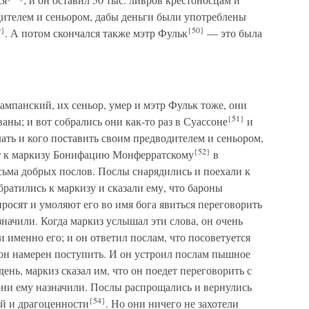
одителем и сеньором, дабы деньги были употреблены
9}
{50}
. А потом скончался также мэтр Фульк
— это была
ампанский, их сеньор, умер и мэтр Фульк тоже, они
{51}
аны; и вот собрались они как-то раз в Суассоне
и
лать и кого поставить своим предводителем и сеньором,
{52}
ют к маркизу Бонифацию Монферратскому
в
ьма добрых послов. Послы снарядились и поехали к
братились к маркизу и сказали ему, что бароны
росят и умоляют его во имя бога явиться переговорить
значили. Когда маркиз услышал эти слова, он очень
 именно его; и он ответил послам, что посоветуется
к он намерен поступить. И он устроил послам пышное
ень, маркиз сказал им, что он поедет переговорить с
 они ему назначили. Послы распрощались и вернулись
{54}
ей и драгоценности
. Но они ничего не захотели