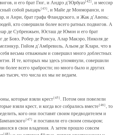
{42}
вигов, и его брат Гюг, и Андрэ д’Юрбуаз
, и мессир
{43}
асный собой рыцарь
, и Майе де Монморанси, и
ар, и Анри, брат графа Фландрского, и Жак д’Авень;
юдей, кто совершили более всего ратных подвигов. А
рнар де Субренжьен, Юсташ де Юмон и его брат
 де Бовэ, Робер де Ронсуа, Алар Макэро, Николя де
елэнкур, Гийом д’Амбревиль, Альом де Клари, что в
л себя весьма отважным и совершил много доблестных
нтэн. И те, которых мы здесь упомянули, совершили
ли более всего храбрости; но много было и других
ко тысяч, что числа их мы не ведаем.
{45}
роны, которые взяли крест
. Потом они повелели
{46}
торые взяли крест, и когда все собрались вместе
, то
еделить, кого они поставят своим предводителем и
{47}
Шампанского
и поставили его своим сеньором;
авился в свои владения. А затем прошло совсем
{48}
ся
; и он оставил 50 тыс. ливров крестоносцам и