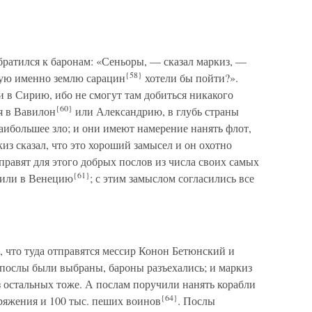
обратился к баронам: «Сеньоры, — сказал маркиз, —
{58}
кую именно землю сарацин
хотели бы пойти?».
и в Сирию, ибо не смогут там добиться никакого
{60}
я в Вавилон
или Александрию, в глубь страны
аибольшее зло; и они имеют намерение нанять флот,
киз сказал, что это хороший замысел и он охотно
правят для этого добрых послов из числа своих самых
{61}
 или в Венецию
; с этим замыслом согласились все
, что туда отправятся мессир Конон Бетюнский и
а послы были выбраны, бароны разъехались; и маркиз
з остальных тоже. А послам поручили нанять корабли
{64}
аряжения и 100 тыс. пеших воинов
. Послы