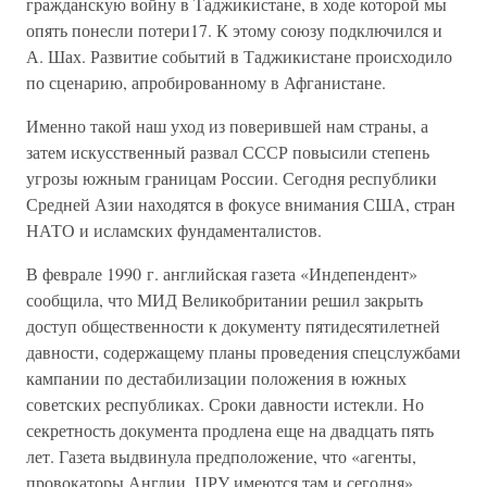
гражданскую войну в Таджикистане, в ходе которой мы
опять понесли потери17. К этому союзу подключился и
А. Шах. Развитие событий в Таджикистане происходило
по сценарию, апробированному в Афганистане.
Именно такой наш уход из поверившей нам страны, а
затем искусственный развал СССР повысили степень
угрозы южным границам России. Сегодня республики
Средней Азии находятся в фокусе внимания США, стран
НАТО и исламских фундаменталистов.
В феврале 1990 г. английская газета «Индепендент»
сообщила, что МИД Великобритании решил закрыть
доступ общественности к документу пятидесятилетней
давности, содержащему планы проведения спецслужбами
кампании по дестабилизации положения в южных
советских республиках. Сроки давности истекли. Но
секретность документа продлена еще на двадцать пять
лет. Газета выдвинула предположение, что «агенты,
провокаторы Англии, ЦРУ имеются там и сегодня».