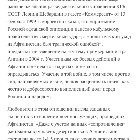
раньше начальник разведывательного управления КГБ
СССР Леонид Шебаршин в газете «Коммерсант» от 13
февраля 1999 г. корректно сказал, что «признание
Россией афганской оппозиции нанесло кабульскому
правительству смертельный удар», а «политический уход
из Афганистана был трагической ошибкой»,
предвосхитив заявление на эту тему премьер-министра
Англии в 2004 г. Участникам же боевых действий в
Афганистане некого стыдиться и не за что
оправдываться. Участие в той войне, в том числе против
сил, направляемых извне, нельзя расценивать иначе, как
честно и добросовестно выполненный долг перед
Родиной и народом.
Любопытен в этом отношении взгляд западных
экспертов в отношении военнослужащих, прошедших
Афганистан. «Даже с учетом данных «сопротивления»
(мятежников) уровень дезертирства в Афганистане
составлял всего 1-1,5 процента от уровня дезертирства в