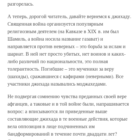
разгорелась.
А теперь, дорогой читатель, давайте вернемся к джихаду.
Священная война организуется популярным
религиозным деятелем (на Кавказе в XIX в. им был
Шамиль, а война носила название газават) и
направляется против неверных – это борьба за ислам и
шариат. В ней нет просто убитых, нет воинов и каких-
либо различий по национальности, это полная
толерантность. Погибшие – это мученики за веру
(шахиды), сражавшиеся с кафирами (неверными). Все
участники джихада назывались моджахедами.
Не подвергая сомнению чувства преданных своей вере
афганцев, а таковые и в той войне были, напрашивается
вопрос: а вписываются ли приведенные выше
составляющие джихада в те военные действия, которые
вела оппозиция в лице подчиненных им
бандформирований в течение почти двадцати лет?