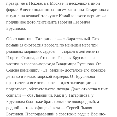
правда, не в Пскове, а в Москве, и несколько в иной
форме. Вместо подлинных писем капитана Татаринова я
выудил на великой толкучке Измайловского вернисажа
подлинное фото лейтенанта Георгия Львовича
Брусилова.
Образ капитана Татаринова — собирательный. Его
романная биография вобрала по меньшей мере три
реальных моряцких судьбы — старшего лейтенанта
Георгия Седова, лейтенанта Георгия Брусилова и
частично геолога-морехода Владимира Русанова. От
Седова командиру «Св. Марии» досталось его азовское
детство и начало морской карьеры. От Брусилова
практически все остальное — идея экспедиции, ее
подготовка, обстоятельства похода. Даже отчества у них
совпали — оба Львовичи. Как и у Татаринова, у
Брусилова был тоже брат, только не двоюродный, а
родной — тоже офицер флота — Сергей Львович
Брусилов. Преподававший в советские годы в Военно-