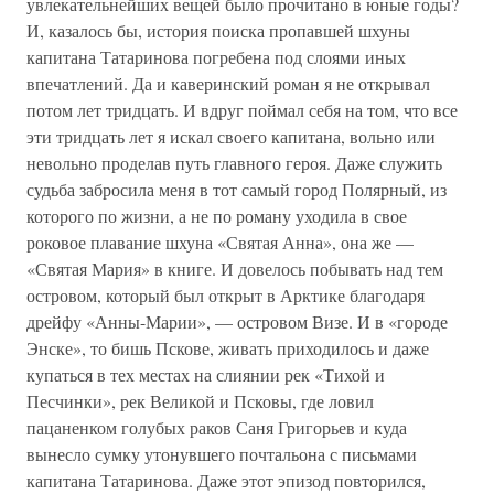
увлекательнейших вещей было прочитано в юные годы?
И, казалось бы, история поиска пропавшей шхуны
капитана Татаринова погребена под слоями иных
впечатлений. Да и каверинский роман я не открывал
потом лет тридцать. И вдруг поймал себя на том, что все
эти тридцать лет я искал своего капитана, вольно или
невольно проделав путь главного героя. Даже служить
судьба забросила меня в тот самый город Полярный, из
которого по жизни, а не по роману уходила в свое
роковое плавание шхуна «Святая Анна», она же —
«Святая Мария» в книге. И довелось побывать над тем
островом, который был открыт в Арктике благодаря
дрейфу «Анны-Марии», — островом Визе. И в «городе
Энске», то бишь Пскове, живать приходилось и даже
купаться в тех местах на слиянии рек «Тихой и
Песчинки», рек Великой и Псковы, где ловил
пацаненком голубых раков Саня Григорьев и куда
вынесло сумку утонувшего почтальона с письмами
капитана Татаринова. Даже этот эпизод повторился,