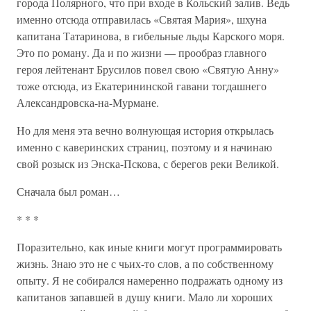
города Полярного, что при входе в Кольский залив. Ведь
именно отсюда отправилась «Святая Мария», шхуна
капитана Татаринова, в гибельные льды Карского моря.
Это по роману. Да и по жизни — прообраз главного
героя лейтенант Брусилов повел свою «Святую Анну»
тоже отсюда, из Екатерининской гавани тогдашнего
Александровска-на-Мурмане.
Но для меня эта вечно волнующая история открылась
именно с каверинских страниц, поэтому и я начинаю
свой розыск из Энска-Пскова, с берегов реки Великой.
Сначала был роман…
* * *
Поразительно, как иные книги могут программировать
жизнь. Знаю это не с чьих-то слов, а по собственному
опыту. Я не собирался намеренно подражать одному из
капитанов запавшей в душу книги. Мало ли хороших