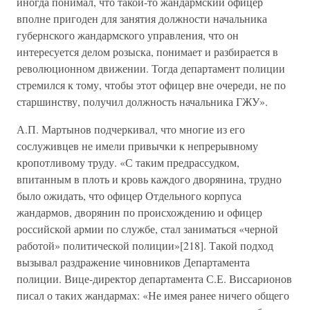
иногда понимал, что такой-то жандармский офицер
вполне пригоден для занятия должности начальника
губернского жандармского управления, что он
интересуется делом розыска, понимает и разбирается в
революционном движении. Тогда департамент полиции
стремился к тому, чтобы этот офицер вне очереди, не по
старшинству, получил должность начальника ГЖУ».
А.П. Мартынов подчеркивал, что многие из его
сослуживцев не имели привычки к непрерывному
кропотливому труду. «С таким предрассудком,
впитанным в плоть и кровь каждого дворянина, трудно
было ожидать, что офицер Отдельного корпуса
жандармов, дворянин по происхождению и офицер
российской армии по службе, стал заниматься «черной
работой» политической полиции»[218]. Такой подход
вызывал раздражение чиновников Департамента
полиции. Вице-директор департамента С.Е. Виссарионов
писал о таких жандармах: «Не имея ранее ничего общего