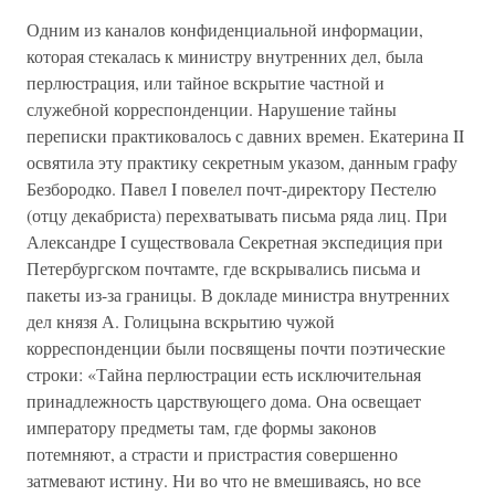
Одним из каналов конфиденциальной информации,
которая стекалась к министру внутренних дел, была
перлюстрация, или тайное вскрытие частной и
служебной корреспонденции. Нарушение тайны
переписки практиковалось с давних времен. Екатерина II
освятила эту практику секретным указом, данным графу
Безбородко. Павел I повелел почт-директору Пестелю
(отцу декабриста) перехватывать письма ряда лиц. При
Александре I существовала Секретная экспедиция при
Петербургском почтамте, где вскрывались письма и
пакеты из-за границы. В докладе министра внутренних
дел князя А. Голицына вскрытию чужой
корреспонденции были посвящены почти поэтические
строки: «Тайна перлюстрации есть исключительная
принадлежность царствующего дома. Она освещает
императору предметы там, где формы законов
потемняют, а страсти и пристрастия совершенно
затмевают истину. Ни во что не вмешиваясь, но все