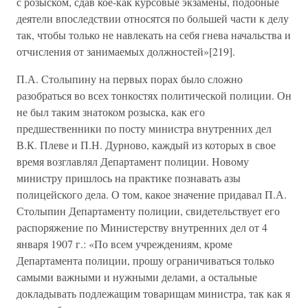
с розыском, сдав кое-как курсовые экзамены, подобные
деятели впоследствии относятся по большей части к делу
так, чтобы только не навлекать на себя гнева начальства и
отчисления от занимаемых должностей»[219].
П.А. Столыпину на первых порах было сложно
разобраться во всех тонкостях политической полиции. Он
не был таким знатоком розыска, как его
предшественники по посту министра внутренних дел
В.К. Плеве и П.Н. Дурново, каждый из которых в свое
время возглавлял Департамент полиции. Новому
министру пришлось на практике познавать азы
полицейского дела. О том, какое значение придавал П.А.
Столыпин Департаменту полиции, свидетельствует его
распоряжение по Министерству внутренних дел от 4
января 1907 г.: «По всем учреждениям, кроме
Департамента полиции, прошу ограничиваться только
самыми важными и нужными делами, а остальные
докладывать подлежащим товарищам министра, так как я