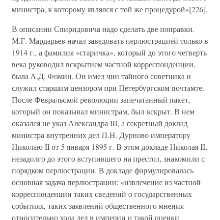
министра, к которому являлся с той же процедурой»[226].
В описании Спиридовича надо сделать две поправки.
М.Г. Мардарьев начал заведовать перлюстрацией только в
1914 г., а фамилия «старичка», который до этого четверть
века руководил вскрытием частной корреспонденции,
была А.Д. Фомин. Он имел чин тайного советника и
служил старшим цензором при Петербургском почтамте.
После Февральской революции запечатанный пакет,
который он показывал министрам, был вскрыт. В нем
оказался не указ Александра III, а секретный доклад
министра внутренних дел П.Н. Дурново императору
Николаю II от 5 января 1895 г. В этом докладе Николая II,
незадолго до этого вступившего на престол, знакомили с
порядком перлюстрации. В докладе формулировалась
основная задача перлюстрации: «извлечение из частной
корреспонденции таких сведений о государственных
событиях, таких заявлений общественного мнения
относительно хода дел в империи и такой оценки