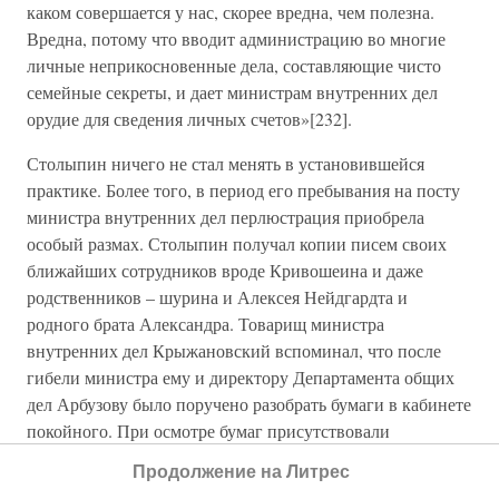
каком совершается у нас, скорее вредна, чем полезна.
Вредна, потому что вводит администрацию во многие
личные неприкосновенные дела, составляющие чисто
семейные секреты, и дает министрам внутренних дел
орудие для сведения личных счетов»[232].
Столыпин ничего не стал менять в установившейся
практике. Более того, в период его пребывания на посту
министра внутренних дел перлюстрация приобрела
особый размах. Столыпин получал копии писем своих
ближайших сотрудников вроде Кривошеина и даже
родственников – шурина и Алексея Нейдгардта и
родного брата Александра. Товарищ министра
внутренних дел Крыжановский вспоминал, что после
гибели министра ему и директору Департамента общих
дел Арбузову было поручено разобрать бумаги в кабинете
покойного. При осмотре бумаг присутствовали
родственники Столыпина. Между тем один из ящиков
Продолжение на Литрес
письменного стола был набит выписками из их писем,