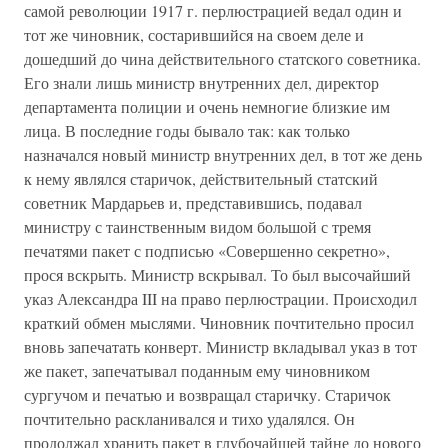
самой революции 1917 г. перлюстрацией ведал один и
тот же чиновник, состарившийся на своем деле и
дошедший до чина действительного статского советника.
Его знали лишь министр внутренних дел, директор
департамента полиции и очень немногие близкие им
лица. В последние годы бывало так: как только
назначался новый министр внутренних дел, в тот же день
к нему являлся старичок, действительный статский
советник Мардарьев и, представившись, подавал
министру с таинственным видом большой с тремя
печатями пакет с подписью «Совершенно секретно»,
прося вскрыть. Министр вскрывал. То был высочайший
указ Александра III на право перлюстрации. Происходил
краткий обмен мыслями. Чиновник почтительно просил
вновь запечатать конверт. Министр вкладывал указ в тот
же пакет, запечатывал поданным ему чиновником
сургучом и печатью и возвращал старичку. Старичок
почтительно раскланивался и тихо удалялся. Он
продолжал хранить пакет в глубочайшей тайне до нового