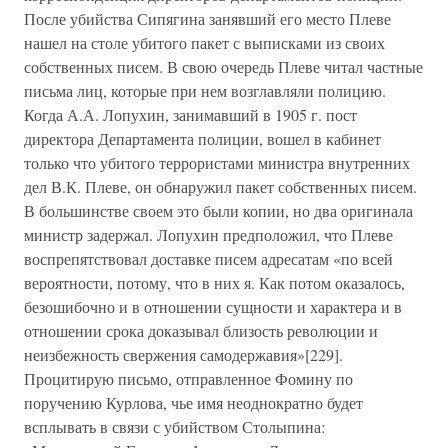
После убийства Сипягина занявший его место Плеве
нашел на столе убитого пакет с выписками из своих
собственных писем. В свою очередь Плеве читал частные
письма лиц, которые при нем возглавляли полицию.
Когда А.А. Лопухин, занимавший в 1905 г. пост
директора Департамента полиции, вошел в кабинет
только что убитого террористами министра внутренних
дел В.К. Плеве, он обнаружил пакет собственных писем.
В большинстве своем это были копии, но два оригинала
министр задержал. Лопухин предположил, что Плеве
воспрепятствовал доставке писем адресатам «по всей
вероятности, потому, что в них я. Как потом оказалось,
безошибочно и в отношении сущности и характера и в
отношении срока доказывал близость революции и
неизбежность свержения самодержавия»[229].
Процитирую письмо, отправленное Фомину по
поручению Курлова, чье имя неоднократно будет
всплывать в связи с убийством Столыпина: