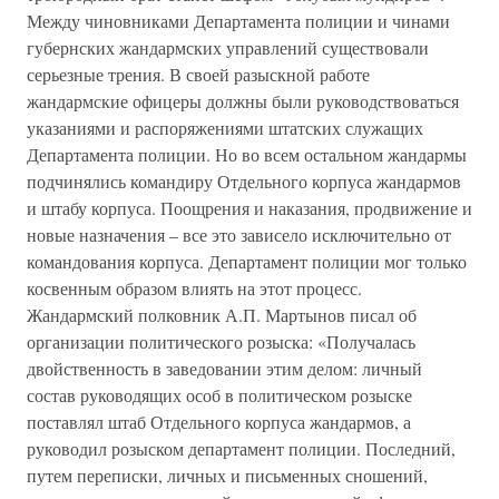
Между чиновниками Департамента полиции и чинами
губернских жандармских управлений существовали
серьезные трения. В своей разыскной работе
жандармские офицеры должны были руководствоваться
указаниями и распоряжениями штатских служащих
Департамента полиции. Но во всем остальном жандармы
подчинялись командиру Отдельного корпуса жандармов
и штабу корпуса. Поощрения и наказания, продвижение и
новые назначения – все это зависело исключительно от
командования корпуса. Департамент полиции мог только
косвенным образом влиять на этот процесс.
Жандармский полковник А.П. Мартынов писал об
организации политического розыска: «Получалась
двойственность в заведовании этим делом: личный
состав руководящих особ в политическом розыске
поставлял штаб Отдельного корпуса жандармов, а
руководил розыском департамент полиции. Последний,
путем переписки, личных и письменных сношений,