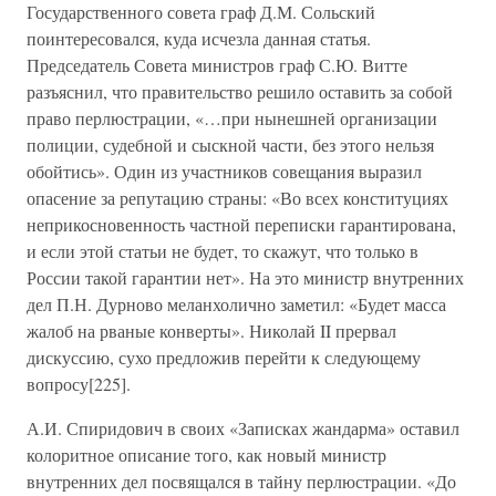
Государственного совета граф Д.М. Сольский
поинтересовался, куда исчезла данная статья.
Председатель Совета министров граф С.Ю. Витте
разъяснил, что правительство решило оставить за собой
право перлюстрации, «…при нынешней организации
полиции, судебной и сыскной части, без этого нельзя
обойтись». Один из участников совещания выразил
опасение за репутацию страны: «Во всех конституциях
неприкосновенность частной переписки гарантирована,
и если этой статьи не будет, то скажут, что только в
России такой гарантии нет». На это министр внутренних
дел П.Н. Дурново меланхолично заметил: «Будет масса
жалоб на рваные конверты». Николай II прервал
дискуссию, сухо предложив перейти к следующему
вопросу[225].
А.И. Спиридович в своих «Записках жандарма» оставил
колоритное описание того, как новый министр
внутренних дел посвящался в тайну перлюстрации. «До