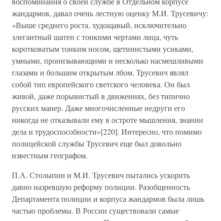
воспоминания о своей службе в Отдельном корпусе
жандармов, давал очень лестную оценку М.И. Трусевичу:
«Выше среднего роста, худощавый, исключительно
элегантный шатен с тонкими чертами лица, чуть
коротковатым тонким носом, щетинистыми усиками,
умными, пронизывающими и несколько насмешливыми
глазами и большим открытым лбом, Трусевич являл
собой тип европейского светского человека. Он был
живой, даже порывистый в движениях, без типично
русских манер. Даже многочисленные недруги его
никогда не отказывали ему в остроте мышления, знании
дела и трудоспособности»[220]. Интересно, что помимо
полицейской службы Трусевич еще был довольно
известным географом.
П.А. Столыпин и М.И. Трусевич пытались ускорить
давно назревшую реформу полиции. Разобщенность
Департамента полиции и корпуса жандармов была лишь
частью проблемы. В России существовали самые