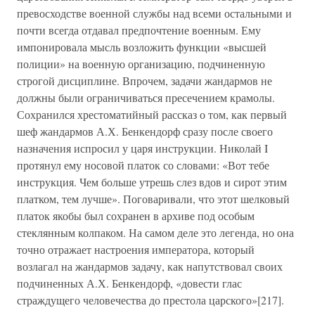
превосходстве военной службы над всеми остальными и
почти всегда отдавал предпочтение военным. Ему
импонировала мысль возложить функции «высшей
полиции» на военную организацию, подчиненную
строгой дисциплине. Впрочем, задачи жандармов не
должны были ограничиваться пресечением крамолы.
Сохранился хрестоматийный рассказ о том, как первый
шеф жандармов А.Х. Бенкендорф сразу после своего
назначения испросил у царя инструкции. Николай I
протянул ему носовой платок со словами: «Вот тебе
инструкция. Чем больше утрешь слез вдов и сирот этим
платком, тем лучше». Поговаривали, что этот шелковый
платок якобы был сохранен в архиве под особым
стеклянным колпаком. На самом деле это легенда, но она
точно отражает настроения императора, который
возлагал на жандармов задачу, как напутствовал своих
подчиненных А.Х. Бенкендорф, «довести глас
страждущего человечества до престола царского»[217].