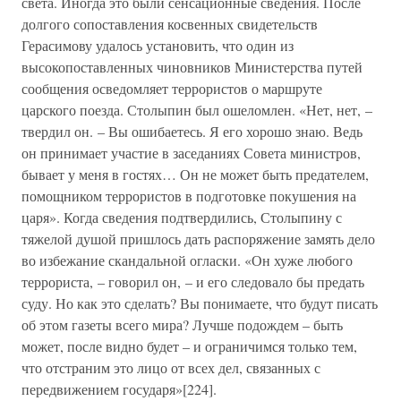
света. Иногда это были сенсационные сведения. После
долгого сопоставления косвенных свидетельств
Герасимову удалось установить, что один из
высокопоставленных чиновников Министерства путей
сообщения осведомляет террористов о маршруте
царского поезда. Столыпин был ошеломлен. «Нет, нет, –
твердил он. – Вы ошибаетесь. Я его хорошо знаю. Ведь
он принимает участие в заседаниях Совета министров,
бывает у меня в гостях… Он не может быть предателем,
помощником террористов в подготовке покушения на
царя». Когда сведения подтвердились, Столыпину с
тяжелой душой пришлось дать распоряжение замять дело
во избежание скандальной огласки. «Он хуже любого
террориста, – говорил он, – и его следовало бы предать
суду. Но как это сделать? Вы понимаете, что будут писать
об этом газеты всего мира? Лучше подождем – быть
может, после видно будет – и ограничимся только тем,
что отстраним это лицо от всех дел, связанных с
передвижением государя»[224].