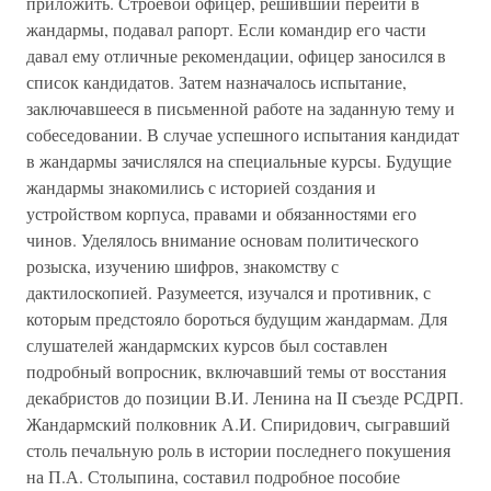
приложить. Строевой офицер, решивший перейти в
жандармы, подавал рапорт. Если командир его части
давал ему отличные рекомендации, офицер заносился в
список кандидатов. Затем назначалось испытание,
заключавшееся в письменной работе на заданную тему и
собеседовании. В случае успешного испытания кандидат
в жандармы зачислялся на специальные курсы. Будущие
жандармы знакомились с историей создания и
устройством корпуса, правами и обязанностями его
чинов. Уделялось внимание основам политического
розыска, изучению шифров, знакомству с
дактилоскопией. Разумеется, изучался и противник, с
которым предстояло бороться будущим жандармам. Для
слушателей жандармских курсов был составлен
подробный вопросник, включавший темы от восстания
декабристов до позиции В.И. Ленина на II съезде РСДРП.
Жандармский полковник А.И. Спиридович, сыгравший
столь печальную роль в истории последнего покушения
на П.А. Столыпина, составил подробное пособие