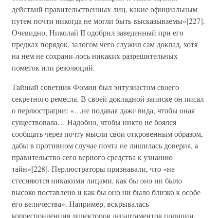
действий правительственных лиц, какие официальным
путем почти никогда не могли быть высказываемы»[227].
Очевидно, Николай II одобрил заведенный при его
предках порядок, залогом чего служил сам доклад, хотя
на нем не сохрани-лось никаких разрешительных
пометок или резолюций.
Тайный советник Фомин был энтузиастом своего
секретного ремесла. В своей докладной записке он писал
о перлюстрации: «…не подавая даже вида, чтобы оная
существовала… Надобно, чтобы никто не боялся
сообщать через почту мысли свои откровенным образом,
дабы в противном случае почта не лишилась доверия, а
правительство сего верного средства к узнанию
тайн»[228]. Перлюстраторы признавали, что «не
стесняются никакими лицами, как бы оно ни было
высоко поставлено и как бы оно ни было близко к особе
его величества». Например, вскрывалась
корреспонденция директоров департаментов полиции.