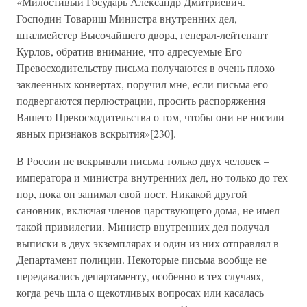
«Милостивый Государь Александр Дмитриевич.
Господин Товарищ Министра внутренних дел,
шталмейстер Высочайшего двора, генерал-лейтенант
Курлов, обратив внимание, что адресуемые Его
Превосходительству письма получаются в очень плохо
заклеенных конвертах, поручил мне, если письма его
подвергаются перлюстрации, просить распоряжения
Вашего Превосходительства о том, чтобы они не носили
явных признаков вскрытия»[230].
В России не вскрывали письма только двух человек –
императора и министра внутренних дел, но только до тех
пор, пока он занимал свой пост. Никакой другой
сановник, включая членов царствующего дома, не имел
такой привилегии. Министр внутренних дел получал
выписки в двух экземплярах и один из них отправлял в
Департамент полиции. Некоторые письма вообще не
передавались департаменту, особенно в тех случаях,
когда речь шла о щекотливых вопросах или касалась