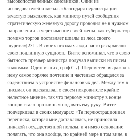
высокопоставленных сановников. Один из
исследователей отмечал: «Благодаря перлюстрации
зачастую выяснялось, как министр путей сообщения
стратегическую железную дорогу проводил не в нужном
направлении, а через имение своей жены, как губернатор
помимо торгов поставляет шпалы из леса своего
шурина»[231]. В своих письмах люди часто раскрывали
свою подлинную сущность. Витте вспоминал, что в свою
бытность премьер-министра получал выписки из писем
знакомым. Один из них, граф С.Д. Шереметев, выражал к
нему самое горячее почтение и частенько обращался за
содействием в устройстве финансовых дел. Между тем в
письмах он высказывал о своем покровителе крайне
нелестное мнение, так что первому министру в конце
концов стало противным подавать ему руку. Витте
подчеркивал в своих мемуарах: «Та перлюстрационная
переписка, которая мне доставлялась, не приносила
никакой государственной пользы, и я имею основание
полагать, что она вообще, по крайней мере в том виде, в