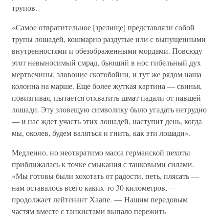
трупов.
«Самое отвратительное [зрелище] представляли собой
трупы лошадей, кошмарно раздутые или с выпущенными
внутренностями и обезображенными мордами. Повсюду
этот невыносимый смрад, бьющий в нос гибельный дух
мертвечины, зловоние скотобойни, и тут же рядом наша
колонна на марше. Еще более жуткая картина — свинья,
повизгивая, пытается отхватить шмат падали от павшей
лошади. Эту зловещую символику было угадать нетрудно
— и нас ждет участь этих лошадей, наступит день, когда
мы, околев, будем валяться и гнить, как эти лошади».
Медленно, но неотвратимо масса германской пехоты
приближалась к точке смыкания с танковыми силами.
«Мы готовы были хохотать от радости, петь, плясать —
нам оставалось всего каких-то 30 километров, —
продолжает лейтенант Хаапе. — Нашим передовым
частям вместе с танкистами выпало пережить