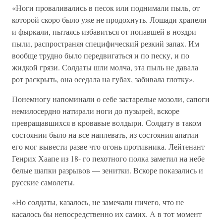
«Ноги проваливались в песок или поднимали пыль, от
которой скоро было уже не продохнуть. Лошади храпели
и фыркали, пытаясь избавиться от попавшей в ноздри
пыли, распространяя специфический резкий запах. Им
вообще трудно было передвигаться и по песку, и по
жидкой грязи. Солдаты шли молча, эта пыль не давала
рот раскрыть, она оседала на губах, забивала глотку».
Понемногу напоминали о себе застарелые мозоли, сапоги
немилосердно натирали ноги до пузырей, вскоре
превращавшихся в кровавые волдыри. Солдату в таком
состоянии было на все наплевать, из состояния апатии
его мог вывести разве что огонь противника. Лейтенант
Генрих Хаапе из 18- го пехотного полка заметил на небе
белые шапки разрывов — зенитки. Вскоре показались и
русские самолеты.
«Но солдаты, казалось, не замечали ничего, что не
касалось бы непосредственно их самих. А в тот момент