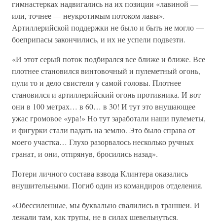
гимнастерках надвигались на их позиции «лавиной —
или, точнее — неукротимым потоком лавы».
Артиллерийской поддержки не было и быть не могло —
боеприпасы закончились, и их не успели подвезти.
«И этот серый поток подбирался все ближе и ближе. Все
плотнее становился винтовочный и пулеметный огонь,
пули то и дело свистели у самой головы. Плотнее
становился и артиллерийский огонь противника. И вот
они в 100 метрах… в 60… в 30! И тут это внушающее
ужас громовое «ура!» Но тут заработали наши пулеметы,
и фигурки стали падать на землю. Это было справа от
моего участка… Глухо разорвалось несколько ручных
гранат, и они, отпрянув, бросились назад».
Потери личного состава взвода Клинтера оказались
внушительными. Погиб один из командиров отделения.
«Обессиленные, мы буквально свалились в траншеи. И
лежали там, как трупы, не в силах шевельнуться.