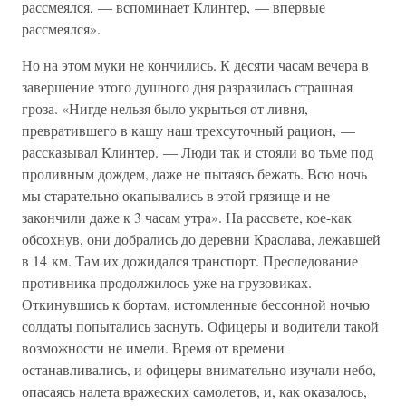
рассмеялся, — вспоминает Клинтер, — впервые
рассмеялся».
Но на этом муки не кончились. К десяти часам вечера в
завершение этого душного дня разразилась страшная
гроза. «Нигде нельзя было укрыться от ливня,
превратившего в кашу наш трехсуточный рацион, —
рассказывал Клинтер. — Люди так и стояли во тьме под
проливным дождем, даже не пытаясь бежать. Всю ночь
мы старательно окапывались в этой грязище и не
закончили даже к 3 часам утра». На рассвете, кое-как
обсохнув, они добрались до деревни Краслава, лежавшей
в 14 км. Там их дожидался транспорт. Преследование
противника продолжилось уже на грузовиках.
Откинувшись к бортам, истомленные бессонной ночью
солдаты попытались заснуть. Офицеры и водители такой
возможности не имели. Время от времени
останавливались, и офицеры внимательно изучали небо,
опасаясь налета вражеских самолетов, и, как оказалось,