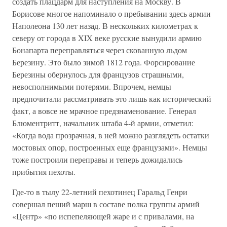
создать плацдарм для наступления на Москву. В
Борисове многое напоминало о пребывании здесь армии
Наполеона 130 лет назад. В нескольких километрах к
северу от города в XIX веке русские вынудили армию
Бонапарта переправляться через скованную льдом
Березину. Это было зимой 1812 года. Форсирование
Березины обернулось для французов страшными,
невосполнимыми потерями. Впрочем, немцы
предпочитали рассматривать это лишь как исторический
факт, а вовсе не мрачное предзнаменование. Генерал
Блюментритт, начальник штаба 4-й армии, отметил:
«Когда вода прозрачная, в ней можно разглядеть остатки
мостовых опор, построенных еще французами». Немцы
тоже построили переправы и теперь дожидались
прибытия пехоты.
Где-то в тылу 22-летний пехотинец Гаральд Генри
совершал пеший марш в составе полка группы армий
«Центр» «по испепеляющей жаре и с привалами, на