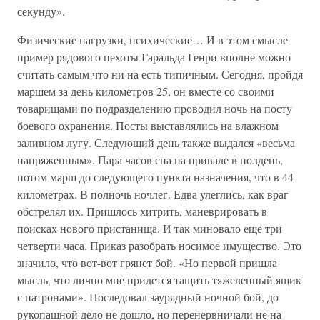
секунду».
Физические нагрузки, психические… И в этом смысле
пример рядового пехоты Гаральда Генри вполне можно
считать самым что ни на есть типичным. Сегодня, пройдя
маршем за день километров 25, он вместе со своими
товарищами по подразделению проводил ночь на посту
боевого охранения. Посты выставлялись на влажном
заливном лугу. Следующий день также выдался «весьма
напряженным». Пара часов сна на привале в полдень,
потом марш до следующего пункта назначения, что в 44
километрах. В полночь ночлег. Едва улеглись, как враг
обстрелял их. Пришлось хитрить, маневрировать в
поисках нового пристанища. И так миновало еще три
четверти часа. Приказ разобрать носимое имущество. Это
значило, что вот-вот грянет бой. «Но первой пришла
мысль, что лично мне придется тащить тяжеленный ящик
с патронами». Последовал заурядный ночной бой, до
рукопашной дело не дошло, но перенервничали не на