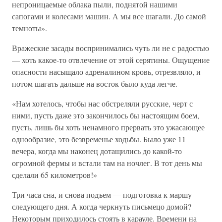
непроницаемые облака пыли, поднятой нашими
сапогами и колесами машин. А мы все шагали. До самой
темноты».
Вражеские засады воспринимались чуть ли не с радостью
— хоть какое-то отвлечение от этой серятины. Ощущение
опасности насыщало адреналином кровь, отрезвляло, и
потом шагать дальше на восток было куда легче.
«Нам хотелось, чтобы нас обстреляли русские, черт с
ними, пусть даже это закончилось бы настоящим боем,
пусть, лишь бы хоть ненамного прервать это ужасающее
однообразие, это безвременье ходьбы. Было уже 11
вечера, когда мы наконец дотащились до какой-то
огромной фермы и встали там на ночлег. В тот день мы
сделали 65 километров!»
Три часа сна, и снова подъем — подготовка к маршу
следующего дня. А когда черкнуть письмецо домой?
Некоторым приходилось стоять в карауле. Времени на