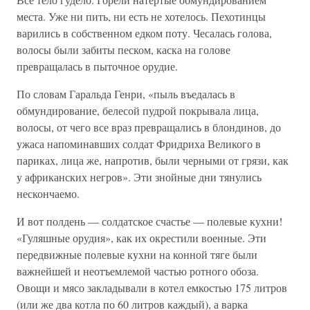
места. Уже ни пить, ни есть не хотелось. Пехотинцы
варились в собственном едком поту. Чесалась голова,
волосы были забиты песком, каска на голове
превращалась в пыточное орудие.
По словам Гаральда Генри, «пыль въедалась в
обмундирование, белесой пудрой покрывала лица,
волосы, от чего все враз превращались в блондинов, до
ужаса напоминавших солдат Фридриха Великого в
париках, лица же, напротив, были черными от грязи, как
у африканских негров». Эти знойные дни тянулись
нескончаемо.
И вот полдень — солдатское счастье — полевые кухни!
«Гуляшные орудия», как их окрестили военные. Эти
передвижные полевые кухни на конной тяге были
важнейшей и неотъемлемой частью ротного обоза.
Овощи и мясо закладывали в котел емкостью 175 литров
(или же два котла по 60 литров каждый), а варка