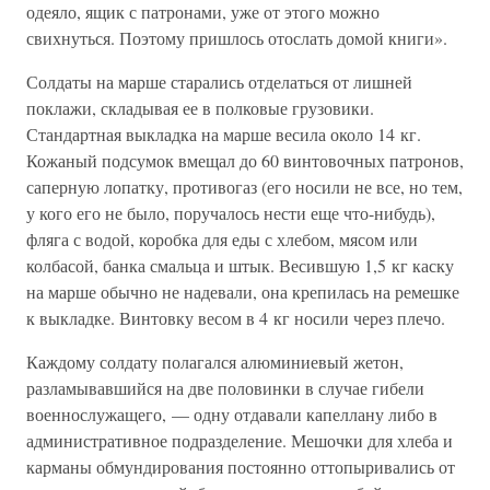
одеяло, ящик с патронами, уже от этого можно
свихнуться. Поэтому пришлось отослать домой книги».
Солдаты на марше старались отделаться от лишней
поклажи, складывая ее в полковые грузовики.
Стандартная выкладка на марше весила около 14 кг.
Кожаный подсумок вмещал до 60 винтовочных патронов,
саперную лопатку, противогаз (его носили не все, но тем,
у кого его не было, поручалось нести еще что-нибудь),
фляга с водой, коробка для еды с хлебом, мясом или
колбасой, банка смальца и штык. Весившую 1,5 кг каску
на марше обычно не надевали, она крепилась на ремешке
к выкладке. Винтовку весом в 4 кг носили через плечо.
Каждому солдату полагался алюминиевый жетон,
разламывавшийся на две половинки в случае гибели
военнослужащего, — одну отдавали капеллану либо в
административное подразделение. Мешочки для хлеба и
карманы обмундирования постоянно оттопыривались от