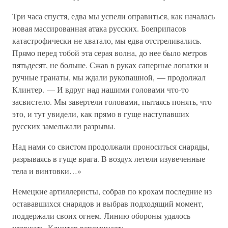
Три часа спустя, едва мы успели оправиться, как началась
новая массированная атака русских. Боеприпасов
катастрофически не хватало, мы едва отстреливались.
Прямо перед тобой эта серая волна, до нее было метров
пятьдесят, не больше. Сжав в руках саперные лопатки и
ручные гранаты, мы ждали рукопашной, — продолжал
Клинтер. — И вдруг над нашими головами что-то
засвистело. Мы завертели головами, пытаясь понять, что
это, и тут увидели, как прямо в гуще наступавших
русских замелькали разрывы.
Над нами со свистом продолжали проноситься снаряды,
разрываясь в гуще врага. В воздух летели изувеченные
тела и винтовки…»
Немецкие артиллеристы, собрав по крохам последние из
остававшихся снарядов и выбрав подходящий момент,
поддержали своих огнем. Линию обороны удалось
удержать. Клинтер вспоминает: