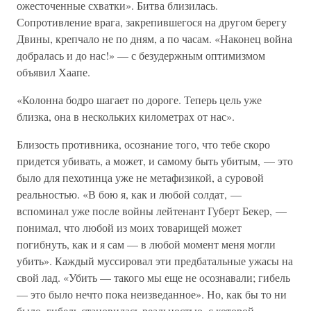
ожесточенные схватки». Битва близилась.
Сопротивление врага, закрепившегося на другом берегу
Двины, крепчало не по дням, а по часам. «Наконец война
добралась и до нас!» — с безудержным оптимизмом
объявил Хаапе.
«Колонна бодро шагает по дороге. Теперь цель уже
близка, она в нескольких километрах от нас».
Близость противника, осознание того, что тебе скоро
придется убивать, а может, и самому быть убитым, — это
было для пехотинца уже не метафизикой, а суровой
реальностью. «В бою я, как и любой солдат, —
вспоминал уже после войны лейтенант Губерт Бекер, —
понимал, что любой из моих товарищей может
погибнуть, как и я сам — в любой момент меня могли
убить». Каждый муссировал эти предбатальные ужасы на
свой лад. «Убить — такого мы еще не осознавали; гибель
— это было нечто пока неизведанное». Но, как бы то ни
было, гибель становилась реальностью, с которой