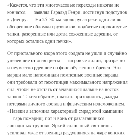
«Кажется, что эти многочасовые переходы никогда не
кончатся, — заявлял Гаральд Генри, достигнув подступов
к Днепру. — На 25–30 км вдоль русла реки одни лишь
обгоревшие обломки грузовиков, подбитые опрокинутые
танки, разоренные или дотла сожженные деревни, от
которых остались одни печки».
От пристального взора этого солдата не ушли и случайно
уцелевшие от огня цветы — тигровые лилии, призрачно
и неуместно рдевшие на фоне обугленных бревен. Эти
марши мало напоминали помпезные военные парады,
они требовали от пехотинцев максимального напряжения
сил, чтобы не отстать от мчавшихся дальше на восток
танков. Таким образом, платить приходилось дважды —
потерями личного состава и физическим изнеможением.
«Навеки я запомнил характерный смрад этой кампании
— гарь пожарищ, пот и вонь от разлагавшихся
лошадиных трупов». Яркий солнечный свет лишь
усиливал ужас от зрелища раздувшихся на жаре конских