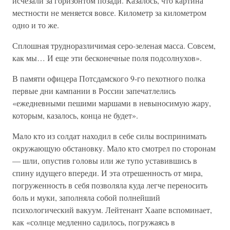
исчезали за горизонтом позади. Казалось, что картина
местности не меняется вовсе. Километр за километром
одно и то же.
Сплошная трудноразличимая серо-зеленая масса. Совсем,
как мы… И еще эти бесконечные поля подсолнухов».
В памяти офицера Потсдамского 9-го пехотного полка
первые дни кампании в России запечатлелись
«ежедневными пешими маршами в невыносимую жару,
которым, казалось, конца не будет».
Мало кто из солдат находил в себе силы воспринимать
окружающую обстановку. Мало кто смотрел по сторонам
— шли, опустив головы или же тупо уставившись в
спину идущего впереди. И эта отрешенность от мира,
погруженность в себя позволяла куда легче переносить
боль и муки, заполняла собой полнейший
психологический вакуум. Лейтенант Хаапе вспоминает,
как «солнце медленно садилось, погружаясь в