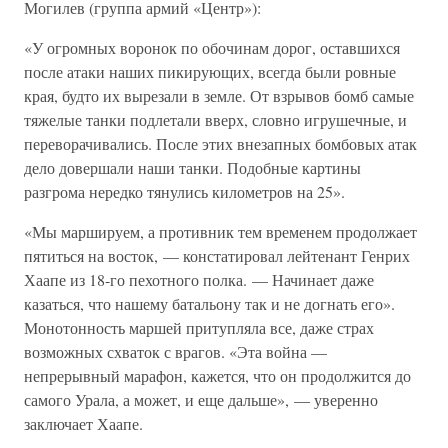
Могилев (группа армий «Центр»):
«У огромных воронок по обочинам дорог, оставшихся
после атаки наших пикирующих, всегда были ровные
края, будто их вырезали в земле. От взрывов бомб самые
тяжелые танки подлетали вверх, словно игрушечные, и
переворачивались. После этих внезапных бомбовых атак
дело довершали наши танки. Подобные картины
разгрома нередко тянулись километров на 25».
«Мы маршируем, а противник тем временем продолжает
пятиться на восток, — констатировал лейтенант Генрих
Хаапе из 18-го пехотного полка. — Начинает даже
казаться, что нашему батальону так и не догнать его».
Монотонность маршей притупляла все, даже страх
возможных схваток с врагов. «Эта война —
непрерывный марафон, кажется, что он продолжится до
самого Урала, а может, и еще дальше», — уверенно
заключает Хаапе.