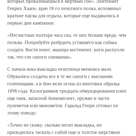
которых проваливаешься в мертвый сон». Лейтенант
Генрих Хаапе, врач 18-го пехотного полка, вспоминал
краткие паузы для отдыха, которые еще выдавались в
первые дни кампании:
«Несчастные полтора часа сна, от них больше вреда, чем
пользы. Попробуйте разбудить уставшего как собака
солдата. Кости ноют, мышцы костенеют, ноги распухли
так, что еле сапоги снимаешь».
С начала века выкладка пехотинца менялась мало.
Обувались солдаты все в те же сапоги с высокими
голенищами, а в бою вели огонь из винтовки образца
1898 года. Килограммов тридцать обмундирования плюс
еще паек, запасной боекомплект, оружие и части
пулеметов или минометов. Гаральд Генри сетовал по
этому поводу:
«Точно не скажу, сколько весит выкладка, но
приходилось таскать с собой еще и толстое шерстяное