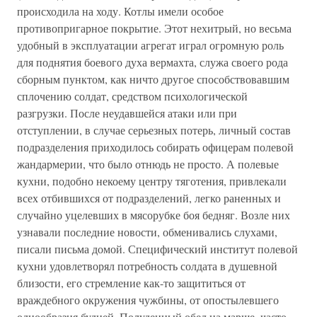
происходила на ходу. Котлы имели особое
противопригарное покрытие. Этот нехитрый, но весьма
удобный в эксплуатации агрегат играл огромную роль
для поднятия боевого духа вермахта, служа своего рода
сборным пунктом, как ничто другое способствовавшим
сплочению солдат, средством психологической
разгрузки. После неудавшейся атаки или при
отступлении, в случае серьезных потерь, личный состав
подразделения приходилось собирать офицерам полевой
жандармерии, что было отнюдь не просто. А полевые
кухни, подобно некоему центру тяготения, привлекали
всех отбившихся от подразделений, легко раненных и
случайно уцелевших в мясорубке боя бедняг. Возле них
узнавали последние новости, обменивались слухами,
писали письма домой. Специфический институт полевой
кухни удовлетворял потребность солдата в душевной
близости, его стремление как-то защититься от
враждебного окружения чужбины, от опостылевшего
однообразия будней. Полуденный обед на марше, часто