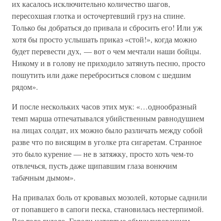
их касалось исключительно количество шагов,
пересохшая глотка и осточертевший груз на спине.
Только бы добраться до привала и сбросить его! Или уж
хотя бы просто услышать приказ «стой!», когда можно
будет перевести дух, — вот о чем мечтали наши бойцы.
Никому и в голову не приходило затянуть песню, просто
пошутить или даже переброситься словом с шедшим
рядом».
И после нескольких часов этих мук: «…однообразный
темп марша отпечатывался убийственным равнодушием
на лицах солдат, их можно было различать между собой
разве что по висящим в уголке рта сигаретам. Странное
это было курение — не в затяжку, просто хоть чем-то
отвлечься, пусть даже щипавшим глаза вонючим
табачным дымом».
На привалах боль от кровавых мозолей, которые саднили
от попавшего в сапоги песка, становилась нестерпимой.
Все тело гудело. Горели натертые обмундированием