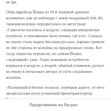
не зря.
Обер-ефрейтор Йешке из 18-й танковой дивизии
вспоминал, как он наблюдал с земли воздушный бой. Их
танковая колонна передвигалась по автостраде.
«Самолеты носились в воздухе, совершая невероятные
кульбиты, и невозможно было понять, где кто». Сначала
на землю стали падать бипланы русских, взрывы гремели
по обе стороны от колонны на придорожных полях. Вот
тогда танкисты пережили, по словам Йешке,
«леденящий» ужас. Один немецкий истребитель
взорвался в воздухе, а второй, объятый пламенем, рухнул
на землю в нескольких метрах от пути следования
колонны.
«Разлившийся бензин полыхал, перекрыв дорогу, от него
загорелся наш полугусеничный бронетранспортер.
Водитель и остальные выскочили наружу, сами полыхая
будто факелы и стали кататься по земле. Еще один
Продолжение на Литрес
«мессершмитт» попытался совершить вынужденную