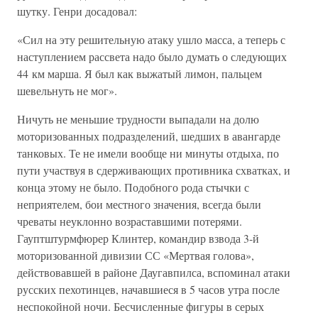
шутку. Генри досадовал:
«Сил на эту решительную атаку ушло масса, а теперь с
наступлением рассвета надо было думать о следующих
44 км марша. Я был как выжатый лимон, пальцем
шевельнуть не мог».
Ничуть не меньшие трудности выпадали на долю
моторизованных подразделений, шедших в авангарде
танковых. Те не имели вообще ни минуты отдыха, по
пути участвуя в сдерживающих противника схватках, и
конца этому не было. Подобного рода стычки с
неприятелем, бои местного значения, всегда были
чреваты неуклонно возраставшими потерями.
Гауптштурмфюрер Клинтер, командир взвода 3-й
моторизованной дивизии СС «Мертвая голова»,
действовавшей в районе Даугавпилса, вспоминал атаки
русских пехотинцев, начавшиеся в 5 часов утра после
неспокойной ночи. Бесчисленные фигуры в серых