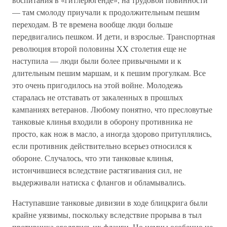
— там смолоду приучали к продолжительным пешим
переходам. В те времена вообще люди больше
передвигались пешком. И дети, и взрослые. Транспортная
революция второй половины XX столетия еще не
наступила — люди были более привычными и к
длительным пешим маршам, и к пешим прогулкам. Все
это очень пригодилось на этой войне. Молодежь
старалась не отставать от закаленных в прошлых
кампаниях ветеранов. Любому понятно, что пресловутые
танковые клинья входили в оборону противника не
просто, как нож в масло, а иногда здорово притуплялись,
если противник действительно всерьез относился к
обороне. Случалось, что эти танковые клинья,
истончившиеся вследствие растягивания сил, не
выдерживали натиска с флангов и обламывались.
Наступавшие танковые дивизии в ходе блицкрига были
крайне уязвимы, поскольку вследствие прорыва в тыл
противника оголялись их фланги. Но немцы особенно не