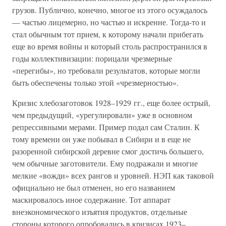
грузов. Публично, конечно, многое из этого осуждалось
— частью лицемерно, но частью и искренне. Тогда-то и
стал обычным тот прием, к которому начали прибегать
еще во время войны и который столь распространился в
годы коллективизации: порицали чрезмерные
«перегибы», но требовали результатов, которые могли
быть обеспечены только этой «чрезмерностью».
Кризис хлебозаготовок 1928–1929 гг., еще более острый,
чем предыдущий, «урегулировали» уже в основном
репрессивными мерами. Пример подал сам Сталин. К
тому времени он уже побывал в Сибири и в еще не
разоренной сибирской деревне смог достичь большего,
чем обычные заготовители. Ему подражали и многие
мелкие «вожди» всех рангов и уровней. НЭП как таковой
официально не был отменен, но его названием
маскировалось иное содержание. Тот аппарат
внеэкономического изъятия продуктов, отдельные
стороны которого опробовались в кризисах 1923–