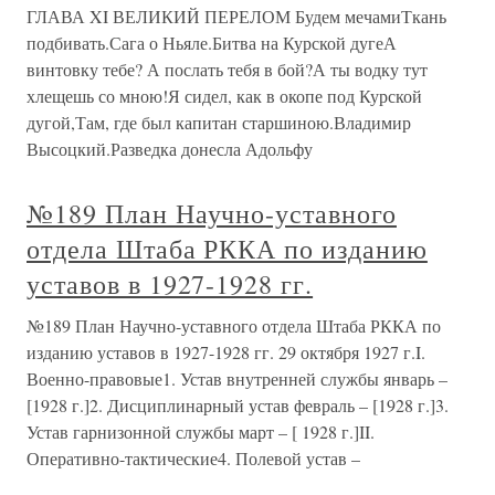
ГЛАВА XI ВЕЛИКИЙ ПЕРЕЛОМ Будем мечамиТкань
подбивать.Сага о Ньяле.Битва на Курской дугеА
винтовку тебе? А послать тебя в бой?А ты водку тут
хлещешь со мною!Я сидел, как в окопе под Курской
дугой,Там, где был капитан старшиною.Владимир
Высоцкий.Разведка донесла Адольфу
№189 План Научно-уставного
отдела Штаба РККА по изданию
уставов в 1927-1928 гг.
№189 План Научно-уставного отдела Штаба РККА по
изданию уставов в 1927-1928 гг. 29 октября 1927 г.I.
Военно-правовые1. Устав внутренней службы январь –
[1928 г.]2. Дисциплинарный устав февраль – [1928 г.]3.
Устав гарнизонной службы март – [ 1928 г.]II.
Оперативно-тактические4. Полевой устав –