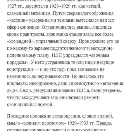
1927 гг., заработал в 1928–1929 гг. как четкий,
слаженный механизм. Путем сверхналогообложения
«частник» ускоренными темпами вытеснялся из всех
сфер экономики. Ограничивались рынки, лишались
своих прав тресты, экономика становилась все более
«командной», управляемой сверху. Происходило это не
по какому-то заранее подготовленному и методично
исполняемому плану. НЭП упразднялся «явочным
порядком». У него устранялись те или иные несущие
конструкции — и до тех пор, пока все здание не
изменилось до неузнаваемости. Но делалось это
впопыхах, необдуманно, ради сиюминутного «затыкания
дыр». Люди, разрушившие здание НЭПа, были уверены,
что только улучшают его; они затеяли ремонт,
окончившийся ломкой.
Последние нэповские установления, словно волной,
смыло «великим переломом» 1929–1933 гг. Правда,
отдельные нэповские рычаги еще какое-то время