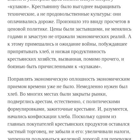
«кулаков». Крестьянину было выгоднее выращивать
технические, а не продовольственные культуры: они
оплачивались дороже. Произошло это ввиду просчетов в
ценовой политике. Цены были застывшими, не менялись
годами и зачастую не отражали экономических реалий. А
к этому примешались и ожидание войны, побуждавшее
припрятывать хлеб, и низкая продуктивность
крестьянских хозяйств, вызванная, помимо прочего, и
боязнью быть причисленными к «кулакам».
Поправлять экономическую оплошность экономическим
приемом времени уже не было. Немедленно нужен был
хлеб. Во многих местах были закрыты рынки,
подверглись арестам, естественно, с политическими
формулировками, зажиточные крестьяне. И, разумеется,
начались конфискации хлеба. Поскольку одним из
главных покупателей крестьянских продуктов оставался
частный торговец, не забыли и его: увеличивали налоги,
запрещали пользоваться железной дорогой для перевозки