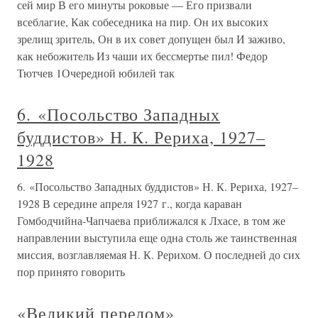
сей мир В его минуты роковые — Его призвали
всеблагие, Как собеседника на пир. Он их высоких
зрелищ зритель, Он в их совет допущен был И заживо,
как небожитель Из чаши их бессмертье пил! Федор
Тютчев 1Очередной юбилей так
6. «Посольство Западных
буддистов» Н. К. Рериха, 1927–
1928
6. «Посольство Западных буддистов» Н. К. Рериха, 1927–
1928 В середине апреля 1927 г., когда караван
Гомбодчийна-Чапчаева приближался к Лхасе, в том же
направлении выступила еще одна столь же таинственная
миссия, возглавляемая Н. К. Рерихом. О последней до сих
пор принято говорить
«Великий перелом»