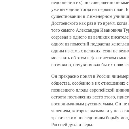
недооценил их), но совершенно незаме
уже выходили тогда на первый план. Б
существовании в Инженерном училище
Достоевского как раз в то время, когд
того самого Александра Ивановича Тур
созревал в одного из великих писателе
одном из поместий подрастал ясногла
одним из самых великих, если не вели
мог знать об этом в фактическом смыс
возможно, почувствовал бы их появле
Он прекрасно понял в России лицемер
общества, особенно в их отношениях с
познавшего плоды европейской цивили
острота постижения всего этого, прис
восприимчивым русским умам. Он не п
явлениям, которые вызывали у него та
трагическим последствиям борьбу меж
Россией духа и веры.