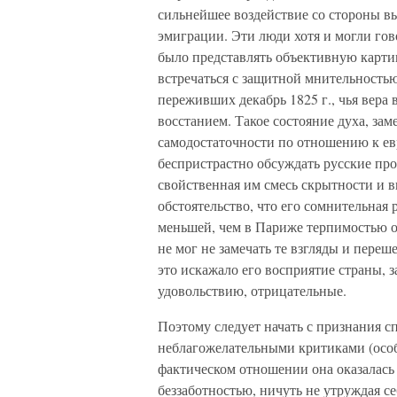
сильнейшее воздействие со стороны в
эмиграции. Эти люди хотя и могли гово
было представлять объективную карти
встречаться с защитной мнительность
переживших декабрь 1825 г., чья вера
восстанием. Такое состояние духа, за
самодостаточности по отношению к ев
беспристрастно обсуждать русские пр
свойственная им смесь скрытности и в
обстоятельство, что его сомнительная 
меньшей, чем в Париже терпимостью о
не мог не замечать те взгляды и пере
это искажало его восприятие страны, 
удовольствию, отрицательные.
Поэтому следует начать с признания с
неблагожелательными критиками (особ
фактическом отношении она оказалась
беззаботностью, ничуть не утруждая се