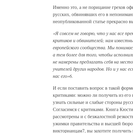
Именно это, а не порицание грехов 
русских, обвинявших его в непониман
неопубликованной статье прекрасно вы
«Я совсем не говорю, что у нас все пре
критиков и обвинителей; нам известны
европейского сообще
ства. Мы понимае
а тем более для того, чтобы исполнил
не намерены предлагать себя на место
учителей других народов. Но и у нас е
нас его»
6
.
И если поставить вопрос в такой фор
критиками: можно ли получить из его
узнать сильные и слабые стороны русск
Согласимся с критиками. Книга Кюстин
рассмотрены и с безжалостной резкос
ужимки правительства и высшей бюрок
викторианцам7, вы захотите получить