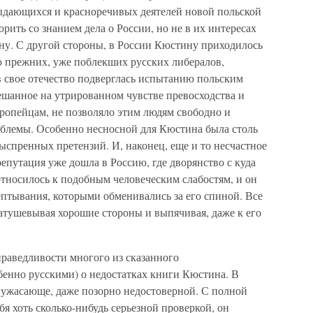
ыдающихся и красноречивых деятелей новой польской
рить со знанием дела о России, но не в их интересах
ну. С другой стороны, в России Кюстину приходилось
ю прежних, уже поблекших русских либералов,
 в свое отечество подверглась испытанию польским
мешанное на утрированном чувстве превосходства и
ропейцам, не позволяло этим людям свободно и
облемы. Особенно несносной для Кюстина была столь
ыспренных претензий. И, наконец, еще и то несчастное
репутация уже дошла в Россию, где дворянство с куда
тносилось к подобным человеческим слабостям, и он
шептывания, которыми обменивались за его спиной. Все
затушевывая хорошие стороны и выпячивая, даже к его
праведливости многого из сказанного
енно русскими) о недостатках книги Кюстина. В
 ужасающе, даже позорно недостоверной. С полной
бя хоть сколько-нибудь серьезной проверкой, он