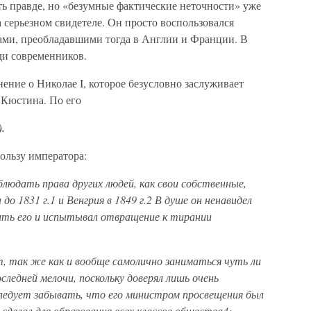
ть правде, но «безумные фактические неточности» уже
на серьезном свидетеле. Он просто воспользовался
ами, преобладавшими тогда в Англии и Франции. В
еди современников.
нение о Николае I, которое безусловно заслуживает
 Кюстина. По его
.
пользу императора:
блюдать права других людей, как свои собственные,
а до
1831 г
.
1
и Вен
грия в
1849 г
.
2
В душе он ненавидел
ить его и испытывал отвра
щение к тирании
, так же как и вообще самолично заниматься чуть ли
следней мелочи, поскольку доверял лишь очень
следует забывать, что его мини
стром просвещения был
сделал для образования всех классов общества
4
;