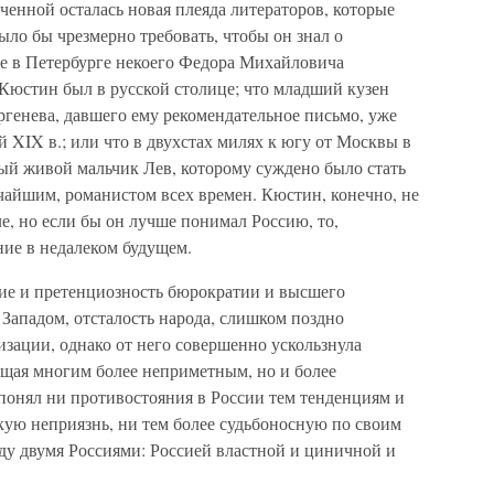
ченной осталась новая плеяда литераторов, которые
ыло бы чрезмерно требовать, чтобы он знал о
 в Петербурге некоего Федора Михайловича
а Кюстин был в русской столице; что младший кузен
генева, давшего ему рекомендательное письмо, уже
й XIX в.; или что в двухстах милях к югу от Москвы в
зый живой мальчик Лев, которому суждено было стать
чайшим, романистом всех времен. Кюстин, конечно, не
ле, но если бы он лучше понимал Россию, то,
ние в недалеком будущем.
ие и претенциозность бюрократии и высшего
 Западом, отсталость народа, слишком поздно
зации, однако от него совершенно ускользнула
ущая многим более неприметным, но и более
онял ни противостояния в России тем тенденциям и
кую неприязнь, ни тем более судьбоносную по своим
ду двумя Россиями: Россией властной и циничной и