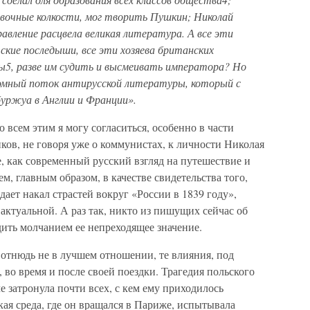
вочные колкости, мог творить Пушкин; Николай
равление рас
цвела великая литература. А все эти
тские последыши, все эти хозяева британских
бы
5
, разве им судить и высмеивать им
ператора? Но
ромный поток антирусской литературы, кото
рый с
уржуа в Англии и Франции».
 всем этим я могу согласиться, особенно в части
ов, не говоря уже о коммунистах, к личности Николая
е, как современный русский взгляд на путешествие и
м, главным образом, в качестве свидетельства того,
адает накал страстей вокруг «России в 1839 году»,
е актуальной. А раз так, никто из пишущих сейчас об
дить молчанием ее непреходящее значение.
 отнюдь не в лучшем отношении, те влияния, под
 во время и после своей поездки. Трагедия польского
е затронула почти всех, с кем ему приходилось
кая среда, где он вращался в Париже, испытывала