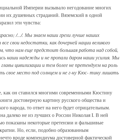
официальной Империи вызывало негодование многих
ии их душевных страданий. Вяземский в одной
разил эти чувства:
красно; /.../. Мы знаем наши грехи лучше наших
 все свои недостатки, как дочерней нации великого
м, что нам еще предстоит боль
шая работа над собой,
ись наши надежды и не пропали даром наши усилия. Мы
 главы цивилизации и тем более не претендуем на роль
сть свое место под солнцем и не г-ну Кюс- тину лишать
ме, как он ставился многими современными Кюстину
 книги достоверную картину русского общества и
ого народа, то ответ на него будет отрицательным.
а далеко не из лучших о России Николая I. В ней
тью показаны некоторые претензии и фальшивые
ратии. Но, если, подобно образованным
 нечто вроде компендиума достоверной фактической