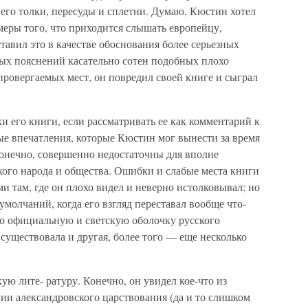
его толки, пересуды и сплетни. Думаю, Кюстин хотел
меры того, что приходится слышать европейцу,
тавил это в качестве обоснования более серьезных
мых пояснений касательно сотен подобных плохо
провергаемых мест, он повредил своей книге и сыграл
и его книги, если рассматривать ее как комментарий к
ые впечатления, которые Кюстин мог вынести за время
конечно, совершенно недостаточны для вполне
кого народа и общества. Ошибки и слабые места книги
и там, где он плохо видел и неверно истолковывал; но
умолчаний, когда его взгляд переставал вообще что-
ко официальную и светскую оболочку русского
 существовала и другая, более того — еще несколько
кую лите- ратуру. Конечно, он увидел кое-что из
ии александровского царствования (да и то слишком