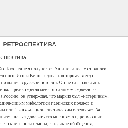
Н: РЕТРОСПЕКТИВА
РОСПЕКТИВА
 о Кюс- тине я получил из Англии записку от одного
ученого, Игоря Виноградова, к которому всегда
 познания в русской истории. Он не слышал самих
 ним. Предостерегая меня от слишком серьезного
а Россию, он утверждал, что маркиз был «истеричным,
напичканным мифологией парижских поляков и
им или франко-националистическим rancunesа». За
инизма нельзя доверять его мнениям о царствовании
 его книге не так часты, как дикие обобщения,