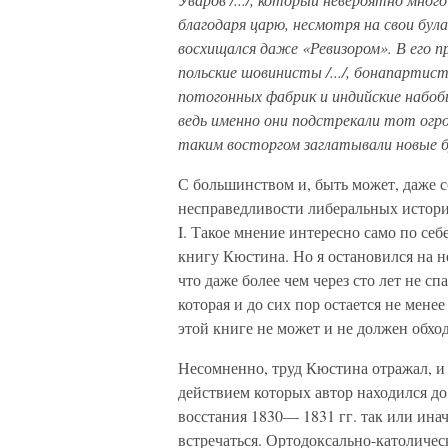
благодаря царю, несмотря на свои була
восхищался даже «Ревизором». В его п
польские шо
винисты /.../, бонапартис
потогонных фабрик и ин
дийские набо
ведь именно они подстрекали тот ог
таким восторгом заглатывали новые б
С большинством и, быть может, даже со
несправедливости либеральных историк
I. Такое мнение интересно само по себ
книгу Кюстина. Но я остановился на не
что даже более чем через сто лет не сп
которая и до сих пор остается не мене
этой книге не может и не должен обхо
Несомненно, труд Кюстина отражал, и
действием которых автор находился до,
восстания 1830— 1831 гг. так или инач
встречаться. Ортодоксально-католичес