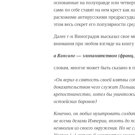
основанные на полуправде или четвер
сами по себе ставят на нем крест как 
расхожими антирусскими предрассудк
этом весь секрет его популярности ср
Далее г-н Виноградов высказал свое м
внимания при любом взгляде на книгу
а
Rancune
— злопамятством
(франц.)
словам, многое может быть сказано в 
«Он верил в святость своей клятвы со
доказа
тельством чего служат Польш
крепостничест
во, хотел бы уничтож
остзейских баронов
3
Конечно, он любил муштровать солдат
не всеми делами Империи, вплоть до по
немногим из своего окружения. Но не 
Уваров /.../, который неве
роятно много 