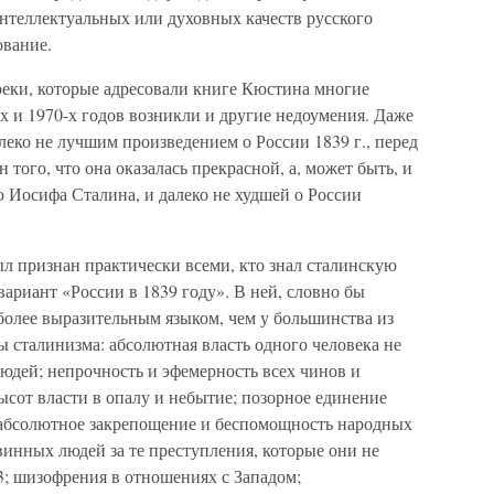
интеллектуальных или духовных качеств русского
ование.
еки, которые адресовали книге Кюстина многие
х и 1970-х годов возникли и другие недоумения. Даже
алеко не лучшим произведением о России 1839 г., перед
того, что она оказалась прекрасной, а, может быть, и
Иосифа Сталина, и далеко не худшей о России
л признан практически всеми, кто знал сталинскую
ариант «России в 1839 году». В ней, словно бы
более выразительным языком, чем у большинства из
ы сталинизма: абсолютная власть одного человека не
людей; непрочность и эфемерность всех чинов и
сот власти в опалу и небытие; позорное единение
; абсолютное закрепощение и беспомощность народных
винных людей за те преступления, которые они не
3; шизофрения в отношениях с Западом;