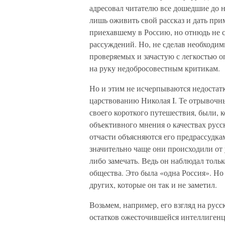
адресовал читателю все дошедшие до н
лишь оживить свой рассказ и дать при
приехавшему в Россию, но отнюдь не с
рассуждений. Но, не сделав необходи
проверяемых и зачастую с легкостью о
на руку недобросовестным критикам.
Но и этим не исчерпываются недостатк
царствованию Николая I. Те отрывочн
своего короткого путешествия, были, 
объективного мнения о качествах русс
отчасти объясняются его предрассудкам
значительно чаще они происходили от 
либо замечать. Ведь он наблюдал толь
общества. Это была «одна Россия». Но
других, которые он так и не заметил.
Возьмем, например, его взгляд на русс
остатков ожесточившейся интеллигенц