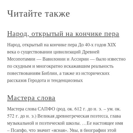
народы осознают ее
Шестидесятые, пузатые. Союз
пера, серпа и молота
Шестидесятые, пузатые. Союз пера, серпа и молота На
исходе 1950-х и особенно с начала 1960-х в жизни даже
обычных, незатейливых, как дачный туалет, советских
пивных вдруг все стало как-то необычно меняться. Но на
этот раз не в инфраструктуре. Главная перемена касалась
«Орден Храма» барона фон Гунда
и «рыцарь Красного пера»
«Орден Храма» барона фон Гунда и «рыцарь Красного
пера» Возрождение тамплиерских идей в Германии
и Австрии было связано, прежде всего, с именем
имперского барона Карла Готтгельфа фон Гунда унд