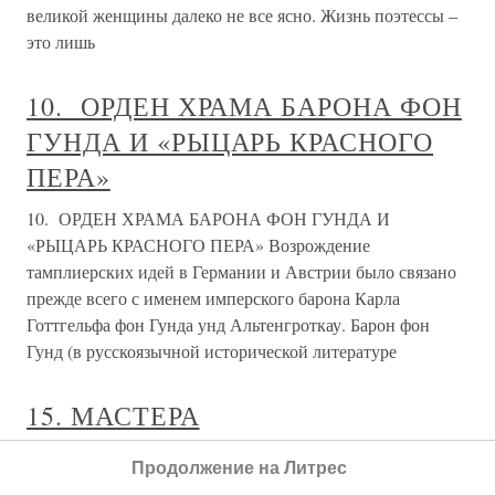
Альтенгроткау. Барон фон Гунд (в русскоязычной
исторической
Святые — герои пера и пистолета
Святые — герои пера и пистолета У русской
интеллигенции издавна существовали собственные
святцы, куда заносились имена героических борцов
(часто совсем не тех, кого чтил народ). Культ Ленина
явился кульминационной точкой процесса ступенчатого
развития в среде
Власть пера
Власть пера В день Сашиной казни Владимир готовился
к выпускным экзаменам в гимназии. Его выдающиеся
академические успехи (он получил высшие оценки по
всем предметам, за исключением логики)
Продолжение на Литрес
продемонстрировали редкую способность юноши