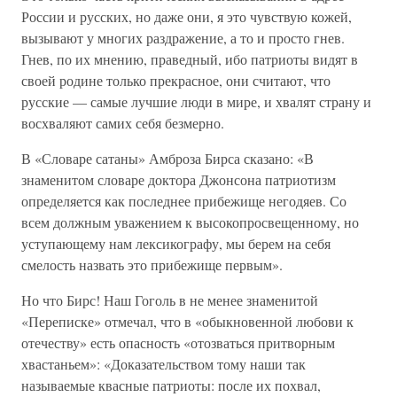
России и русских, но даже они, я это чувствую кожей,
вызывают у многих раздражение, а то и просто гнев.
Гнев, по их мнению, праведный, ибо патриоты видят в
своей родине только прекрасное, они считают, что
русские — самые лучшие люди в мире, и хвалят страну и
восхваляют самих себя безмерно.
В «Словаре сатаны» Амброза Бирса сказано: «В
знаменитом словаре доктора Джонсона патриотизм
определяется как последнее прибежище негодяев. Со
всем должным уважением к высокопросвещенному, но
уступающему нам лексикографу, мы берем на себя
смелость назвать это прибежище первым».
Но что Бирс! Наш Гоголь в не менее знаменитой
«Переписке» отмечал, что в «обыкновенной любови к
отечеству» есть опасность «отозваться притворным
хвастаньем»: «Доказательством тому наши так
называемые квасные патриоты: после их похвал,