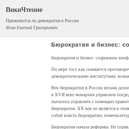
ВикиЧтение
Приживется ли демократия в России
Ясин Евгений Григорьевич
Бюрократия и бизнес: с
Бюрократия и бизнес: созревание конф
По мере того как снимается противо
демократическими институтами, возник
Век бюрократии в России весьма дол
в XVII веке монархия управляла посре
пыталось управлять с помощью правите
бюрократия. XX век не является в это
собой власть бюрократии, номенклату
Бюрократия начала реформы. Не справл