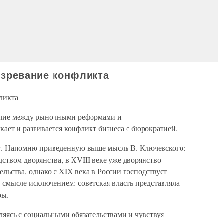
озревание конфликта
ликта
речие между рыночными реформами и
ает и развивается конфликт бизнеса с бюрократией.
ог. Напомню приведенную выше мысль В. Ключевского:
дством дворянства, в XVIII веке уже дворянство
льства, однако с XIX века в России господствует
м смысле исключением: советская власть представляла
ры.
яясь с социальными обязательствами и чувствуя