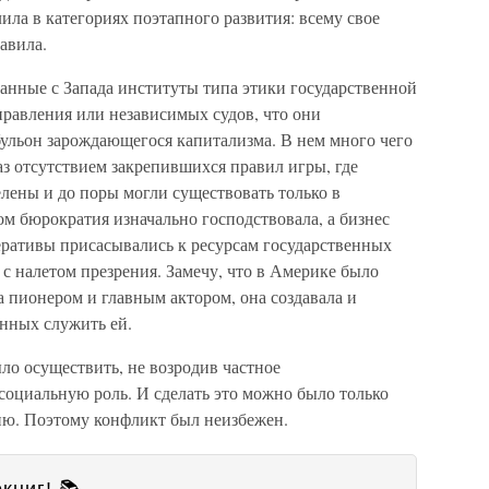
ила в категориях поэтапного развития: всему свое
авила.
нные с Запада институты типа этики государственной
правления или независимых судов, что они
бульон зарождающегося капитализма. В нем много чего
аз отсутствием закрепившихся правил игры, где
лены и до поры могли существовать только в
м бюрократия изначально господствовала, а бизнес
еративы присасывались к ресурсам государственных
 с налетом презрения. Замечу, что в Америке было
а пионером и главным актором, она создавала и
анных служить ей.
ло осуществить, не возродив частное
социальную роль. И сделать это можно было только
ию. Поэтому конфликт был неизбежен.