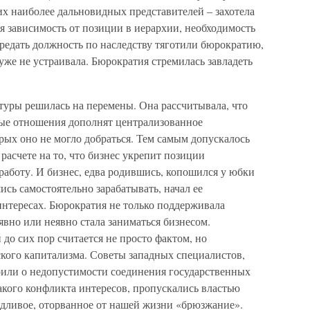
их наиболее дальновидных представителей – захотела
я зависимость от позиции в иерархии, необходимость
ередать должность по наследству тяготили бюрократию,
 уже не устраивала. Бюрократия стремилась завладеть
туры решилась на перемены. Она рассчитывала, что
е отношения дополнят централизованное
рых оно не могло добраться. Тем самым допускалось
расчете на то, что бизнес укрепит позиции
работу. И бизнес, едва родившись, копошился у юбки
ись самостоятельно зарабатывать, начал ее
интересах. Бюрократия не только поддерживала
явно или неявно стала заниматься бизнесом.
до сих пор считается не просто фактом, но
кого капитализма. Советы западных специалистов,
орили о недопустимости соединения государственных
акого конфликта интересов, пропускались властью
дливое, оторванное от нашей жизни «брюзжание».