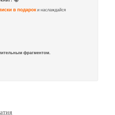
книг! 📚
писки в подарок
и наслаждайся
омительным фрагментом.
атия