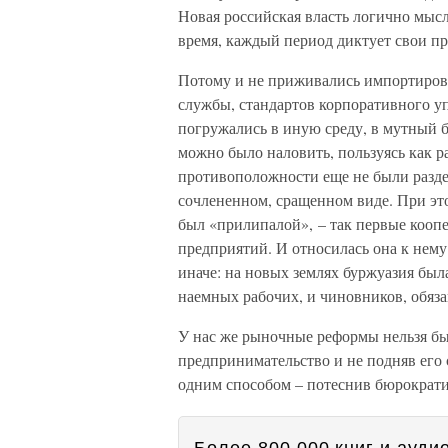
Новая российская власть логично мысл
время, каждый период диктует свои пр
Потому и не приживались импортирова
службы, стандартов корпоративного у
погружались в иную среду, в мутный 
можно было наловить, пользуясь как р
противоположности еще не были разде
сочлененном, сращенном виде. При это
был «прилипалой», – так первые кооп
предприятий. И относилась она к нему
иначе: на новых землях буржуазия был
наемных рабочих, и чиновников, обяз
У нас же рыночные реформы нельзя бы
предпринимательство и не подняв его 
одним способом – потеснив бюрократ