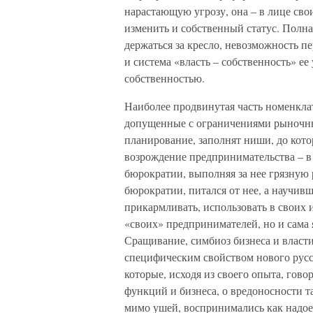
нарастающую угрозу, она – в лице сво
изменить и собственный статус. Полна
держаться за кресло, невозможность п
и система «власть – собственность» ее
собственностью.
Наиболее продвинутая часть номенкла
допущенные с ограничениями рыночны
планирование, заполнят ниши, до кото
возрождение предпринимательства – в 
бюрократии, выполняя за нее грязную 
бюрократии, питался от нее, а научивш
прикармливать, использовать в своих 
«своих» предпринимателей, но и сама 
Сращивание, симбиоз бизнеса и власти 
специфическим свойством нового русс
которые, исходя из своего опыта, гов
функций и бизнеса, о вредоносности т
мимо ушей, воспринимались как надое