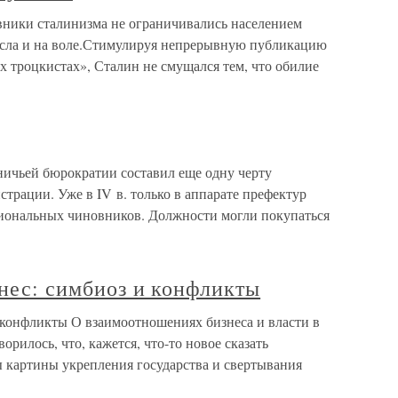
ники сталинизма не ограничивались населением
осла и на воле.Стимулируя непрерывную публикацию
 троцкистах», Сталин не смущался тем, что обилие
ичьей бюрократии составил еще одну черту
трации. Уже в IV в. только в аппарате префектур
сиональных чиновников. Должности могли покупаться
знес: симбиоз и конфликты
и конфликты О взаимоотношениях бизнеса и власти в
орилось, что, кажется, что-то новое сказать
ы картины укрепления государства и свертывания