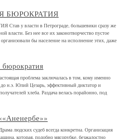
Я БЮРОКРАТИЯ
в у власти в Петрограде, большевики сразу же
ой власти. Без нее все их законотворчество пустое
 организовали бы население на исполнение этих, даже
 бюрократия
стоящая проблема заключалась в том, кому именно
. до н.э. Юлий Цезарь, эффективный диктатор и
олучателей хлеба. Раздача велась порайонно, под
««Аненербе»»
рама людских судеб всегда конкретна. Организация
машина, которая, подобно мясорубке, безжалостно