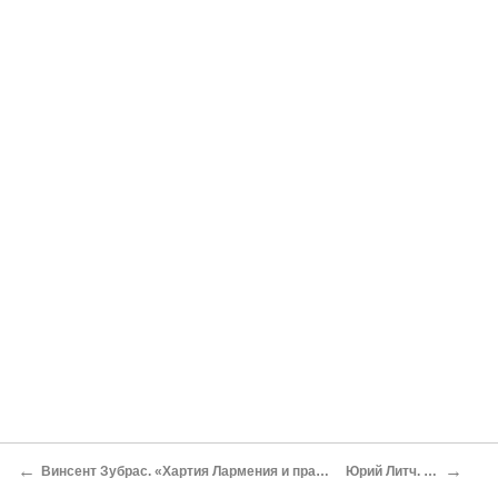
←
→
Винсент Зубрас. «Хартия Лармения и правопреемственность современных рыцарей тамплиеров»
Юрий Литч. «Голова на блюде»