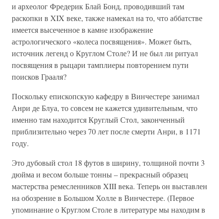
и археолог Фредерик Блай Бонд, проводивший там
раскопки в XIX веке, также намекал на то, что аббатстве
имеется высеченное в камне изображение
астрологического «колеса посвящения». Может быть,
источник легенд о Круглом Столе? И не был ли ритуал
посвящения в рыцари тамплиеры повторением пути
поисков Грааля?
Поскольку епископскую кафедру в Винчестере занимал
Анри де Блуа, то совсем не кажется удивительным, что
именно там находится Круглый Стол, законченный
приблизительно через 70 лет после смерти Анри, в 1171
году.
Это дубовый стол 18 футов в ширину, толщиной почти 3
дюйма и весом больше тонны – прекрасный образец
мастерства ремесленников XIII века. Теперь он выставлен
на обозрение в Большом Холле в Винчестере. (Первое
упоминание о Круглом Столе в литературе мы находим в