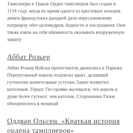
Тамплиеры и Грааль Орден тамплиеров был создан в
1118 году, когда во время одного из крестовых походов
девять французских рыцарей дали иерусалимскому
патриарху обет целомудрия, бедности и послушания. Они
также взяли на себя обязанность оказывать вооруженную
защиту
Аббат Розьер
Аббат Розьер Войска протестантов двинулись к Парижу.
Перепуганный король подписал эдикт, делавший
гугенотам значительные уступки.Эдикт возмутил
католиков. Герцог Гиз громко жаловался, что король в
душе более гугенот, чем католик. Сторонники Гизов
объединились в мощный
Оддвар Ольсен. «Краткая история
ордена тамплиеров»