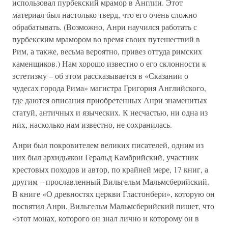
использовал пурбекский мрамор в Англии. Этот
материал был настолько тверд, что его очень сложно
обрабатывать. (Возможно, Анри научился работать с
пурбекским мрамором во время своих путешествий в
Рим, а также, весьма вероятно, привез оттуда римских
каменщиков.) Нам хорошо известно о его склонности к
эстетизму – об этом рассказывается в «Сказании о
чудесах города Рима» магистра Григория Английского,
где даются описания приобретенных Анри знаменитых
статуй, античных и языческих. К несчастью, ни одна из
них, насколько нам известно, не сохранилась.
Анри был покровителем великих писателей, одним из
них был архидьякон Геральд Камбрийский, участник
крестовых походов и автор, по крайней мере, 17 книг, а
другим – прославленный Вильгельм Мальмсберийский.
В книге «О древностях церкви Гластонбери», которую он
посвятил Анри, Вильгельм Мальмсберийский пишет, что
«этот монах, которого он знал лично и которому он в