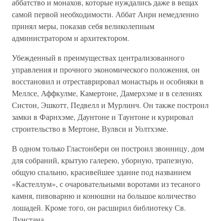
аббатство и монахов, которые нуждались даже в вещах
самой первой необходимости. Аббат Анри немедленно
принял меры, показав себя великолепным
администратором и архитектором.
Убежденный в преимуществах централизованного
управления и прочного экономического положения, он
восстановил и отреставрировал монастырь и особняки в
Меллсе, Аффкулме, Камертоне, Дамерхэме и в селениях
Систон, Эшкотт, Педвелл и Мурлинч. Он также построил
замки в Фарнхэме, Даунтоне и Таунтоне и курировал
строительство в Мертоне, Вулвси и Уолтхэме.
В одном только Гластонбери он построил звонницу, дом
для собраний, крытую галерею, уборную, трапезную,
общую спальню, красивейшее здание под названием
«Кастеллум», с очаровательными воротами из тесаного
камня, пивоварню и конюшни на большое количество
лошадей. Кроме того, он расширил библиотеку Св.
Дунстана.