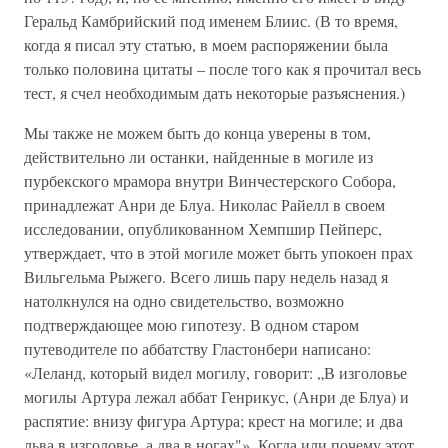
Геральд Камбрийский под именем Блиис. (В то время,
когда я писал эту статью, в моем распоряжении была
только половина цитаты – после того как я прочитал весь
тест, я счел необходимым дать некоторые разъяснения.)
Мы также не можем быть до конца уверены в том,
действительно ли останки, найденные в могиле из
пурбекского мрамора внутри Винчестерского Собора,
принадлежат Анри де Блуа. Николас Райелл в своем
исследовании, опубликованном Хемпшир Пейперс,
утверждает, что в этой могиле может быть упокоен прах
Вильгельма Рыжего. Всего лишь пару недель назад я
натолкнулся на одно свидетельство, возможно
подтверждающее мою гипотезу. В одном старом
путеводителе по аббатству Гластонбери написано:
«Леланд, который видел могилу, говорит: „В изголовье
могилы Артура лежал аббат Генрикус, (Анри де Блуа) и
распятие: внизу фигура Артура; крест на могиле; и два
льва в изголовье, а два в ногах"». Когда или почему этот