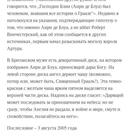
говорится, что „Господин Блии (Анри де Блуа) был
человеком, знавшим все истории о Граале"». Недавно я
натолкнулся на указания, подтверждающие гипотезу о
том, что именно Анри де Блуа, а не аббат Роберт
Винчестерский, как об этом сообщается в других
источниках, первым начал разыскивать могилу короля
Артура.
В Британском музее есть декоративный диск, на котором
изображен Анри де Блуа, приносящий дары Богу. На
левой стороне диска ангел держит чашу (возможно,
потир или, может быть, Священный Грааль?). Эта темно-
красная с желтым чаша ярким пятном выделяется на
верхней части диска. Надпись на диске гласит: «Дарящий
может последовать за приношением на небеса; но не
сразу, чтобы Англия не рыдала; в войне и мире, смуте и
спокойствии, полагайтесь на него».
Послесловие – 3 августа 2005 года