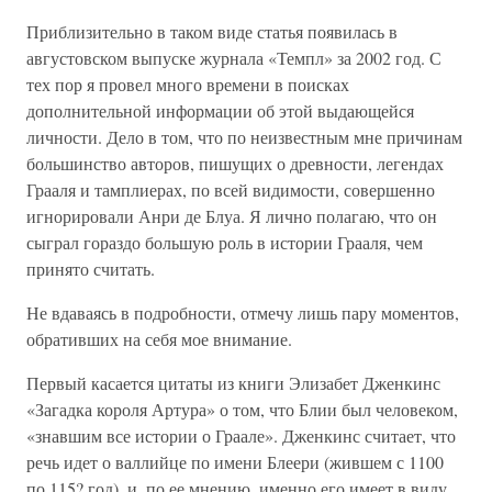
Приблизительно в таком виде статья появилась в
августовском выпуске журнала «Темпл» за 2002 год. С
тех пор я провел много времени в поисках
дополнительной информации об этой выдающейся
личности. Дело в том, что по неизвестным мне причинам
большинство авторов, пишущих о древности, легендах
Грааля и тамплиерах, по всей видимости, совершенно
игнорировали Анри де Блуа. Я лично полагаю, что он
сыграл гораздо большую роль в истории Грааля, чем
принято считать.
Не вдаваясь в подробности, отмечу лишь пару моментов,
обративших на себя мое внимание.
Первый касается цитаты из книги Элизабет Дженкинс
«Загадка короля Артура» о том, что Блии был человеком,
«знавшим все истории о Граале». Дженкинс считает, что
речь идет о валлийце по имени Блеери (жившем с 1100
по 115? год), и, по ее мнению, именно его имеет в виду