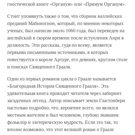
гностической книге «Органум» или «Примум Органум».
Стоит упомянуть также о том, что сборник валлийских
преданий Мабиногион, который, по мнению некоторых
ученых, был написан около 1060 года, был переведен на
английский в скором времени после вступления Анри в
должность. Эти рассказы, судя по всему, являются
первыми письменными источниками, в которых
повествуется о короле Артуре, его деяниях, круглом столе
и поисках Священного Грааля.
Один из первых романов цикла о Граале называется
«Благородная История Священного Грааля». Эта
удивительная книга проводит читателя через лабиринт
загадочных легенд. Автор описывает земли Гластонбери
настолько подробно, что, вероятнее всего, он являлся
местным жителем и был человеком, глубоко знавшим
фольклор и эзотерическую мудрость. Если это так, то
вполне возможно, что этот великий роман о Граале