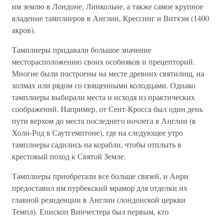
им землю в Лондоне, Линкольне, а также самое крупное
владение тамплиеров в Англии, Крессинг и Витхэм (1400
акров).
Тамплиеры придавали большое значение
месторасположению своих особняков и прецепторий.
Многие были построены на месте древних святилищ, на
холмах или рядом со священными колодцами. Однако
тамплиеры выбирали места и исходя из практических
соображений. Например, от Сент-Кросса был один день
пути верхом до места последнего ночлега в Англии (в
Холи-Род в Саутгемптоне), где на следующее утро
тамплиеры садились на корабли, чтобы отплыть в
крестовый поход к Святой Земле.
Тамплиеры приобретали все больше связей, и Анри
предоставил им пурбекский мрамор для отделки их
главной резиденции в Англии (лондонской церкви
Темпл). Епископ Винчестера был первым, кто