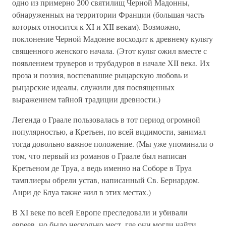
одно из примерно 200 святилищ Черной Мадонны,
обнаруженных на территории Франции (большая часть
которых относится к XI и XII векам). Возможно,
поклонение Черной Мадонне восходит к древнему культу
священного женского начала. (Этот культ ожил вместе с
появлением труверов и трубадуров в начале XII века. Их
проза и поэзия, воспевавшие рыцарскую любовь и
рыцарские идеалы, служили для посвященных
выражением тайной традиции древности.)
Легенда о Граале пользовалась в тот период огромной
популярностью, а Кретьен, по всей видимости, занимал
тогда довольно важное положение. (Мы уже упоминали о
том, что первый из романов о Граале был написан
Кретьеном де Труа, а ведь именно на Соборе в Труа
тамплиеры обрели устав, написанный Св. Бернардом.
Анри де Блуа также жил в этих местах.)
В XI веке по всей Европе преследовали и убивали
евреев, но было несколько мест, где они могли найти