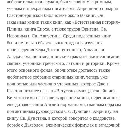
действительности служил, был человеком скромным,
ученым и прекрасным писателем». Анри лично подарил
Гластонберийской библиотеке около 60 книг. Он
заказывал копии таких книг, как «Естественная история»
Плиния, книга Еноха, а также трудов Оригена, Св.
Иеронима и Св. Августина. Среди подаренных книг
были не только обязательные тогда для изучения
произведения Беды Достопочтенного, Алкуина и
Альдхельма, но и медицинские трактаты, жизнеописания
святых, учебники греческого, латыни и риторики. Кроме
этого основного фонда, библиотеке досталось также
любопытное собрание старинных книг, теперь уже
полностью или частично утерянных, которое Джон
Гластон позднее назвал «Ветустиссими» (древнейшие).
Ветустиссими назывались древние книги, переписанные
еще до завоевания Англии норманнами, главным образом
под активным руководством Св. Дунстана. Анри изучал
книгу Св. Дунстана, в которой говорится о колдовстве,
борьбе с Дьяволом, алхимических формулах и загадочной