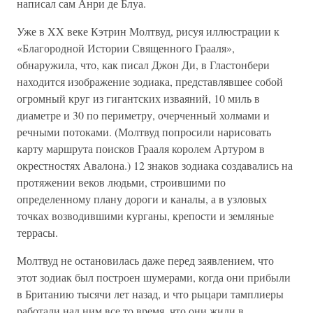
написал сам Анри де Блуа.
Уже в XX веке Кэтрин Молтвуд, рисуя иллюстрации к
«Благородной Истории Священного Грааля»,
обнаружила, что, как писал Джон Ди, в Гластонбери
находится изображение зодиака, представлявшее собой
огромный круг из гигантских изваяний, 10 миль в
диаметре и 30 по периметру, очерченный холмами и
речными потоками. (Молтвуд попросили нарисовать
карту маршрута поисков Грааля королем Артуром в
окрестностях Авалона.) 12 знаков зодиака создавались на
протяжении веков людьми, строившими по
определенному плану дороги и каналы, а в узловых
точках возводившими курганы, крепости и земляные
террасы.
Молтвуд не остановилась даже перед заявлением, что
этот зодиак был построен шумерами, когда они прибыли
в Британию тысячи лет назад, и что рыцари тамплиеры
работали над ним все то время, что они жили в