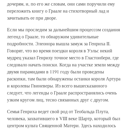
дочерям, и, по его же словам, они сами поручили ему
переложить книгу о Граале на стихотворный лад и
зачитывать ее при дворе.
Если мы проследим за дальнейшим процессом создания
легенд о Граале, то обнаружим удивительные
подробности. Элеонора вышла замуж за Генриха II.
Говорят, что во время поездки короля в Уэльс некий
мудрец указал Генриху точное место в Гластонбери, где
следовало начать поиски. Когда на участке земли между
двумя пирамидами в 1191 году были проведены
раскопки, там были обнаружены останки короля Артура
и королевы Гвиневеры. Из всего вышесказанного
следует, что легенды о Граале распространялись очень
узким кругом лиц, тесно связанных друг с другом.
Семья Генриха ведет свой род от Теобальда Плута,
человека, захватившего в VIII веке Шартр, который был
центром культа Священной Матери. Здесь находилось