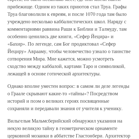
прибежище. Одним из таких приютов стал Труа. Графы
Труа благоволили к евреям, и после 1070 года там было
учреждено несколько каббалистических школ. Наряду с
комментариями раввина Раши к Библии и Талмуду, там
особенно ценились две книги, «Сефер Йецира» и
«Бахир». По легенде, сам Бог продиктовал «Сефер
Йециру» Аврааму, чтобы человечество узнало о таинстве
сотворения Мира. Мне кажется, можно усмотреть
сходство между каббалой, картами Таро и символикой,
лежащей в основе готической архитектуры.
Однако вполне уместен вопрос: в самом ли деле легенды
о Граале скрывают какие-то «тайны»? Посредством
историй и поэм о великих героях посвященные
сохраняли и передавали знания от учителя к ученику.
Вильгельм Мальмсберийский обнаружил указания на
некую великую тайну в геометрическом орнаменте
церковной мозаики в аббатстве Гластонбери. Архитектор