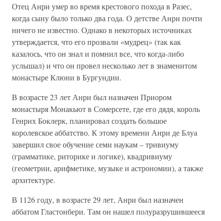
Отец Анри умер во время крестового похода в Разес,
когда сыну было только два года. О детстве Анри почти
ничего не известно. Однако в некоторых источниках
утверждается, что его прозвали «мудрец» (так как
казалось, что он знал и помнил все, что когда-либо
услышал) и что он провел несколько лет в знаменитом
монастыре Клюни в Бургундии.
В возрасте 23 лет Анри был назначен Приором
монастыря Монакьют в Сомерсете, где его дядя, король
Генрих Боклерк, планировал создать большое
королевское аббатство. К этому времени Анри де Блуа
завершил свое обучение семи наукам – тривиуму
(грамматике, риторике и логике), квадривиуму
(геометрии, арифметике, музыке и астрономии), а также
архитектуре.
В 1126 году, в возрасте 29 лет, Анри был назначен
аббатом Гластонбери. Там он нашел полуразрушившееся