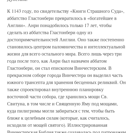
К 1143 году, по свидетельству «Книги Страшного Суда»,
аббатство Гластонбери превратилось в «богатейшее в
Англии». Анри понадобилось только 17 лет, чтобы
сделать из аббатства Гластонбери одну из
достопримечательностей Англии. Оно также постепенно
становилось центром паломничества и интеллектуальной
жизни для всего остального мира. Всего лишь через три
года после того, как Анри был назначен аббатом
Гластонбери, он стал епископом Винчестерским. В
прекрасном соборе города Винчестера он выделил часть
южного трансепта для хранения бесценных реликвий. Он
также спроектировал внутреннюю планировку
восточной части собора, где хранились мощи Св.
Свитуна, в том числе и Священную Яму под мощами,
куда пилигримы могли забираться с тем, чтобы быть
ближе к целебным силам (которые, как считалось,
исходили от мощей святого). Иллюстрированная
Винчестерская Библия также создавалась под патронажем