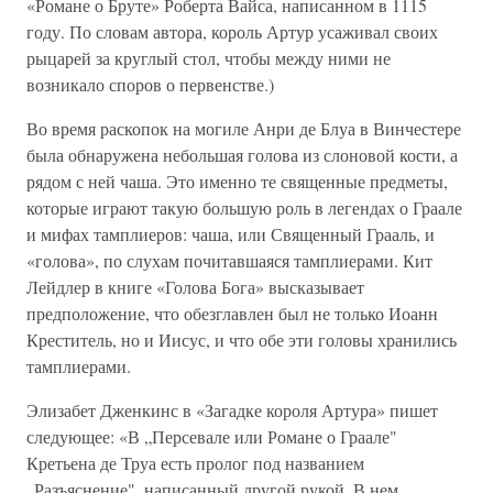
«Романе о Бруте» Роберта Вайса, написанном в 1115
году. По словам автора, король Артур усаживал своих
рыцарей за круглый стол, чтобы между ними не
возникало споров о первенстве.)
Во время раскопок на могиле Анри де Блуа в Винчестере
была обнаружена небольшая голова из слоновой кости, а
рядом с ней чаша. Это именно те священные предметы,
которые играют такую большую роль в легендах о Граале
и мифах тамплиеров: чаша, или Священный Грааль, и
«голова», по слухам почитавшаяся тамплиерами. Кит
Лейдлер в книге «Голова Бога» высказывает
предположение, что обезглавлен был не только Иоанн
Креститель, но и Иисус, и что обе эти головы хранились
тамплиерами.
Элизабет Дженкинс в «Загадке короля Артура» пишет
следующее: «В „Персевале или Романе о Граале"
Кретьена де Труа есть пролог под названием
„Разъяснение", написанный другой рукой. В нем