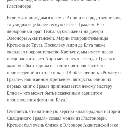
Гластонбери.
Если мы приглядимся к семье Анри и его родственникам,
то увидим еще более тесную связь с Граалем. Его
двоюродный брат Теобальд был женат на дочери
Элеоноры Аквитанской, Марии (покровительницы
Кретьена де Труа). Поскольку Анри де Блуа также
оказывал покровительство Кретьену, мы имеем право
предположить, что Анри мог знать о легендах Грааля и
даже мог быть одним из ранних авторов каких-то
произведений из этого цикла. (В объяснении к «Роману о
Граале», написанном Кретьеном, авторство одной из
первых книг о Граале приписывается некому мастеру
Блиси – что может быть искаженным вариантом
произношения фамилии Блуа.)
Считается, что латинскую версию «Благородной истории
Священного Грааля» создал монах из Гластонбери.
Кретьен был очень близок к Элеоноре Аквитанской и ее