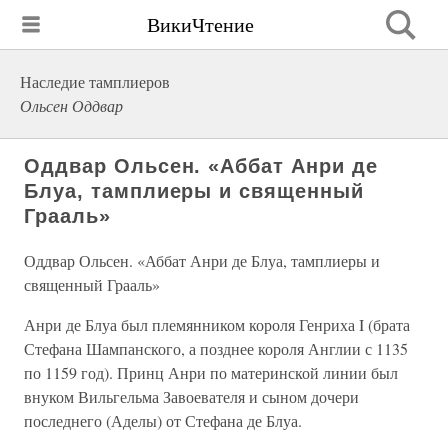
ВикиЧтение
Наследие тамплиеров
Ольсен Оддвар
Оддвар Ольсен. «Аббат Анри де
Блуа, тамплиеры и священный
Грааль»
Оддвар Ольсен. «Аббат Анри де Блуа, тамплиеры и
священный Грааль»
Анри де Блуа был племянником короля Генриха I (брата
Стефана Шампанского, а позднее короля Англии с 1135
по 1159 год). Принц Анри по материнской линии был
внуком Вильгельма Завоевателя и сыном дочери
последнего (Аделы) от Стефана де Блуа.