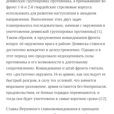
демянскую группировку противника, а прибывавшие во
фронт 1-й и 2-й гвардейские стрелковые корпуса
использовать для развития наступления в западном
направлении. Выполнение этих двух задач
планировалось последовательно, начиная с окружения и
уничтожения демянской группировки противника[11].
Таким образом, в предложении командования фронта
вопрос об окружении врага в районе Демянска ставился
достаточно конкретно и целеустремленно. Однако и в
этот период оно продолжало недооценивать силы
противника и его возможности к длительному
сопротивлению. Командование и штаб фронта считали,
что «достаточно окружить 16-ю армию, как последует ее
быстрый разгром, в силу тех условий, что начнется
моральное разложение, армия останется без боеприпасов,
продовольствия, ее боевые порядки перемешаются, и
тогда она будет уничтожена в самые короткие сроки»[12].
Ставка Верховного главнокомандования в принципе