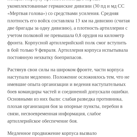
укомплектованные германские дивизии (30 пд и мд СС
«Мертвая голова») со средствами усиления. Средняя
плотность его войск составляла 13 км на дивизию (считая
две бригады за одну дивизию), а плотность артиллерии с
учетом полковой не превышала 0,8 орудия на километр
фронта. Корпусной артиллерийский полк смог вступить
в бой только 9 февраля. Артиллерия корпуса испытывала
постоянную нехватку боеприпасов.
Растянув свои силы на широком фронте, части корпуса
наступали медленно. Положение осложнялось тем, что не
имевшие опыта организации и ведения наступательных
боев командиры частей и соединений допускали ошибки.
Основными из них были: слабая разведка противника,
плохая организация боя за опорные пункты, перебои в
связи, несвоевременная информация, слабое
артиллерийское обеспечение боя.
Медленное продвижение корпуса вызвало