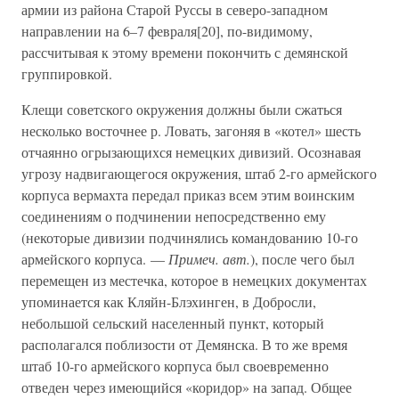
армии из района Старой Руссы в северо-западном
направлении на 6–7 февраля[20], по-видимому,
рассчитывая к этому времени покончить с демянской
группировкой.
Клещи советского окружения должны были сжаться
несколько восточнее р. Ловать, загоняя в «котел» шесть
отчаянно огрызающихся немецких дивизий. Осознавая
угрозу надвигающегося окружения, штаб 2-го армейского
корпуса вермахта передал приказ всем этим воинским
соединениям о подчинении непосредственно ему
(некоторые дивизии подчинялись командованию 10-го
армейского корпуса. —
Примеч. авт.
), после чего был
перемещен из местечка, которое в немецких документах
упоминается как Кляйн-Блэхинген, в Добросли,
небольшой сельский населенный пункт, который
располагался поблизости от Демянска. В то же время
штаб 10-го армейского корпуса был своевременно
отведен через имеющийся «коридор» на запад. Общее