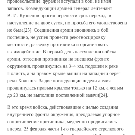
продовольствие, фураж и вступали в бой, не имея
запасов. Командующий армией генерал-лейтенант
В. И. Кузнецов просил перенести срок перехода в
наступление на двое суток, но просьба его удовлетворена
не была[23]. Соединения армии вводились в бой
поспешно, не успев провести рекогносцировку
местности, разведку противника и организовать
взаимодействие. В первый день наступления войска
армии, оттеснив противника на внешнем фронте
окружения, продвинулись на 3–4 км, подошли к реке
Полисть, а на правом крыле вышли на западный берег
реки Холынья. За две последующие недели армия
продвинулась правым крылом только на 12 км, а левым
до 20 км, не выполнив поставленной задачи[24].
В это время войска, действовавшие с целью создания
внутреннего фронта окружения, преодолевая упорное
сопротивление противника, медленно продвигались
вперед. 25 февраля части 1-го гвардейского стрелкового