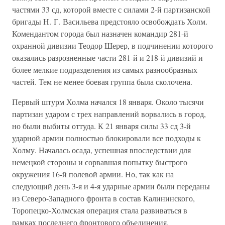
частями 33 сд, которой вместе с силами 2-й партизанской
бригады Н. Г. Васильева предстояло освобождать Холм.
Комендантом города был назначен командир 281-й
охранной дивизии Теодор Шерер, в подчинении которого
оказались разрозненные части 281-й и 218-й дивизий и
более мелкие подразделения из самых разнообразных
частей. Тем не менее боевая группа была сколочена.
Первый штурм Холма начался 18 января. Около тысячи
партизан ударом с трех направлений ворвались в город,
но были выбиты оттуда. К 21 января силы 33 сд 3-й
ударной армии полностью блокировали все подходы к
Холму. Началась осада, успешная впоследствии для
немецкой стороны и сорвавшая попытку быстрого
окружения 16-й полевой армии. Но, так как на
следующий день 3-я и 4-я ударные армии были переданы
из Северо-Западного фронта в состав Калининского,
Торопецко-Холмская операция стала развиваться в
рамках последнего фронтового объединения.