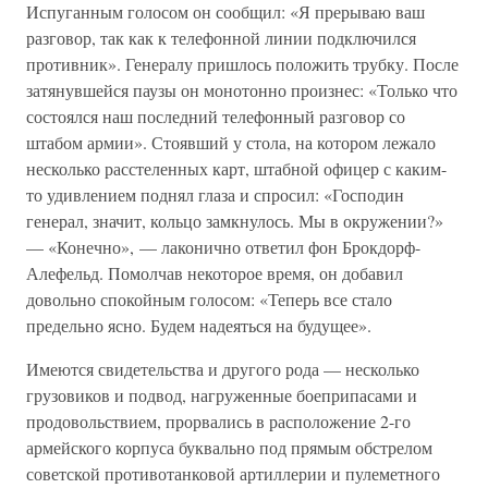
Испуганным голосом он сообщил: «Я прерываю ваш
разговор, так как к телефонной линии подключился
противник». Генералу пришлось положить трубку. После
затянувшейся паузы он монотонно произнес: «Только что
состоялся наш последний телефонный разговор со
штабом армии». Стоявший у стола, на котором лежало
несколько расстеленных карт, штабной офицер с каким-
то удивлением поднял глаза и спросил: «Господин
генерал, значит, кольцо замкнулось. Мы в окружении?»
— «Конечно», — лаконично ответил фон Брокдорф-
Алефельд. Помолчав некоторое время, он добавил
довольно спокойным голосом: «Теперь все стало
предельно ясно. Будем надеяться на будущее».
Имеются свидетельства и другого рода — несколько
грузовиков и подвод, нагруженные боеприпасами и
продовольствием, прорвались в расположение 2-го
армейского корпуса буквально под прямым обстрелом
советской противотанковой артиллерии и пулеметного