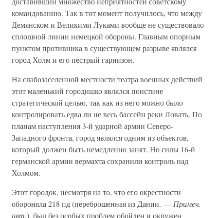
доставивший множество неприятностей советскому
командованию. Так в тот момент получилось, что между
Демянском и Великими Луками вообще не существовало
сплошной линии немецкой обороны. Главным опорным
пунктом противника в существующем разрыве являлся
город Холм и его пестрый гарнизон.
На слабозаселенной местности театра военных действий
этот маленький городишко являлся поистине
стратегической целью, так как из него можно было
контролировать едва ли не весь бассейн реки Ловать. По
планам наступления 3-й ударной армии Северо-
Западного фронта, город являлся одним из объектов,
который должен быть немедленно занят. Но силы 16-й
германской армии вермахта сохранили контроль над
Холмом.
Этот городок, несмотря на то, что его окрестности
обороняла 218 пд (переброшенная из Дании. —
Примеч.
авт.
), был без особых проблем обойден и окружен