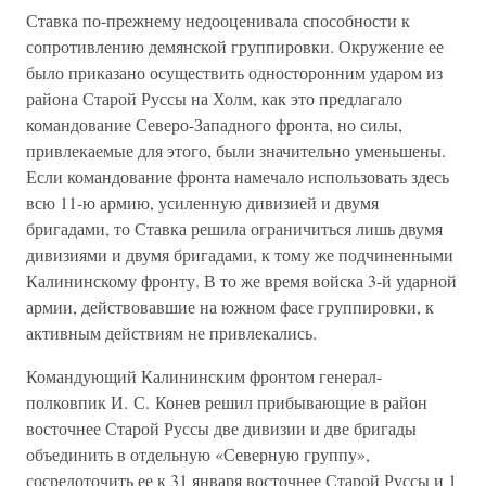
Ставка по-прежнему недооценивала способности к
сопротивлению демянской группировки. Окружение ее
было приказано осуществить односторонним ударом из
района Старой Руссы на Холм, как это предлагало
командование Северо-Западного фронта, но силы,
привлекаемые для этого, были значительно уменьшены.
Если командование фронта намечало использовать здесь
всю 11-ю армию, усиленную дивизией и двумя
бригадами, то Ставка решила ограничиться лишь двумя
дивизиями и двумя бригадами, к тому же подчиненными
Калининскому фронту. В то же время войска 3-й ударной
армии, действовавшие на южном фасе группировки, к
активным действиям не привлекались.
Командующий Калининским фронтом генерал-
полковпик И. С. Конев решил прибывающие в район
восточнее Старой Руссы две дивизии и две бригады
объединить в отдельную «Северную группу»,
сосредоточить ее к 31 января восточнее Старой Руссы и 1