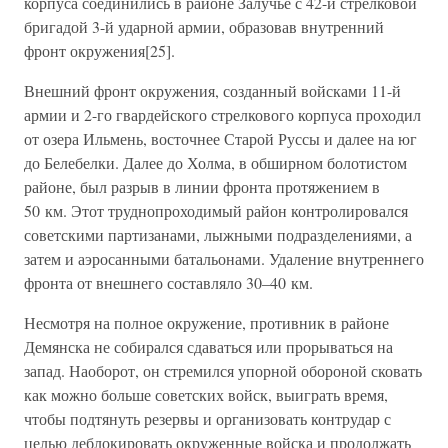
корпуса соединились в районе Залучье с 42-й стрелковой
бригадой 3-й ударной армии, образовав внутренний
фронт окружения[25].
Внешний фронт окружения, созданный войсками 11-й
армии и 2-го гвардейского стрелкового корпуса проходил
от озера Ильмень, восточнее Старой Руссы и далее на юг
до Белебелки. Далее до Холма, в обширном болотистом
районе, был разрыв в линии фронта протяжением в
50 км. Этот труднопроходимый район контролировался
советскими партизанами, лыжными подразделениями, а
затем и аэросанными батальонами. Удаление внутреннего
фронта от внешнего составляло 30–40 км.
Несмотря на полное окружение, противник в районе
Демянска не собирался сдаваться или прорываться на
запад. Наоборот, он стремился упорной обороной сковать
как можно больше советских войск, выиграть время,
чтобы подтянуть резервы и организовать контрудар с
целью деблокировать окруженные войска и продолжать