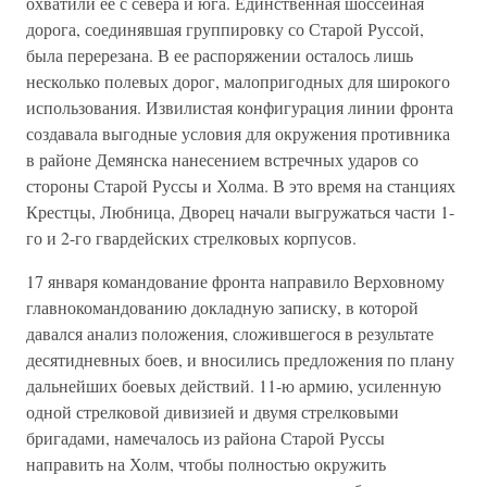
охватили ее с севера и юга. Единственная шоссейная
дорога, соединявшая группировку со Старой Руссой,
была перерезана. В ее распоряжении осталось лишь
несколько полевых дорог, малопригодных для широкого
использования. Извилистая конфигурация линии фронта
создавала выгодные условия для окружения противника
в районе Демянска нанесением встречных ударов со
стороны Старой Руссы и Холма. В это время на станциях
Крестцы, Любница, Дворец начали выгружаться части 1-
го и 2-го гвардейских стрелковых корпусов.
17 января командование фронта направило Верховному
главнокомандованию докладную записку, в которой
давался анализ положения, сложившегося в результате
десятидневных боев, и вносились предложения по плану
дальнейших боевых действий. 11-ю армию, усиленную
одной стрелковой дивизией и двумя стрелковыми
бригадами, намечалось из района Старой Руссы
направить на Холм, чтобы полностью окружить