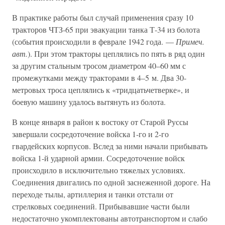
В практике работы был случай применения сразу 10
тракторов ЧТЗ-65 при эвакуации танка Т-34 из болота
(события происходили в феврале 1942 года. —
Примеч.
авт.
). При этом тракторы цеплялись по пять в ряд один
за другим стальным тросом диаметром 40–60 мм с
промежутками между тракторами в 4–5 м. Два 30-
метровых троса цеплялись к «тридцатьчетверке», и
боевую машину удалось вытянуть из болота.
В конце января в район к востоку от Старой Руссы
завершали сосредоточение войска 1-го и 2-го
гвардейских корпусов. Вслед за ними начали прибывать
войска 1-й ударной армии. Сосредоточение войск
происходило в исключительно тяжелых условиях.
Соединения двигались по одной заснеженной дороге. На
переходе тылы, артиллерия и танки отстали от
стрелковых соединений. Прибывавшие части были
недостаточно укомплектованы автотранспортом и слабо