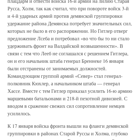
плацдарм и отвести войска 16-й армии на лилию Старая
Русса, Холм, так как считал, что при повороте войск 3-й
и 4-й ударных армий против демянской группировки
удержание района Демянска потребует значительных сил,
которых не было в его распоряжении. Но Гитлер отверг
предложение Лсеба и потребовал «во что бы то ни стало
удерживать фронт на Валдайской возвышенности». В
связи с тем что Лееб не соглашался с решением Гитлера,
он и его начальник штаба генерал Бреннеке 16 января
были отстранены от занимаемых должностей.
Командующим группой армий «Север» стал генерал-
полковник Кюхлер, а начальником штаба — генерал
Хассе. Вместе с тем Гитлер приказал усилить 16-ю армию
маршевыми батальонами и 218-й пехотной дивизией. С
вводом в сражение свежих сил сопротивление немцев
усилилось.
К 17 января войска фронта вышли на фланги демянской
группировки в районах Старой Руссы и Холма, глубоко