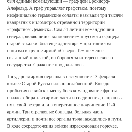
был единый командующий — граф фон Брокдорф-
Алефельд. А граф управляет графством, поэтому
неофициально германские солдаты называли три тысячи
квадратных километров отрезанной территории
«графством Демянск». Сам 54-летний командующий
генерал, являющийся воплощением прусского офицера
старой закалки, был еще одним ярым противником
нацизма в группе армий «Север». Тем не менее,
связанный присягой, он боролся за интересы своего
государства. Сражение продолжалось.
1-я ударная армия перешла в наступление 13 февраля
южнее Старой Руссы сильно ослабленной. Еще до
прибытия ее войск к месту боев командование фронта
начало забирать из армии части и соединения, направляя
их в свой резерв или в оперативное подчинение 11-й
армии. Три стрелковые бригады, большая часть
артиллерии и почти все органы тыла находились в пути.
В ходе сосредоточения войска израсходовали горючее,