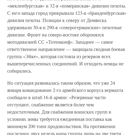
«мекленбургская» и 32-я «померанская» дивизии пехоты.
С юго-запада город прикрывала 123-я «бранденбургская»
дивизия пехоты. Позиции к северу от Демянска
удерживали 30-я и 290-я «северогерманские» пехотные
дивизии. Фронт на северо-востоке оборонялся
мотодивизией СС «Тотенкопф». Западнее — самое
ответственное направление — защищала сводная боевая
группа «Эйке», которая состояла из резервов всех
вышеперечисленных соединений. И отходить немцы не
собирались.
Но ситуация развивалась таким образом, что уже 24
января командование 2-го армейского корпуса вермахта
сообщало в штаб 16-й армии: «Резервные части
отступают, снабжение является более чем
недостаточным. Для снабжения воинских групп в
условиях зимы требуется ежедневная поставка как
минимум 200 тонн продовольствия. На протяжении
последних двух недель наша группа лишь на две трети