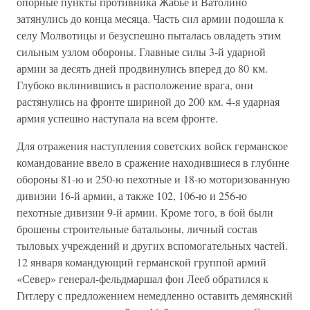
опорные пункты противника Жабье и Ватолино
затянулись до конца месяца. Часть сил армии подошла к
селу Молвотицы и безуспешно пыталась овладеть этим
сильным узлом обороны. Главные силы 3-й ударной
армии за десять дней продвинулись вперед до 80 км.
Глубоко вклинившись в расположение врага, они
растянулись на фронте шириной до 200 км. 4-я ударная
армия успешно наступала на всем фронте.
Для отражения наступления советских войск германское
командование ввело в сражение находившиеся в глубине
обороны 81-ю и 250-ю пехотные и 18-ю моторизованную
дивизии 16-й армии, а также 102, 106-ю и 256-ю
пехотные дивизии 9-й армии. Кроме того, в бой были
брошены строительные батальоны, личный состав
тыловых учреждений и других вспомогательных частей.
12 января командующий германской группой армий
«Север» генерал-фельдмаршал фон Лееб обратился к
Гитлеру с предложением немедленно оставить демянский