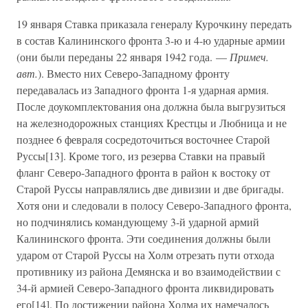
19 января Ставка приказала генералу Курочкину передать
в состав Калининского фронта 3-ю и 4-ю ударные армии
(они были переданы 22 января 1942 года. —
Примеч.
авт.
). Вместо них Северо-Западному фронту
передавалась из Западного фронта 1-я ударная армия.
После доукомплектования она должна была выгрузиться
на железнодорожных станциях Крестцы и Любница и не
позднее 6 февраля сосредоточиться восточнее Старой
Руссы[13]. Кроме того, из резерва Ставки на правый
фланг Северо-Западного фронта в район к востоку от
Старой Руссы направлялись две дивизии и две бригады.
Хотя они и следовали в полосу Северо-Западного фронта,
но подчинялись командующему 3-й ударной армий
Калининского фронта. Эти соединения должны были
ударом от Старой Руссы на Холм отрезать пути отхода
противнику из района Демянска и во взаимодействии с
34-й армией Северо-Западного фронта ликвидировать
его[14]. По достижении района Холма их намечалось