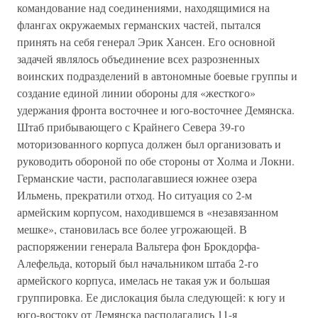
командование над соединениями, находящимися на
флангах окружаемых германских частей, пытался
принять на себя генерал Эрик Хансен. Его основной
задачей являлось объединение всех разрозненных
воинских подразделений в автономные боевые группы и
создание единой линии обороны для «жесткого»
удержания фронта восточнее и юго-восточнее Демянска.
Штаб прибывающего с Крайнего Севера 39-го
моторизованного корпуса должен был организовать и
руководить обороной по обе стороны от Холма и Локни.
Германские части, располагавшиеся южнее озера
Ильмень, прекратили отход. Но ситуация со 2-м
армейским корпусом, находившемся в «незавязанном
мешке», становилась все более угрожающей. В
распоряжении генерала Вальтера фон Брокдорфа-
Алефельда, который был начальником штаба 2-го
армейского корпуса, имелась не такая уж и большая
группировка. Ее дислокация была следующей: к югу и
юго-востоку от Демянска располагались 11-я