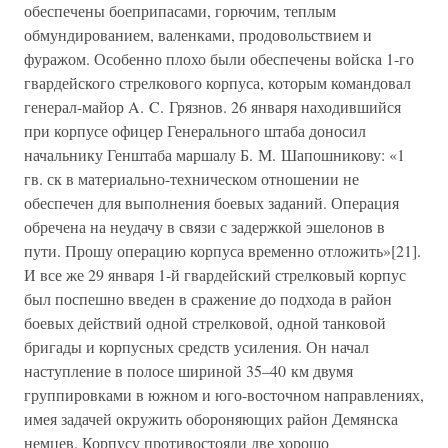
обеспечены боеприпасами, горючим, теплым
обмундированием, валенками, продовольствием и
фуражом. Особенно плохо были обеспечены войска 1-го
гвардейского стрелкового корпуса, которым командовал
генерал-майор A. C. Грязнов. 26 января находившийся
при корпусе офицер Генерального штаба доносил
начальнику Генштаба маршалу Б. М. Шапошникову: «1
гв. ск в материально-техническом отношении не
обеспечен для выполнения боевых заданий. Операция
обречена на неудачу в связи с задержкой эшелонов в
пути. Прошу операцию корпуса временно отложить»[21].
И все же 29 января 1-й гвардейский стрелковый корпус
был поспешно введен в сражение до подхода в район
боевых действий одной стрелковой, одной танковой
бригады и корпусных средств усиления. Он начал
наступление в полосе шириной 35–40 км двумя
группировками в южном и юго-восточном направлениях,
имея задачей окружить обороняющих район Демянска
немцев. Корпусу противостояли две хорошо