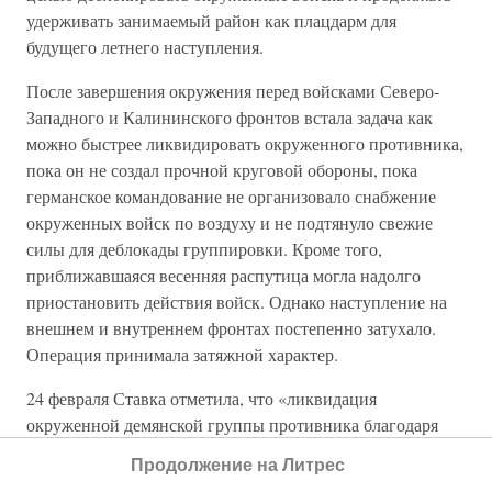
удерживать занимаемый район как плацдарм для
будущего летнего наступления.
После завершения окружения перед войсками Северо-
Западного и Калининского фронтов встала задача как
можно быстрее ликвидировать окруженного противника,
пока он не создал прочной круговой обороны, пока
германское командование не организовало снабжение
окруженных войск по воздуху и не подтянуло свежие
силы для деблокады группировки. Кроме того,
приближавшаяся весенняя распутица могла надолго
приостановить действия войск. Однако наступление на
внешнем и внутреннем фронтах постепенно затухало.
Операция принимала затяжной характер.
24 февраля Ставка отметила, что «ликвидация
окруженной демянской группы противника благодаря
слабой согласованности действий частей 3-й ударной
Продолжение на Литрес
армии Калининского фронта с частями 1-го гвардейского