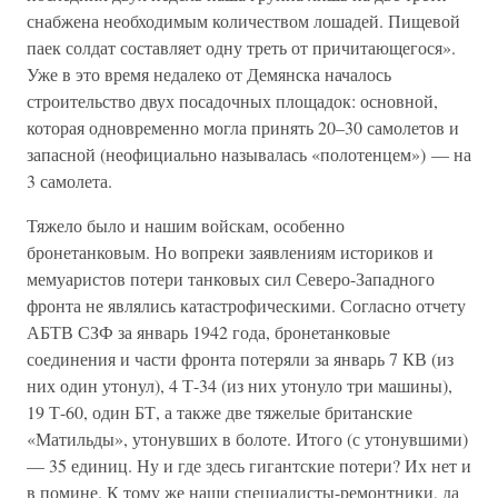
снабжена необходимым количеством лошадей. Пищевой
паек солдат составляет одну треть от причитающегося».
Уже в это время недалеко от Демянска началось
строительство двух посадочных площадок: основной,
которая одновременно могла принять 20–30 самолетов и
запасной (неофициально называлась «полотенцем») — на
3 самолета.
Тяжело было и нашим войскам, особенно
бронетанковым. Но вопреки заявлениям историков и
мемуаристов потери танковых сил Северо-Западного
фронта не являлись катастрофическими. Согласно отчету
АБТВ СЗФ за январь 1942 года, бронетанковые
соединения и части фронта потеряли за январь 7 КВ (из
них один утонул), 4 Т-34 (из них утонуло три машины),
19 Т-60, один БТ, а также две тяжелые британские
«Матильды», утонувших в болоте. Итого (с утонувшими)
— 35 единиц. Ну и где здесь гигантские потери? Их нет и
в помине. К тому же наши специалисты-ремонтники, да