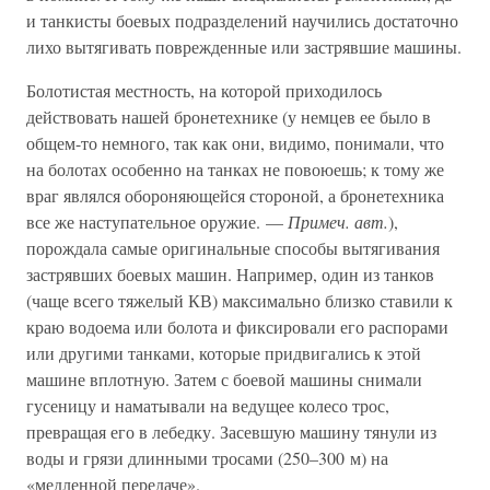
и танкисты боевых подразделений научились достаточно
лихо вытягивать поврежденные или застрявшие машины.
Болотистая местность, на которой приходилось
действовать нашей бронетехнике (у немцев ее было в
общем-то немного, так как они, видимо, понимали, что
на болотах особенно на танках не повоюешь; к тому же
враг являлся обороняющейся стороной, а бронетехника
все же наступательное оружие. —
Примеч. авт.
),
порождала самые оригинальные способы вытягивания
застрявших боевых машин. Например, один из танков
(чаще всего тяжелый КВ) максимально близко ставили к
краю водоема или болота и фиксировали его распорами
или другими танками, которые придвигались к этой
машине вплотную. Затем с боевой машины снимали
гусеницу и наматывали на ведущее колесо трос,
превращая его в лебедку. Засевшую машину тянули из
воды и грязи длинными тросами (250–300 м) на
«медленной передаче».