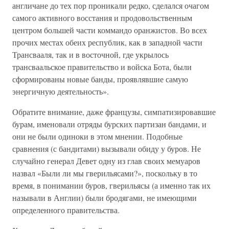
англичане до тех пор проникали редко, сделался очагом
самого активного восстания и продовольственным
центром большей части коммандо оранжистов. Во всех
прочих местах обеих республик, как в западной части
Трансвааля, так и в восточной, где укрылось
трансваальское правительство и войска Бота, были
сформированы новые банды, проявлявшие самую
энергичную деятельность».
Обратите внимание, даже французы, симпатизировавшие
бурам, именовали отряды бурских партизан бандами, и
они не были одиноки в этом мнении. Подобные
сравнения (с бандитами) вызывали обиду у буров. Не
случайно генерал Девет одну из глав своих мемуаров
назвал «Были ли мы гверильясами?», поскольку в то
время, в понимании буров, гверильясы (а именно так их
называли в Англии) были бродягами, не имеющими
определенного правительства.