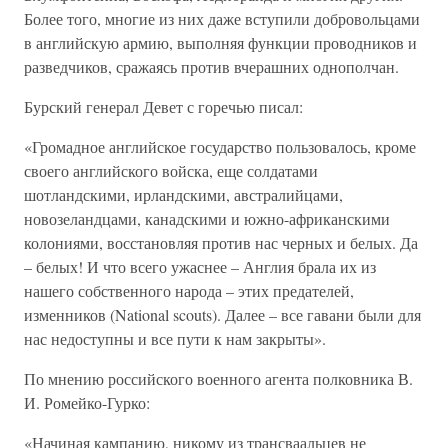
Более того, многие из них даже вступили добровольцами
в английскую армию, выполняя функции проводников и
разведчиков, сражаясь против вчерашних однополчан.
Бурский генерал Девет с горечью писал:
«Громадное английское государство пользовалось, кроме
своего английского войска, еще солдатами
шотландскими, ирландскими, австралийцами,
новозеландцами, канадскими и южно-африканскими
колониями, восстановляя против нас черных и белых. Да
– белых! И что всего ужаснее – Англия брала их из
нашего собственного народа – этих предателей,
изменников (National scouts). Далее – все гавани были для
нас недоступны и все пути к нам закрыты».
По мнению российского военного агента полковника В.
И. Ромейко-Гурко:
«Начиная кампанию, никому из трансваальцев не