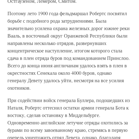
Остгаузеном, Лемером, Смитом.
Поэтому лето 1900 года фельдмаршал Робертс посвятил
борьбе с подобного рода затруднениями. Была
значительно усилена охрана железных дорог южнее реки
Вааль, в восточный округ Оранжевой Республики были
направлены несколько отрядов, развернувших
концентрическое наступление, итогом которого стала
сдача в плен отряда буров под командованием Принслоо.
Всего до конца июня англичанам удалось взять в плен в
окрестностях Сенекала около 4000 буров, однако
генералу Девету удалось уйти, несмотря на все усилия
охотников.
При содействии войск генерала Буллера, подошедших из
Наталя, Робертс оттеснил остатки армии генерала Бота к
востоку, сделав остановку в Миддельбурге.
Одновременно английские летучие отряды охотились за
бурами по всему завоеванному краю, стремясь в первую
очередь уничтожить отряд Девета, однако, благодаря