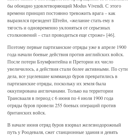
бы обоюдно удовлетворяющий Modus Vivendi. С этого
времени принцип постоянно тревожить врага – как
выразился президент Штейн, «желание стать ему в
тягость и одновременно уклоняться от серьезных
столкновений – стал проводиться еще строже» [46].
Поэтому первые партизанские отряды уже в апреле 1900
года начали боевые действия против английских войск.
После потери Блумфонтейна и Претории их число
увеличилось, а действия стали более активными. По сути
дела, все уцелевшие коммандо буров превратились в
партизанские отряды, поскольку их земля была
оккупирована англичанами. Только на территории
Трансвааля в период с 6 июня по 4 июля 1900 года
отряды буров провели 255 боевых операций против
британских войск.
В начале июня отряд буров взорвал железнодорожный
путь у Роодеваля, сжег станционные здания и девять