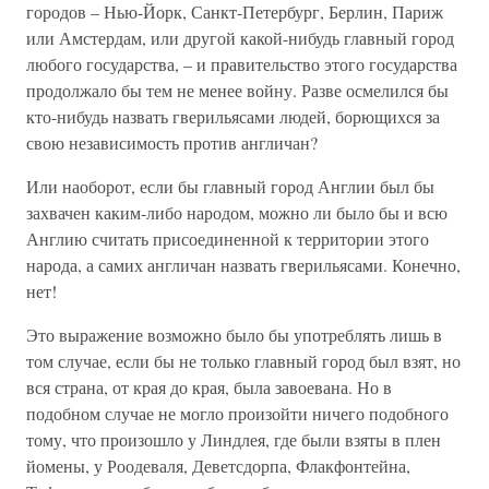
городов – Нью-Йорк, Санкт-Петербург, Берлин, Париж
или Амстердам, или другой какой-нибудь главный город
любого государства, – и правительство этого государства
продолжало бы тем не менее войну. Разве осмелился бы
кто-нибудь назвать гверильясами людей, борющихся за
свою независимость против англичан?
Или наоборот, если бы главный город Англии был бы
захвачен каким-либо народом, можно ли было бы и всю
Англию считать присоединенной к территории этого
народа, а самих англичан назвать гверильясами. Конечно,
нет!
Это выражение возможно было бы употреблять лишь в
том случае, если бы не только главный город был взят, но
вся страна, от края до края, была завоевана. Но в
подобном случае не могло произойти ничего подобного
тому, что произошло у Линдлея, где были взяты в плен
йомены, у Роодеваля, Деветсдорпа, Флакфонтейна,