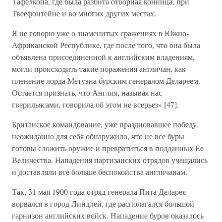
Тафелкопа, где была разбита отборная конница, при
Твеефонтейне и во многих других местах.
Я не говорю уже о знаменитых сражениях в Южно-
Африканской Республике, где после того, что она была
объявлена присоединенной к английским владениям,
могли происходить такие поражения англичан, как
пленение лорда Метуэна бурским генералом Делареем.
Остается признать, что Англия, называя нас
гверильясами, говорила об этом не всерьез» [47].
Британское командование, уже праздновавшее победу,
неожиданно для себя обнаружило, что не все буры
готовы сложить оружие и превратиться в подданных Ее
Величества. Нападения партизанских отрядов учащались
и доставляли все больше беспокойства англичанам.
Так, 31 мая 1900 года отряд генерала Пита Деларея
ворвался в город Линдлей, где располагался большой
гарнизон английских войск. Нападение буров оказалось