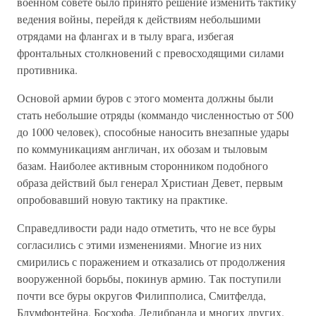
военном совете было принято решение изменить тактику
ведения войны, перейдя к действиям небольшими
отрядами на флангах и в тылу врага, избегая
фронтальных столкновений с превосходящими силами
противника.
Основой армии буров с этого момента должны были
стать небольшие отряды (коммандо численностью от 500
до 1000 человек), способные наносить внезапные удары
по коммуникациям англичан, их обозам и тыловым
базам. Наиболее активным сторонником подобного
образа действий был генерал Христиан Девет, первым
опробовавший новую тактику на практике.
Справедливости ради надо отметить, что не все буры
согласились с этими изменениями. Многие из них
смирились с поражением и отказались от продолжения
вооруженной борьбы, покинув армию. Так поступили
почти все буры округов Филипполиса, Смитфелда,
Блумфонтейна, Босхофа, Ледибранда и многих других.