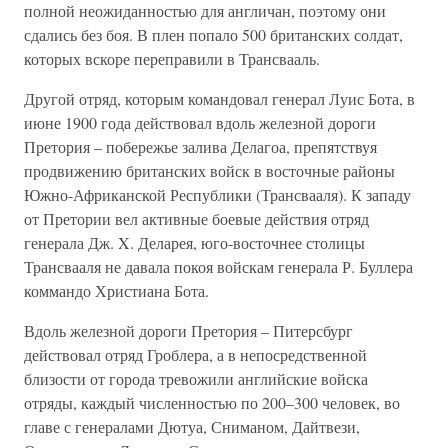
полной неожиданностью для англичан, поэтому они
сдались без боя. В плен попало 500 британских солдат,
которых вскоре переправили в Трансвааль.
Другой отряд, которым командовал генерал Луис Бота, в
июне 1900 года действовал вдоль железной дороги
Претория – побережье залива Делагоа, препятствуя
продвижению британских войск в восточные районы
Южно-Африканской Республики (Трансвааля). К западу
от Претории вел активные боевые действия отряд
генерала Дж. X. Деларея, юго-восточнее столицы
Трансвааля не давала покоя войскам генерала Р. Буллера
коммандо Христиана Бота.
Вдоль железной дороги Претория – Питерсбург
действовал отряд Гроблера, а в непосредственной
близости от города тревожили английские войска
отряды, каждый численностью по 200–300 человек, во
главе с генералами Дютуа, Сниманом, Дайтвези,