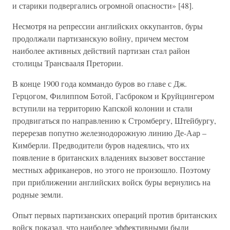
и старики подвергались огромной опасности» [48].
Несмотря на репрессии английских оккупантов, буры
продолжали партизанскую войну, причем местом
наиболее активных действий партизан стал район
столицы Трансвааля Претории.
В конце 1900 года коммандо буров во главе с Дж.
Герцогом, Филиппом Ботой, Гасброком и Круйцингером
вступили на территорию Капской колонии и стали
продвигаться по направлению к Стромбергу, Штейбургу,
перерезав попутно железнодорожную линию Де-Аар –
Кимберли. Предводители буров надеялись, что их
появление в британских владениях вызовет восстание
местных африканеров, но этого не произошло. Поэтому
при приближении английских войск буры вернулись на
родные земли.
Опыт первых партизанских операций против британских
войск показал, что наиболее эффективными были