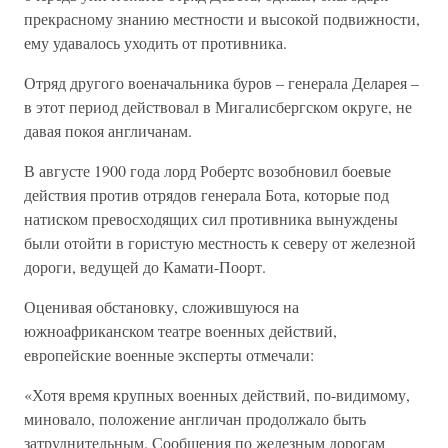
прекрасному знанию местности и высокой подвижности,
ему удавалось уходить от противника.
Отряд другого военачальника буров – генерала Деларея –
в этот период действовал в Мигалисбергском округе, не
давая покоя англичанам.
В августе 1900 года лорд Робертс возобновил боевые
действия против отрядов генерала Бота, которые под
натиском превосходящих сил противника вынуждены
были отойти в гористую местность к северу от железной
дороги, ведущей до Камати-Поорт.
Оценивая обстановку, сложившуюся на
южноафриканском театре военных действий,
европейские военные эксперты отмечали:
«Хотя время крупных военных действий, по-видимому,
миновало, положение англичан продолжало быть
затруднительным. Сообщения по железным дорогам