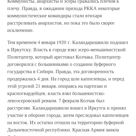
Коммунисты, анархисты и эсеры сражались плечом к
плечу. Правда, в ожидании прихода РККА некоторые
коммунистические командиры стали втихаря
расстреливать анархистов, но пока это было скорее
исключение.
Тем временем 4 января 1920 г. Каландаришвили подошел
к Иркутску. Власть в городе взял эсеро-меньшевистский
Политцентр, который арестовал Колчака. Политцентр
договорился с большевиками о создании буферного
государства в Сибири. Правда, эта договоренность
продержалась 4 дня. На город шли каппелевцы, и перед
этой угрозой 21 января, опираясь на партизан и
красногвардейцев, власть взял большевистско-
левоэсеровский ревком. 7 февраля Колчак был
расстрелян. Каландаришвили вошел в Иркутск и принял
участие в обороне города, затем преследовал каппелевцев
на восток. Их остатки отошли на территорию буферной
Дальневосточной республики. Красная Армия заняла