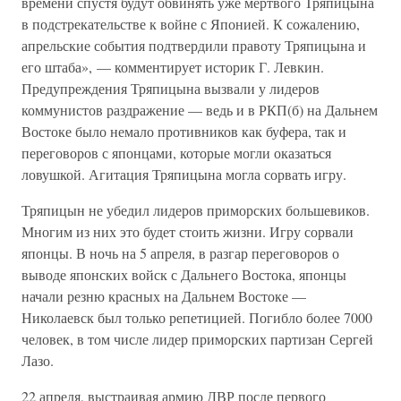
времени спустя будут обвинять уже мертвого Тряпицына
в подстрекательстве к войне с Японией. К сожалению,
апрельские события подтвердили правоту Тряпицына и
его штаба», — комментирует историк Г. Левкин.
Предупреждения Тряпицына вызвали у лидеров
коммунистов раздражение — ведь и в РКП(б) на Дальнем
Востоке было немало противников как буфера, так и
переговоров с японцами, которые могли оказаться
ловушкой. Агитация Тряпицына могла сорвать игру.
Тряпицын не убедил лидеров приморских большевиков.
Многим из них это будет стоить жизни. Игру сорвали
японцы. В ночь на 5 апреля, в разгар переговоров о
выводе японских войск с Дальнего Востока, японцы
начали резню красных на Дальнем Востоке —
Николаевск был только репетицией. Погибло более 7000
человек, в том числе лидер приморских партизан Сергей
Лазо.
22 апреля, выстраивая армию ДВР после первого