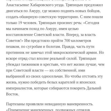
Анастасьевке Хабаровского уезда. Тряпицын предложил
двигаться по Амуру, где можно поднять новых бойцов,
создать обширную советскую территорию. С ним пошли
только 19 человек. Тряпицын произнес речь: «Сегодня
мы начинаем поход по Амуру, имея целью
восстановление Советской власти. Вперед, за власть
Советов!» Им предстояло пройти 700 километров
пешком, по сугробам и болотам. Правда, часть пути
противник не замечал этой микроскопической армии. Но
вскоре отряд стал вполне реальной силой. Тряпицын
убеждал таежников и крестьян, что нет жизни лучше, чем
при Советской власти — их собственной, ими
выбранной из своих односельчан. Но чтобы отстоять эту
жизнь, нужно победить белых карателей и японских
империалистов, которые собираются покорить Дальний
Восток.
Партизаны проявляли невиданную маневренность.
«Применение маневренных, подвижных отрядов