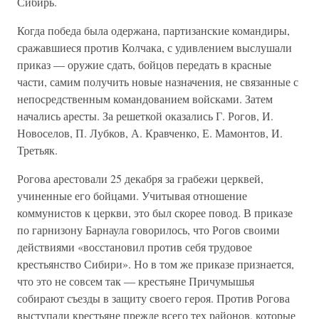
Сибирь.
Когда победа была одержана, партизанские командиры,
сражавшиеся против Колчака, с удивлением выслушали
приказ — оружие сдать, бойцов передать в красные
части, самим получить новые назначения, не связанные с
непосредственным командованием войсками. Затем
начались аресты. За решеткой оказались Г. Рогов, И.
Новоселов, П. Лубков, А. Кравченко, Е. Мамонтов, И.
Третьяк.
Рогова арестовали 25 декабря за грабежи церквей,
учиненные его бойцами. Учитывая отношение
коммунистов к церкви, это был скорее повод. В приказе
по гарнизону Барнаула говорилось, что Рогов своими
действиями «восстановил против себя трудовое
крестьянство Сибири». Но в том же приказе признается,
что это не совсем так — крестьяне Причумышья
собирают съезды в защиту своего героя. Против Рогова
выступали крестьяне прежде всего тех районов, которые