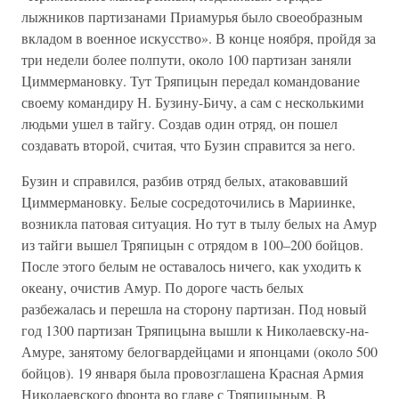
лыжников партизанами Приамурья было своеобразным
вкладом в военное искусство». В конце ноября, пройдя за
три недели более полпути, около 100 партизан заняли
Циммермановку. Тут Тряпицын передал командование
своему командиру Н. Бузину-Бичу, а сам с несколькими
людьми ушел в тайгу. Создав один отряд, он пошел
создавать второй, считая, что Бузин справится за него.
Бузин и справился, разбив отряд белых, атаковавший
Циммермановку. Белые сосредоточились в Мариинке,
возникла патовая ситуация. Но тут в тылу белых на Амур
из тайги вышел Тряпицын с отрядом в 100–200 бойцов.
После этого белым не оставалось ничего, как уходить к
океану, очистив Амур. По дороге часть белых
разбежалась и перешла на сторону партизан. Под новый
год 1300 партизан Тряпицына вышли к Николаевску-на-
Амуре, занятому белогвардейцами и японцами (около 500
бойцов). 19 января была провозглашена Красная Армия
Николаевского фронта во главе с Тряпицыным. В