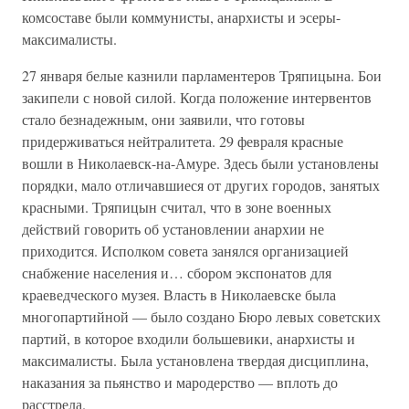
комсоставе были коммунисты, анархисты и эсеры-
максималисты.
27 января белые казнили парламентеров Тряпицына. Бои
закипели с новой силой. Когда положение интервентов
стало безнадежным, они заявили, что готовы
придерживаться нейтралитета. 29 февраля красные
вошли в Николаевск-на-Амуре. Здесь были установлены
порядки, мало отличавшиеся от других городов, занятых
красными. Тряпицын считал, что в зоне военных
действий говорить об установлении анархии не
приходится. Исполком совета занялся организацией
снабжение населения и… сбором экспонатов для
краеведческого музея. Власть в Николаевске была
многопартийной — было создано Бюро левых советских
партий, в которое входили большевики, анархисты и
максималисты. Была установлена твердая дисциплина,
наказания за пьянство и мародерство — вплоть до
расстрела.