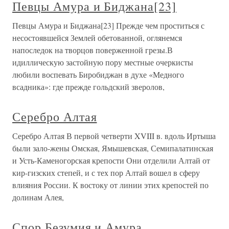
Певцы Амура и Биджана[23]
Певцы Амура и Биджана[23] Прежде чем проститься с
несостоявшейся Землей обетованной, оглянемся
напоследок на творцов поверженной грезы.В
идиллическую застойную пору местные очеркисты
любили воспевать Биробиджан в духе «Медного
всадника»: где прежде гольдский зверолов,
Серебро Алтая
Серебро Алтая В первой четверти XVIII в. вдоль Иртыша
были зало-жены Омская, Ямышевская, Семипалатинская
и Усть-Каменогорская крепости Они отделили Алтай от
кир-гизских степей, и с тех пор Алтай вошел в сферу
влияния России. К востоку от линии этих крепостей по
долинам Алея,
Спор Безумия и Амура