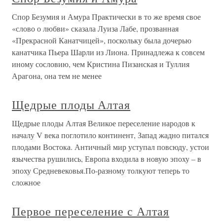
Спор Безумия и Амура Практически в то же время свое
«слово о любви» сказала Луиза Лабе, прозванная
«Прекрасной Канатчицей», поскольку была дочерью
канатчика Пьера Шарли из Лиона. Принадлежа к совсем
иному сословию, чем Кристина Пизанская и Туллия
Арагона, она тем не менее
Щедрые плоды Алтая
Щедрые плоды Алтая Великое переселение народов к
началу V века поглотило континент, Запад жадно питался
плодами Востока. Античный мир уступал повсюду, устои
язычества рушились, Европа входила в новую эпоху – в
эпоху Средневековья.По-разному толкуют теперь то
сложное
Первое переселение с Алтая