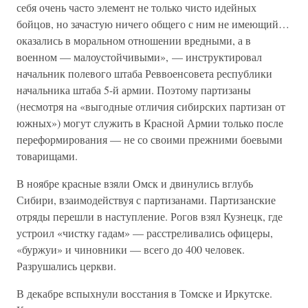
себя очень часто элемент не только чисто идейных
бойцов, но зачастую ничего общего с ним не имеющий…
оказались в моральном отношении вредными, а в
военном — малоустойчивыми», — инструктировал
начальник полевого штаба Реввоенсовета республики
начальника штаба 5-й армии. Поэтому партизаны
(несмотря на «выгодные отличия сибирских партизан от
южных») могут служить в Красной Армии только после
переформирования — не со своими прежними боевыми
товарищами.
В ноябре красные взяли Омск и двинулись вглубь
Сибири, взаимодействуя с партизанами. Партизанские
отряды перешли в наступление. Рогов взял Кузнецк, где
устроил «чистку гадам» — расстреливались офицеры,
«буржуи» и чиновники — всего до 400 человек.
Разрушались церкви.
В декабре вспыхнули восстания в Томске и Иркутске.