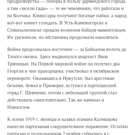
продразверстка — поборы в пользу дармоедского города,
а там «засели гады» — те же чиновники, что работали и
на Колчака. Комиссары получают богатые пайки, а народ
вот-вот начнет голодать. В Усть-Каменогорске и
Семипалатинске прошли волнения бойцов-мамонтовцев.
Их урезонили, но обстановка продолжала накаляться.
Война продолжалась восточнее — за Байкалом вплоть до
Тихого океана. Здесь выдвинулся анархист Яков
Тряпицын. На Первой мировой войне он получил два
Георгия и чин прапорщика, участвовал в октябрьском
перевороте. Оказавшись в Иркутске, был арестован
белыми, бежал в Приморье, вступил в партизанский
отряд Г. Шевченко, потом с небольшой группой стал
действовать самостоятельно. Так же начинал и
Новоселов.
К осени 1919 г. японцы и казаки атамана Калмыкова
нанесли партизанам сокрушительное поражение. Остатки
партизан и подпольщиков 2 ноября собрались в с.