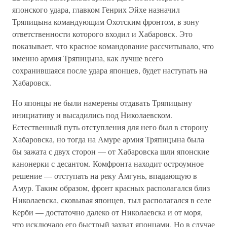
японского удара, главком Генрих Эйхе назначил
Тряпицына командующим Охотским фронтом, в зону
ответственности которого входил и Хабаровск. Это
показывает, что красное командование рассчитывало, что
именно армия Тряпицына, как лучше всего
сохранившаяся после удара японцев, будет наступать на
Хабаровск.
Но японцы не были намерены отдавать Тряпицыну
инициативу и высадились под Николаевском.
Естественный путь отступления для него был в сторону
Хабаровска, но тогда на Амуре армия Тряпицына была
бы зажата с двух сторон — от Хабаровска шли японские
канонерки с десантом. Комфронта находит остроумное
решение — отступать на реку Амгунь, впадающую в
Амур. Таким образом, фронт красных располагался близ
Николаевска, сковывая японцев, тыл располагался в селе
Керби — достаточно далеко от Николаевска и от моря,
что исключало его быстрый захват японцами. Но в случае