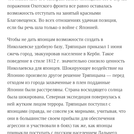
поражения Охотского фронта все равно оставалась
возможность отступать на занятый красными
Благовещенск. Во всех отношениях удачная позиция,
если бы речь шла только о войне с Японией.
Чтобы не дать японцам возможности создать в
Николаевске удобную базу, Тряпицын приказал 1 июня
сжечь город, эвакуировав население в Керби. Такое
поведение в стиле 1812 г. значительно снизило ценность
Николаевска для японцев. Шокирующее воздействие на
Японию произвело другое решение Тряпицына — перед
отходом из города захваченные в плен подданные
Японии были расстреляны. Страна восходящего солнца
была шокирована, Северная экспедиция повернулась к
ней жутким лицом террора. Тряпицын поступил с
японцами (правда, не совсем уж мирными, учитывая, что
они в большинстве своем прибыли для обеспечения
агрессии и участвовали в боях) так же, как японцы
привыкли поступать с русским населением Дальнего