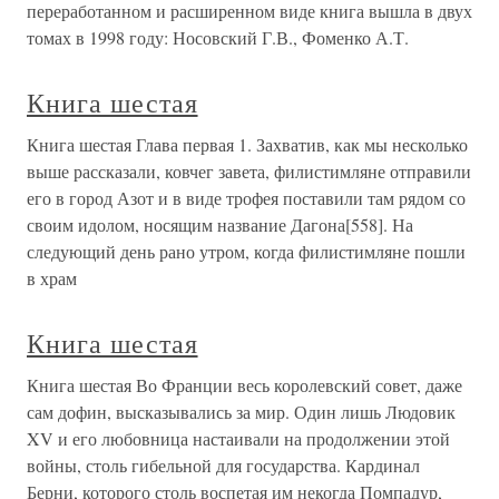
переработанном и расширенном виде книга вышла в двух
томах в 1998 году: Носовский Г.В., Фоменко А.Т.
Книга шестая
Книга шестая Глава первая 1. Захватив, как мы несколько
выше рассказали, ковчег завета, филистимляне отправили
его в город Азот и в виде трофея поставили там рядом со
своим идолом, носящим название Дагона[558]. На
следующий день рано утром, когда филистимляне пошли
в храм
Книга шестая
Книга шестая Во Франции весь королевский совет, даже
сам дофин, высказывались за мир. Один лишь Людовик
XV и его любовница настаивали на продолжении этой
войны, столь гибельной для государства. Кардинал
Берни, которого столь воспетая им некогда Помпадур,