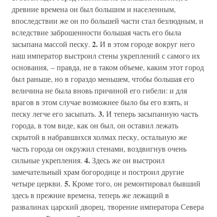
древние времена он был большим и населенным,
впоследствии же он по большей части стал безлюдным, и
вследствие заброшенности большая часть его была
2.
засыпана массой песку.
И в этом городе вокруг него
наш император выстроил стены укреплений с самого их
основания, – правда, не в таком объеме, каким этот город
был раньше, но в гораздо меньшем, чтобы большая его
величина не была вновь причиной его гибели: и для
врагов в этом случае возможнее было бы его взять, и
3.
песку легче его засыпать.
И теперь засыпанную часть
города, в том виде, как он был, он оставил лежать
скрытой в набравшихся холмах песку, остальную же
часть города он окружил стенами, воздвигнув очень
4.
сильные укрепления.
Здесь же он выстроил
замечательный храм богородице и построил другие
5.
четыре церкви.
Кроме того, он ремонтировал бывший
здесь в прежние времена, теперь же лежащий в
развалинах царский дворец, творение императора Севера