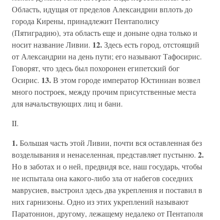
Область, идущая от пределов Александрии вплоть до
города Кирены, принадлежит Пентаполису
(Пятиградию), эта область еще и доныне одна только и
12.
носит название Ливии.
Здесь есть город, отстоящий
от Александрии на день пути; его называют Тафосирис.
Говорят, что здесь был похоронен египетский бог
13.
Осирис.
В этом городе император Юстиниан возвел
много построек, между прочим присутственные места
для начальствующих лиц и бани.
II.
1.
Большая часть этой Ливии, почти вся оставленная без
2.
возделывания и ненаселенная, представляет пустыню.
Но в заботах и о ней, предвидя все, наш государь, чтобы
не испытала она какого-либо зла от набегов соседних
маврусиев, выстроил здесь два укрепления и поставил в
них гарнизоны. Одно из этих укреплений называют
Паратонион, другому, лежащему недалеко от Пентаполя