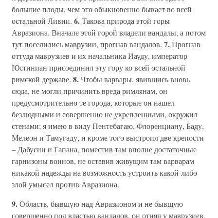
большие плоды, чем это обыкновенно бывает во всей
6.
остальной Ливии.
Такова природа этой горы
Авразиона. Вначале этой горой владели вандалы, а потом
7.
тут поселились маврузии, прогнав вандалов.
Прогнав
оттуда маврузиев и их начальника Иауду, император
Юстиниан присоединил эту гору ко всей остальной
8.
римской державе.
Чтобы варвары, явившись вновь
сюда, не могли причинить вреда римлянам, он
предусмотрительно те города, которые он нашел
безлюдными и совершенно не укрепленными, окружил
стенами; я имею в виду Пентебагаю, Флоренциану, Баду,
Мелеон и Тамугаду, и кроме того выстроил две крепости
– Дабусин и Гапана, поместив там вполне достаточные
гарнизоны воинов, не оставив живущим там варварам
никакой надежды на возможность устроить какой-либо
злой умысел против Авразиона.
9.
Область, бывшую над Авразионом и не бывшую
совершенно под властью вандалов, он отнял у маврузиев.