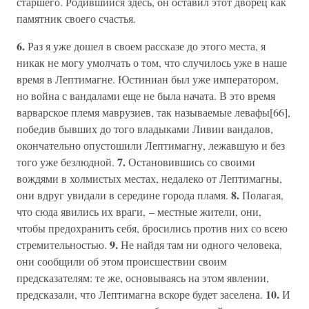
старшего. Родившийся здесь, он оставил этот дворец как
памятник своего счастья.
6.
Раз я уже дошел в своем рассказе до этого места, я
никак не могу умолчать о том, что случилось уже в наше
время в Лептимагне. Юстиниан был уже императором,
но война с вандалами еще не была начата. В это время
варварское племя маврузиев, так называемые левафы[66],
победив бывших до того владыками Ливии вандалов,
окончательно опустошили Лептимагну, лежавшую и без
7.
того уже безлюдной.
Остановившись со своими
вождями в холмистых местах, недалеко от Лептимагны,
8.
они вдруг увидали в середине города пламя.
Полагая,
что сюда явились их враги, – местные жители, они,
чтобы предохранить себя, бросились против них со всею
9.
стремительностью.
Не найдя там ни одного человека,
они сообщили об этом происшествии своим
предсказателям: те же, основываясь на этом явлении,
10.
предсказали, что Лептимагна вскоре будет заселена.
И