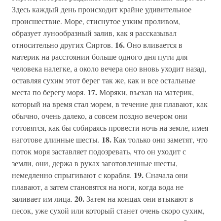
Здесь каждый день происходит крайне удивительное
происшествие. Море, стиснутое узким проливом,
образует лунообразный залив, как я рассказывал
16.
относительно других Сиртов.
Оно вливается в
материк на расстоянии больше одного дня пути для
человека налегке, а около вечера оно вновь уходит назад,
оставляя сухим этот берег так же, как и все остальные
17.
места по берегу моря.
Моряки, въехав на материк,
который на время стал морем, в течение дня плавают, как
обычно, очень далеко, а совсем поздно вечером они
готовятся, как бы собираясь провести ночь на земле, имея
18.
наготове длинные шесты.
Как только они заметят, что
поток моря заставляет подозревать, что он уходит с
земли, они, держа в руках заготовленные шесты,
19.
немедленно спрыгивают с корабля.
Сначала они
плавают, а затем становятся на ноги, когда вода не
20.
заливает им лица.
Затем на концах они втыкают в
песок, уже сухой или который станет очень скоро сухим,