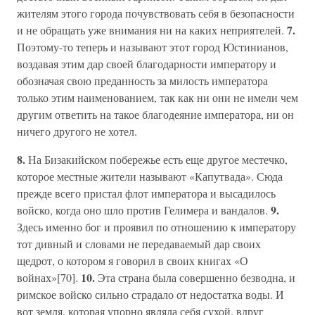
жителям этого города почувствовать себя в безопасности
7.
и не обращать уже внимания ни на каких неприятелей.
Поэтому-то теперь и называют этот город Юстинианов,
воздавая этим дар своей благодарности императору и
обозначая свою преданность за милость императора
только этим наименованием, так как ни они не имели чем
другим ответить на такое благодеяние императора, ни он
ничего другого не хотел.
8.
На Бизакийском побережье есть еще другое местечко,
которое местные жители называют «Капутвада». Сюда
прежде всего пристал флот императора и высадилось
9.
войско, когда оно шло против Гелимера и вандалов.
Здесь именно бог и проявил по отношению к императору
тот дивный и словами не передаваемый дар своих
щедрот, о котором я говорил в своих книгах «О
10.
войнах»[70].
Эта страна была совершенно безводна, и
римское войско сильно страдало от недостатка воды. И
вот земля, которая упорно являла себя сухой, вдруг