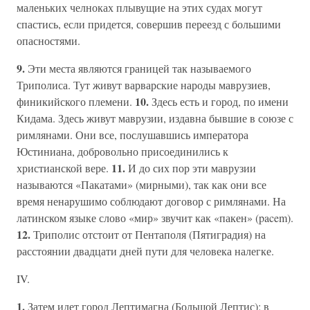
маленьких челноках плывущие на этих судах могут
спастись, если придется, совершив переезд с большими
опасностями.
9.
Эти места являются границей так называемого
Триполиса. Тут живут варварские народы маврузиев,
10.
финикийского племени.
Здесь есть и город, по имени
Кидама. Здесь живут маврузии, издавна бывшие в союзе с
римлянами. Они все, послушавшись императора
Юстиниана, добровольно присоединились к
11.
христианской вере.
И до сих пор эти маврузии
называются «Пакатами» (мирными), так как они все
время ненарушимо соблюдают договор с римлянами. На
латинском языке слово «мир» звучит как «пакен» (pacem).
12.
Триполис отстоит от Пентаполя (Пятиградия) на
расстоянии двадцати дней пути для человека налегке.
IV.
1.
Затем идет город Лептимагна (Большой Лептис); в