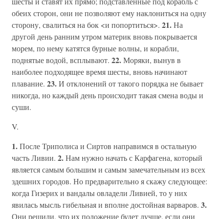
шесты и ставят их прямо; подставленные под корабль с
обеих сторон, они не позволяют ему наклониться на одну
21.
сторону, свалиться на бок <и попортиться>.
На
другой день ранним утром материк вновь покрывается
морем, по нему катятся бурные волны, и корабли,
22.
поднятые водой, всплывают.
Моряки, вынув в
наиболее подходящее время шесты, вновь начинают
23.
плавание.
И отклонений от такого порядка не бывает
никогда, но каждый день происходит такая смена воды и
суши.
V.
1.
После Триполиса и Сиртов направимся в остальную
2.
часть Ливии.
Нам нужно начать с Карфагена, который
является самым большим и самым замечательным из всех
здешних городов. Но предварительно я скажу следующее:
когда Гизерих и вандалы овладели Ливией, то у них
3.
явилась мысль гибельная и вполне достойная варваров.
Они решили, что их положение будет лучше, если они