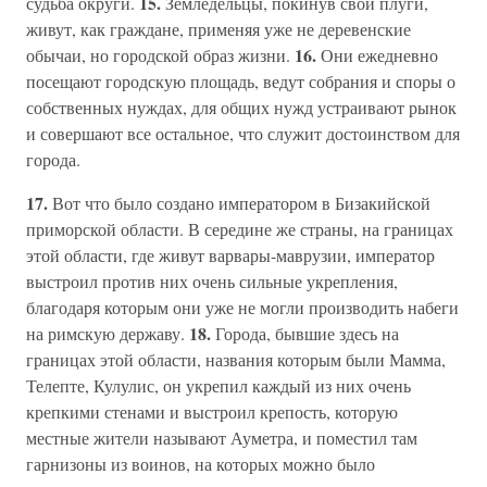
15.
судьба округи.
Земледельцы, покинув свои плуги,
живут, как граждане, применяя уже не деревенские
16.
обычаи, но городской образ жизни.
Они ежедневно
посещают городскую площадь, ведут собрания и споры о
собственных нуждах, для общих нужд устраивают рынок
и совершают все остальное, что служит достоинством для
города.
17.
Вот что было создано императором в Бизакийской
приморской области. В середине же страны, на границах
этой области, где живут варвары-маврузии, император
выстроил против них очень сильные укрепления,
благодаря которым они уже не могли производить набеги
18.
на римскую державу.
Города, бывшие здесь на
границах этой области, названия которым были Мамма,
Телепте, Кулулис, он укрепил каждый из них очень
крепкими стенами и выстроил крепость, которую
местные жители называют Ауметра, и поместил там
гарнизоны из воинов, на которых можно было