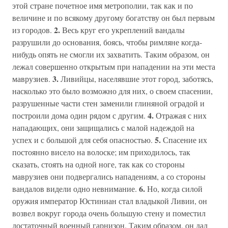
этой стране почетное имя метрополии, так как и по
величине и по всякому другому богатству он был первым
2.
из городов.
Весь круг его укреплений вандалы
разрушили до основания, боясь, чтобы римляне когда-
нибудь опять не смогли их захватить. Таким образом, он
лежал совершенно открытым при нападении на эти места
3.
маврузиев.
Ливийцы, населявшие этот город, заботясь,
насколько это было возможно для них, о своем спасении,
разрушенные части стен заменили глиняной оградой и
4.
построили дома один рядом с другим.
Отражая с них
нападающих, они защищались с малой надеждой на
5.
успех и с большой для себя опасностью.
Спасение их
постоянно висело на волоске; им приходилось, так
сказать, стоять на одной ноге, так как со стороны
маврузиев они подвергались нападениям, а со стороны
6.
вандалов видели одно невнимание.
Но, когда силой
оружия император Юстиниан стал владыкой Ливии, он
возвел вокруг города очень большую стену и поместил
достаточный военный гарнизон. Таким образом, он дал