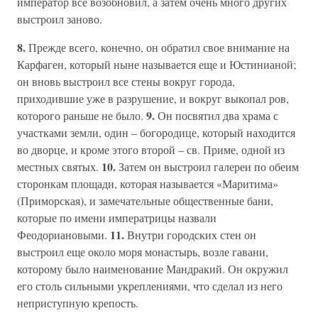
император все возобновил, а затем очень много других
выстроил заново.
8.
Прежде всего, конечно, он обратил свое внимание на
Карфаген, который ныне называется еще и Юстинианой;
он вновь выстроил все стены вокруг города,
приходившие уже в разрушение, и вокруг выкопал ров,
9.
которого раньше не было.
Он посвятил два храма с
участками земли, один – богородице, который находится
во дворце, и кроме этого второй – св. Приме, одной из
10.
местных святых.
Затем он выстроил галереи по обеим
сторонкам площади, которая называется «Маритима»
(Приморская), и замечательные общественные бани,
которые по имени императрицы назвали
11.
Феодориановыми.
Внутри городских стен он
выстроил еще около моря монастырь, возле гавани,
которому было наименование Мандракий. Он окружил
его столь сильными укреплениями, что сделал из него
неприступную крепость.