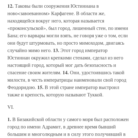
12.
Таковы были сооружения Юстиниана в
ново<завоеванном> Карфагене. В области же,
находящейся вокруг него, которая называется
«проконсульской», был город, лишенный стен, по имени
Бана; его варвары могли взять, не говоря уже о том, если
они будут штурмовать, но просто мимоходом, двигаясь
13.
случайно мимо него.
Этот город император
Юстиниан окружил крепкими стенами, сделал из него
настоящий город, который мог дать безопасность и
14.
спасение своим жителям.
Они, удостоившись такой
милости, в честь императрицы наименовали свой город
15.
Феодоридою.
В этой стране император выстроил
также и крепость, которую называют Туккой.
VI.
1.
В Бизакийской области у самого моря был расположен
город по имени Адрамит, в древнее время бывший
большим и многолюдным и в силу этого получивший в