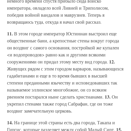
немного времени спустя прибыло сюда войско
императора, овладело всей Ливией и Триполисом,
победив войной вандалов и маврузиев. Теперь я
возвращаюсь туда, откуда я начал свой рассказ.
11.
В этом городе император Юстиниан выстроил еще
общественные бани, а крепостные стены вокруг города
он воздвиг с самого основания, постройкой же купален
<и водопроводов> равно как и другими всякими
12.
сооружениями он придал этому месту вид города.
Живущих рядом с этим городом варваров, называющихся
гадабитанами и еще в то время бывших в высшей
степени преданными язычеству и исповедовавших так
называемое эллинское многобожие, он со всяким
13.
рвением постарался ныне сделать христианами.
Он
укрепил стенами также город Сабрафан, где он тоже
воздвиг замечательную церковь.
14.
На границе этой страны есть два города, Такапа и
15.
Гиргис, которые разделяет между собой Малый Сирт.