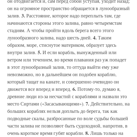
он отодвигается и, сам перед собой уступая, уходит назад;
он на огромное пространство обращается в лунообразный
3.
залив.
Расстояние, которое надо переплыть там, где
начинаются стороны этого залива, равно четыремстам
стадиям. А чтобы пройти вдоль берега всего этого
4.
лунообразного залива, надо шесть дней.
Таким
образом, море, стиснутое материком, образует здесь
5.
внутри залив.
И если корабль, вынужденный или
ветром или течением, во время плавания раз уж попадет
в этот лунообразный залив, то оттуда выйти ему уже
невозможно, но в дальнейшем он подобен кораблю,
который тащат на канате, и совершенно очевидно он
6.
движется все вперед и вперед.
Потому-то, думаю я,
древние люди из-за несчастий с кораблями и назвали это
7.
место Сиртами («Засасывающими»).
Действительно, на
больших кораблях нельзя доплыть до берега, так как
подводные скалы, разбросанные по воле судьбы большей
части залива не позволяют быть судоходной, напротив, в
8.
очень короткое время губят корабли.
Лишь только на