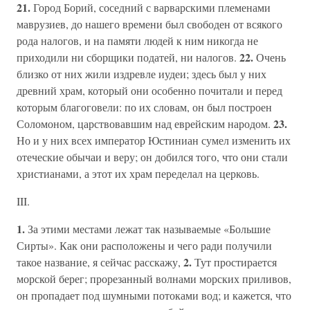
21.
Город Борий, соседний с варварскими племенами
маврузиев, до нашего времени был свободен от всякого
рода налогов, и на памяти людей к ним никогда не
22.
приходили ни сборщики податей, ни налогов.
Очень
близко от них жили издревле иудеи; здесь был у них
древний храм, который они особенно почитали и перед
которым благоговели: по их словам, он был построен
23.
Соломоном, царствовавшим над еврейским народом.
Но и у них всех император Юстиниан сумел изменить их
отеческие обычаи и веру; он добился того, что они стали
христианами, а этот их храм переделал на церковь.
III.
1.
За этими местами лежат так называемые «Большие
Сирты». Как они расположены и чего ради получили
2.
такое название, я сейчас расскажу,
Тут простирается
морской берег; прорезанный волнами морских приливов,
он пропадает под шумными потоками вод; и кажется, что