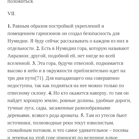
положиться.
VII.
1.
Равным образом постройкой укреплений и
помещением гарнизонов он создал безопасность для
Нумидии. Я буду сейчас рассказывать о каждом из них в
2.
отдельности.
Есть в Нумидии гора, которую называют
Авразион; другой, подобной ей, нет нигде во всей
3.
вселенной.
Эта гора, будучи отвесной, поднимается
высоко в небо и в окружности приблизительно идет на
три дня пути[71]. Для нападающего она совершенно
недоступна, так как подняться на нее можно только по
4.
отвесному склону.
Но кто окажется наверху, то там он
найдет хорошую землю, ровные долины, удобные дороги,
тучные луга, сады, засаженные разнообразными
5.
деревьями, всякого рода ароматы.
Там из утесов бьют
источники, полноводные реки текут извилистым,
спокойным потоком, и что самое удивительное – посевы
и деревья на этой горе приносят по величине вдвое