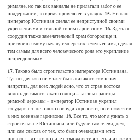
римляне, но так как вандалы не прилагали забот о ее
15.
поддержании, то время привело ее в упадок.
Но наш
император Юстиниан сделал ее неприступной своими
16.
укреплениями и сильной своим гарнизоном.
Здесь он
соорудил также замечательный храм богородице и,
присвоив самому началу имперских земель ее имя, сделал
тем самым для всего человеческого рода это укрепление
непреодолимым.
17.
Таково было строительство императора Юстиниана.
Тут ни для кого не может быть никакого сомнения,
напротив, для всех людей ясно, что от стран востока
вплоть до самого заката солнца – таковы границы
римской державы – император Юстиниан укрепил
государство, не только соорудив крепости, но и поместив
18.
в них военные гарнизоны.
Все то, что мог я узнать о
строительстве Юстиниана, или будучи сам очевидцем,
или сам слыхав от тех, кто были очевидцами этих
построек, все это по силе возможности я здесь и изложил.