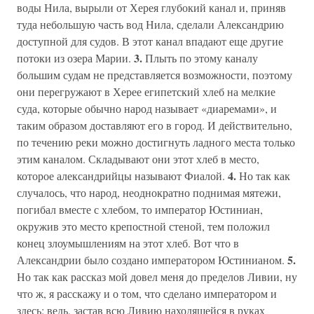
воды Нила, вырыли от Херея глубокий канал и, приняв
туда небольшую часть вод Нила, сделали Александрию
доступной для судов. В этот канал впадают еще другие
3.
потоки из озера Марии.
Плыть по этому каналу
большим судам не представляется возможности, поэтому
они перегружают в Херее египетский хлеб на мелкие
суда, которые обычно народ называет «диаремами», и
таким образом доставляют его в город. И действительно,
по течению реки можно достигнуть ладного места только
этим каналом. Складывают они этот хлеб в место,
4.
которое александрийцы называют Фиалой.
Но так как
случалось, что народ, неоднократно поднимая мятежи,
погибал вместе с хлебом, то император Юстиниан,
окружив это место крепостной стеной, тем положил
конец злоумышлениям на этот хлеб. Вот что в
5.
Александрии было создано императором Юстинианом.
Но так как рассказ мой довел меня до пределов Ливии, ну
что ж, я расскажу и о том, что сделано императором и
здесь: ведь, застав всю Ливию находящейся в руках