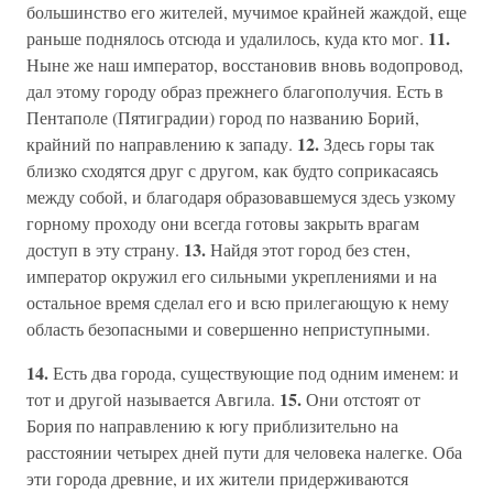
большинство его жителей, мучимое крайней жаждой, еще
11.
раньше поднялось отсюда и удалилось, куда кто мог.
Ныне же наш император, восстановив вновь водопровод,
дал этому городу образ прежнего благополучия. Есть в
Пентаполе (Пятиградии) город по названию Борий,
12.
крайний по направлению к западу.
Здесь горы так
близко сходятся друг с другом, как будто соприкасаясь
между собой, и благодаря образовавшемуся здесь узкому
горному проходу они всегда готовы закрыть врагам
13.
доступ в эту страну.
Найдя этот город без стен,
император окружил его сильными укреплениями и на
остальное время сделал его и всю прилегающую к нему
область безопасными и совершенно неприступными.
14.
Есть два города, существующие под одним именем: и
15.
тот и другой называется Авгила.
Они отстоят от
Бория по направлению к югу приблизительно на
расстоянии четырех дней пути для человека налегке. Оба
эти города древние, и их жители придерживаются