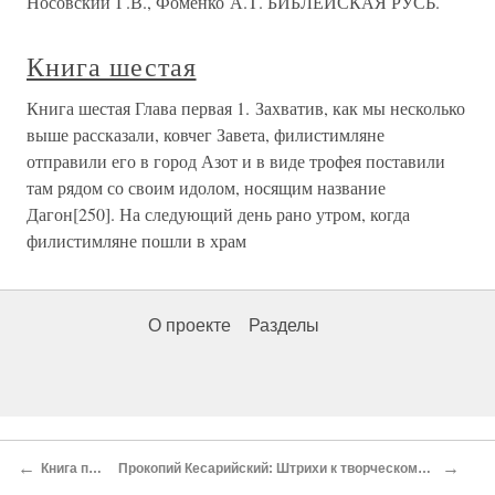
Носовский Г.В., Фоменко А.Т. БИБЛЕЙСКАЯ РУСЬ.
Книга шестая
Книга шестая Глава первая 1. Захватив, как мы несколько
выше рассказали, ковчег Завета, филистимляне
отправили его в город Азот и в виде трофея поставили
там рядом со своим идолом, носящим название
Дагон[250]. На следующий день рано утром, когда
филистимляне пошли в храм
О проекте
Разделы
←
→
Книга пятая
Прокопий Кесарийский: Штрихи к творческому портрету