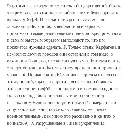
будут иметь все здешние местечки без укреплений, боясь,
что римляне захватят какое-либо из них и будут вредить
4.
вандалам[67].
И тотчас они срыли все стены до
основания. Ведь по большей части все варвары
принимают самые решительные планы во вред римлянам
и самым быстрым образом выполняют то, что им
5.
покажется нужным сделать.
Только стены Карфагена и
немногих других городов они оставили в том виде, в
каком они были; но, не считая нужным заботиться о них,
они допустили, чтобы с течением времени они пришли в
6.
упадок.
Но император Юстиниан – причем никто его к
этому не побуждал, а напротив, все страшно боялись
этого предприятия[68], – по наитию и помощью одного
только господа бога, послал в Ливию войско под
начальством Велизария; он уничтожил Гелимера и всю
силу вандалов, многих убив, остальных же сделав
военнопленными, как мною это рассказано в книгах о
7.
войнах[69].
Разрушенные в Ливни укрепления