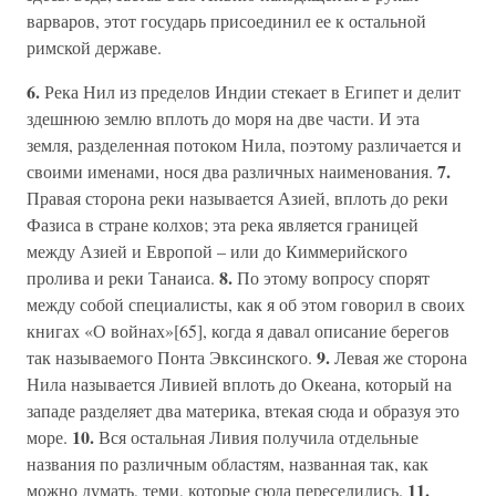
варваров, этот государь присоединил ее к остальной
римской державе.
6.
Река Нил из пределов Индии стекает в Египет и делит
здешнюю землю вплоть до моря на две части. И эта
земля, разделенная потоком Нила, поэтому различается и
7.
своими именами, нося два различных наименования.
Правая сторона реки называется Азией, вплоть до реки
Фазиса в стране колхов; эта река является границей
между Азией и Европой – или до Киммерийского
8.
пролива и реки Танаиса.
По этому вопросу спорят
между собой специалисты, как я об этом говорил в своих
книгах «О войнах»[65], когда я давал описание берегов
9.
так называемого Понта Эвксинского.
Левая же сторона
Нила называется Ливией вплоть до Океана, который на
западе разделяет два материка, втекая сюда и образуя это
10.
море.
Вся остальная Ливия получила отдельные
названия по различным областям, названная так, как
11.
можно думать, теми, которые сюда переселились.