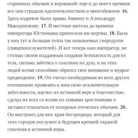
старинных обычаев и верований: еще и до моего времени
16.
все они страдали идолопоклонством и многобожием.
Здесь издревле были храмы Аммону и Александру
17.
Македонскому.
И местные жители до времени
18.
императора Юстиниана приносили им жертвы.
Была
у них тут и большая толпа так называемых гиеродулов
(священнослужителей). И вот теперь наш император, не
столько своим подданным создавая безопасность для их
тела, сколько заботясь о спасении их душ, и на этих
людей всеми способами обратил свое внимание и мудрое
19.
предвидение.
Он считал необходимым во всех других
отношениях проявлять к ним свою исключительную
заботливость, научил их истинной вере и благочестию,
сделал их всех со всеми их семьями христианами и
20.
заставил отказаться от позорных отеческих обычаев.
Он выстроил для них храм богородицы, который для
этих городов послужит в будущем крепкой охраной
спасения и истинной веры.