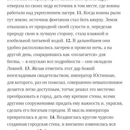
отверзла из своих недр источник в том месте, где воины
11.
работали над укреплением лагеря.
Когда воины рыли
тут землю, источник фонтаном стал бить кверху. Земля
отказалась от природной своей сухости и, переделав
природу свою в лучшую сторону, стала влажной и
12.
изобильной питьевой водой.
В дальнейшем они
удобно расположились лагерем и провели ночь, а на
другой день, снарядившись как <полагается> для
битвы, – я опускаю все подробности – они овладели
13.
Ливией.
Желая отметить этот дар божий
неизгладимым свидетельством, император Юстиниан,
для которого, раз он пожелал, совершенно невыполнимое
делается легко доступным, тотчас решил это местечко
преобразовать в город, дать ему крепкие стены, всеми
другими сооружениями придать ему важность и, украсив,
сделать его богатым городом. И мысль императора
14.
превратилась в дело.
Воздвиглась кругом чудесно
созданная городская стена, и внезапно изменилась вся