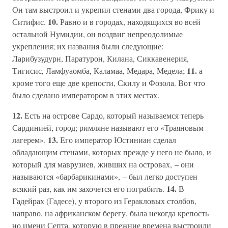
Он там выстроил и укрепил стенами два города, Фрику и
10.
Ситифис.
Равно и в городах, находящихся во всей
остальной Нумидии, он воздвиг непреодолимые
укрепления; их названия были следующие:
Ларибузудурн, Паратурон, Килана, Сиккавенерия,
11.
Тигисис, Ламфуаомба, Каламаа, Медара, Медела;
а
кроме того еще две крепости, Скилу и Фозола. Вот что
было сделано императором в этих местах.
12.
Есть на острове Сардо, который называемся теперь
Сардинией, город; римляне называют его «Траяновым
13.
лагерем».
Его император Юстиниан сделал
обладающим стенами, которых прежде у него не было, и
который для маврузиев, живших на островах, – они
называются «барбарикинами», – был легко доступен
14.
всякий раз, как им захочется его пограбить.
В
Гадейрах (Гадесе), у второго из Геракловых столбов,
направо, на африканском берегу, была некогда крепость
но имени Септа, которую в прежние времена выстроили