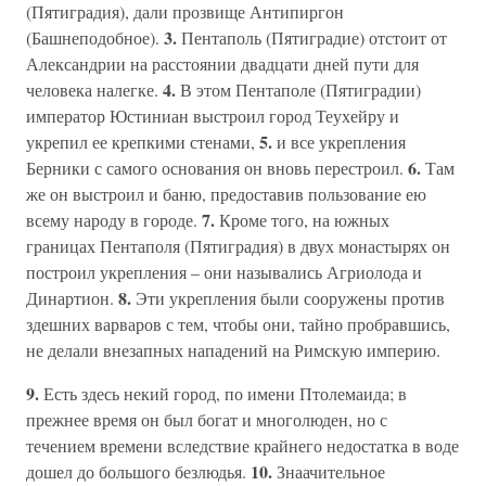
(Пятиградия), дали прозвище Антипиргон
3.
(Башнеподобное).
Пентаполь (Пятиградие) отстоит от
Александрии на расстоянии двадцати дней пути для
4.
человека налегке.
В этом Пентаполе (Пятиградии)
император Юстиниан выстроил город Теухейру и
5.
укрепил ее крепкими стенами,
и все укрепления
6.
Берники с самого основания он вновь перестроил.
Там
же он выстроил и баню, предоставив пользование ею
7.
всему народу в городе.
Кроме того, на южных
границах Пентаполя (Пятиградия) в двух монастырях он
построил укрепления – они назывались Агриолода и
8.
Динартион.
Эти укрепления были сооружены против
здешних варваров с тем, чтобы они, тайно пробравшись,
не делали внезапных нападений на Римскую империю.
9.
Есть здесь некий город, по имени Птолемаида; в
прежнее время он был богат и многолюден, но с
течением времени вследствие крайнего недостатка в воде
10.
дошел до большого безлюдья.
Знаачительное